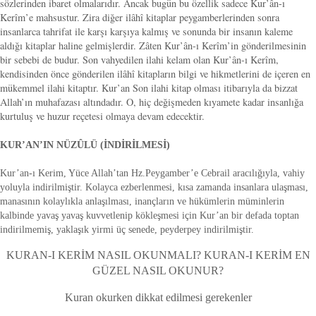
sözlerinden ibaret olmalarıdır. Ancak bugün bu özellik sadece Kur’ân-ı
Kerîm’e mahsustur. Zira diğer ilâhî kitaplar peygamberlerinden sonra
insanlarca tahrifat ile karşı karşıya kalmış ve sonunda bir insanın kaleme
aldığı kitaplar haline gelmişlerdir. Zâten Kur’ân-ı Kerîm’in gönderilmesinin
bir sebebi de budur. Son vahyedilen ilahi kelam olan Kur’ân-ı Kerîm,
kendisinden önce gönderilen ilâhî kitapların bilgi ve hikmetlerini de içeren en
mükemmel ilahi kitaptır. Kur’an Son ilahi kitap olması itibarıyla da bizzat
Allah’ın muhafazası altındadır. O, hiç değişmeden kıyamete kadar insanlığa
kurtuluş ve huzur reçetesi olmaya devam edecektir.
KUR’AN’IN NÜZÛLÜ (İNDİRİLMESİ)
Kur’an-ı Kerim, Yüce Allah’tan Hz.Peygamber’e Cebrail aracılığıyla, vahiy
yoluyla indirilmiştir. Kolayca ezberlenmesi, kısa zamanda insanlara ulaşması,
manasının kolaylıkla anlaşılması, inançların ve hükümlerin müminlerin
kalbinde yavaş yavaş kuvvetlenip kökleşmesi için Kur’an bir defada toptan
indirilmemiş, yaklaşık yirmi üç senede, peyderpey indirilmiştir.
KURAN-I KERİM NASIL OKUNMALI? KURAN-I KERİM EN
GÜZEL NASIL OKUNUR?
Kuran okurken dikkat edilmesi gerekenler