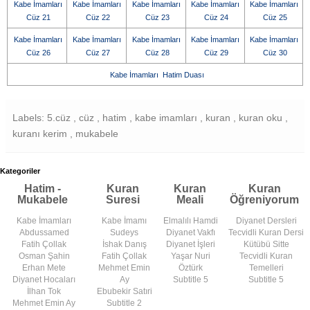
Kabe İmamları
Kabe İmamları
Kabe İmamları
Kabe İmamları
Kabe İmamları
Cüz 21
Cüz 22
Cüz 23
Cüz 24
Cüz 25
Kabe İmamları
Kabe İmamları
Kabe İmamları
Kabe İmamları
Kabe İmamları
Cüz 26
Cüz 27
Cüz 28
Cüz 29
Cüz 30
Kabe İmamları Hatim Duası
Labels: 5.cüz , cüz , hatim , kabe imamları , kuran , kuran oku ,
kuranı kerim , mukabele
Kategoriler
Hatim -
Kuran
Kuran
Kuran
Mukabele
Suresi
Meali
Öğreniyorum
Kabe İmamları
Kabe İmamı
Elmalılı Hamdi
Diyanet Dersleri
Abdussamed
Sudeys
Diyanet Vakfı
Tecvidli Kuran Dersi
Fatih Çollak
İshak Danış
Diyanet İşleri
Kütübü Sitte
Osman Şahin
Fatih Çollak
Yaşar Nuri
Tecvidli Kuran
Erhan Mete
Mehmet Emin
Öztürk
Temelleri
Diyanet Hocaları
Ay
Subtitle 5
Subtitle 5
İlhan Tok
Ebubekir Satıri
Mehmet Emin Ay
Subtitle 2