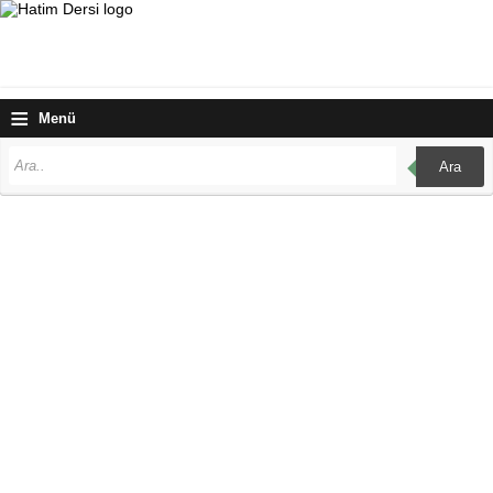
≡
Menü
Ara