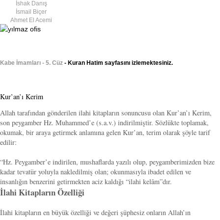
İshak Danış
İsmail Biçer
Ahmet El Acemi
Kabe İmamları - 5. Cüz
- Kuran Hatim sayfasını izlemektesiniz.
Kur’an’ı Kerim
Allah tarafından gönderilen ilahi kitapların sonuncusu olan Kur’an’ı Kerim,
son peygamber Hz. Muhammed’e (s.a.v.) indirilmiştir. Sözlükte toplamak,
okumak, bir araya getirmek anlamına gelen Kur’an, terim olarak şöyle tarif
edilir:
“Hz. Peygamber’e indirilen, mushaflarda yazılı olup, peygamberimizden bize
kadar tevatür yoluyla nakledilmiş olan; okunmasıyla ibadet edilen ve
insanlığın benzerini getirmekten aciz kaldığı “ilahi kelâm”dır.
İlahi Kitapların Özelliği
İlahi kitapların en büyük özelliği ve değeri şüphesiz onların Allah’ın