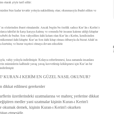
 olarak şöyle tarif edilir:
mizden bize kadar tevatür yoluyla nakledilmiş olan; okunmasıyla ibadet edilen ve
ah’ın sözlerinden ibaret olmalarıdır. Ancak bugün bu özellik sadece Kur’ân-ı Kerîm’e
larca tahrifat ile karşı karşıya kalmış ve sonunda bir insanın kaleme aldığı kitaplar
r sebebi de budur. Son vahyedilen ilahi kelam olan Kur’ân-ı Kerîm, kendisinden
 mükemmel ilahi kitaptır. Kur’an Son ilahi kitap olması itibarıyla da bizzat Allah’ın
a kurtuluş ve huzur reçetesi olmaya devam edecektir.
la, vahiy yoluyla indirilmiştir. Kolayca ezberlenmesi, kısa zamanda insanlara
lerin müminlerin kalbinde yavaş yavaş kuvvetlenip kökleşmesi için Kur’an bir
ndirilmiştir.
? KURAN-I KERİM EN GÜZEL NASIL OKUNUR?
 dikkat edilmesi gerekenler
rflerin üzerilerindeki uzatmalarına ve mahreç yerlerine dikkat
ğiştiren medler yani uzatmalar kişinin Kuran-ı Kerim'i
de okumak demek, kişinin Kuran-ı Kerim'i okurken
hitap etmesidir.