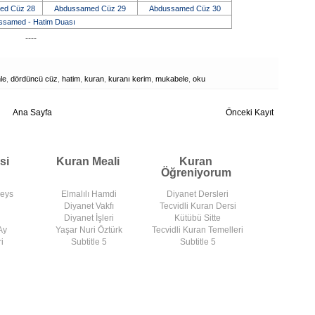
ed Cüz 28
Abdussamed Cüz 29
Abdussamed Cüz 30
ssamed - Hatim Duası
----
nle
,
dördüncü cüz
,
hatim
,
kuran
,
kuranı kerim
,
mukabele
,
oku
Ana Sayfa
Önceki Kayıt
si
Kuran Meali
Kuran
Öğreniyorum
deys
Elmalılı Hamdi
Diyanet Dersleri
Diyanet Vakfı
Tecvidli Kuran Dersi
Diyanet İşleri
Kütübü Sitte
Ay
Yaşar Nuri Öztürk
Tecvidli Kuran Temelleri
i
Subtitle 5
Subtitle 5