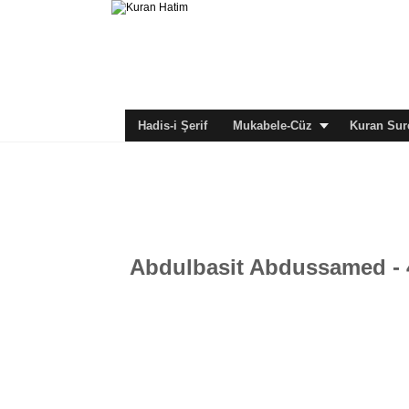
Hadis-i Şerif
Mukabele-Cüz
Kuran Sure
Abdulbasit Abdussamed - 