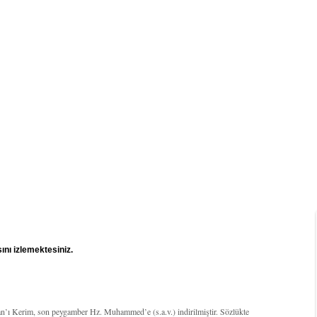
nı izlemektesiniz.
’an’ı Kerim, son peygamber Hz. Muhammed’e (s.a.v.) indirilmiştir. Sözlükte