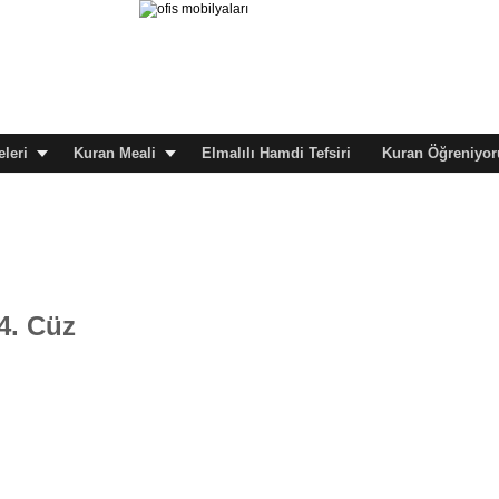
leri
Kuran Meali
Elmalılı Hamdi Tefsiri
Kuran Öğreniyor
4. Cüz