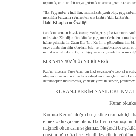
toplamak, okumak, bir araya getirmek anlamına gelen Kur’an, terim
“Hz. Peygamber’e indirilen, mushaflarda yazılı olup, peygamberi
insanlığın benzerini getirmekten aciz kaldığı “ilahi kelâm”dır.
İlahi Kitapların Özelliği
İlahi kitapların en büyük özelliği ve değeri şüphesiz onların All
mahsustur. Zira diğer ilâhî kitaplar peygamberlerinden sonra insan
haline gelmişlerdir. Zâten Kur’ân-ı Kerîm’in gönderilmesinin bi
önce gönderilen ilâhî kitapların bilgi ve hikmetlerini de içeren en
muhafazası altındadır. O, hiç değişmeden kıyamete kadar insanlığ
KUR’AN’IN NÜZÛLÜ (İNDİRİLMESİ)
Kur’an-ı Kerim, Yüce Allah’tan Hz.Peygamber’e Cebrail aracılığıy
ulaşması, manasının kolaylıkla anlaşılması, inançların ve hüküm
defada toptan indirilmemiş, yaklaşık yirmi üç senede, peyderpey i
KURAN-I KERİM NASIL OKUNMALI
Kuran okurken
Kuran-ı Kerim'i doğru bir şekilde okumak için ha
etmek oldukça önemlidir. Harflerin okunuşunu de
nağmeli okumasını sağlamaz. Nağmeli bir şekil
oluşturduğu güzel sesiyle dinleyicilerin gönlüne 