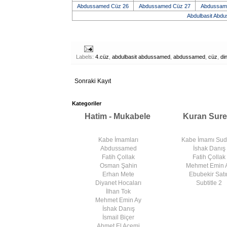
Abdussamed Cüz 26
Abdussamed Cüz 27
Abdussam
Abdulbasit Abdu
Labels:
4.cüz
,
abdulbasit abdussamed
,
abdussamed
,
cüz
,
di
Sonraki Kayıt
Kategoriler
Hatim - Mukabele
Kuran Sure
Kabe İmamları
Kabe İmamı Su
Abdussamed
İshak Danış
Fatih Çollak
Fatih Çollak
Osman Şahin
Mehmet Emin 
Erhan Mete
Ebubekir Satır
Diyanet Hocaları
Subtitle 2
İlhan Tok
Mehmet Emin Ay
İshak Danış
İsmail Biçer
Ahmet El Acemi