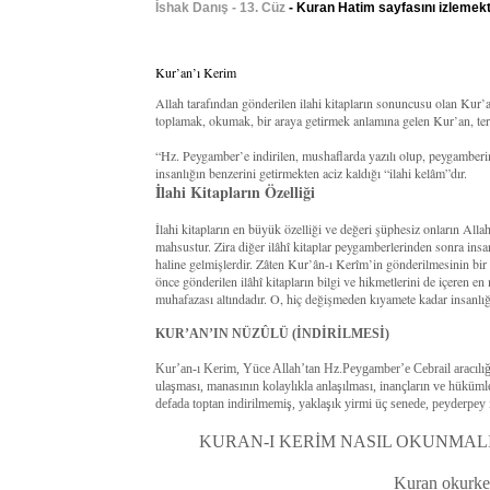
İshak Danış - 13. Cüz
- Kuran Hatim sayfasını izlemekt
Kur’an’ı Kerim
Allah tarafından gönderilen ilahi kitapların sonuncusu olan Kur
toplamak, okumak, bir araya getirmek anlamına gelen Kur’an, terim
“Hz. Peygamber’e indirilen, mushaflarda yazılı olup, peygamberi
insanlığın benzerini getirmekten aciz kaldığı “ilahi kelâm”dır.
İlahi Kitapların Özelliği
İlahi kitapların en büyük özelliği ve değeri şüphesiz onların All
mahsustur. Zira diğer ilâhî kitaplar peygamberlerinden sonra insan
haline gelmişlerdir. Zâten Kur’ân-ı Kerîm’in gönderilmesinin bi
önce gönderilen ilâhî kitapların bilgi ve hikmetlerini de içeren en
muhafazası altındadır. O, hiç değişmeden kıyamete kadar insanlığ
KUR’AN’IN NÜZÛLÜ (İNDİRİLMESİ)
Kur’an-ı Kerim, Yüce Allah’tan Hz.Peygamber’e Cebrail aracılığıy
ulaşması, manasının kolaylıkla anlaşılması, inançların ve hüküm
defada toptan indirilmemiş, yaklaşık yirmi üç senede, peyderpey i
KURAN-I KERİM NASIL OKUNMALI
Kuran okurken