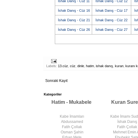
İshak Danış - Cüz 11
İshak Danış - Cüz 12
İs
İshak Danış - Cüz 16
İshak Danış - Cüz 17
İs
İshak Danış - Cüz 21
İshak Danış - Cüz 22
İs
İshak Danış - Cüz 26
İshak Danış - Cüz 27
İs
Labels:
13.cüz
,
cüz
,
dinle
,
hatim
,
ishak danış
,
kuran
,
kuranı k
Sonraki Kayıt
Kategoriler
Hatim - Mukabele
Kuran Sure
Kabe İmamları
Kabe İmamı Su
Abdussamed
İshak Danış
Fatih Çollak
Fatih Çollak
Osman Şahin
Mehmet Emin 
Erhan Mete
Ebubekir Satır