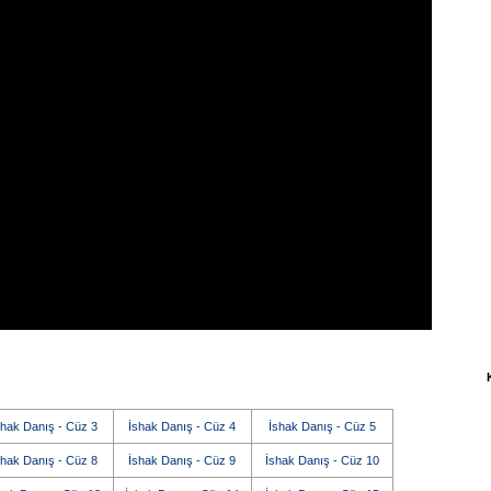
shak Danış - Cüz 3
İshak Danış - Cüz 4
İshak Danış - Cüz 5
shak Danış - Cüz 8
İshak Danış - Cüz 9
İshak Danış - Cüz 10