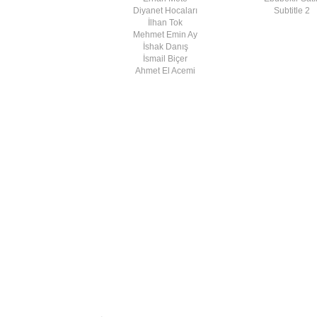
Diyanet Hocaları
Subtitle 2
İlhan Tok
Mehmet Emin Ay
İshak Danış
İsmail Biçer
Ahmet El Acemi