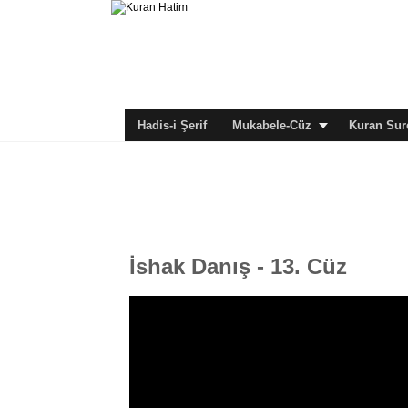
Hadis-i Şerif
Mukabele-Cüz
Kuran Sure
İshak Danış - 13. Cüz