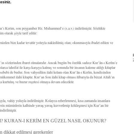
esiniz.
’an’ı Kerim, son peygamber Hz. Muhammed’e (s.a.v.) indirilmiştir. Sözlükte
 olarak şöyle tarif edilir:
mizden bize kadar tevatür yoluyla nakledilmiş olan; okunmasıyla ibadet edilen ve
ah’ın sözlerinden ibaret olmalarıdır. Ancak bugün bu özellik sadece Kur’ân-ı Kerîm’e
larca tahrifat ile karşı karşıya kalmış ve sonunda bir insanın kaleme aldığı kitaplar
r sebebi de budur. Son vahyedilen ilahi kelam olan Kur’ân-ı Kerîm, kendisinden
 mükemmel ilahi kitaptır. Kur’an Son ilahi kitap olması itibarıyla da bizzat Allah’ın
a kurtuluş ve huzur reçetesi olmaya devam edecektir.
la, vahiy yoluyla indirilmiştir. Kolayca ezberlenmesi, kısa zamanda insanlara
lerin müminlerin kalbinde yavaş yavaş kuvvetlenip kökleşmesi için Kur’an bir
ndirilmiştir.
? KURAN-I KERİM EN GÜZEL NASIL OKUNUR?
 dikkat edilmesi gerekenler