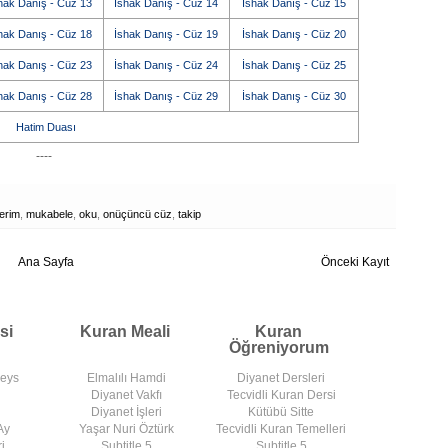
hak Danış - Cüz 13
İshak Danış - Cüz 14
İshak Danış - Cüz 15
hak Danış - Cüz 18
İshak Danış - Cüz 19
İshak Danış - Cüz 20
hak Danış - Cüz 23
İshak Danış - Cüz 24
İshak Danış - Cüz 25
hak Danış - Cüz 28
İshak Danış - Cüz 29
İshak Danış - Cüz 30
Hatim Duası
----
erim
,
mukabele
,
oku
,
onüçüncü cüz
,
takip
Ana Sayfa
Önceki Kayıt
si
Kuran Meali
Kuran
Öğreniyorum
deys
Elmalılı Hamdi
Diyanet Dersleri
Diyanet Vakfı
Tecvidli Kuran Dersi
Diyanet İşleri
Kütübü Sitte
Ay
Yaşar Nuri Öztürk
Tecvidli Kuran Temelleri
i
Subtitle 5
Subtitle 5