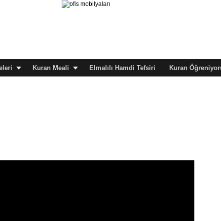
leri
Kuran Meali
Elmalılı Hamdi Tefsiri
Kuran Öğreniyor