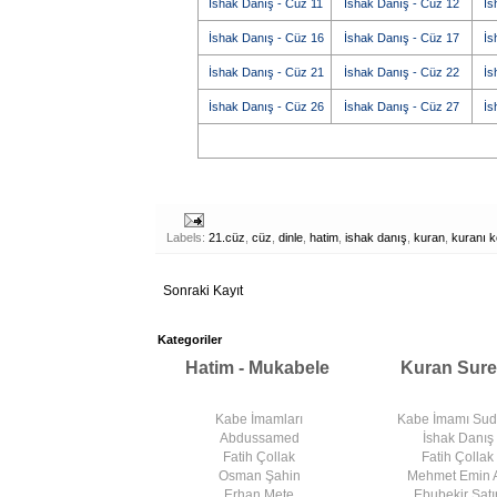
İshak Danış - Cüz 11
İshak Danış - Cüz 12
İs
İshak Danış - Cüz 16
İshak Danış - Cüz 17
İs
İshak Danış - Cüz 21
İshak Danış - Cüz 22
İs
İshak Danış - Cüz 26
İshak Danış - Cüz 27
İs
Labels:
21.cüz
,
cüz
,
dinle
,
hatim
,
ishak danış
,
kuran
,
kuranı k
Sonraki Kayıt
Kategoriler
Hatim - Mukabele
Kuran Sure
Kabe İmamları
Kabe İmamı Su
Abdussamed
İshak Danış
Fatih Çollak
Fatih Çollak
Osman Şahin
Mehmet Emin 
Erhan Mete
Ebubekir Satır