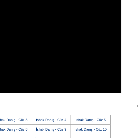
shak Danış - Cüz 3
İshak Danış - Cüz 4
İshak Danış - Cüz 5
shak Danış - Cüz 8
İshak Danış - Cüz 9
İshak Danış - Cüz 10