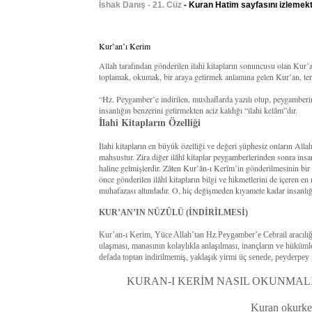
İshak Danış - 21. Cüz
- Kuran Hatim sayfasını izlemekt
Kur’an’ı Kerim
Allah tarafından gönderilen ilahi kitapların sonuncusu olan Kur
toplamak, okumak, bir araya getirmek anlamına gelen Kur’an, terim
“Hz. Peygamber’e indirilen, mushaflarda yazılı olup, peygamberi
insanlığın benzerini getirmekten aciz kaldığı “ilahi kelâm”dır.
İlahi Kitapların Özelliği
İlahi kitapların en büyük özelliği ve değeri şüphesiz onların All
mahsustur. Zira diğer ilâhî kitaplar peygamberlerinden sonra insan
haline gelmişlerdir. Zâten Kur’ân-ı Kerîm’in gönderilmesinin bi
önce gönderilen ilâhî kitapların bilgi ve hikmetlerini de içeren en
muhafazası altındadır. O, hiç değişmeden kıyamete kadar insanlığ
KUR’AN’IN NÜZÛLÜ (İNDİRİLMESİ)
Kur’an-ı Kerim, Yüce Allah’tan Hz.Peygamber’e Cebrail aracılığıy
ulaşması, manasının kolaylıkla anlaşılması, inançların ve hüküm
defada toptan indirilmemiş, yaklaşık yirmi üç senede, peyderpey i
KURAN-I KERİM NASIL OKUNMALI
Kuran okurken