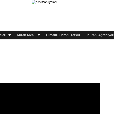
leri
Kuran Meali
Elmalılı Hamdi Tefsiri
Kuran Öğreniyor