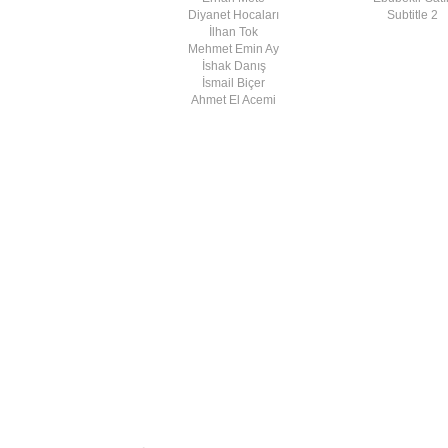
Diyanet Hocaları
Subtitle 2
İlhan Tok
Mehmet Emin Ay
İshak Danış
İsmail Biçer
Ahmet El Acemi