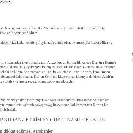
esiniz.
’an’ı Kerim, son peygamber Hz. Muhammed’e (s.a.v.) indirilmiştir. Sözlükte
 olarak şöyle tarif edilir:
mizden bize kadar tevatür yoluyla nakledilmiş olan; okunmasıyla ibadet edilen ve
ah’ın sözlerinden ibaret olmalarıdır. Ancak bugün bu özellik sadece Kur’ân-ı Kerîm’e
larca tahrifat ile karşı karşıya kalmış ve sonunda bir insanın kaleme aldığı kitaplar
r sebebi de budur. Son vahyedilen ilahi kelam olan Kur’ân-ı Kerîm, kendisinden
 mükemmel ilahi kitaptır. Kur’an Son ilahi kitap olması itibarıyla da bizzat Allah’ın
a kurtuluş ve huzur reçetesi olmaya devam edecektir.
la, vahiy yoluyla indirilmiştir. Kolayca ezberlenmesi, kısa zamanda insanlara
lerin müminlerin kalbinde yavaş yavaş kuvvetlenip kökleşmesi için Kur’an bir
ndirilmiştir.
? KURAN-I KERİM EN GÜZEL NASIL OKUNUR?
 dikkat edilmesi gerekenler