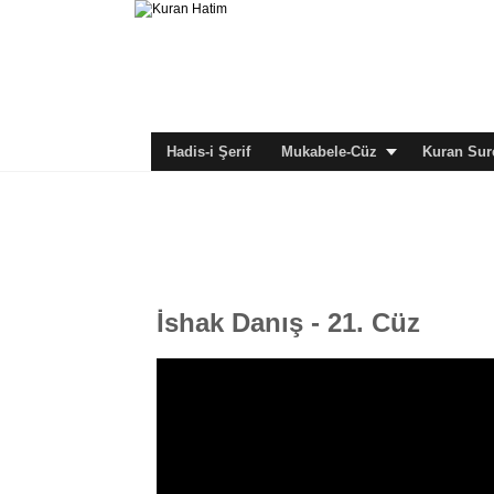
Hadis-i Şerif
Mukabele-Cüz
Kuran Sure
İshak Danış - 21. Cüz