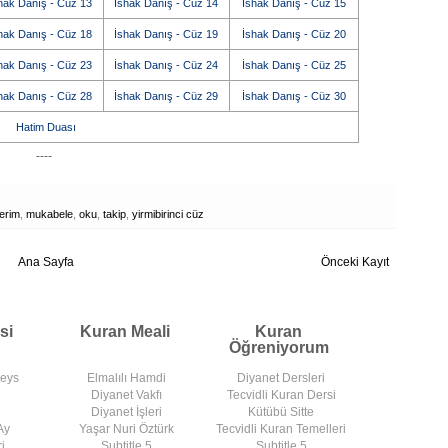
hak Danış - Cüz 13
İshak Danış - Cüz 14
İshak Danış - Cüz 15
hak Danış - Cüz 18
İshak Danış - Cüz 19
İshak Danış - Cüz 20
hak Danış - Cüz 23
İshak Danış - Cüz 24
İshak Danış - Cüz 25
hak Danış - Cüz 28
İshak Danış - Cüz 29
İshak Danış - Cüz 30
Hatim Duası
----
erim
,
mukabele
,
oku
,
takip
,
yirmibirinci cüz
Ana Sayfa
Önceki Kayıt
si
Kuran Meali
Kuran
Öğreniyorum
deys
Elmalılı Hamdi
Diyanet Dersleri
Diyanet Vakfı
Tecvidli Kuran Dersi
Diyanet İşleri
Kütübü Sitte
Ay
Yaşar Nuri Öztürk
Tecvidli Kuran Temelleri
i
Subtitle 5
Subtitle 5