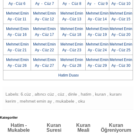
Ay - Cüz 6
Ay - Cüz 7
Ay - Cüz 8
Ay - Cüz 9
Ay - Cüz 10
Mehmet Emin
Mehmet Emin
Mehmet Emin
Mehmet Emin
Mehmet Emin
Ay - Cüz 11
Ay - Cüz 12
Ay - Cüz 13
Ay - Cüz 14
Ay - Cüz 15
Mehmet Emin
Mehmet Emin
Mehmet Emin
Mehmet Emin
Mehmet Emin
Ay - Cüz 16
Ay - Cüz 17
Ay - Cüz 18
Ay - Cüz 19
Ay - Cüz 20
Mehmet Emin
Mehmet Emin
Mehmet Emin
Mehmet Emin
Mehmet Emin
Ay - Cüz 21
Ay - Cüz 22
Ay - Cüz 23
Ay - Cüz 24
Ay - Cüz 25
Mehmet Emin
Mehmet Emin
Mehmet Emin
Mehmet Emin
Mehmet Emin
Ay - Cüz 26
Ay - Cüz 27
Ay - Cüz 28
Ay - Cüz 29
Ay - Cüz 30
Hatim Duası
Labels: 6.cüz , altıncı cüz , cüz , dinle , hatim , kuran , kuranı
kerim , mehmet emin ay , mukabele , oku
Kategoriler
Hatim -
Kuran
Kuran
Kuran
Mukabele
Suresi
Meali
Öğreniyorum