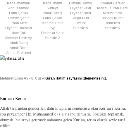
Kabe İmamları
Kabe İmamı
Elmalılı Hamdi
Diyanet Dersleri
Abdussamed
Sudeys
Diyanet Vakfı
Tecvidli Kuran Dersi
Fatih Çollak
İshak Danış
Diyanet İşleri
Kütübü Sitte
Osman Şahin
Fatih Çollak
Yaşar Nuri
Tecvidli Kuran
Erhan Mete
Mehmet Emin
Öztürk
Temelleri
Diyanet Hocaları
Ay
Subtitle 5
Subtitle 5
İlhan Tok
Ebubekir Satıri
Mehmet Emin Ay
Subtitle 2
İshak Danış
İsmail Biçer
Ahmet El Acemi
Mehmet Emin Ay - 6. Cüz
- Kuran Hatim sayfasını izlemektesiniz.
Kur’an’ı Kerim
Allah tarafından gönderilen ilahi kitapların sonuncusu olan Kur’an’ı Kerim,
son peygamber Hz. Muhammed’e (s.a.v.) indirilmiştir. Sözlükte toplamak,
okumak, bir araya getirmek anlamına gelen Kur’an, terim olarak şöyle tarif
edilir: