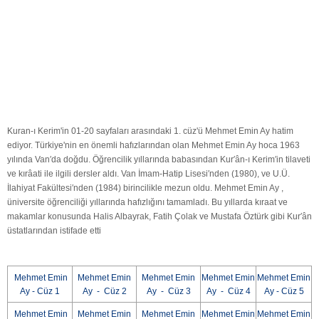
Kuran-ı Kerim'in 01-20 sayfaları arasındaki 1. cüz'ü Mehmet Emin Ay hatim
ediyor. Türkiye'nin en önemli hafızlarından olan Mehmet Emin Ay hoca 1963
yılında Van′da doğdu. Öğrencilik yıllarında babasından Kur′ân-ı Kerim′in tilaveti
ve kırâati ile ilgili dersler aldı. Van İmam-Hatip Lisesi′nden (1980), ve U.Ü.
İlahiyat Fakültesi′nden (1984) birincilikle mezun oldu. Mehmet Emin Ay ,
üniversite öğrenciliği yıllarında hafızlığını tamamladı. Bu yıllarda kıraat ve
makamlar konusunda Halis Albayrak, Fatih Çolak ve Mustafa Öztürk gibi Kur′ân
üstatlarından istifade etti
Mehmet Emin
Mehmet Emin
Mehmet Emin
Mehmet Emin
Mehmet Emin
Ay - Cüz 1
Ay - Cüz 2
Ay - Cüz 3
Ay - Cüz 4
Ay - Cüz 5
Mehmet Emin
Mehmet Emin
Mehmet Emin
Mehmet Emin
Mehmet Emin