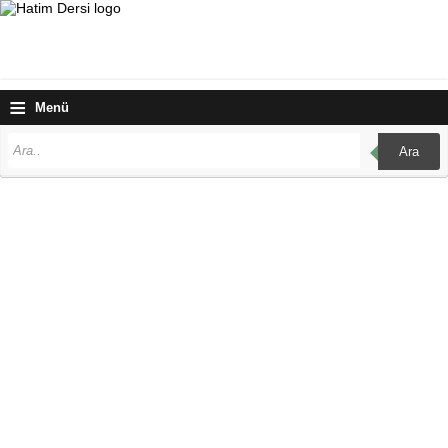
≡
Menü
Ara