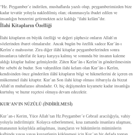
“Hz. Peygamber’e indirilen, mushaflarda yazılı olup, peygamberimizden bize
kadar tevatür yoluyla nakledilmiş olan; okunmasıyla ibadet edilen ve
insanlığın benzerini getirmekten aciz kaldığı “ilahi kelâm”dır.
İlahi Kitapların Özelliği
İlahi kitapların en büyük özelliği ve değeri şüphesiz onların Allah’ın
sözlerinden ibaret olmalarıdır. Ancak bugün bu özellik sadece Kur’ân-ı
Kerîm’e mahsustur. Zira diğer ilâhî kitaplar peygamberlerinden sonra
insanlarca tahrifat ile karşı karşıya kalmış ve sonunda bir insanın kaleme
aldığı kitaplar haline gelmişlerdir. Zâten Kur’ân-ı Kerîm’in gönderilmesinin
bir sebebi de budur. Son vahyedilen ilahi kelam olan Kur’ân-ı Kerîm,
kendisinden önce gönderilen ilâhî kitapların bilgi ve hikmetlerini de içeren en
mükemmel ilahi kitaptır. Kur’an Son ilahi kitap olması itibarıyla da bizzat
Allah’ın muhafazası altındadır. O, hiç değişmeden kıyamete kadar insanlığa
kurtuluş ve huzur reçetesi olmaya devam edecektir.
KUR’AN’IN NÜZÛLÜ (İNDİRİLMESİ)
Kur’an-ı Kerim, Yüce Allah’tan Hz.Peygamber’e Cebrail aracılığıyla, vahiy
yoluyla indirilmiştir. Kolayca ezberlenmesi, kısa zamanda insanlara ulaşması,
manasının kolaylıkla anlaşılması, inançların ve hükümlerin müminlerin
kalbinde yavaş yavaş kuvvetlenip kökleşmesi için Kur’an bir defada toptan