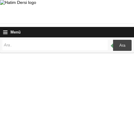
≡
Menü
Ara