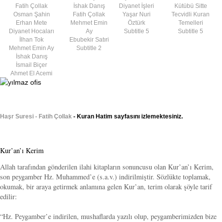
Fatih Çollak
İshak Danış
Diyanet İşleri
Kütübü Sitte
Osman Şahin
Fatih Çollak
Yaşar Nuri
Tecvidli Kuran
Erhan Mete
Mehmet Emin
Öztürk
Temelleri
Diyanet Hocaları
Ay
Subtitle 5
Subtitle 5
İlhan Tok
Ebubekir Satıri
Mehmet Emin Ay
Subtitle 2
İshak Danış
İsmail Biçer
Ahmet El Acemi
Haşr Suresi - Fatih Çollak
- Kuran Hatim sayfasını izlemektesiniz.
Kur’an’ı Kerim
Allah tarafından gönderilen ilahi kitapların sonuncusu olan Kur’an’ı Kerim,
son peygamber Hz. Muhammed’e (s.a.v.) indirilmiştir. Sözlükte toplamak,
okumak, bir araya getirmek anlamına gelen Kur’an, terim olarak şöyle tarif
edilir:
“Hz. Peygamber’e indirilen, mushaflarda yazılı olup, peygamberimizden bize