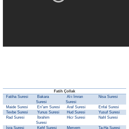
Fatih Çollak
Fatiha Suresi
Bakara
Al-i İmran
Nisa Suresi
Suresi
Suresi
Maide Suresi
En”am Suresi
Araf Suresi
Enfal Suresi
Tevbe Suresi
Yunus Suresi
Hud Suresi
Yusuf Suresi
Rad Suresi
İbrahim
Hicr Suresi
Nahl Suresi
Suresi
İsra Suresi
Kehf Suresi
Meryem
Ta-Ha Suresi