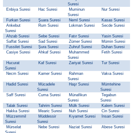
Suresi
Enbiya Suresi
Hac Suresi
Muminun
Nur Suresi
Suresi
Furkan Suresi
Şuara Suresi
Neml Suresi
Kasas Suresi
Ankebut
Rum Suresi
Lokman Suresi
Secde Suresi
Suresi
Ahzab Suresi
Sebe Suresi
Fatır Suresi
Yasin Suresi
Saffat Suresi
Sad Suresi
Zümer Suresi
Mümin Suresi
Fussilet Suresi
Şura Suresi
Zuhruf Suresi
Duhan Suresi
Casiye Suresi
Ahkaf Suresi
Muhammed
Fetih Suresi
Suresi
Hucurat
Kaf Suresi
Zariyat Suresi
Tur Suresi
Suresi
Necm Suresi
Kamer Suresi
Rahman
Vakıa Suresi
Suresi
Hadid Suresi
Mücadele
Haşr Suresi
Mümtehine
Suresi
Suresi
Saff Suresi
Cuma Suresi
Münafikun
Tegabun
Suresi
Suresi
Talak Suresi
Tahrim Suresi
Mülk Suresi
Kalem Suresi
Hakka Suresi
Mearic Suresi
Nuh Suresi
Cin Suresi
Müzzemmil
Müddessir
Kıyamet Suresi
İnsan Suresi
Suresi
Suresi
Mürselat
Nebe Suresi
Naziat Suresi
Abese Suresi
Suresi