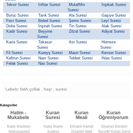
Tekvir Suresi
İnfitar Suresi
Mutaffifin
İnşikak Suresi
Suresi
Buruc Suresi
Tarık Suresi
Ala Suresi
Gaşiye Suresi
Fecr Suresi
Beled Suresi
Şems Suresi
Leyl Suresi
Duha Suresi
İnşirah Suresi
Tin Suresi
Alak Suresi
Kadir Suresi
Beyyine
Zilzal Suresi
Adiyat Suresi
Suresi
Karia Suresi
Tekasur
Asr Suresi
Hümeze
Suresi
Suresi
Fil Suresi
Kureyş Suresi
Maun Suresi
Kevser Suresi
Kafirun Suresi
Nasr Suresi
Tebbet Suresi
İhlas Suresi
Felak Suresi
Nas Suresi
Labels: fatih çollak , haşr , suresi
Kategoriler
Hatim -
Kuran
Kuran
Kuran
Mukabele
Suresi
Meali
Öğreniyorum
Kabe İmamları
Kabe İmamı
Elmalılı Hamdi
Diyanet Dersleri
Abdussamed
Sudeys
Diyanet Vakfı
Tecvidli Kuran Dersi