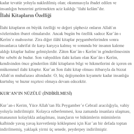
kadar tevatür yoluyla nakledilmiş olan; okunmasıyla ibadet edilen ve
insanlığın benzerini getirmekten aciz kaldığı “ilahi kelâm”dır.
İlahi Kitapların Özelliği
İlahi kitapların en büyük özelliği ve değeri şüphesiz onların Allah’ın
sözlerinden ibaret olmalarıdır. Ancak bugün bu özellik sadece Kur’ân-ı
Kerîm’e mahsustur. Zira diğer ilâhî kitaplar peygamberlerinden sonra
insanlarca tahrifat ile karşı karşıya kalmış ve sonunda bir insanın kaleme
aldığı kitaplar haline gelmişlerdir. Zâten Kur’ân-ı Kerîm’in gönderilmesinin
bir sebebi de budur. Son vahyedilen ilahi kelam olan Kur’ân-ı Kerîm,
kendisinden önce gönderilen ilâhî kitapların bilgi ve hikmetlerini de içeren en
mükemmel ilahi kitaptır. Kur’an Son ilahi kitap olması itibarıyla da bizzat
Allah’ın muhafazası altındadır. O, hiç değişmeden kıyamete kadar insanlığa
kurtuluş ve huzur reçetesi olmaya devam edecektir.
KUR’AN’IN NÜZÛLÜ (İNDİRİLMESİ)
Kur’an-ı Kerim, Yüce Allah’tan Hz.Peygamber’e Cebrail aracılığıyla, vahiy
yoluyla indirilmiştir. Kolayca ezberlenmesi, kısa zamanda insanlara ulaşması,
manasının kolaylıkla anlaşılması, inançların ve hükümlerin müminlerin
kalbinde yavaş yavaş kuvvetlenip kökleşmesi için Kur’an bir defada toptan
indirilmemiş, yaklaşık yirmi üç senede, peyderpey indirilmiştir.