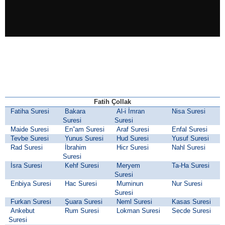
Fatih Çollak
Fatiha Suresi
Bakara
Al-i İmran
Nisa Suresi
Suresi
Suresi
Maide Suresi
En”am Suresi
Araf Suresi
Enfal Suresi
Tevbe Suresi
Yunus Suresi
Hud Suresi
Yusuf Suresi
Rad Suresi
İbrahim
Hicr Suresi
Nahl Suresi
Suresi
İsra Suresi
Kehf Suresi
Meryem
Ta-Ha Suresi
Suresi
Enbiya Suresi
Hac Suresi
Muminun
Nur Suresi
Suresi
Furkan Suresi
Şuara Suresi
Neml Suresi
Kasas Suresi
Ankebut
Rum Suresi
Lokman Suresi
Secde Suresi
Suresi