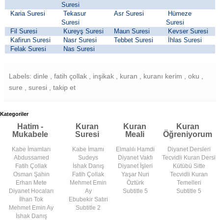
Suresi
Karia Suresi
Tekasur
Asr Suresi
Hümeze
Suresi
Suresi
Fil Suresi
Kureyş Suresi
Maun Suresi
Kevser Suresi
Kafirun Suresi
Nasr Suresi
Tebbet Suresi
İhlas Suresi
Felak Suresi
Nas Suresi
Labels: dinle , fatih çollak , inşikak , kuran , kuranı kerim , oku ,
sure , suresi , takip et
Kategoriler
Hatim -
Kuran
Kuran
Kuran
Mukabele
Suresi
Meali
Öğreniyorum
Kabe İmamları
Kabe İmamı
Elmalılı Hamdi
Diyanet Dersleri
Abdussamed
Sudeys
Diyanet Vakfı
Tecvidli Kuran Dersi
Fatih Çollak
İshak Danış
Diyanet İşleri
Kütübü Sitte
Osman Şahin
Fatih Çollak
Yaşar Nuri
Tecvidli Kuran
Erhan Mete
Mehmet Emin
Öztürk
Temelleri
Diyanet Hocaları
Ay
Subtitle 5
Subtitle 5
İlhan Tok
Ebubekir Satıri
Mehmet Emin Ay
Subtitle 2
İshak Danış