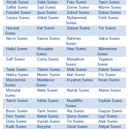
Ahzab Suresi
Sebe Suresi
Fatır Suresi
Yasin Suresi
Saffat Suresi
Sad Suresi
Zümer Suresi
Mümin Suresi
Fussilet Suresi
Şura Suresi
Zuhruf Suresi
Duhan Suresi
Casiye Suresi
Ahkaf Suresi
Muhammed
Fetih Suresi
Suresi
Hucurat
Kaf Suresi
Zariyat Suresi
Tur Suresi
Suresi
Necm Suresi
Kamer Suresi
Rahman
Vakıa Suresi
Suresi
Hadid Suresi
Mücadele
Haşr Suresi
Mümtehine
Suresi
Suresi
Saff Suresi
Cuma Suresi
Münafikun
Tegabun
Suresi
Suresi
Talak Suresi
Tahrim Suresi
Mülk Suresi
Kalem Suresi
Hakka Suresi
Mearic Suresi
Nuh Suresi
Cin Suresi
Müzzemmil
Müddessir
Kıyamet Suresi
İnsan Suresi
Suresi
Suresi
Mürselat
Nebe Suresi
Naziat Suresi
Abese Suresi
Suresi
Tekvir Suresi
İnfitar Suresi
Mutaffifin
İnşikak Suresi
Suresi
Buruc Suresi
Tarık Suresi
Ala Suresi
Gaşiye Suresi
Fecr Suresi
Beled Suresi
Şems Suresi
Leyl Suresi
Duha Suresi
İnşirah Suresi
Tin Suresi
Alak Suresi
Kadir Suresi
Beyyine
Zilzal Suresi
Adiyat Suresi