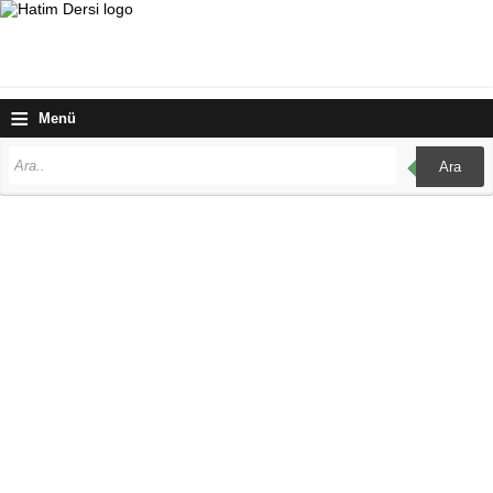
≡
Menü
Ara