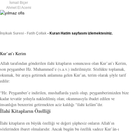
İsmail Biçer
Ahmet El Acemi
İnşikak Suresi - Fatih Çollak
- Kuran Hatim sayfasını izlemektesiniz.
Kur’an’ı Kerim
Allah tarafından gönderilen ilahi kitapların sonuncusu olan Kur’an’ı Kerim,
son peygamber Hz. Muhammed’e (s.a.v.) indirilmiştir. Sözlükte toplamak,
okumak, bir araya getirmek anlamına gelen Kur’an, terim olarak şöyle tarif
edilir:
“Hz. Peygamber’e indirilen, mushaflarda yazılı olup, peygamberimizden bize
kadar tevatür yoluyla nakledilmiş olan; okunmasıyla ibadet edilen ve
insanlığın benzerini getirmekten aciz kaldığı “ilahi kelâm”dır.
İlahi Kitapların Özelliği
İlahi kitapların en büyük özelliği ve değeri şüphesiz onların Allah’ın
sözlerinden ibaret olmalarıdır. Ancak bugün bu özellik sadece Kur’ân-ı