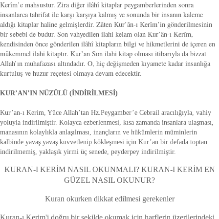
Kerîm’e mahsustur. Zira diğer ilâhî kitaplar peygamberlerinden sonra
insanlarca tahrifat ile karşı karşıya kalmış ve sonunda bir insanın kaleme
aldığı kitaplar haline gelmişlerdir. Zâten Kur’ân-ı Kerîm’in gönderilmesinin
bir sebebi de budur. Son vahyedilen ilahi kelam olan Kur’ân-ı Kerîm,
kendisinden önce gönderilen ilâhî kitapların bilgi ve hikmetlerini de içeren en
mükemmel ilahi kitaptır. Kur’an Son ilahi kitap olması itibarıyla da bizzat
Allah’ın muhafazası altındadır. O, hiç değişmeden kıyamete kadar insanlığa
kurtuluş ve huzur reçetesi olmaya devam edecektir.
KUR’AN’IN NÜZÛLÜ (İNDİRİLMESİ)
Kur’an-ı Kerim, Yüce Allah’tan Hz.Peygamber’e Cebrail aracılığıyla, vahiy
yoluyla indirilmiştir. Kolayca ezberlenmesi, kısa zamanda insanlara ulaşması,
manasının kolaylıkla anlaşılması, inançların ve hükümlerin müminlerin
kalbinde yavaş yavaş kuvvetlenip kökleşmesi için Kur’an bir defada toptan
indirilmemiş, yaklaşık yirmi üç senede, peyderpey indirilmiştir.
KURAN-I KERİM NASIL OKUNMALI? KURAN-I KERİM EN
GÜZEL NASIL OKUNUR?
Kuran okurken dikkat edilmesi gerekenler
Kuran-ı Kerim'i doğru bir şekilde okumak için harflerin üzerilerindeki