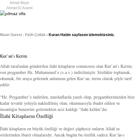
İsmail Biçer
Ahmet El Acemi
Maun Suresi - Fatih Çollak
- Kuran Hatim sayfasını izlemektesiniz.
Kur’an’ı Kerim
Allah tarafından gönderilen ilahi kitapların sonuncusu olan Kur’an’ı Kerim,
son peygamber Hz. Muhammed’e (s.a.v.) indirilmiştir. Sözlükte toplamak,
okumak, bir araya getirmek anlamına gelen Kur’an, terim olarak şöyle tarif
edilir:
“Hz. Peygamber’e indirilen, mushaflarda yazılı olup, peygamberimizden bize
kadar tevatür yoluyla nakledilmiş olan; okunmasıyla ibadet edilen ve
insanlığın benzerini getirmekten aciz kaldığı “ilahi kelâm”dır.
İlahi Kitapların Özelliği
İlahi kitapların en büyük özelliği ve değeri şüphesiz onların Allah’ın
sözlerinden ibaret olmalarıdır. Ancak bugün bu özellik sadece Kur’ân-ı