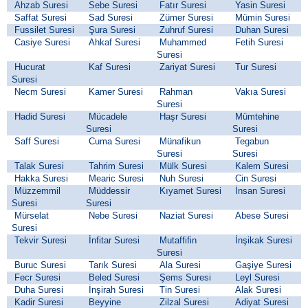
Ahzab Suresi
Sebe Suresi
Fatır Suresi
Yasin Suresi
Saffat Suresi
Sad Suresi
Zümer Suresi
Mümin Suresi
Fussilet Suresi
Şura Suresi
Zuhruf Suresi
Duhan Suresi
Casiye Suresi
Ahkaf Suresi
Muhammed
Fetih Suresi
Suresi
Hucurat
Kaf Suresi
Zariyat Suresi
Tur Suresi
Suresi
Necm Suresi
Kamer Suresi
Rahman
Vakıa Suresi
Suresi
Hadid Suresi
Mücadele
Haşr Suresi
Mümtehine
Suresi
Suresi
Saff Suresi
Cuma Suresi
Münafikun
Tegabun
Suresi
Suresi
Talak Suresi
Tahrim Suresi
Mülk Suresi
Kalem Suresi
Hakka Suresi
Mearic Suresi
Nuh Suresi
Cin Suresi
Müzzemmil
Müddessir
Kıyamet Suresi
İnsan Suresi
Suresi
Suresi
Mürselat
Nebe Suresi
Naziat Suresi
Abese Suresi
Suresi
Tekvir Suresi
İnfitar Suresi
Mutaffifin
İnşikak Suresi
Suresi
Buruc Suresi
Tarık Suresi
Ala Suresi
Gaşiye Suresi
Fecr Suresi
Beled Suresi
Şems Suresi
Leyl Suresi
Duha Suresi
İnşirah Suresi
Tin Suresi
Alak Suresi
Kadir Suresi
Beyyine
Zilzal Suresi
Adiyat Suresi