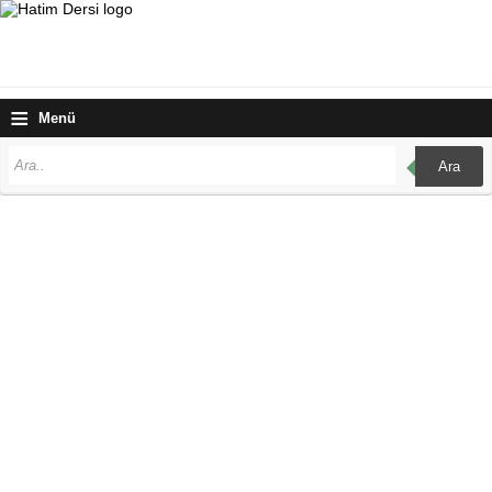
≡
Menü
Ara