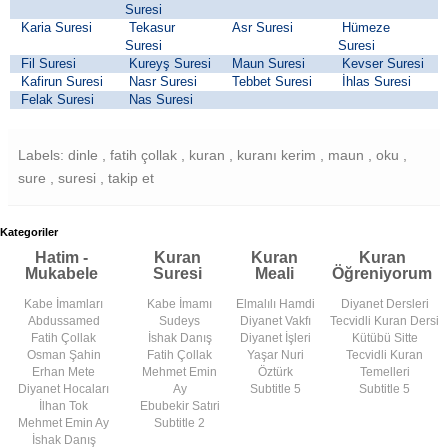
Suresi
Karia Suresi
Tekasur
Asr Suresi
Hümeze
Suresi
Suresi
Fil Suresi
Kureyş Suresi
Maun Suresi
Kevser Suresi
Kafirun Suresi
Nasr Suresi
Tebbet Suresi
İhlas Suresi
Felak Suresi
Nas Suresi
Labels: dinle , fatih çollak , kuran , kuranı kerim , maun , oku ,
sure , suresi , takip et
Kategoriler
Hatim -
Kuran
Kuran
Kuran
Mukabele
Suresi
Meali
Öğreniyorum
Kabe İmamları
Kabe İmamı
Elmalılı Hamdi
Diyanet Dersleri
Abdussamed
Sudeys
Diyanet Vakfı
Tecvidli Kuran Dersi
Fatih Çollak
İshak Danış
Diyanet İşleri
Kütübü Sitte
Osman Şahin
Fatih Çollak
Yaşar Nuri
Tecvidli Kuran
Erhan Mete
Mehmet Emin
Öztürk
Temelleri
Diyanet Hocaları
Ay
Subtitle 5
Subtitle 5
İlhan Tok
Ebubekir Satıri
Mehmet Emin Ay
Subtitle 2
İshak Danış