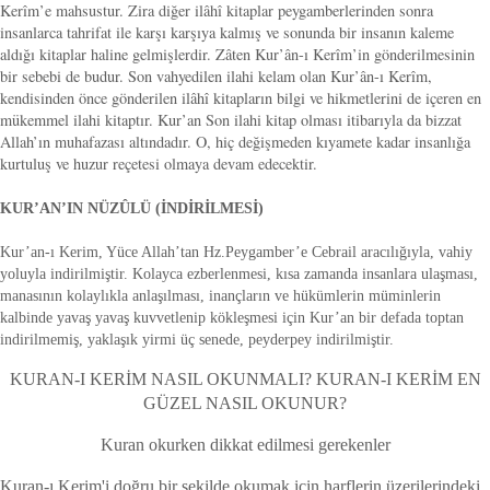
Kerîm’e mahsustur. Zira diğer ilâhî kitaplar peygamberlerinden sonra
insanlarca tahrifat ile karşı karşıya kalmış ve sonunda bir insanın kaleme
aldığı kitaplar haline gelmişlerdir. Zâten Kur’ân-ı Kerîm’in gönderilmesinin
bir sebebi de budur. Son vahyedilen ilahi kelam olan Kur’ân-ı Kerîm,
kendisinden önce gönderilen ilâhî kitapların bilgi ve hikmetlerini de içeren en
mükemmel ilahi kitaptır. Kur’an Son ilahi kitap olması itibarıyla da bizzat
Allah’ın muhafazası altındadır. O, hiç değişmeden kıyamete kadar insanlığa
kurtuluş ve huzur reçetesi olmaya devam edecektir.
KUR’AN’IN NÜZÛLÜ (İNDİRİLMESİ)
Kur’an-ı Kerim, Yüce Allah’tan Hz.Peygamber’e Cebrail aracılığıyla, vahiy
yoluyla indirilmiştir. Kolayca ezberlenmesi, kısa zamanda insanlara ulaşması,
manasının kolaylıkla anlaşılması, inançların ve hükümlerin müminlerin
kalbinde yavaş yavaş kuvvetlenip kökleşmesi için Kur’an bir defada toptan
indirilmemiş, yaklaşık yirmi üç senede, peyderpey indirilmiştir.
KURAN-I KERİM NASIL OKUNMALI? KURAN-I KERİM EN
GÜZEL NASIL OKUNUR?
Kuran okurken dikkat edilmesi gerekenler
Kuran-ı Kerim'i doğru bir şekilde okumak için harflerin üzerilerindeki