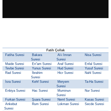
Fatih Çollak
Fatiha Suresi
Bakara
Al-i İmran
Nisa Suresi
Suresi
Suresi
Maide Suresi
En”am Suresi
Araf Suresi
Enfal Suresi
Tevbe Suresi
Yunus Suresi
Hud Suresi
Yusuf Suresi
Rad Suresi
İbrahim
Hicr Suresi
Nahl Suresi
Suresi
İsra Suresi
Kehf Suresi
Meryem
Ta-Ha Suresi
Suresi
Enbiya Suresi
Hac Suresi
Muminun
Nur Suresi
Suresi
Furkan Suresi
Şuara Suresi
Neml Suresi
Kasas Suresi
Ankebut
Rum Suresi
Lokman Suresi
Secde Suresi
Suresi