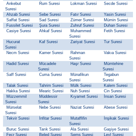
Ankebut
Rum Suresi
Lokman Suresi
Secde Suresi
Suresi
Ahzab Suresi
Sebe Suresi
Fatır Suresi
Yasin Suresi
Saffat Suresi
Sad Suresi
Zümer Suresi
Mümin Suresi
Fussilet Suresi
Şura Suresi
Zuhruf Suresi
Duhan Suresi
Casiye Suresi
Ahkaf Suresi
Muhammed
Fetih Suresi
Suresi
Hucurat
Kaf Suresi
Zariyat Suresi
Tur Suresi
Suresi
Necm Suresi
Kamer Suresi
Rahman
Vakıa Suresi
Suresi
Hadid Suresi
Mücadele
Haşr Suresi
Mümtehine
Suresi
Suresi
Saff Suresi
Cuma Suresi
Münafikun
Tegabun
Suresi
Suresi
Talak Suresi
Tahrim Suresi
Mülk Suresi
Kalem Suresi
Hakka Suresi
Mearic Suresi
Nuh Suresi
Cin Suresi
Müzzemmil
Müddessir
Kıyamet Suresi
İnsan Suresi
Suresi
Suresi
Mürselat
Nebe Suresi
Naziat Suresi
Abese Suresi
Suresi
Tekvir Suresi
İnfitar Suresi
Mutaffifin
İnşikak Suresi
Suresi
Buruc Suresi
Tarık Suresi
Ala Suresi
Gaşiye Suresi
Fecr Suresi
Beled Suresi
Şems Suresi
Leyl Suresi