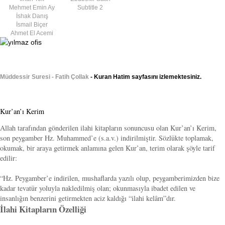
Mehmet Emin Ay
Subtitle 2
İshak Danış
İsmail Biçer
Ahmet El Acemi
Müddessir Suresi - Fatih Çollak
- Kuran Hatim sayfasını izlemektesiniz.
Kur’an’ı Kerim
Allah tarafından gönderilen ilahi kitapların sonuncusu olan Kur’an’ı Kerim,
son peygamber Hz. Muhammed’e (s.a.v.) indirilmiştir. Sözlükte toplamak,
okumak, bir araya getirmek anlamına gelen Kur’an, terim olarak şöyle tarif
edilir:
“Hz. Peygamber’e indirilen, mushaflarda yazılı olup, peygamberimizden bize
kadar tevatür yoluyla nakledilmiş olan; okunmasıyla ibadet edilen ve
insanlığın benzerini getirmekten aciz kaldığı “ilahi kelâm”dır.
İlahi Kitapların Özelliği