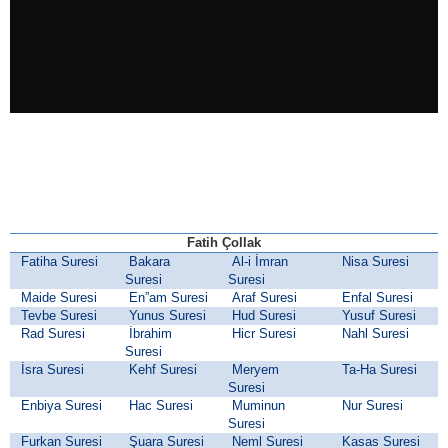
Fatih Çollak
Fatiha Suresi
Bakara
Al-i İmran
Nisa Suresi
Suresi
Suresi
Maide Suresi
En”am Suresi
Araf Suresi
Enfal Suresi
Tevbe Suresi
Yunus Suresi
Hud Suresi
Yusuf Suresi
Rad Suresi
İbrahim
Hicr Suresi
Nahl Suresi
Suresi
İsra Suresi
Kehf Suresi
Meryem
Ta-Ha Suresi
Suresi
Enbiya Suresi
Hac Suresi
Muminun
Nur Suresi
Suresi
Furkan Suresi
Şuara Suresi
Neml Suresi
Kasas Suresi