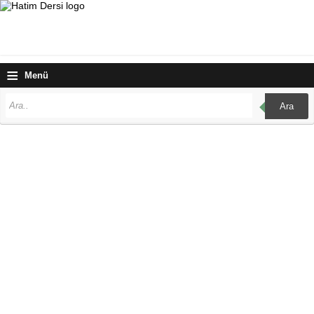
≡
Menü
Ara