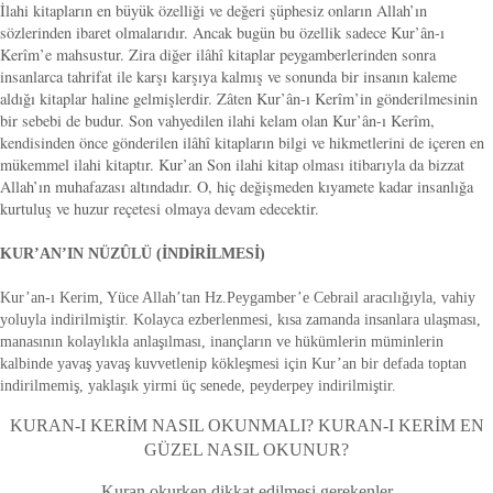
İlahi kitapların en büyük özelliği ve değeri şüphesiz onların Allah’ın
sözlerinden ibaret olmalarıdır. Ancak bugün bu özellik sadece Kur’ân-ı
Kerîm’e mahsustur. Zira diğer ilâhî kitaplar peygamberlerinden sonra
insanlarca tahrifat ile karşı karşıya kalmış ve sonunda bir insanın kaleme
aldığı kitaplar haline gelmişlerdir. Zâten Kur’ân-ı Kerîm’in gönderilmesinin
bir sebebi de budur. Son vahyedilen ilahi kelam olan Kur’ân-ı Kerîm,
kendisinden önce gönderilen ilâhî kitapların bilgi ve hikmetlerini de içeren en
mükemmel ilahi kitaptır. Kur’an Son ilahi kitap olması itibarıyla da bizzat
Allah’ın muhafazası altındadır. O, hiç değişmeden kıyamete kadar insanlığa
kurtuluş ve huzur reçetesi olmaya devam edecektir.
KUR’AN’IN NÜZÛLÜ (İNDİRİLMESİ)
Kur’an-ı Kerim, Yüce Allah’tan Hz.Peygamber’e Cebrail aracılığıyla, vahiy
yoluyla indirilmiştir. Kolayca ezberlenmesi, kısa zamanda insanlara ulaşması,
manasının kolaylıkla anlaşılması, inançların ve hükümlerin müminlerin
kalbinde yavaş yavaş kuvvetlenip kökleşmesi için Kur’an bir defada toptan
indirilmemiş, yaklaşık yirmi üç senede, peyderpey indirilmiştir.
KURAN-I KERİM NASIL OKUNMALI? KURAN-I KERİM EN
GÜZEL NASIL OKUNUR?
Kuran okurken dikkat edilmesi gerekenler