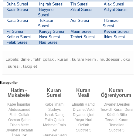
Duha Suresi
İnşirah Suresi
Tin Suresi
Alak Suresi
Kadir Suresi
Beyyine
Zilzal Suresi
Adiyat Suresi
Suresi
Karia Suresi
Tekasur
Asr Suresi
Hümeze
Suresi
Suresi
Fil Suresi
Kureyş Suresi
Maun Suresi
Kevser Suresi
Kafirun Suresi
Nasr Suresi
Tebbet Suresi
İhlas Suresi
Felak Suresi
Nas Suresi
Labels: dinle , fatih çollak , kuran , kuranı kerim , müddessir , oku
, suresi , takip et
Kategoriler
Hatim -
Kuran
Kuran
Kuran
Mukabele
Suresi
Meali
Öğreniyorum
Kabe İmamları
Kabe İmamı
Elmalılı Hamdi
Diyanet Dersleri
Abdussamed
Sudeys
Diyanet Vakfı
Tecvidli Kuran Dersi
Fatih Çollak
İshak Danış
Diyanet İşleri
Kütübü Sitte
Osman Şahin
Fatih Çollak
Yaşar Nuri
Tecvidli Kuran
Erhan Mete
Mehmet Emin
Öztürk
Temelleri
Diyanet Hocaları
Ay
Subtitle 5
Subtitle 5
İlhan Tok
Ebubekir Satıri