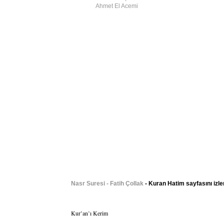
Ahmet El Acemi
Nasr Suresi - Fatih Çollak
- Kuran Hatim sayfasını izle
Kur’an’ı Kerim