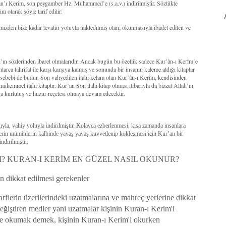
’an’ı Kerim, son peygamber Hz. Muhammed’e (s.a.v.) indirilmiştir. Sözlükte
 olarak şöyle tarif edilir:
mizden bize kadar tevatür yoluyla nakledilmiş olan; okunmasıyla ibadet edilen ve
ah’ın sözlerinden ibaret olmalarıdır. Ancak bugün bu özellik sadece Kur’ân-ı Kerîm’e
larca tahrifat ile karşı karşıya kalmış ve sonunda bir insanın kaleme aldığı kitaplar
r sebebi de budur. Son vahyedilen ilahi kelam olan Kur’ân-ı Kerîm, kendisinden
 mükemmel ilahi kitaptır. Kur’an Son ilahi kitap olması itibarıyla da bizzat Allah’ın
a kurtuluş ve huzur reçetesi olmaya devam edecektir.
la, vahiy yoluyla indirilmiştir. Kolayca ezberlenmesi, kısa zamanda insanlara
lerin müminlerin kalbinde yavaş yavaş kuvvetlenip kökleşmesi için Kur’an bir
ndirilmiştir.
? KURAN-I KERİM EN GÜZEL NASIL OKUNUR?
 dikkat edilmesi gerekenler
rflerin üzerilerindeki uzatmalarına ve mahreç yerlerine dikkat
ğiştiren medler yani uzatmalar kişinin Kuran-ı Kerim'i
de okumak demek, kişinin Kuran-ı Kerim'i okurken