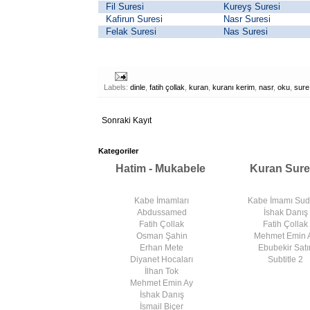
Fil Suresi
Kureyş Suresi
Kafirun Suresi
Nasr Suresi
Felak Suresi
Nas Suresi
Labels:
dinle
,
fatih çollak
,
kuran
,
kuranı kerim
,
nasr
,
oku
,
sure
Sonraki Kayıt
Kategoriler
Hatim - Mukabele
Kuran Sure
Kabe İmamları
Kabe İmamı Su
Abdussamed
İshak Danış
Fatih Çollak
Fatih Çollak
Osman Şahin
Mehmet Emin 
Erhan Mete
Ebubekir Satır
Diyanet Hocaları
Subtitle 2
İlhan Tok
Mehmet Emin Ay
İshak Danış
İsmail Biçer