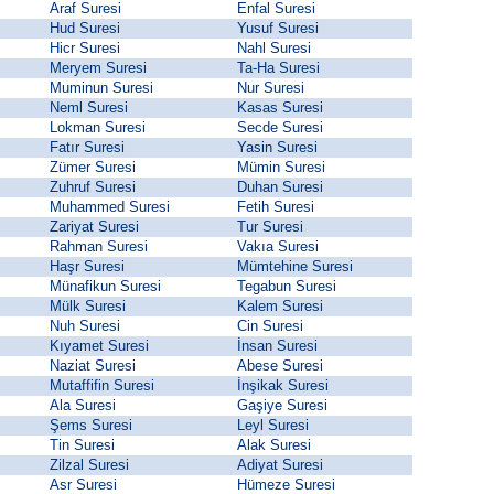
Araf Suresi
Enfal Suresi
Hud Suresi
Yusuf Suresi
Hicr Suresi
Nahl Suresi
Meryem Suresi
Ta-Ha Suresi
Muminun Suresi
Nur Suresi
Neml Suresi
Kasas Suresi
Lokman Suresi
Secde Suresi
Fatır Suresi
Yasin Suresi
Zümer Suresi
Mümin Suresi
Zuhruf Suresi
Duhan Suresi
Muhammed Suresi
Fetih Suresi
Zariyat Suresi
Tur Suresi
Rahman Suresi
Vakıa Suresi
Haşr Suresi
Mümtehine Suresi
Münafikun Suresi
Tegabun Suresi
Mülk Suresi
Kalem Suresi
Nuh Suresi
Cin Suresi
Kıyamet Suresi
İnsan Suresi
Naziat Suresi
Abese Suresi
Mutaffifin Suresi
İnşikak Suresi
Ala Suresi
Gaşiye Suresi
Şems Suresi
Leyl Suresi
Tin Suresi
Alak Suresi
Zilzal Suresi
Adiyat Suresi
Asr Suresi
Hümeze Suresi