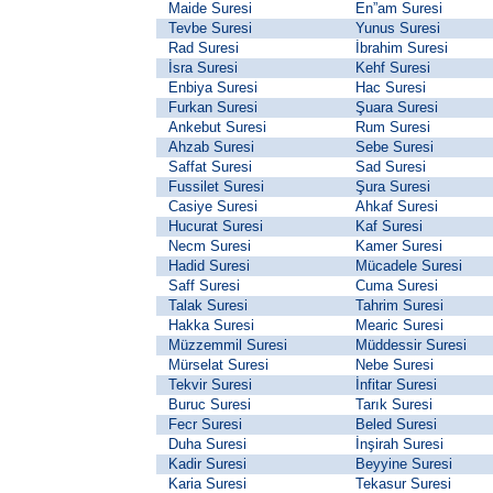
Maide Suresi
En”am Suresi
Tevbe Suresi
Yunus Suresi
Rad Suresi
İbrahim Suresi
İsra Suresi
Kehf Suresi
Enbiya Suresi
Hac Suresi
Furkan Suresi
Şuara Suresi
Ankebut Suresi
Rum Suresi
Ahzab Suresi
Sebe Suresi
Saffat Suresi
Sad Suresi
Fussilet Suresi
Şura Suresi
Casiye Suresi
Ahkaf Suresi
Hucurat Suresi
Kaf Suresi
Necm Suresi
Kamer Suresi
Hadid Suresi
Mücadele Suresi
Saff Suresi
Cuma Suresi
Talak Suresi
Tahrim Suresi
Hakka Suresi
Mearic Suresi
Müzzemmil Suresi
Müddessir Suresi
Mürselat Suresi
Nebe Suresi
Tekvir Suresi
İnfitar Suresi
Buruc Suresi
Tarık Suresi
Fecr Suresi
Beled Suresi
Duha Suresi
İnşirah Suresi
Kadir Suresi
Beyyine Suresi
Karia Suresi
Tekasur Suresi