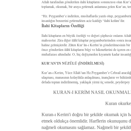
Allah tarafından gönderilen ilahi kitapların sonuncusu olan Kur
toplamak, okumak, bir araya getirmek anlamına gelen Kur’an, terim
“Hz. Peygamber’e indirilen, mushaflarda yazılı olup, peygamberi
insanlığın benzerini getirmekten aciz kaldığı “ilahi kelâm”dır.
İlahi Kitapların Özelliği
İlahi kitapların en büyük özelliği ve değeri şüphesiz onların All
mahsustur. Zira diğer ilâhî kitaplar peygamberlerinden sonra insan
haline gelmişlerdir. Zâten Kur’ân-ı Kerîm’in gönderilmesinin bi
önce gönderilen ilâhî kitapların bilgi ve hikmetlerini de içeren en
muhafazası altındadır. O, hiç değişmeden kıyamete kadar insanlığ
KUR’AN’IN NÜZÛLÜ (İNDİRİLMESİ)
Kur’an-ı Kerim, Yüce Allah’tan Hz.Peygamber’e Cebrail aracılığıy
ulaşması, manasının kolaylıkla anlaşılması, inançların ve hüküm
defada toptan indirilmemiş, yaklaşık yirmi üç senede, peyderpey i
KURAN-I KERİM NASIL OKUNMALI
Kuran okurken
Kuran-ı Kerim'i doğru bir şekilde okumak için ha
etmek oldukça önemlidir. Harflerin okunuşunu de
nağmeli okumasını sağlamaz. Nağmeli bir şekil