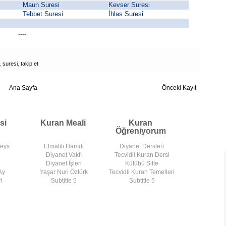
Maun Suresi
Kevser Suresi
Tebbet Suresi
İhlas Suresi
----
,
suresi
,
takip et
Ana Sayfa
Önceki Kayıt
si
Kuran Meali
Kuran
Öğreniyorum
deys
Elmalılı Hamdi
Diyanet Dersleri
Diyanet Vakfı
Tecvidli Kuran Dersi
Diyanet İşleri
Kütübü Sitte
Ay
Yaşar Nuri Öztürk
Tecvidli Kuran Temelleri
i
Subtitle 5
Subtitle 5