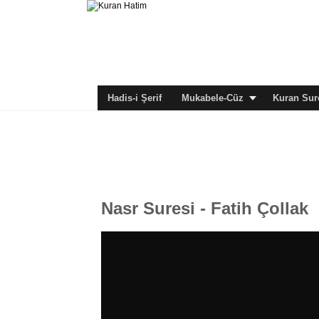
Hadis-i Şerif
Mukabele-Cüz
Kuran Sure
Nasr Suresi - Fatih Çollak