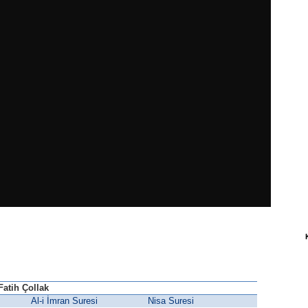
Fatih Çollak
Al-i İmran Suresi
Nisa Suresi