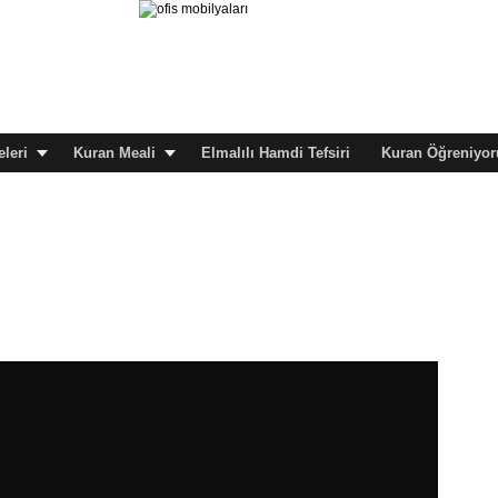
leri
Kuran Meali
Elmalılı Hamdi Tefsiri
Kuran Öğreniyor