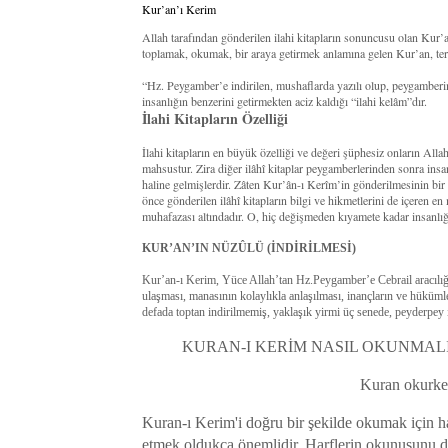
Kur’an’ı Kerim
Allah tarafından gönderilen ilahi kitapların sonuncusu olan Kur
toplamak, okumak, bir araya getirmek anlamına gelen Kur’an, terim
“Hz. Peygamber’e indirilen, mushaflarda yazılı olup, peygamberi
insanlığın benzerini getirmekten aciz kaldığı “ilahi kelâm”dır.
İlahi Kitapların Özelliği
İlahi kitapların en büyük özelliği ve değeri şüphesiz onların All
mahsustur. Zira diğer ilâhî kitaplar peygamberlerinden sonra insan
haline gelmişlerdir. Zâten Kur’ân-ı Kerîm’in gönderilmesinin bi
önce gönderilen ilâhî kitapların bilgi ve hikmetlerini de içeren en
muhafazası altındadır. O, hiç değişmeden kıyamete kadar insanlığ
KUR’AN’IN NÜZÛLÜ (İNDİRİLMESİ)
Kur’an-ı Kerim, Yüce Allah’tan Hz.Peygamber’e Cebrail aracılığıy
ulaşması, manasının kolaylıkla anlaşılması, inançların ve hüküm
defada toptan indirilmemiş, yaklaşık yirmi üç senede, peyderpey i
KURAN-I KERİM NASIL OKUNMALI
Kuran okurken
Kuran-ı Kerim'i doğru bir şekilde okumak için ha
etmek oldukça önemlidir. Harflerin okunuşunu de