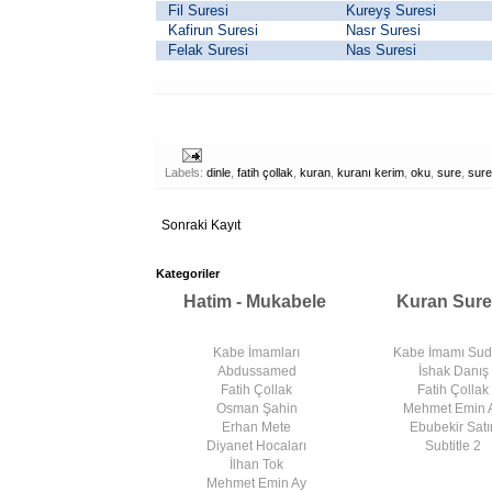
Fil Suresi
Kureyş Suresi
Kafirun Suresi
Nasr Suresi
Felak Suresi
Nas Suresi
Labels:
dinle
,
fatih çollak
,
kuran
,
kuranı kerim
,
oku
,
sure
,
sure
Sonraki Kayıt
Kategoriler
Hatim - Mukabele
Kuran Sure
Kabe İmamları
Kabe İmamı Su
Abdussamed
İshak Danış
Fatih Çollak
Fatih Çollak
Osman Şahin
Mehmet Emin 
Erhan Mete
Ebubekir Satır
Diyanet Hocaları
Subtitle 2
İlhan Tok
Mehmet Emin Ay