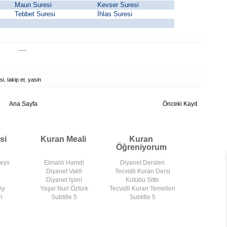
Maun Suresi
Kevser Suresi
Tebbet Suresi
İhlas Suresi
----
si
,
takip et
,
yasin
Ana Sayfa
Önceki Kayıt
si
Kuran Meali
Kuran
Öğreniyorum
deys
Elmalılı Hamdi
Diyanet Dersleri
Diyanet Vakfı
Tecvidli Kuran Dersi
Diyanet İşleri
Kütübü Sitte
Ay
Yaşar Nuri Öztürk
Tecvidli Kuran Temelleri
i
Subtitle 5
Subtitle 5