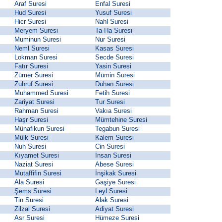
Araf Suresi
Enfal Suresi
Hud Suresi
Yusuf Suresi
Hicr Suresi
Nahl Suresi
Meryem Suresi
Ta-Ha Suresi
Muminun Suresi
Nur Suresi
Neml Suresi
Kasas Suresi
Lokman Suresi
Secde Suresi
Fatır Suresi
Yasin Suresi
Zümer Suresi
Mümin Suresi
Zuhruf Suresi
Duhan Suresi
Muhammed Suresi
Fetih Suresi
Zariyat Suresi
Tur Suresi
Rahman Suresi
Vakıa Suresi
Haşr Suresi
Mümtehine Suresi
Münafikun Suresi
Tegabun Suresi
Mülk Suresi
Kalem Suresi
Nuh Suresi
Cin Suresi
Kıyamet Suresi
İnsan Suresi
Naziat Suresi
Abese Suresi
Mutaffifin Suresi
İnşikak Suresi
Ala Suresi
Gaşiye Suresi
Şems Suresi
Leyl Suresi
Tin Suresi
Alak Suresi
Zilzal Suresi
Adiyat Suresi
Asr Suresi
Hümeze Suresi