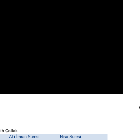
tih Çollak
Al-i İmran Suresi
Nisa Suresi