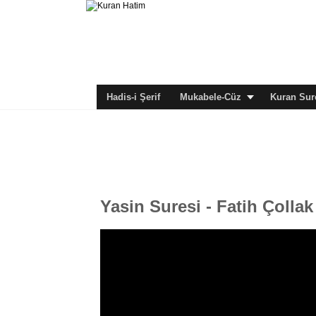
Hadis-i Şerif
Mukabele-Cüz
Kuran Sure
Yasin Suresi - Fatih Çollak