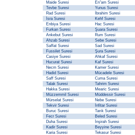
Maide Suresi
En”am Suresi
Tevbe Suresi
Yunus Suresi
Rad Suresi
İbrahim Suresi
İsra Suresi
Kehf Suresi
Enbiya Suresi
Hac Suresi
Furkan Suresi
Şuara Suresi
Ankebut Suresi
Rum Suresi
Ahzab Suresi
Sebe Suresi
Saffat Suresi
Sad Suresi
Fussilet Suresi
Şura Suresi
Casiye Suresi
Ahkaf Suresi
Hucurat Suresi
Kaf Suresi
Necm Suresi
Kamer Suresi
Hadid Suresi
Mücadele Suresi
Saff Suresi
Cuma Suresi
Talak Suresi
Tahrim Suresi
Hakka Suresi
Mearic Suresi
Müzzemmil Suresi
Müddessir Suresi
Mürselat Suresi
Nebe Suresi
Tekvir Suresi
İnfitar Suresi
Buruc Suresi
Tarık Suresi
Fecr Suresi
Beled Suresi
Duha Suresi
İnşirah Suresi
Kadir Suresi
Beyyine Suresi
Karia Suresi
Tekasur Suresi