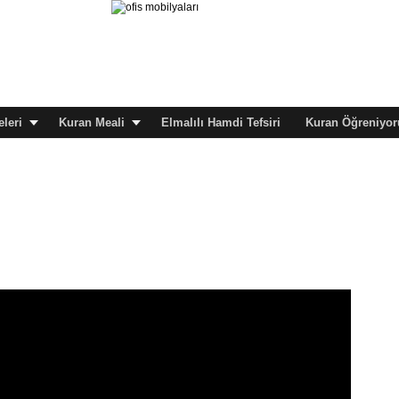
leri
Kuran Meali
Elmalılı Hamdi Tefsiri
Kuran Öğreniyor