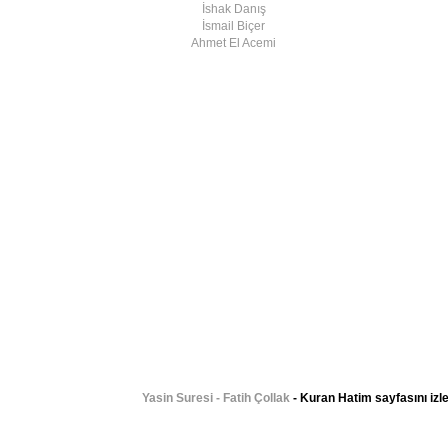
İshak Danış
İsmail Biçer
Ahmet El Acemi
Yasin Suresi - Fatih Çollak
- Kuran Hatim sayfasını izl