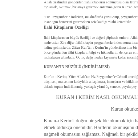
Allah tarafından gönderilen ilahi kitapların sonuncusu olan Kur
toplamak, okumak, bir araya getirmek anlamına gelen Kur’an, terim
“Hz. Peygamber’e indirilen, mushaflarda yazılı olup, peygamberi
insanlığın benzerini getirmekten aciz kaldığı “ilahi kelâm”dır.
İlahi Kitapların Özelliği
İlahi kitapların en büyük özelliği ve değeri şüphesiz onların All
mahsustur. Zira diğer ilâhî kitaplar peygamberlerinden sonra insan
haline gelmişlerdir. Zâten Kur’ân-ı Kerîm’in gönderilmesinin bi
önce gönderilen ilâhî kitapların bilgi ve hikmetlerini de içeren en
muhafazası altındadır. O, hiç değişmeden kıyamete kadar insanlığ
KUR’AN’IN NÜZÛLÜ (İNDİRİLMESİ)
Kur’an-ı Kerim, Yüce Allah’tan Hz.Peygamber’e Cebrail aracılığıy
ulaşması, manasının kolaylıkla anlaşılması, inançların ve hüküm
defada toptan indirilmemiş, yaklaşık yirmi üç senede, peyderpey i
KURAN-I KERİM NASIL OKUNMALI
Kuran okurken
Kuran-ı Kerim'i doğru bir şekilde okumak için ha
etmek oldukça önemlidir. Harflerin okunuşunu de
nağmeli okumasını sağlamaz. Nağmeli bir şekil