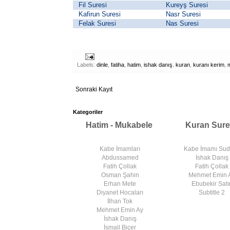
Fil Suresi
Kureyş Suresi
Kafirun Suresi
Nasr Suresi
Felak Suresi
Nas Suresi
Labels:
dinle
,
fatiha
,
hatim
,
ishak danış
,
kuran
,
kuranı kerim
,
Sonraki Kayıt
Kategoriler
Hatim - Mukabele
Kuran Sure
Kabe İmamları
Kabe İmamı Su
Abdussamed
İshak Danış
Fatih Çollak
Fatih Çollak
Osman Şahin
Mehmet Emin 
Erhan Mete
Ebubekir Satır
Diyanet Hocaları
Subtitle 2
İlhan Tok
Mehmet Emin Ay
İshak Danış
İsmail Biçer