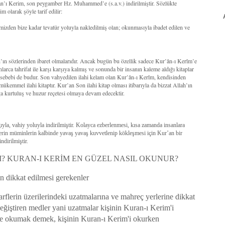
’an’ı Kerim, son peygamber Hz. Muhammed’e (s.a.v.) indirilmiştir. Sözlükte
 olarak şöyle tarif edilir:
mizden bize kadar tevatür yoluyla nakledilmiş olan; okunmasıyla ibadet edilen ve
ah’ın sözlerinden ibaret olmalarıdır. Ancak bugün bu özellik sadece Kur’ân-ı Kerîm’e
larca tahrifat ile karşı karşıya kalmış ve sonunda bir insanın kaleme aldığı kitaplar
r sebebi de budur. Son vahyedilen ilahi kelam olan Kur’ân-ı Kerîm, kendisinden
 mükemmel ilahi kitaptır. Kur’an Son ilahi kitap olması itibarıyla da bizzat Allah’ın
a kurtuluş ve huzur reçetesi olmaya devam edecektir.
la, vahiy yoluyla indirilmiştir. Kolayca ezberlenmesi, kısa zamanda insanlara
lerin müminlerin kalbinde yavaş yavaş kuvvetlenip kökleşmesi için Kur’an bir
ndirilmiştir.
? KURAN-I KERİM EN GÜZEL NASIL OKUNUR?
 dikkat edilmesi gerekenler
rflerin üzerilerindeki uzatmalarına ve mahreç yerlerine dikkat
ğiştiren medler yani uzatmalar kişinin Kuran-ı Kerim'i
de okumak demek, kişinin Kuran-ı Kerim'i okurken