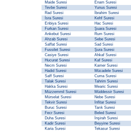
Maide Suresi
Enam Suresi
Tevbe Suresi
Yunus Suresi
Rad Suresi
İbrahim Suresi
İsra Suresi
Kehf Suresi
Enbiya Suresi
Hac Suresi
Furkan Suresi
Şuara Suresi
Ankebut Suresi
Rum Suresi
Ahzab Suresi
Sebe Suresi
Saffat Suresi
Sad Suresi
Fussilet Suresi
Şura Suresi
Casiye Suresi
Ahkaf Suresi
Hucurat Suresi
Kaf Suresi
Necm Suresi
Kamer Suresi
Hadid Suresi
Mücadele Suresi
Saff Suresi
Cuma Suresi
Talak Suresi
Tahrim Suresi
Hakka Suresi
Mearic Suresi
Müzzemmil Suresi
Müddessir Suresi
Mürselat Suresi
Nebe Suresi
Tekvir Suresi
İnfitar Suresi
Buruc Suresi
Tarık Suresi
Fecr Suresi
Beled Suresi
Duha Suresi
İnşirah Suresi
Kadir Suresi
Beyyine Suresi
Karia Suresi
Tekasur Suresi