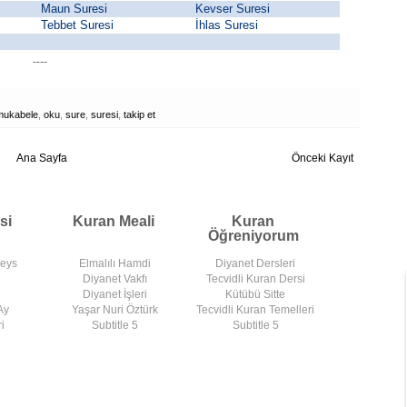
Maun Suresi
Kevser Suresi
Tebbet Suresi
İhlas Suresi
----
mukabele
,
oku
,
sure
,
suresi
,
takip et
Ana Sayfa
Önceki Kayıt
si
Kuran Meali
Kuran
Öğreniyorum
deys
Elmalılı Hamdi
Diyanet Dersleri
Diyanet Vakfı
Tecvidli Kuran Dersi
Diyanet İşleri
Kütübü Sitte
Ay
Yaşar Nuri Öztürk
Tecvidli Kuran Temelleri
i
Subtitle 5
Subtitle 5