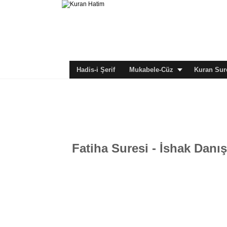
Hadis-i Şerif
Mukabele-Cüz
Kuran Sure
Fatiha Suresi - İshak Danış