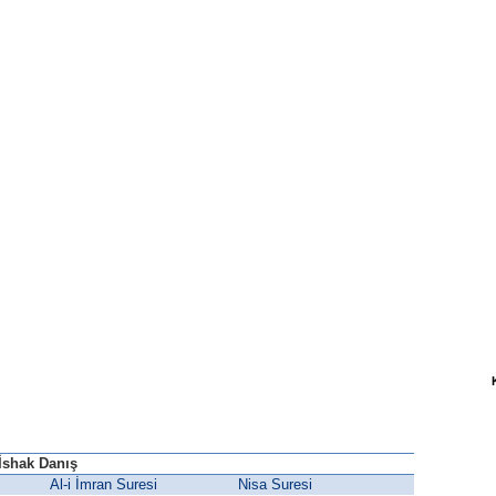
İshak Danış
Al-i İmran Suresi
Nisa Suresi