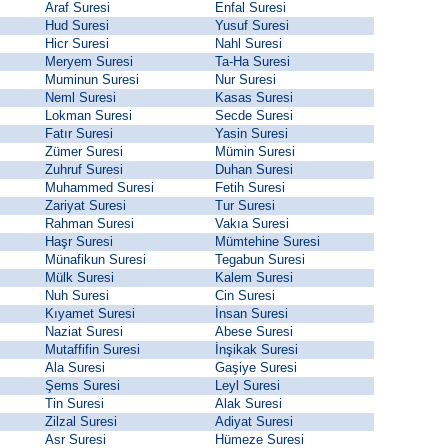
Araf Suresi
Enfal Suresi
Hud Suresi
Yusuf Suresi
Hicr Suresi
Nahl Suresi
Meryem Suresi
Ta-Ha Suresi
Muminun Suresi
Nur Suresi
Neml Suresi
Kasas Suresi
Lokman Suresi
Secde Suresi
Fatır Suresi
Yasin Suresi
Zümer Suresi
Mümin Suresi
Zuhruf Suresi
Duhan Suresi
Muhammed Suresi
Fetih Suresi
Zariyat Suresi
Tur Suresi
Rahman Suresi
Vakıa Suresi
Haşr Suresi
Mümtehine Suresi
Münafikun Suresi
Tegabun Suresi
Mülk Suresi
Kalem Suresi
Nuh Suresi
Cin Suresi
Kıyamet Suresi
İnsan Suresi
Naziat Suresi
Abese Suresi
Mutaffifin Suresi
İnşikak Suresi
Ala Suresi
Gaşiye Suresi
Şems Suresi
Leyl Suresi
Tin Suresi
Alak Suresi
Zilzal Suresi
Adiyat Suresi
Asr Suresi
Hümeze Suresi