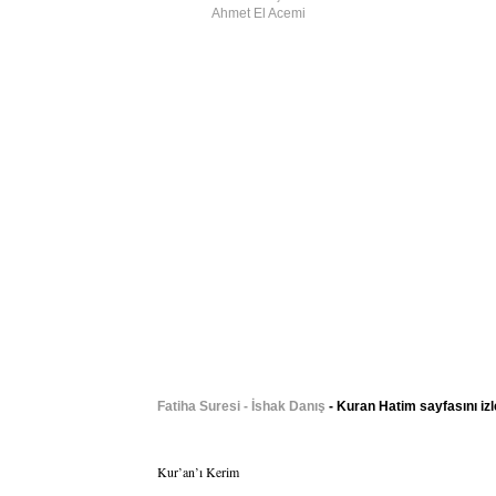
Ahmet El Acemi
Fatiha Suresi - İshak Danış
- Kuran Hatim sayfasını iz
Kur’an’ı Kerim