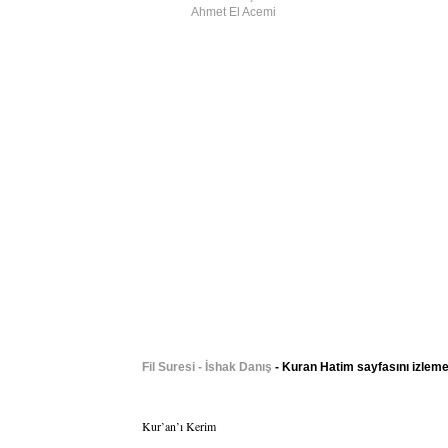
Ahmet El Acemi
Fil Suresi - İshak Danış
- Kuran Hatim sayfasını izleme
Kur’an’ı Kerim