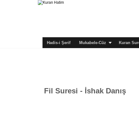
Hadis-i Şerif
Mukabele-Cüz
Kuran Sure
Fil Suresi - İshak Danış