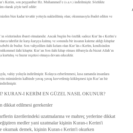
’an’ı Kerim, son peygamber Hz. Muhammed’e (s.a.v.) indirilmiştir. Sözlükte
 olarak şöyle tarif edilir:
mizden bize kadar tevatür yoluyla nakledilmiş olan; okunmasıyla ibadet edilen ve
ah’ın sözlerinden ibaret olmalarıdır. Ancak bugün bu özellik sadece Kur’ân-ı Kerîm’e
larca tahrifat ile karşı karşıya kalmış ve sonunda bir insanın kaleme aldığı kitaplar
r sebebi de budur. Son vahyedilen ilahi kelam olan Kur’ân-ı Kerîm, kendisinden
 mükemmel ilahi kitaptır. Kur’an Son ilahi kitap olması itibarıyla da bizzat Allah’ın
a kurtuluş ve huzur reçetesi olmaya devam edecektir.
la, vahiy yoluyla indirilmiştir. Kolayca ezberlenmesi, kısa zamanda insanlara
lerin müminlerin kalbinde yavaş yavaş kuvvetlenip kökleşmesi için Kur’an bir
ndirilmiştir.
? KURAN-I KERİM EN GÜZEL NASIL OKUNUR?
 dikkat edilmesi gerekenler
rflerin üzerilerindeki uzatmalarına ve mahreç yerlerine dikkat
ğiştiren medler yani uzatmalar kişinin Kuran-ı Kerim'i
de okumak demek, kişinin Kuran-ı Kerim'i okurken