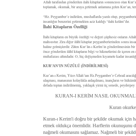
Allah tarafından gönderilen ilahi kitapların sonuncusu olan Kur
toplamak, okumak, bir araya getirmek anlamına gelen Kur’an, terim
“Hz. Peygamber’e indirilen, mushaflarda yazılı olup, peygamberi
insanlığın benzerini getirmekten aciz kaldığı “ilahi kelâm”dır.
İlahi Kitapların Özelliği
İlahi kitapların en büyük özelliği ve değeri şüphesiz onların All
mahsustur. Zira diğer ilâhî kitaplar peygamberlerinden sonra insan
haline gelmişlerdir. Zâten Kur’ân-ı Kerîm’in gönderilmesinin bi
önce gönderilen ilâhî kitapların bilgi ve hikmetlerini de içeren en
muhafazası altındadır. O, hiç değişmeden kıyamete kadar insanlığ
KUR’AN’IN NÜZÛLÜ (İNDİRİLMESİ)
Kur’an-ı Kerim, Yüce Allah’tan Hz.Peygamber’e Cebrail aracılığıy
ulaşması, manasının kolaylıkla anlaşılması, inançların ve hüküm
defada toptan indirilmemiş, yaklaşık yirmi üç senede, peyderpey i
KURAN-I KERİM NASIL OKUNMALI
Kuran okurken
Kuran-ı Kerim'i doğru bir şekilde okumak için ha
etmek oldukça önemlidir. Harflerin okunuşunu de
nağmeli okumasını sağlamaz. Nağmeli bir şekil