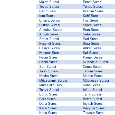
Maide Suresi
Enam Suresi
Tevbe Suresi
Yunus Suresi
Rad Suresi
İbrahim Suresi
İsra Suresi
Kehf Suresi
Enbiya Suresi
Hac Suresi
Furkan Suresi
Şuara Suresi
Ankebut Suresi
Rum Suresi
Ahzab Suresi
Sebe Suresi
Saffat Suresi
Sad Suresi
Fussilet Suresi
Şura Suresi
Casiye Suresi
Ahkaf Suresi
Hucurat Suresi
Kaf Suresi
Necm Suresi
Kamer Suresi
Hadid Suresi
Mücadele Suresi
Saff Suresi
Cuma Suresi
Talak Suresi
Tahrim Suresi
Hakka Suresi
Mearic Suresi
Müzzemmil Suresi
Müddessir Suresi
Mürselat Suresi
Nebe Suresi
Tekvir Suresi
İnfitar Suresi
Buruc Suresi
Tarık Suresi
Fecr Suresi
Beled Suresi
Duha Suresi
İnşirah Suresi
Kadir Suresi
Beyyine Suresi
Karia Suresi
Tekasur Suresi