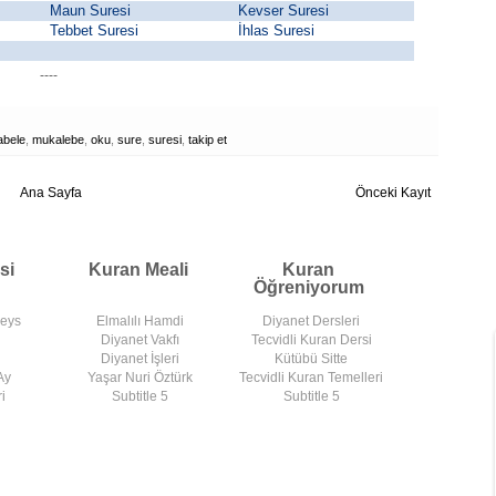
Maun Suresi
Kevser Suresi
Tebbet Suresi
İhlas Suresi
----
bele
,
mukalebe
,
oku
,
sure
,
suresi
,
takip et
Ana Sayfa
Önceki Kayıt
si
Kuran Meali
Kuran
Öğreniyorum
deys
Elmalılı Hamdi
Diyanet Dersleri
Diyanet Vakfı
Tecvidli Kuran Dersi
Diyanet İşleri
Kütübü Sitte
Ay
Yaşar Nuri Öztürk
Tecvidli Kuran Temelleri
i
Subtitle 5
Subtitle 5