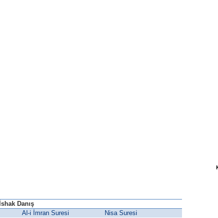
İshak Danış
Al-i İmran Suresi
Nisa Suresi