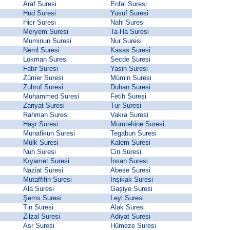
Araf Suresi
Enfal Suresi
Hud Suresi
Yusuf Suresi
Hicr Suresi
Nahl Suresi
Meryem Suresi
Ta-Ha Suresi
Muminun Suresi
Nur Suresi
Neml Suresi
Kasas Suresi
Lokman Suresi
Secde Suresi
Fatır Suresi
Yasin Suresi
Zümer Suresi
Mümin Suresi
Zuhruf Suresi
Duhan Suresi
Muhammed Suresi
Fetih Suresi
Zariyat Suresi
Tur Suresi
Rahman Suresi
Vakıa Suresi
Haşr Suresi
Mümtehine Suresi
Münafikun Suresi
Tegabun Suresi
Mülk Suresi
Kalem Suresi
Nuh Suresi
Cin Suresi
Kıyamet Suresi
İnsan Suresi
Naziat Suresi
Abese Suresi
Mutaffifin Suresi
İnşikak Suresi
Ala Suresi
Gaşiye Suresi
Şems Suresi
Leyl Suresi
Tin Suresi
Alak Suresi
Zilzal Suresi
Adiyat Suresi
Asr Suresi
Hümeze Suresi