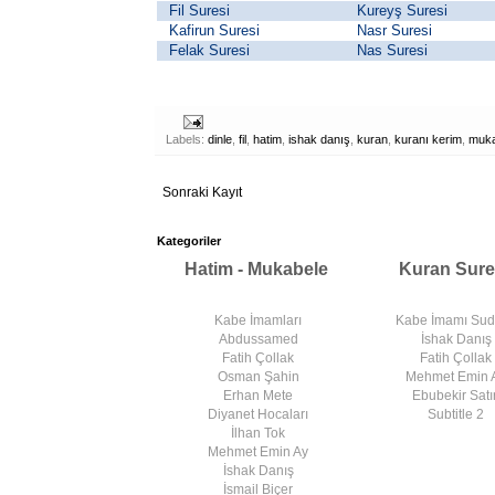
Fil Suresi
Kureyş Suresi
Kafirun Suresi
Nasr Suresi
Felak Suresi
Nas Suresi
Labels:
dinle
,
fil
,
hatim
,
ishak danış
,
kuran
,
kuranı kerim
,
muka
Sonraki Kayıt
Kategoriler
Hatim - Mukabele
Kuran Sure
Kabe İmamları
Kabe İmamı Su
Abdussamed
İshak Danış
Fatih Çollak
Fatih Çollak
Osman Şahin
Mehmet Emin 
Erhan Mete
Ebubekir Satır
Diyanet Hocaları
Subtitle 2
İlhan Tok
Mehmet Emin Ay
İshak Danış
İsmail Biçer