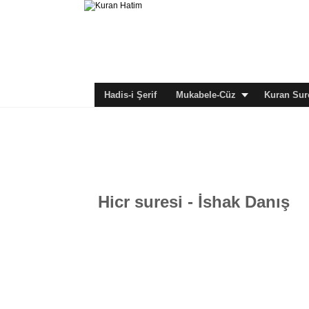
Hadis-i Şerif
Mukabele-Cüz
Kuran Sure
Hicr suresi - İshak Danış