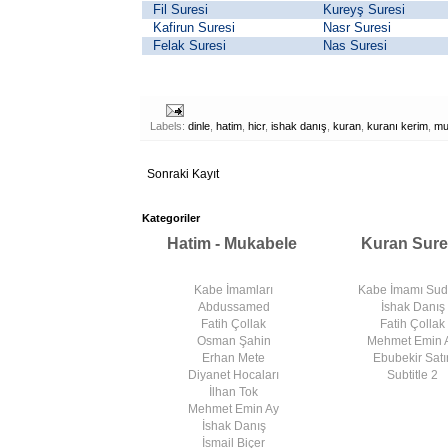
Fil Suresi
Kureyş Suresi
Kafirun Suresi
Nasr Suresi
Felak Suresi
Nas Suresi
Labels:
dinle
,
hatim
,
hicr
,
ishak danış
,
kuran
,
kuranı kerim
,
mu
Sonraki Kayıt
Kategoriler
Hatim - Mukabele
Kuran Sure
Kabe İmamları
Kabe İmamı Su
Abdussamed
İshak Danış
Fatih Çollak
Fatih Çollak
Osman Şahin
Mehmet Emin 
Erhan Mete
Ebubekir Satır
Diyanet Hocaları
Subtitle 2
İlhan Tok
Mehmet Emin Ay
İshak Danış
İsmail Biçer