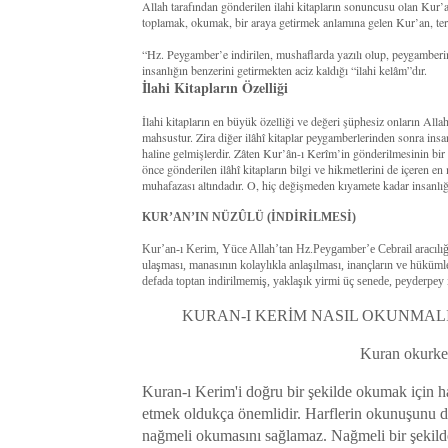
Allah tarafından gönderilen ilahi kitapların sonuncusu olan Kur
toplamak, okumak, bir araya getirmek anlamına gelen Kur’an, terim
“Hz. Peygamber’e indirilen, mushaflarda yazılı olup, peygamberi
insanlığın benzerini getirmekten aciz kaldığı “ilahi kelâm”dır.
İlahi Kitapların Özelliği
İlahi kitapların en büyük özelliği ve değeri şüphesiz onların All
mahsustur. Zira diğer ilâhî kitaplar peygamberlerinden sonra insan
haline gelmişlerdir. Zâten Kur’ân-ı Kerîm’in gönderilmesinin bi
önce gönderilen ilâhî kitapların bilgi ve hikmetlerini de içeren en
muhafazası altındadır. O, hiç değişmeden kıyamete kadar insanlığ
KUR’AN’IN NÜZÛLÜ (İNDİRİLMESİ)
Kur’an-ı Kerim, Yüce Allah’tan Hz.Peygamber’e Cebrail aracılığıy
ulaşması, manasının kolaylıkla anlaşılması, inançların ve hüküm
defada toptan indirilmemiş, yaklaşık yirmi üç senede, peyderpey i
KURAN-I KERİM NASIL OKUNMALI
Kuran okurken
Kuran-ı Kerim'i doğru bir şekilde okumak için ha
etmek oldukça önemlidir. Harflerin okunuşunu de
nağmeli okumasını sağlamaz. Nağmeli bir şekil