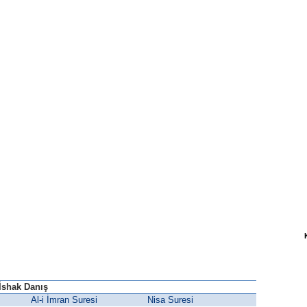
İshak Danış
Al-i İmran Suresi
Nisa Suresi