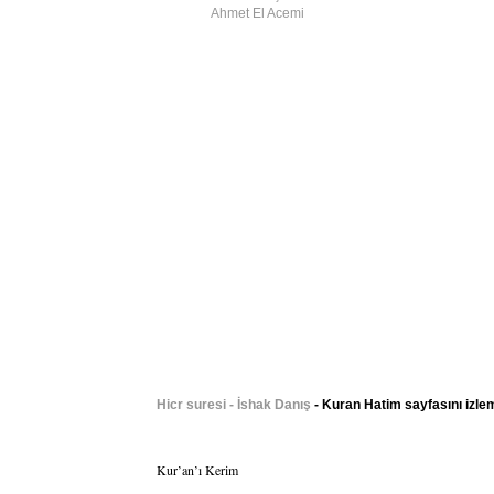
Ahmet El Acemi
Hicr suresi - İshak Danış
- Kuran Hatim sayfasını izle
Kur’an’ı Kerim