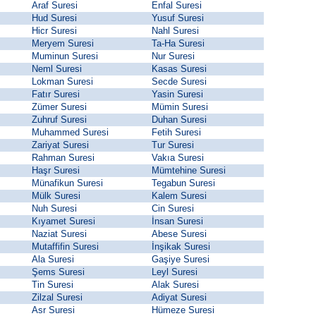
Araf Suresi
Enfal Suresi
Hud Suresi
Yusuf Suresi
Hicr Suresi
Nahl Suresi
Meryem Suresi
Ta-Ha Suresi
Muminun Suresi
Nur Suresi
Neml Suresi
Kasas Suresi
Lokman Suresi
Secde Suresi
Fatır Suresi
Yasin Suresi
Zümer Suresi
Mümin Suresi
Zuhruf Suresi
Duhan Suresi
Muhammed Suresi
Fetih Suresi
Zariyat Suresi
Tur Suresi
Rahman Suresi
Vakıa Suresi
Haşr Suresi
Mümtehine Suresi
Münafikun Suresi
Tegabun Suresi
Mülk Suresi
Kalem Suresi
Nuh Suresi
Cin Suresi
Kıyamet Suresi
İnsan Suresi
Naziat Suresi
Abese Suresi
Mutaffifin Suresi
İnşikak Suresi
Ala Suresi
Gaşiye Suresi
Şems Suresi
Leyl Suresi
Tin Suresi
Alak Suresi
Zilzal Suresi
Adiyat Suresi
Asr Suresi
Hümeze Suresi