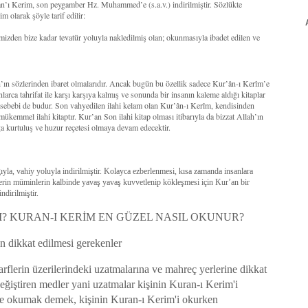
’an’ı Kerim, son peygamber Hz. Muhammed’e (s.a.v.) indirilmiştir. Sözlükte
 olarak şöyle tarif edilir:
mizden bize kadar tevatür yoluyla nakledilmiş olan; okunmasıyla ibadet edilen ve
ah’ın sözlerinden ibaret olmalarıdır. Ancak bugün bu özellik sadece Kur’ân-ı Kerîm’e
larca tahrifat ile karşı karşıya kalmış ve sonunda bir insanın kaleme aldığı kitaplar
r sebebi de budur. Son vahyedilen ilahi kelam olan Kur’ân-ı Kerîm, kendisinden
 mükemmel ilahi kitaptır. Kur’an Son ilahi kitap olması itibarıyla da bizzat Allah’ın
a kurtuluş ve huzur reçetesi olmaya devam edecektir.
la, vahiy yoluyla indirilmiştir. Kolayca ezberlenmesi, kısa zamanda insanlara
lerin müminlerin kalbinde yavaş yavaş kuvvetlenip kökleşmesi için Kur’an bir
ndirilmiştir.
? KURAN-I KERİM EN GÜZEL NASIL OKUNUR?
 dikkat edilmesi gerekenler
rflerin üzerilerindeki uzatmalarına ve mahreç yerlerine dikkat
ğiştiren medler yani uzatmalar kişinin Kuran-ı Kerim'i
de okumak demek, kişinin Kuran-ı Kerim'i okurken