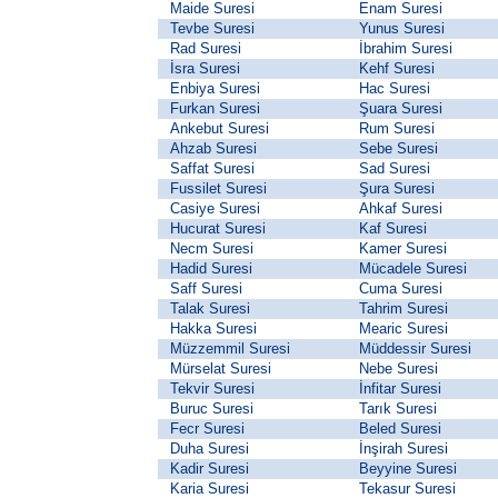
Maide Suresi
Enam Suresi
Tevbe Suresi
Yunus Suresi
Rad Suresi
İbrahim Suresi
İsra Suresi
Kehf Suresi
Enbiya Suresi
Hac Suresi
Furkan Suresi
Şuara Suresi
Ankebut Suresi
Rum Suresi
Ahzab Suresi
Sebe Suresi
Saffat Suresi
Sad Suresi
Fussilet Suresi
Şura Suresi
Casiye Suresi
Ahkaf Suresi
Hucurat Suresi
Kaf Suresi
Necm Suresi
Kamer Suresi
Hadid Suresi
Mücadele Suresi
Saff Suresi
Cuma Suresi
Talak Suresi
Tahrim Suresi
Hakka Suresi
Mearic Suresi
Müzzemmil Suresi
Müddessir Suresi
Mürselat Suresi
Nebe Suresi
Tekvir Suresi
İnfitar Suresi
Buruc Suresi
Tarık Suresi
Fecr Suresi
Beled Suresi
Duha Suresi
İnşirah Suresi
Kadir Suresi
Beyyine Suresi
Karia Suresi
Tekasur Suresi