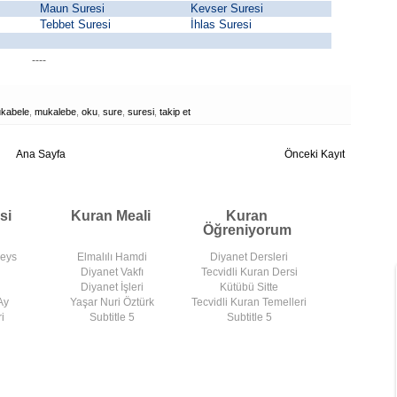
Maun Suresi
Kevser Suresi
Tebbet Suresi
İhlas Suresi
----
kabele
,
mukalebe
,
oku
,
sure
,
suresi
,
takip et
Ana Sayfa
Önceki Kayıt
si
Kuran Meali
Kuran
Öğreniyorum
deys
Elmalılı Hamdi
Diyanet Dersleri
Diyanet Vakfı
Tecvidli Kuran Dersi
Diyanet İşleri
Kütübü Sitte
Ay
Yaşar Nuri Öztürk
Tecvidli Kuran Temelleri
i
Subtitle 5
Subtitle 5