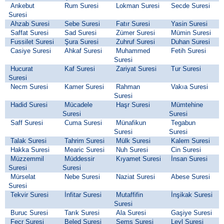
Ankebut
Rum Suresi
Lokman Suresi
Secde Suresi
Suresi
Ahzab Suresi
Sebe Suresi
Fatır Suresi
Yasin Suresi
Saffat Suresi
Sad Suresi
Zümer Suresi
Mümin Suresi
Fussilet Suresi
Şura Suresi
Zuhruf Suresi
Duhan Suresi
Casiye Suresi
Ahkaf Suresi
Muhammed
Fetih Suresi
Suresi
Hucurat
Kaf Suresi
Zariyat Suresi
Tur Suresi
Suresi
Necm Suresi
Kamer Suresi
Rahman
Vakıa Suresi
Suresi
Hadid Suresi
Mücadele
Haşr Suresi
Mümtehine
Suresi
Suresi
Saff Suresi
Cuma Suresi
Münafikun
Tegabun
Suresi
Suresi
Talak Suresi
Tahrim Suresi
Mülk Suresi
Kalem Suresi
Hakka Suresi
Mearic Suresi
Nuh Suresi
Cin Suresi
Müzzemmil
Müddessir
Kıyamet Suresi
İnsan Suresi
Suresi
Suresi
Mürselat
Nebe Suresi
Naziat Suresi
Abese Suresi
Suresi
Tekvir Suresi
İnfitar Suresi
Mutaffifin
İnşikak Suresi
Suresi
Buruc Suresi
Tarık Suresi
Ala Suresi
Gaşiye Suresi
Fecr Suresi
Beled Suresi
Şems Suresi
Leyl Suresi