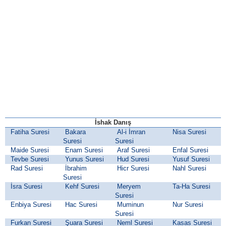
İshak Danış
Fatiha Suresi
Bakara
Al-i İmran
Nisa Suresi
Suresi
Suresi
Maide Suresi
Enam Suresi
Araf Suresi
Enfal Suresi
Tevbe Suresi
Yunus Suresi
Hud Suresi
Yusuf Suresi
Rad Suresi
İbrahim
Hicr Suresi
Nahl Suresi
Suresi
İsra Suresi
Kehf Suresi
Meryem
Ta-Ha Suresi
Suresi
Enbiya Suresi
Hac Suresi
Muminun
Nur Suresi
Suresi
Furkan Suresi
Şuara Suresi
Neml Suresi
Kasas Suresi