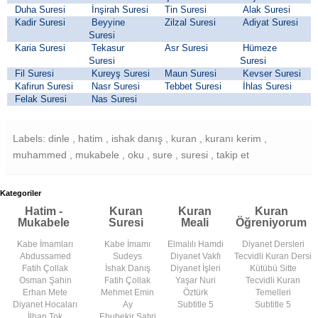
Duha Suresi
İnşirah Suresi
Tin Suresi
Alak Suresi
Kadir Suresi
Beyyine
Zilzal Suresi
Adiyat Suresi
Suresi
Karia Suresi
Tekasur
Asr Suresi
Hümeze
Suresi
Suresi
Fil Suresi
Kureyş Suresi
Maun Suresi
Kevser Suresi
Kafirun Suresi
Nasr Suresi
Tebbet Suresi
İhlas Suresi
Felak Suresi
Nas Suresi
Labels: dinle , hatim , ishak danış , kuran , kuranı kerim ,
muhammed , mukabele , oku , sure , suresi , takip et
Kategoriler
Hatim -
Kuran
Kuran
Kuran
Mukabele
Suresi
Meali
Öğreniyorum
Kabe İmamları
Kabe İmamı
Elmalılı Hamdi
Diyanet Dersleri
Abdussamed
Sudeys
Diyanet Vakfı
Tecvidli Kuran Dersi
Fatih Çollak
İshak Danış
Diyanet İşleri
Kütübü Sitte
Osman Şahin
Fatih Çollak
Yaşar Nuri
Tecvidli Kuran
Erhan Mete
Mehmet Emin
Öztürk
Temelleri
Diyanet Hocaları
Ay
Subtitle 5
Subtitle 5
İlhan Tok
Ebubekir Satıri