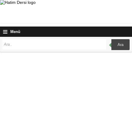
≡
Menü
Ara