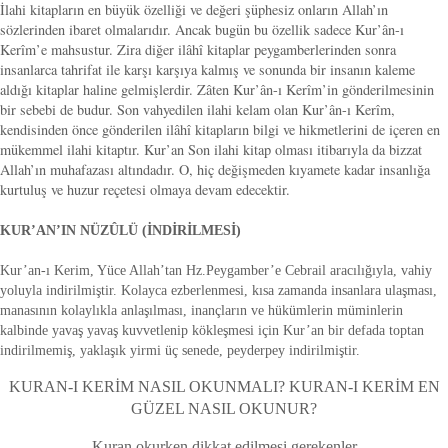
İlahi kitapların en büyük özelliği ve değeri şüphesiz onların Allah’ın
sözlerinden ibaret olmalarıdır. Ancak bugün bu özellik sadece Kur’ân-ı
Kerîm’e mahsustur. Zira diğer ilâhî kitaplar peygamberlerinden sonra
insanlarca tahrifat ile karşı karşıya kalmış ve sonunda bir insanın kaleme
aldığı kitaplar haline gelmişlerdir. Zâten Kur’ân-ı Kerîm’in gönderilmesinin
bir sebebi de budur. Son vahyedilen ilahi kelam olan Kur’ân-ı Kerîm,
kendisinden önce gönderilen ilâhî kitapların bilgi ve hikmetlerini de içeren en
mükemmel ilahi kitaptır. Kur’an Son ilahi kitap olması itibarıyla da bizzat
Allah’ın muhafazası altındadır. O, hiç değişmeden kıyamete kadar insanlığa
kurtuluş ve huzur reçetesi olmaya devam edecektir.
KUR’AN’IN NÜZÛLÜ (İNDİRİLMESİ)
Kur’an-ı Kerim, Yüce Allah’tan Hz.Peygamber’e Cebrail aracılığıyla, vahiy
yoluyla indirilmiştir. Kolayca ezberlenmesi, kısa zamanda insanlara ulaşması,
manasının kolaylıkla anlaşılması, inançların ve hükümlerin müminlerin
kalbinde yavaş yavaş kuvvetlenip kökleşmesi için Kur’an bir defada toptan
indirilmemiş, yaklaşık yirmi üç senede, peyderpey indirilmiştir.
KURAN-I KERİM NASIL OKUNMALI? KURAN-I KERİM EN
GÜZEL NASIL OKUNUR?
Kuran okurken dikkat edilmesi gerekenler