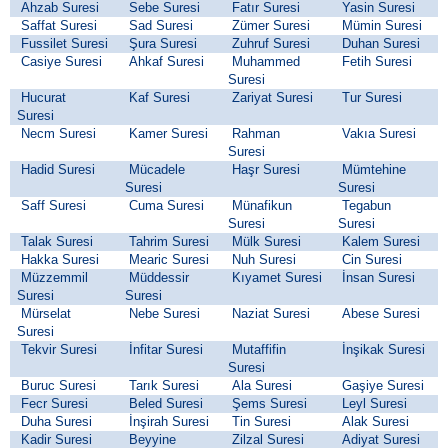
Ahzab Suresi
Sebe Suresi
Fatır Suresi
Yasin Suresi
Saffat Suresi
Sad Suresi
Zümer Suresi
Mümin Suresi
Fussilet Suresi
Şura Suresi
Zuhruf Suresi
Duhan Suresi
Casiye Suresi
Ahkaf Suresi
Muhammed
Fetih Suresi
Suresi
Hucurat
Kaf Suresi
Zariyat Suresi
Tur Suresi
Suresi
Necm Suresi
Kamer Suresi
Rahman
Vakıa Suresi
Suresi
Hadid Suresi
Mücadele
Haşr Suresi
Mümtehine
Suresi
Suresi
Saff Suresi
Cuma Suresi
Münafikun
Tegabun
Suresi
Suresi
Talak Suresi
Tahrim Suresi
Mülk Suresi
Kalem Suresi
Hakka Suresi
Mearic Suresi
Nuh Suresi
Cin Suresi
Müzzemmil
Müddessir
Kıyamet Suresi
İnsan Suresi
Suresi
Suresi
Mürselat
Nebe Suresi
Naziat Suresi
Abese Suresi
Suresi
Tekvir Suresi
İnfitar Suresi
Mutaffifin
İnşikak Suresi
Suresi
Buruc Suresi
Tarık Suresi
Ala Suresi
Gaşiye Suresi
Fecr Suresi
Beled Suresi
Şems Suresi
Leyl Suresi
Duha Suresi
İnşirah Suresi
Tin Suresi
Alak Suresi
Kadir Suresi
Beyyine
Zilzal Suresi
Adiyat Suresi