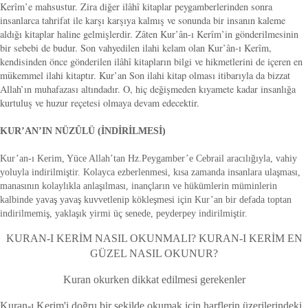
Kerîm’e mahsustur. Zira diğer ilâhî kitaplar peygamberlerinden sonra
insanlarca tahrifat ile karşı karşıya kalmış ve sonunda bir insanın kaleme
aldığı kitaplar haline gelmişlerdir. Zâten Kur’ân-ı Kerîm’in gönderilmesinin
bir sebebi de budur. Son vahyedilen ilahi kelam olan Kur’ân-ı Kerîm,
kendisinden önce gönderilen ilâhî kitapların bilgi ve hikmetlerini de içeren en
mükemmel ilahi kitaptır. Kur’an Son ilahi kitap olması itibarıyla da bizzat
Allah’ın muhafazası altındadır. O, hiç değişmeden kıyamete kadar insanlığa
kurtuluş ve huzur reçetesi olmaya devam edecektir.
KUR’AN’IN NÜZÛLÜ (İNDİRİLMESİ)
Kur’an-ı Kerim, Yüce Allah’tan Hz.Peygamber’e Cebrail aracılığıyla, vahiy
yoluyla indirilmiştir. Kolayca ezberlenmesi, kısa zamanda insanlara ulaşması,
manasının kolaylıkla anlaşılması, inançların ve hükümlerin müminlerin
kalbinde yavaş yavaş kuvvetlenip kökleşmesi için Kur’an bir defada toptan
indirilmemiş, yaklaşık yirmi üç senede, peyderpey indirilmiştir.
KURAN-I KERİM NASIL OKUNMALI? KURAN-I KERİM EN
GÜZEL NASIL OKUNUR?
Kuran okurken dikkat edilmesi gerekenler
Kuran-ı Kerim'i doğru bir şekilde okumak için harflerin üzerilerindeki