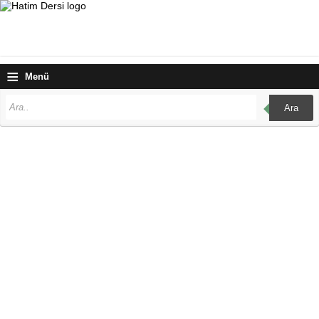
≡
Menü
Ara