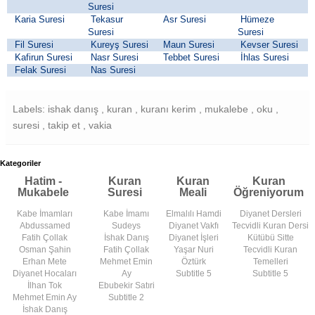
Suresi
Karia Suresi
Tekasur
Asr Suresi
Hümeze
Suresi
Suresi
Fil Suresi
Kureyş Suresi
Maun Suresi
Kevser Suresi
Kafirun Suresi
Nasr Suresi
Tebbet Suresi
İhlas Suresi
Felak Suresi
Nas Suresi
Labels: ishak danış , kuran , kuranı kerim , mukalebe , oku ,
suresi , takip et , vakia
Kategoriler
Hatim -
Kuran
Kuran
Kuran
Mukabele
Suresi
Meali
Öğreniyorum
Kabe İmamları
Kabe İmamı
Elmalılı Hamdi
Diyanet Dersleri
Abdussamed
Sudeys
Diyanet Vakfı
Tecvidli Kuran Dersi
Fatih Çollak
İshak Danış
Diyanet İşleri
Kütübü Sitte
Osman Şahin
Fatih Çollak
Yaşar Nuri
Tecvidli Kuran
Erhan Mete
Mehmet Emin
Öztürk
Temelleri
Diyanet Hocaları
Ay
Subtitle 5
Subtitle 5
İlhan Tok
Ebubekir Satıri
Mehmet Emin Ay
Subtitle 2
İshak Danış