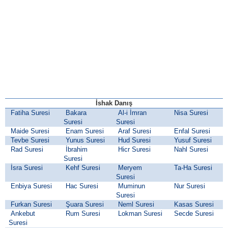
İshak Danış
Fatiha Suresi
Bakara
Al-i İmran
Nisa Suresi
Suresi
Suresi
Maide Suresi
Enam Suresi
Araf Suresi
Enfal Suresi
Tevbe Suresi
Yunus Suresi
Hud Suresi
Yusuf Suresi
Rad Suresi
İbrahim
Hicr Suresi
Nahl Suresi
Suresi
İsra Suresi
Kehf Suresi
Meryem
Ta-Ha Suresi
Suresi
Enbiya Suresi
Hac Suresi
Muminun
Nur Suresi
Suresi
Furkan Suresi
Şuara Suresi
Neml Suresi
Kasas Suresi
Ankebut
Rum Suresi
Lokman Suresi
Secde Suresi
Suresi