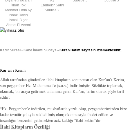
Diyanet Hocaları
Ay
Subtitle 5
Subtitle 5
İlhan Tok
Ebubekir Satıri
Mehmet Emin Ay
Subtitle 2
İshak Danış
İsmail Biçer
Ahmet El Acemi
Kadir Suresi - Kabe İmamı Sudeys
- Kuran Hatim sayfasını izlemektesiniz.
Kur’an’ı Kerim
Allah tarafından gönderilen ilahi kitapların sonuncusu olan Kur’an’ı Kerim,
son peygamber Hz. Muhammed’e (s.a.v.) indirilmiştir. Sözlükte toplamak,
okumak, bir araya getirmek anlamına gelen Kur’an, terim olarak şöyle tarif
edilir:
“Hz. Peygamber’e indirilen, mushaflarda yazılı olup, peygamberimizden bize
kadar tevatür yoluyla nakledilmiş olan; okunmasıyla ibadet edilen ve
insanlığın benzerini getirmekten aciz kaldığı “ilahi kelâm”dır.
İlahi Kitapların Özelliği