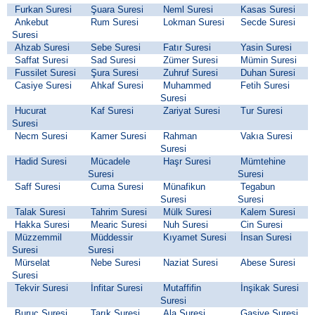
Furkan Suresi
Şuara Suresi
Neml Suresi
Kasas Suresi
Ankebut
Rum Suresi
Lokman Suresi
Secde Suresi
Suresi
Ahzab Suresi
Sebe Suresi
Fatır Suresi
Yasin Suresi
Saffat Suresi
Sad Suresi
Zümer Suresi
Mümin Suresi
Fussilet Suresi
Şura Suresi
Zuhruf Suresi
Duhan Suresi
Casiye Suresi
Ahkaf Suresi
Muhammed
Fetih Suresi
Suresi
Hucurat
Kaf Suresi
Zariyat Suresi
Tur Suresi
Suresi
Necm Suresi
Kamer Suresi
Rahman
Vakıa Suresi
Suresi
Hadid Suresi
Mücadele
Haşr Suresi
Mümtehine
Suresi
Suresi
Saff Suresi
Cuma Suresi
Münafikun
Tegabun
Suresi
Suresi
Talak Suresi
Tahrim Suresi
Mülk Suresi
Kalem Suresi
Hakka Suresi
Mearic Suresi
Nuh Suresi
Cin Suresi
Müzzemmil
Müddessir
Kıyamet Suresi
İnsan Suresi
Suresi
Suresi
Mürselat
Nebe Suresi
Naziat Suresi
Abese Suresi
Suresi
Tekvir Suresi
İnfitar Suresi
Mutaffifin
İnşikak Suresi
Suresi
Buruc Suresi
Tarık Suresi
Ala Suresi
Gaşiye Suresi