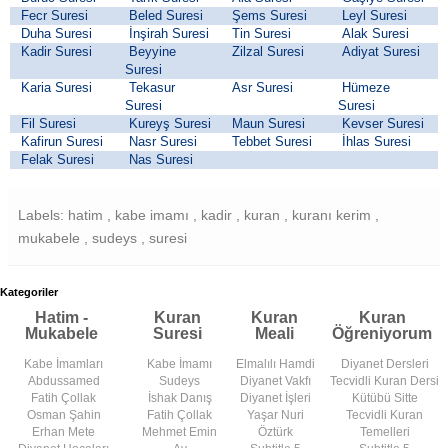
Fecr Suresi
Beled Suresi
Şems Suresi
Leyl Suresi
Duha Suresi
İnşirah Suresi
Tin Suresi
Alak Suresi
Kadir Suresi
Beyyine
Zilzal Suresi
Adiyat Suresi
Suresi
Karia Suresi
Tekasur
Asr Suresi
Hümeze
Suresi
Suresi
Fil Suresi
Kureyş Suresi
Maun Suresi
Kevser Suresi
Kafirun Suresi
Nasr Suresi
Tebbet Suresi
İhlas Suresi
Felak Suresi
Nas Suresi
Labels: hatim , kabe imamı , kadir , kuran , kuranı kerim ,
mukabele , sudeys , suresi
Kategoriler
Hatim -
Kuran
Kuran
Kuran
Mukabele
Suresi
Meali
Öğreniyorum
Kabe İmamları
Kabe İmamı
Elmalılı Hamdi
Diyanet Dersleri
Abdussamed
Sudeys
Diyanet Vakfı
Tecvidli Kuran Dersi
Fatih Çollak
İshak Danış
Diyanet İşleri
Kütübü Sitte
Osman Şahin
Fatih Çollak
Yaşar Nuri
Tecvidli Kuran
Erhan Mete
Mehmet Emin
Öztürk
Temelleri