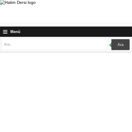
≡
Menü
Ara