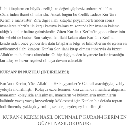
İlahi kitapların en büyük özelliği ve değeri şüphesiz onların Allah’ın
sözlerinden ibaret olmalarıdır. Ancak bugün bu özellik sadece Kur’ân-ı
Kerîm’e mahsustur. Zira diğer ilâhî kitaplar peygamberlerinden sonra
insanlarca tahrifat ile karşı karşıya kalmış ve sonunda bir insanın kaleme
aldığı kitaplar haline gelmişlerdir. Zâten Kur’ân-ı Kerîm’in gönderilmesinin
bir sebebi de budur. Son vahyedilen ilahi kelam olan Kur’ân-ı Kerîm,
kendisinden önce gönderilen ilâhî kitapların bilgi ve hikmetlerini de içeren en
mükemmel ilahi kitaptır. Kur’an Son ilahi kitap olması itibarıyla da bizzat
Allah’ın muhafazası altındadır. O, hiç değişmeden kıyamete kadar insanlığa
kurtuluş ve huzur reçetesi olmaya devam edecektir.
KUR’AN’IN NÜZÛLÜ (İNDİRİLMESİ)
Kur’an-ı Kerim, Yüce Allah’tan Hz.Peygamber’e Cebrail aracılığıyla, vahiy
yoluyla indirilmiştir. Kolayca ezberlenmesi, kısa zamanda insanlara ulaşması,
manasının kolaylıkla anlaşılması, inançların ve hükümlerin müminlerin
kalbinde yavaş yavaş kuvvetlenip kökleşmesi için Kur’an bir defada toptan
indirilmemiş, yaklaşık yirmi üç senede, peyderpey indirilmiştir.
KURAN-I KERİM NASIL OKUNMALI? KURAN-I KERİM EN
GÜZEL NASIL OKUNUR?