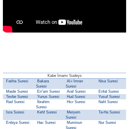
Kabe İmamı Sudeys
Fatiha Suresi
Bakara
Al-i İmran
Nisa Suresi
Suresi
Suresi
Maide Suresi
En”am Suresi
Araf Suresi
Enfal Suresi
Tevbe Suresi
Yunus Suresi
Hud Suresi
Yusuf Suresi
Rad Suresi
İbrahim
Hicr Suresi
Nahl Suresi
Suresi
İsra Suresi
Kehf Suresi
Meryem
Ta-Ha Suresi
Suresi
Enbiya Suresi
Hac Suresi
Muminun
Nur Suresi
Suresi