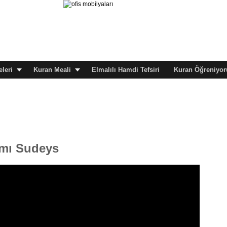
leri
Kuran Meali
Elmalılı Hamdi Tefsiri
Kuran Öğreniyor
amı Sudeys