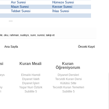
Asr Suresi
Hümeze Suresi
Maun Suresi
Kevser Suresi
Tebbet Suresi
İhlas Suresi
----
le
,
oku
,
rahman
,
sudeys
,
sure
,
suresi
,
takip et
Ana Sayfa
Önceki Kayıt
si
Kuran Meali
Kuran
Öğreniyorum
deys
Elmalılı Hamdi
Diyanet Dersleri
Diyanet Vakfı
Tecvidli Kuran Dersi
Diyanet İşleri
Kütübü Sitte
Ay
Yaşar Nuri Öztürk
Tecvidli Kuran Temelleri
i
Subtitle 5
Subtitle 5