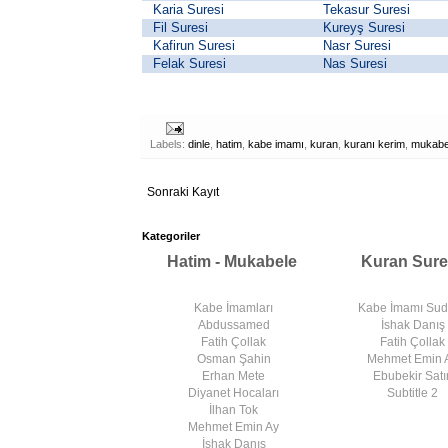
Karia Suresi
Tekasur Suresi
Fil Suresi
Kureyş Suresi
Kafirun Suresi
Nasr Suresi
Felak Suresi
Nas Suresi
Labels:
dinle
,
hatim
,
kabe imamı
,
kuran
,
kuranı kerim
,
mukabe
Sonraki Kayıt
Kategoriler
Hatim - Mukabele
Kuran Sure
Kabe İmamları
Kabe İmamı Su
Abdussamed
İshak Danış
Fatih Çollak
Fatih Çollak
Osman Şahin
Mehmet Emin 
Erhan Mete
Ebubekir Satır
Diyanet Hocaları
Subtitle 2
İlhan Tok
Mehmet Emin Ay
İshak Danış