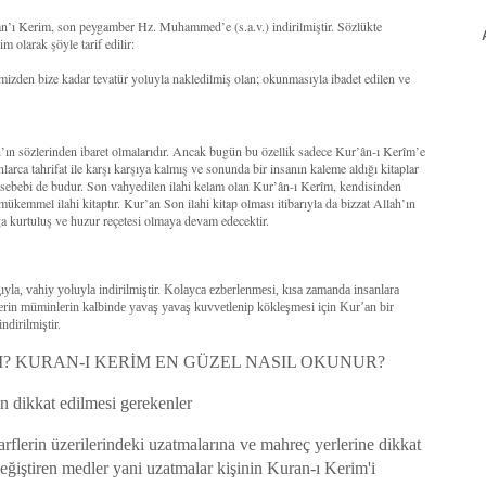
’an’ı Kerim, son peygamber Hz. Muhammed’e (s.a.v.) indirilmiştir. Sözlükte
 olarak şöyle tarif edilir:
mizden bize kadar tevatür yoluyla nakledilmiş olan; okunmasıyla ibadet edilen ve
ah’ın sözlerinden ibaret olmalarıdır. Ancak bugün bu özellik sadece Kur’ân-ı Kerîm’e
larca tahrifat ile karşı karşıya kalmış ve sonunda bir insanın kaleme aldığı kitaplar
r sebebi de budur. Son vahyedilen ilahi kelam olan Kur’ân-ı Kerîm, kendisinden
 mükemmel ilahi kitaptır. Kur’an Son ilahi kitap olması itibarıyla da bizzat Allah’ın
a kurtuluş ve huzur reçetesi olmaya devam edecektir.
la, vahiy yoluyla indirilmiştir. Kolayca ezberlenmesi, kısa zamanda insanlara
lerin müminlerin kalbinde yavaş yavaş kuvvetlenip kökleşmesi için Kur’an bir
ndirilmiştir.
? KURAN-I KERİM EN GÜZEL NASIL OKUNUR?
 dikkat edilmesi gerekenler
rflerin üzerilerindeki uzatmalarına ve mahreç yerlerine dikkat
ğiştiren medler yani uzatmalar kişinin Kuran-ı Kerim'i