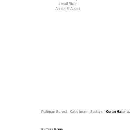
İsmail Biçer
Ahmet El Acemi
Rahman Suresi - Kabe İmamı Sudeys
- Kuran Hatim sa
Kur’an’ı Kerim