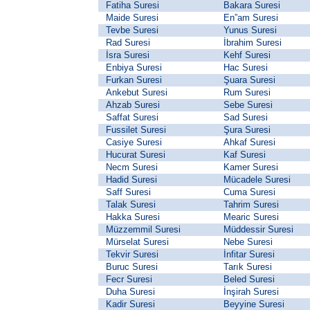
Fatiha Suresi
Bakara Suresi
Maide Suresi
En”am Suresi
Tevbe Suresi
Yunus Suresi
Rad Suresi
İbrahim Suresi
İsra Suresi
Kehf Suresi
Enbiya Suresi
Hac Suresi
Furkan Suresi
Şuara Suresi
Ankebut Suresi
Rum Suresi
Ahzab Suresi
Sebe Suresi
Saffat Suresi
Sad Suresi
Fussilet Suresi
Şura Suresi
Casiye Suresi
Ahkaf Suresi
Hucurat Suresi
Kaf Suresi
Necm Suresi
Kamer Suresi
Hadid Suresi
Mücadele Suresi
Saff Suresi
Cuma Suresi
Talak Suresi
Tahrim Suresi
Hakka Suresi
Mearic Suresi
Müzzemmil Suresi
Müddessir Suresi
Mürselat Suresi
Nebe Suresi
Tekvir Suresi
İnfitar Suresi
Buruc Suresi
Tarık Suresi
Fecr Suresi
Beled Suresi
Duha Suresi
İnşirah Suresi
Kadir Suresi
Beyyine Suresi