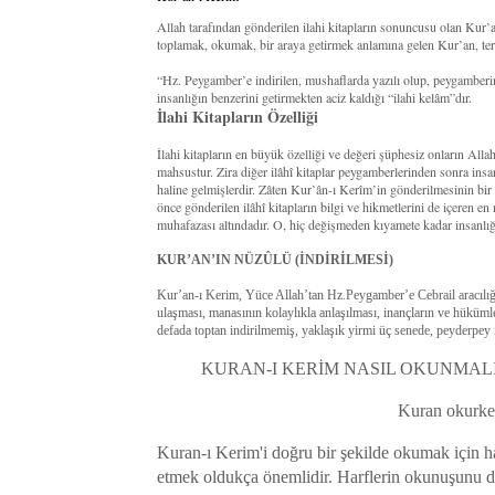
Allah tarafından gönderilen ilahi kitapların sonuncusu olan Kur
toplamak, okumak, bir araya getirmek anlamına gelen Kur’an, terim
“Hz. Peygamber’e indirilen, mushaflarda yazılı olup, peygamberi
insanlığın benzerini getirmekten aciz kaldığı “ilahi kelâm”dır.
İlahi Kitapların Özelliği
İlahi kitapların en büyük özelliği ve değeri şüphesiz onların All
mahsustur. Zira diğer ilâhî kitaplar peygamberlerinden sonra insan
haline gelmişlerdir. Zâten Kur’ân-ı Kerîm’in gönderilmesinin bi
önce gönderilen ilâhî kitapların bilgi ve hikmetlerini de içeren en
muhafazası altındadır. O, hiç değişmeden kıyamete kadar insanlığ
KUR’AN’IN NÜZÛLÜ (İNDİRİLMESİ)
Kur’an-ı Kerim, Yüce Allah’tan Hz.Peygamber’e Cebrail aracılığıy
ulaşması, manasının kolaylıkla anlaşılması, inançların ve hüküm
defada toptan indirilmemiş, yaklaşık yirmi üç senede, peyderpey i
KURAN-I KERİM NASIL OKUNMALI
Kuran okurken
Kuran-ı Kerim'i doğru bir şekilde okumak için ha
etmek oldukça önemlidir. Harflerin okunuşunu de