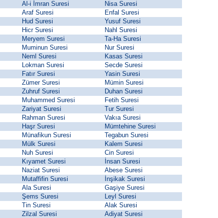
Al-i İmran Suresi
Nisa Suresi
Araf Suresi
Enfal Suresi
Hud Suresi
Yusuf Suresi
Hicr Suresi
Nahl Suresi
Meryem Suresi
Ta-Ha Suresi
Muminun Suresi
Nur Suresi
Neml Suresi
Kasas Suresi
Lokman Suresi
Secde Suresi
Fatır Suresi
Yasin Suresi
Zümer Suresi
Mümin Suresi
Zuhruf Suresi
Duhan Suresi
Muhammed Suresi
Fetih Suresi
Zariyat Suresi
Tur Suresi
Rahman Suresi
Vakıa Suresi
Haşr Suresi
Mümtehine Suresi
Münafikun Suresi
Tegabun Suresi
Mülk Suresi
Kalem Suresi
Nuh Suresi
Cin Suresi
Kıyamet Suresi
İnsan Suresi
Naziat Suresi
Abese Suresi
Mutaffifin Suresi
İnşikak Suresi
Ala Suresi
Gaşiye Suresi
Şems Suresi
Leyl Suresi
Tin Suresi
Alak Suresi
Zilzal Suresi
Adiyat Suresi