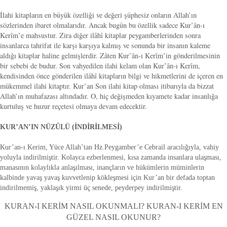
İlahi kitapların en büyük özelliği ve değeri şüphesiz onların Allah’ın
sözlerinden ibaret olmalarıdır. Ancak bugün bu özellik sadece Kur’ân-ı
Kerîm’e mahsustur. Zira diğer ilâhî kitaplar peygamberlerinden sonra
insanlarca tahrifat ile karşı karşıya kalmış ve sonunda bir insanın kaleme
aldığı kitaplar haline gelmişlerdir. Zâten Kur’ân-ı Kerîm’in gönderilmesinin
bir sebebi de budur. Son vahyedilen ilahi kelam olan Kur’ân-ı Kerîm,
kendisinden önce gönderilen ilâhî kitapların bilgi ve hikmetlerini de içeren en
mükemmel ilahi kitaptır. Kur’an Son ilahi kitap olması itibarıyla da bizzat
Allah’ın muhafazası altındadır. O, hiç değişmeden kıyamete kadar insanlığa
kurtuluş ve huzur reçetesi olmaya devam edecektir.
KUR’AN’IN NÜZÛLÜ (İNDİRİLMESİ)
Kur’an-ı Kerim, Yüce Allah’tan Hz.Peygamber’e Cebrail aracılığıyla, vahiy
yoluyla indirilmiştir. Kolayca ezberlenmesi, kısa zamanda insanlara ulaşması,
manasının kolaylıkla anlaşılması, inançların ve hükümlerin müminlerin
kalbinde yavaş yavaş kuvvetlenip kökleşmesi için Kur’an bir defada toptan
indirilmemiş, yaklaşık yirmi üç senede, peyderpey indirilmiştir.
KURAN-I KERİM NASIL OKUNMALI? KURAN-I KERİM EN
GÜZEL NASIL OKUNUR?