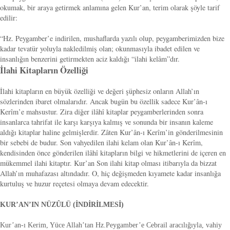
okumak, bir araya getirmek anlamına gelen Kur’an, terim olarak şöyle tarif
edilir:
“Hz. Peygamber’e indirilen, mushaflarda yazılı olup, peygamberimizden bize
kadar tevatür yoluyla nakledilmiş olan; okunmasıyla ibadet edilen ve
insanlığın benzerini getirmekten aciz kaldığı “ilahi kelâm”dır.
İlahi Kitapların Özelliği
İlahi kitapların en büyük özelliği ve değeri şüphesiz onların Allah’ın
sözlerinden ibaret olmalarıdır. Ancak bugün bu özellik sadece Kur’ân-ı
Kerîm’e mahsustur. Zira diğer ilâhî kitaplar peygamberlerinden sonra
insanlarca tahrifat ile karşı karşıya kalmış ve sonunda bir insanın kaleme
aldığı kitaplar haline gelmişlerdir. Zâten Kur’ân-ı Kerîm’in gönderilmesinin
bir sebebi de budur. Son vahyedilen ilahi kelam olan Kur’ân-ı Kerîm,
kendisinden önce gönderilen ilâhî kitapların bilgi ve hikmetlerini de içeren en
mükemmel ilahi kitaptır. Kur’an Son ilahi kitap olması itibarıyla da bizzat
Allah’ın muhafazası altındadır. O, hiç değişmeden kıyamete kadar insanlığa
kurtuluş ve huzur reçetesi olmaya devam edecektir.
KUR’AN’IN NÜZÛLÜ (İNDİRİLMESİ)
Kur’an-ı Kerim, Yüce Allah’tan Hz.Peygamber’e Cebrail aracılığıyla, vahiy