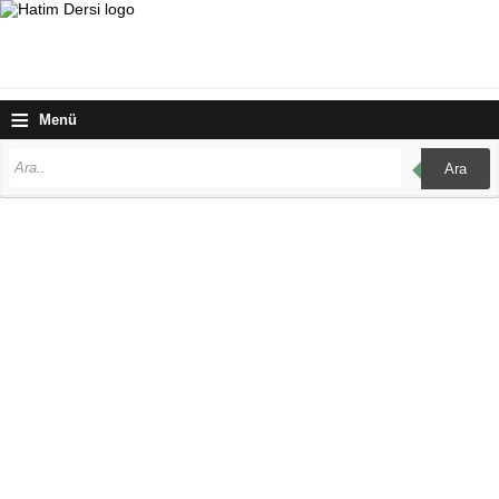
≡
Menü
Ara