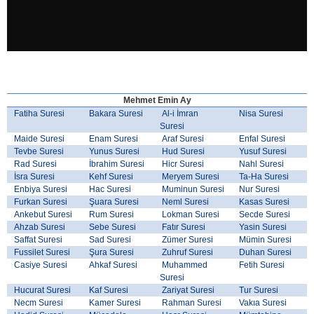
Mehmet Emin Ay
Fatiha Suresi
Bakara Suresi
Al-i İmran
Nisa Suresi
Suresi
Maide Suresi
Enam Suresi
Araf Suresi
Enfal Suresi
Tevbe Suresi
Yunus Suresi
Hud Suresi
Yusuf Suresi
Rad Suresi
İbrahim Suresi
Hicr Suresi
Nahl Suresi
İsra Suresi
Kehf Suresi
Meryem Suresi
Ta-Ha Suresi
Enbiya Suresi
Hac Suresi
Muminun Suresi
Nur Suresi
Furkan Suresi
Şuara Suresi
Neml Suresi
Kasas Suresi
Ankebut Suresi
Rum Suresi
Lokman Suresi
Secde Suresi
Ahzab Suresi
Sebe Suresi
Fatır Suresi
Yasin Suresi
Saffat Suresi
Sad Suresi
Zümer Suresi
Mümin Suresi
Fussilet Suresi
Şura Suresi
Zuhruf Suresi
Duhan Suresi
Casiye Suresi
Ahkaf Suresi
Muhammed
Fetih Suresi
Suresi
Hucurat Suresi
Kaf Suresi
Zariyat Suresi
Tur Suresi
Necm Suresi
Kamer Suresi
Rahman Suresi
Vakıa Suresi