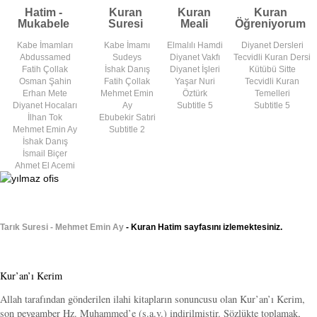
Hatim -
Kuran
Kuran
Kuran
Mukabele
Suresi
Meali
Öğreniyorum
Kabe İmamları
Kabe İmamı
Elmalılı Hamdi
Diyanet Dersleri
Abdussamed
Sudeys
Diyanet Vakfı
Tecvidli Kuran Dersi
Fatih Çollak
İshak Danış
Diyanet İşleri
Kütübü Sitte
Osman Şahin
Fatih Çollak
Yaşar Nuri
Tecvidli Kuran
Erhan Mete
Mehmet Emin
Öztürk
Temelleri
Diyanet Hocaları
Ay
Subtitle 5
Subtitle 5
İlhan Tok
Ebubekir Satıri
Mehmet Emin Ay
Subtitle 2
İshak Danış
İsmail Biçer
Ahmet El Acemi
Tarık Suresi - Mehmet Emin Ay
- Kuran Hatim sayfasını izlemektesiniz.
Kur’an’ı Kerim
Allah tarafından gönderilen ilahi kitapların sonuncusu olan Kur’an’ı Kerim,
son peygamber Hz. Muhammed’e (s.a.v.) indirilmiştir. Sözlükte toplamak,