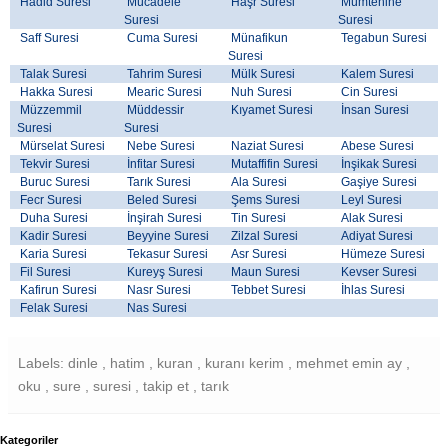
Hadid Suresi
Mücadele
Haşr Suresi
Mümtehine
Suresi
Suresi
Saff Suresi
Cuma Suresi
Münafikun
Tegabun Suresi
Suresi
Talak Suresi
Tahrim Suresi
Mülk Suresi
Kalem Suresi
Hakka Suresi
Mearic Suresi
Nuh Suresi
Cin Suresi
Müzzemmil
Müddessir
Kıyamet Suresi
İnsan Suresi
Suresi
Suresi
Mürselat Suresi
Nebe Suresi
Naziat Suresi
Abese Suresi
Tekvir Suresi
İnfitar Suresi
Mutaffifin Suresi
İnşikak Suresi
Buruc Suresi
Tarık Suresi
Ala Suresi
Gaşiye Suresi
Fecr Suresi
Beled Suresi
Şems Suresi
Leyl Suresi
Duha Suresi
İnşirah Suresi
Tin Suresi
Alak Suresi
Kadir Suresi
Beyyine Suresi
Zilzal Suresi
Adiyat Suresi
Karia Suresi
Tekasur Suresi
Asr Suresi
Hümeze Suresi
Fil Suresi
Kureyş Suresi
Maun Suresi
Kevser Suresi
Kafirun Suresi
Nasr Suresi
Tebbet Suresi
İhlas Suresi
Felak Suresi
Nas Suresi
Labels: dinle , hatim , kuran , kuranı kerim , mehmet emin ay ,
oku , sure , suresi , takip et , tarık
Kategoriler