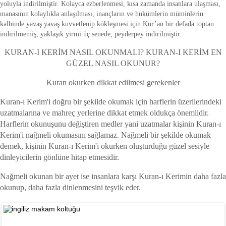
yoluyla indirilmiştir. Kolayca ezberlenmesi, kısa zamanda insanlara ulaşması,
manasının kolaylıkla anlaşılması, inançların ve hükümlerin müminlerin
kalbinde yavaş yavaş kuvvetlenip kökleşmesi için Kur’an bir defada toptan
indirilmemiş, yaklaşık yirmi üç senede, peyderpey indirilmiştir.
KURAN-I KERİM NASIL OKUNMALI? KURAN-I KERİM EN
GÜZEL NASIL OKUNUR?
Kuran okurken dikkat edilmesi gerekenler
Kuran-ı Kerim'i doğru bir şekilde okumak için harflerin üzerilerindeki
uzatmalarına ve mahreç yerlerine dikkat etmek oldukça önemlidir.
Harflerin okunuşunu değiştiren medler yani uzatmalar kişinin Kuran-ı
Kerim'i nağmeli okumasını sağlamaz. Nağmeli bir şekilde okumak
demek, kişinin Kuran-ı Kerim'i okurken oluşturduğu güzel sesiyle
dinleyicilerin gönlüne hitap etmesidir.
Nağmeli okunan bir ayet ise insanlara karşı Kuran-ı Kerimin daha fazla
okunup, daha fazla dinlenmesini teşvik eder.