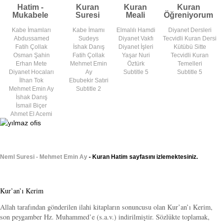
Hatim -
Kuran
Kuran
Kuran
Mukabele
Suresi
Meali
Öğreniyorum
Kabe İmamları
Kabe İmamı
Elmalılı Hamdi
Diyanet Dersleri
Abdussamed
Sudeys
Diyanet Vakfı
Tecvidli Kuran Dersi
Fatih Çollak
İshak Danış
Diyanet İşleri
Kütübü Sitte
Osman Şahin
Fatih Çollak
Yaşar Nuri
Tecvidli Kuran
Erhan Mete
Mehmet Emin
Öztürk
Temelleri
Diyanet Hocaları
Ay
Subtitle 5
Subtitle 5
İlhan Tok
Ebubekir Satıri
Mehmet Emin Ay
Subtitle 2
İshak Danış
İsmail Biçer
Ahmet El Acemi
Neml Suresi - Mehmet Emin Ay
- Kuran Hatim sayfasını izlemektesiniz.
Kur’an’ı Kerim
Allah tarafından gönderilen ilahi kitapların sonuncusu olan Kur’an’ı Kerim,
son peygamber Hz. Muhammed’e (s.a.v.) indirilmiştir. Sözlükte toplamak,