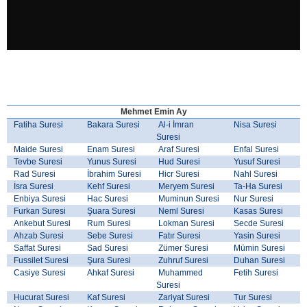
Mehmet Emin Ay
Fatiha Suresi
Bakara Suresi
Al-i İmran
Nisa Suresi
Suresi
Maide Suresi
Enam Suresi
Araf Suresi
Enfal Suresi
Tevbe Suresi
Yunus Suresi
Hud Suresi
Yusuf Suresi
Rad Suresi
İbrahim Suresi
Hicr Suresi
Nahl Suresi
İsra Suresi
Kehf Suresi
Meryem Suresi
Ta-Ha Suresi
Enbiya Suresi
Hac Suresi
Muminun Suresi
Nur Suresi
Furkan Suresi
Şuara Suresi
Neml Suresi
Kasas Suresi
Ankebut Suresi
Rum Suresi
Lokman Suresi
Secde Suresi
Ahzab Suresi
Sebe Suresi
Fatır Suresi
Yasin Suresi
Saffat Suresi
Sad Suresi
Zümer Suresi
Mümin Suresi
Fussilet Suresi
Şura Suresi
Zuhruf Suresi
Duhan Suresi
Casiye Suresi
Ahkaf Suresi
Muhammed
Fetih Suresi
Suresi
Hucurat Suresi
Kaf Suresi
Zariyat Suresi
Tur Suresi