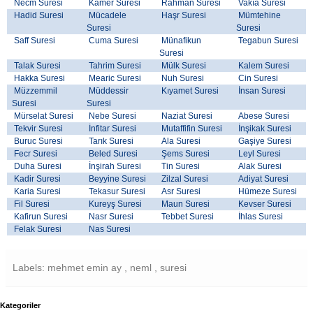
Necm Suresi
Kamer Suresi
Rahman Suresi
Vakıa Suresi
Hadid Suresi
Mücadele
Haşr Suresi
Mümtehine
Suresi
Suresi
Saff Suresi
Cuma Suresi
Münafikun
Tegabun Suresi
Suresi
Talak Suresi
Tahrim Suresi
Mülk Suresi
Kalem Suresi
Hakka Suresi
Mearic Suresi
Nuh Suresi
Cin Suresi
Müzzemmil
Müddessir
Kıyamet Suresi
İnsan Suresi
Suresi
Suresi
Mürselat Suresi
Nebe Suresi
Naziat Suresi
Abese Suresi
Tekvir Suresi
İnfitar Suresi
Mutaffifin Suresi
İnşikak Suresi
Buruc Suresi
Tarık Suresi
Ala Suresi
Gaşiye Suresi
Fecr Suresi
Beled Suresi
Şems Suresi
Leyl Suresi
Duha Suresi
İnşirah Suresi
Tin Suresi
Alak Suresi
Kadir Suresi
Beyyine Suresi
Zilzal Suresi
Adiyat Suresi
Karia Suresi
Tekasur Suresi
Asr Suresi
Hümeze Suresi
Fil Suresi
Kureyş Suresi
Maun Suresi
Kevser Suresi
Kafirun Suresi
Nasr Suresi
Tebbet Suresi
İhlas Suresi
Felak Suresi
Nas Suresi
Labels: mehmet emin ay , neml , suresi
Kategoriler