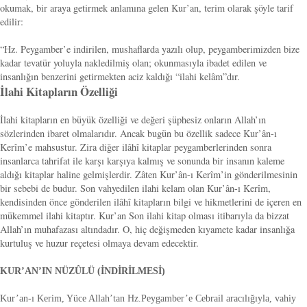
okumak, bir araya getirmek anlamına gelen Kur’an, terim olarak şöyle tarif
edilir:
“Hz. Peygamber’e indirilen, mushaflarda yazılı olup, peygamberimizden bize
kadar tevatür yoluyla nakledilmiş olan; okunmasıyla ibadet edilen ve
insanlığın benzerini getirmekten aciz kaldığı “ilahi kelâm”dır.
İlahi Kitapların Özelliği
İlahi kitapların en büyük özelliği ve değeri şüphesiz onların Allah’ın
sözlerinden ibaret olmalarıdır. Ancak bugün bu özellik sadece Kur’ân-ı
Kerîm’e mahsustur. Zira diğer ilâhî kitaplar peygamberlerinden sonra
insanlarca tahrifat ile karşı karşıya kalmış ve sonunda bir insanın kaleme
aldığı kitaplar haline gelmişlerdir. Zâten Kur’ân-ı Kerîm’in gönderilmesinin
bir sebebi de budur. Son vahyedilen ilahi kelam olan Kur’ân-ı Kerîm,
kendisinden önce gönderilen ilâhî kitapların bilgi ve hikmetlerini de içeren en
mükemmel ilahi kitaptır. Kur’an Son ilahi kitap olması itibarıyla da bizzat
Allah’ın muhafazası altındadır. O, hiç değişmeden kıyamete kadar insanlığa
kurtuluş ve huzur reçetesi olmaya devam edecektir.
KUR’AN’IN NÜZÛLÜ (İNDİRİLMESİ)
Kur’an-ı Kerim, Yüce Allah’tan Hz.Peygamber’e Cebrail aracılığıyla, vahiy