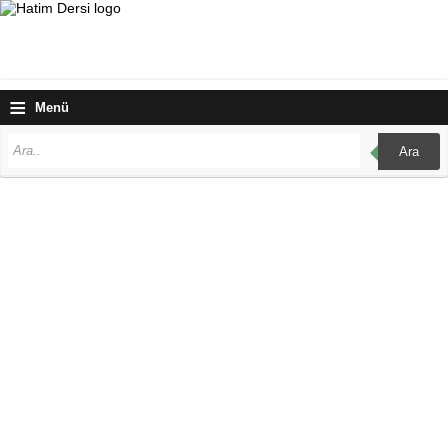
≡
Menü
Ara