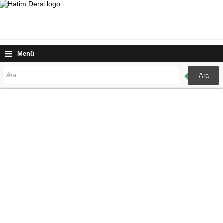
≡
Menü
Ara