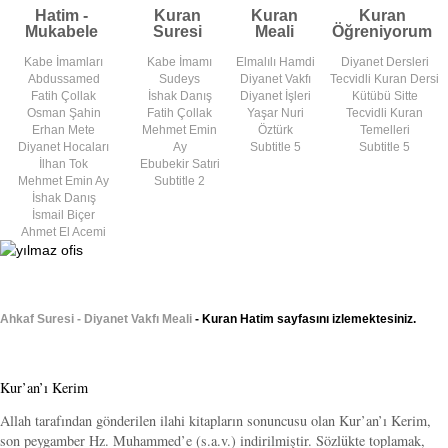
Hatim -
Kuran
Kuran
Kuran
Mukabele
Suresi
Meali
Öğreniyorum
Kabe İmamları
Kabe İmamı
Elmalılı Hamdi
Diyanet Dersleri
Abdussamed
Sudeys
Diyanet Vakfı
Tecvidli Kuran Dersi
Fatih Çollak
İshak Danış
Diyanet İşleri
Kütübü Sitte
Osman Şahin
Fatih Çollak
Yaşar Nuri
Tecvidli Kuran
Erhan Mete
Mehmet Emin
Öztürk
Temelleri
Diyanet Hocaları
Ay
Subtitle 5
Subtitle 5
İlhan Tok
Ebubekir Satıri
Mehmet Emin Ay
Subtitle 2
İshak Danış
İsmail Biçer
Ahmet El Acemi
Ahkaf Suresi - Diyanet Vakfı Meali
- Kuran Hatim sayfasını izlemektesiniz.
Kur’an’ı Kerim
Allah tarafından gönderilen ilahi kitapların sonuncusu olan Kur’an’ı Kerim,
son peygamber Hz. Muhammed’e (s.a.v.) indirilmiştir. Sözlükte toplamak,