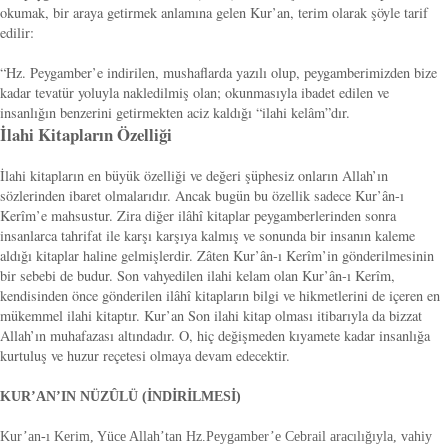
okumak, bir araya getirmek anlamına gelen Kur’an, terim olarak şöyle tarif
edilir:
“Hz. Peygamber’e indirilen, mushaflarda yazılı olup, peygamberimizden bize
kadar tevatür yoluyla nakledilmiş olan; okunmasıyla ibadet edilen ve
insanlığın benzerini getirmekten aciz kaldığı “ilahi kelâm”dır.
İlahi Kitapların Özelliği
İlahi kitapların en büyük özelliği ve değeri şüphesiz onların Allah’ın
sözlerinden ibaret olmalarıdır. Ancak bugün bu özellik sadece Kur’ân-ı
Kerîm’e mahsustur. Zira diğer ilâhî kitaplar peygamberlerinden sonra
insanlarca tahrifat ile karşı karşıya kalmış ve sonunda bir insanın kaleme
aldığı kitaplar haline gelmişlerdir. Zâten Kur’ân-ı Kerîm’in gönderilmesinin
bir sebebi de budur. Son vahyedilen ilahi kelam olan Kur’ân-ı Kerîm,
kendisinden önce gönderilen ilâhî kitapların bilgi ve hikmetlerini de içeren en
mükemmel ilahi kitaptır. Kur’an Son ilahi kitap olması itibarıyla da bizzat
Allah’ın muhafazası altındadır. O, hiç değişmeden kıyamete kadar insanlığa
kurtuluş ve huzur reçetesi olmaya devam edecektir.
KUR’AN’IN NÜZÛLÜ (İNDİRİLMESİ)
Kur’an-ı Kerim, Yüce Allah’tan Hz.Peygamber’e Cebrail aracılığıyla, vahiy