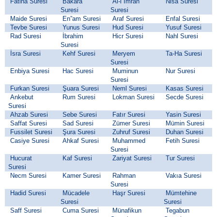
Fatiha Suresi
Bakara
Al-i İmran
Nisa Suresi
Suresi
Suresi
Maide Suresi
En”am Suresi
Araf Suresi
Enfal Suresi
Tevbe Suresi
Yunus Suresi
Hud Suresi
Yusuf Suresi
Rad Suresi
İbrahim
Hicr Suresi
Nahl Suresi
Suresi
İsra Suresi
Kehf Suresi
Meryem
Ta-Ha Suresi
Suresi
Enbiya Suresi
Hac Suresi
Muminun
Nur Suresi
Suresi
Furkan Suresi
Şuara Suresi
Neml Suresi
Kasas Suresi
Ankebut
Rum Suresi
Lokman Suresi
Secde Suresi
Suresi
Ahzab Suresi
Sebe Suresi
Fatır Suresi
Yasin Suresi
Saffat Suresi
Sad Suresi
Zümer Suresi
Mümin Suresi
Fussilet Suresi
Şura Suresi
Zuhruf Suresi
Duhan Suresi
Casiye Suresi
Ahkaf Suresi
Muhammed
Fetih Suresi
Suresi
Hucurat
Kaf Suresi
Zariyat Suresi
Tur Suresi
Suresi
Necm Suresi
Kamer Suresi
Rahman
Vakıa Suresi
Suresi
Hadid Suresi
Mücadele
Haşr Suresi
Mümtehine
Suresi
Suresi
Saff Suresi
Cuma Suresi
Münafikun
Tegabun