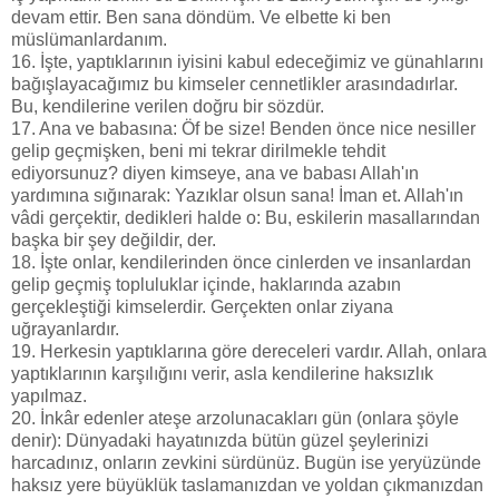
devam ettir. Ben sana döndüm. Ve elbette ki ben
müslümanlardanım.
16. İşte, yaptıklarının iyisini kabul edeceğimiz ve günahlarını
bağışlayacağımız bu kimseler cennetlikler arasındadırlar.
Bu, kendilerine verilen doğru bir sözdür.
17. Ana ve babasına: Öf be size! Benden önce nice nesiller
gelip geçmişken, beni mi tekrar dirilmekle tehdit
ediyorsunuz? diyen kimseye, ana ve babası Allah'ın
yardımına sığınarak: Yazıklar olsun sana! İman et. Allah'ın
vâdi gerçektir, dedikleri halde o: Bu, eskilerin masallarından
başka bir şey değildir, der.
18. İşte onlar, kendilerinden önce cinlerden ve insanlardan
gelip geçmiş topluluklar içinde, haklarında azabın
gerçekleştiği kimselerdir. Gerçekten onlar ziyana
uğrayanlardır.
19. Herkesin yaptıklarına göre dereceleri vardır. Allah, onlara
yaptıklarının karşılığını verir, asla kendilerine haksızlık
yapılmaz.
20. İnkâr edenler ateşe arzolunacakları gün (onlara şöyle
denir): Dünyadaki hayatınızda bütün güzel şeylerinizi
harcadınız, onların zevkini sürdünüz. Bugün ise yeryüzünde
haksız yere büyüklük taslamanızdan ve yoldan çıkmanızdan