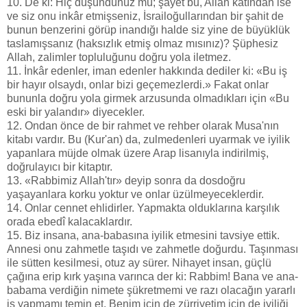
10. De ki: Hiç düşündünüz mü; şayet bu, Allah katından ise
ve siz onu inkâr etmişseniz, İsrailoğullarından bir şahit de
bunun benzerini görüp inandığı halde siz yine de büyüklük
taslamışsanız (haksızlık etmiş olmaz mısınız)? Şüphesiz
Allah, zalimler topluluğunu doğru yola iletmez.
11. İnkâr edenler, iman edenler hakkında dediler ki: «Bu iş
bir hayır olsaydı, onlar bizi geçemezlerdi.» Fakat onlar
bununla doğru yola girmek arzusunda olmadıkları için «Bu
eski bir yalandır» diyecekler.
12. Ondan önce de bir rahmet ve rehber olarak Musa'nın
kitabı vardır. Bu (Kur'an) da, zulmedenleri uyarmak ve iyilik
yapanlara müjde olmak üzere Arap lisanıyla indirilmiş,
doğrulayıcı bir kitaptır.
13. «Rabbimiz Allah'tır» deyip sonra da dosdoğru
yaşayanlara korku yoktur ve onlar üzülmeyeceklerdir.
14. Onlar cennet ehlidirler. Yapmakta olduklarına karşılık
orada ebedî kalacaklardır.
15. Biz insana, ana-babasına iyilik etmesini tavsiye ettik.
Annesi onu zahmetle taşıdı ve zahmetle doğurdu. Taşınması
ile sütten kesilmesi, otuz ay sürer. Nihayet insan, güçlü
çağına erip kırk yaşına varınca der ki: Rabbim! Bana ve ana-
babama verdiğin nimete şükretmemi ve razı olacağın yararlı
iş yapmamı temin et. Benim için de zürriyetim için de iyiliği