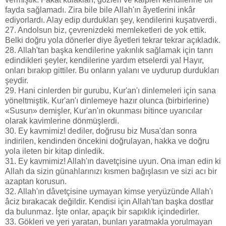
fayda sağlamadı. Zira bile bile Allah'ın âyetlerini inkâr
ediyorlardı. Alay edip durdukları şey, kendilerini kuşatıverdi.
27. Andolsun biz, çevrenizdeki memleketleri de yok ettik.
Belki doğru yola dönerler diye âyetleri tekrar tekrar açıkladık.
28. Allah'tan başka kendilerine yakınlık sağlamak için tanrı
edindikleri şeyler, kendilerine yardım etselerdi ya! Hayır,
onları bırakıp gittiler. Bu onların yalanı ve uydurup durdukları
şeydir.
29. Hani cinlerden bir gurubu, Kur'an'ı dinlemeleri için sana
yöneltmiştik. Kur'an'ı dinlemeye hazır olunca (birbirlerine)
«Susun» demişler, Kur'an'ın okunması bitince uyarıcılar
olarak kavimlerine dönmüşlerdi.
30. Ey kavmimiz! dediler, doğrusu biz Musa'dan sonra
indirilen, kendinden öncekini doğrulayan, hakka ve doğru
yola ileten bir kitap dinledik.
31. Ey kavmimiz! Allah'ın davetçisine uyun. Ona iman edin ki
Allah da sizin günahlarınızı kısmen bağışlasın ve sizi acı bir
azaptan korusun.
32. Allah'ın dâvetçisine uymayan kimse yeryüzünde Allah'ı
âciz bırakacak değildir. Kendisi için Allah'tan başka dostlar
da bulunmaz. İşte onlar, apaçık bir sapıklık içindedirler.
33. Gökleri ve yeri yaratan, bunları yaratmakla yorulmayan