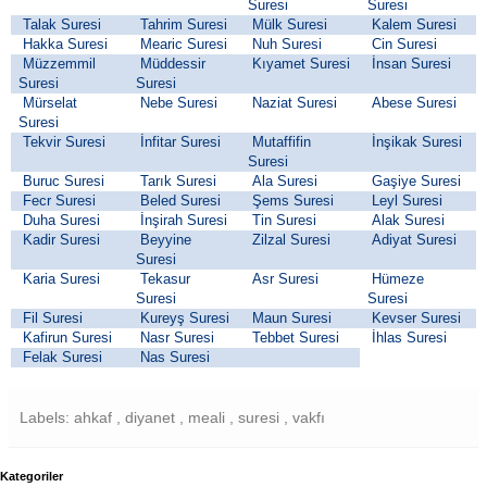
Suresi
Suresi
Talak Suresi
Tahrim Suresi
Mülk Suresi
Kalem Suresi
Hakka Suresi
Mearic Suresi
Nuh Suresi
Cin Suresi
Müzzemmil
Müddessir
Kıyamet Suresi
İnsan Suresi
Suresi
Suresi
Mürselat
Nebe Suresi
Naziat Suresi
Abese Suresi
Suresi
Tekvir Suresi
İnfitar Suresi
Mutaffifin
İnşikak Suresi
Suresi
Buruc Suresi
Tarık Suresi
Ala Suresi
Gaşiye Suresi
Fecr Suresi
Beled Suresi
Şems Suresi
Leyl Suresi
Duha Suresi
İnşirah Suresi
Tin Suresi
Alak Suresi
Kadir Suresi
Beyyine
Zilzal Suresi
Adiyat Suresi
Suresi
Karia Suresi
Tekasur
Asr Suresi
Hümeze
Suresi
Suresi
Fil Suresi
Kureyş Suresi
Maun Suresi
Kevser Suresi
Kafirun Suresi
Nasr Suresi
Tebbet Suresi
İhlas Suresi
Felak Suresi
Nas Suresi
Labels: ahkaf , diyanet , meali , suresi , vakfı
Kategoriler