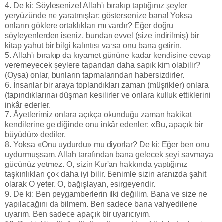
4. De ki: Söylesenize! Allah'ı bırakıp taptığınız şeyler
yeryüzünde ne yaratmışlar; göstersenize bana! Yoksa
onların göklere ortaklıkları mı vardır? Eğer doğru
söyleyenlerden iseniz, bundan evvel (size indirilmiş) bir
kitap yahut bir bilgi kalıntısı varsa onu bana getirin.
5. Allah'ı bırakıp da kıyamet gününe kadar kendisine cevap
veremeyecek şeylere tapandan daha sapık kim olabilir?
(Oysa) onlar, bunların tapmalarından habersizdirler.
6. İnsanlar bir araya toplandıkları zaman (müşrikler) onlara
(tapındıklarına) düşman kesilirler ve onlara kulluk ettiklerini
inkâr ederler.
7. Âyetlerimiz onlara açıkça okunduğu zaman hakikat
kendilerine geldiğinde onu inkâr edenler: «Bu, apaçık bir
büyüdür» dediler.
8. Yoksa «Onu uydurdu» mu diyorlar? De ki: Eğer ben onu
uydurmuşsam, Allah tarafından bana gelecek şeyi savmaya
gücünüz yetmez. O, sizin Kur'an hakkında yaptığınız
taşkınlıkları çok daha iyi bilir. Benimle sizin aranızda şahit
olarak O yeter. O, bağışlayan, esirgeyendir.
9. De ki: Ben peygamberlerin ilki değilim. Bana ve size ne
yapılacağını da bilmem. Ben sadece bana vahyedilene
uyarım. Ben sadece apaçık bir uyarıcıyım.