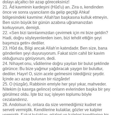
dolayı alçaltıcı bir azap göreceksiniz!
21. Âd kavminin kardeşini (Hûd'u) an. Zira o, kendinden
önce ve sonra uyarıcıların da gelip geçtiği Ahkaf
bölgesindeki kavmine: Allah'tan başkasına kulluk etmeyin.
Ben sizin büyük bir günün azabına uğramanızdan
korkuyorum, demişti.
22. «Sen bizi tanrılarımızdan çevirmek için mi bize geldin?
Hadi, doğru söyleyenlerden isen, bizi tehdit ettiğin şeyi
başımıza getir» dediler.
23. Hûd da, Bilgi ancak Allah'ın katındadır. Ben size, bana
gönderilen şeyi duyuruyorum. Fakat sizin cahil bir kavim
olduğunuzu görüyorum, dedi.
24. Nihayet onu, vâdilerine doğru yayılan bir bulut şeklinde
görünce: Bu bize yağmur yağdıracak yaygın bir buluttur,
dediler. Hayır! O, sizin acele gelmesini istediğiniz şeydir.
İçinde acı azap bulunan bir rüzgârdır!
25. O (rüzgâr), Rabbinin emriyle her şeyi yıkar, mahveder.
Nitekim (o kasırga gelince) onların evlerinden başka bir şey
görülmez oldu. İşte biz suç işleyen toplumu böyle
cezalandırırız.
26. Andolsun ki, onlara da size vermediğimiz kudret ve
serveti vermiştik. Kendilerine kulaklar, gözler ve kalpler
vermiştik. Fakat kulakları, gözleri ve kalpleri kendilerine bir