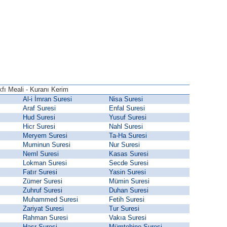
fı Meali - Kuranı Kerim
Al-i İmran Suresi
Nisa Suresi
Araf Suresi
Enfal Suresi
Hud Suresi
Yusuf Suresi
Hicr Suresi
Nahl Suresi
Meryem Suresi
Ta-Ha Suresi
Muminun Suresi
Nur Suresi
Neml Suresi
Kasas Suresi
Lokman Suresi
Secde Suresi
Fatır Suresi
Yasin Suresi
Zümer Suresi
Mümin Suresi
Zuhruf Suresi
Duhan Suresi
Muhammed Suresi
Fetih Suresi
Zariyat Suresi
Tur Suresi
Rahman Suresi
Vakıa Suresi
Haşr Suresi
Mümtehine Suresi