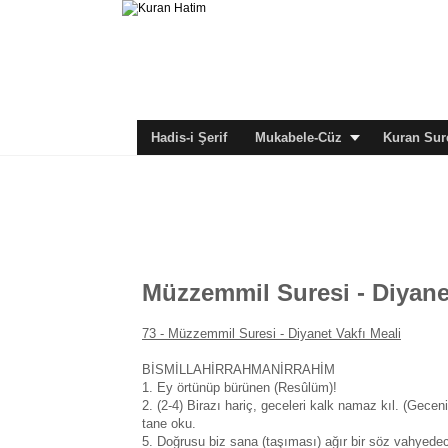
Hadis-i Şerif
Mukabele-Cüz
Kuran Sure
Müzzemmil Suresi - Diyanet
73 -
Müzzemmil Suresi - Diyanet Vakfı Meali
BİSMİLLAHİRRAHMANİRRAHİM
1. Ey örtünüp bürünen (Resûlüm)!
2. (2-4) Birazı hariç, geceleri kalk namaz kıl. (Geceni
tane oku.
5. Doğrusu biz sana (taşıması) ağır bir söz vahyede