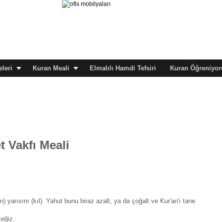
leri
Kuran Meali
Elmalılı Hamdi Tefsiri
Kuran Öğreniyor
 Vakfı Meali
n) yarısını (kıl). Yahut bunu biraz azalt, ya da çoğalt ve Kur'an'ı tane
ceğiz.