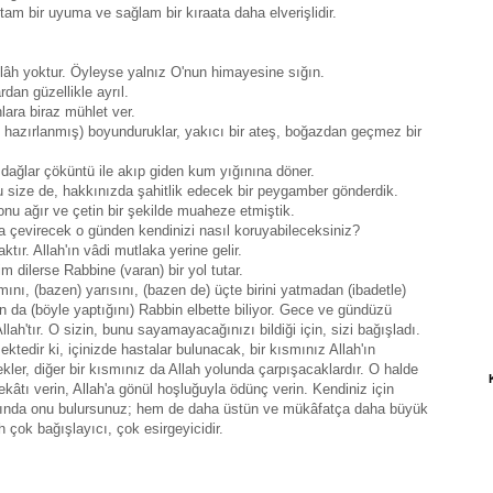
tam bir uyuma ve sağlam bir kıraata daha elverişlidir.
ilâh yoktur. Öyleyse yalnız O'nun himayesine sığın.
rdan güzellikle ayrıl.
lara biraz mühlet ver.
n hazırlanmış) boyunduruklar, yakıcı bir ateş, boğazdan geçmez bir
 dağlar çöküntü ile akıp giden kum yığınına döner.
su size de, hakkınızda şahitlik edecek bir peygamber gönderdik.
nu ağır ve çetin bir şekilde muaheze etmiştik.
ara çevirecek o günden kendinizi nasıl koruyabileceksiniz?
tır. Allah'ın vâdi mutlaka yerine gelir.
kim dilerse Rabbine (varan) bir yol tutar.
ını, (bazen) yarısını, (bazen de) üçte birini yatmadan (ibadetle)
un da (böyle yaptığını) Rabbin elbette biliyor. Gece ve gündüzü
llah'tır. O sizin, bunu sayamayacağınızı bildiği için, sizi bağışladı.
ektedir ki, içinizde hastalar bulunacak, bir kısmınız Allah'ın
ler, diğer bir kısmınız da Allah yolunda çarpışacaklardır. O halde
kâtı verin, Allah'a gönül hoşluğuyla ödünç verin. Kendiniz için
katında onu bulursunuz; hem de daha üstün ve mükâfatça daha büyük
h çok bağışlayıcı, çok esirgeyicidir.