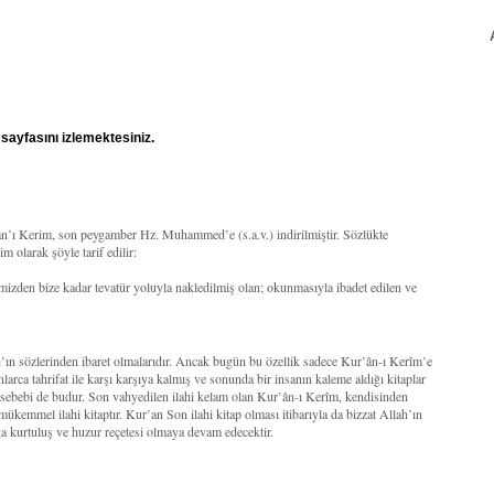
sayfasını izlemektesiniz.
’an’ı Kerim, son peygamber Hz. Muhammed’e (s.a.v.) indirilmiştir. Sözlükte
 olarak şöyle tarif edilir:
mizden bize kadar tevatür yoluyla nakledilmiş olan; okunmasıyla ibadet edilen ve
ah’ın sözlerinden ibaret olmalarıdır. Ancak bugün bu özellik sadece Kur’ân-ı Kerîm’e
larca tahrifat ile karşı karşıya kalmış ve sonunda bir insanın kaleme aldığı kitaplar
r sebebi de budur. Son vahyedilen ilahi kelam olan Kur’ân-ı Kerîm, kendisinden
 mükemmel ilahi kitaptır. Kur’an Son ilahi kitap olması itibarıyla da bizzat Allah’ın
a kurtuluş ve huzur reçetesi olmaya devam edecektir.