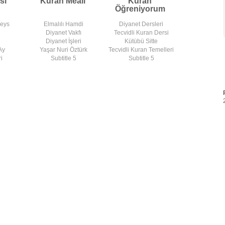
si
Kuran Meali
Kuran
Öğreniyorum
deys
Elmalılı Hamdi
Diyanet Dersleri
Diyanet Vakfı
Tecvidli Kuran Dersi
Diyanet İşleri
Kütübü Sitte
Ay
Yaşar Nuri Öztürk
Tecvidli Kuran Temelleri
i
Subtitle 5
Subtitle 5