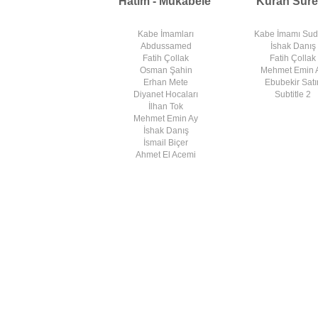
Hatim - Mukabele
Kuran Sure
Kabe İmamları
Kabe İmamı Su
Abdussamed
İshak Danış
Fatih Çollak
Fatih Çollak
Osman Şahin
Mehmet Emin 
Erhan Mete
Ebubekir Satır
Diyanet Hocaları
Subtitle 2
İlhan Tok
Mehmet Emin Ay
İshak Danış
İsmail Biçer
Ahmet El Acemi