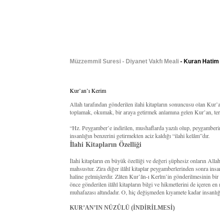
Müzzemmil Suresi - Diyanet Vakfı Meali
- Kuran Hatim 
Kur’an’ı Kerim
Allah tarafından gönderilen ilahi kitapların sonuncusu olan Kur
toplamak, okumak, bir araya getirmek anlamına gelen Kur’an, terim
“Hz. Peygamber’e indirilen, mushaflarda yazılı olup, peygamberi
insanlığın benzerini getirmekten aciz kaldığı “ilahi kelâm”dır.
İlahi Kitapların Özelliği
İlahi kitapların en büyük özelliği ve değeri şüphesiz onların All
mahsustur. Zira diğer ilâhî kitaplar peygamberlerinden sonra insan
haline gelmişlerdir. Zâten Kur’ân-ı Kerîm’in gönderilmesinin bi
önce gönderilen ilâhî kitapların bilgi ve hikmetlerini de içeren en
muhafazası altındadır. O, hiç değişmeden kıyamete kadar insanlığ
KUR’AN’IN NÜZÛLÜ (İNDİRİLMESİ)