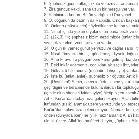
6. Şüphesiz gece kalkışı, (kalp ve uzuvlar arasında) 
7. Zira gündüz vakti, sana uzun bir meşguliyet var.
8. Rabbinin adını an. Bütün varlığınla O'na yönel.
9. O, doğunun da batının da Rabbidir. O'ndan başka 
10. Onların (müşriklerin) söylediklerine katlan ve onla
11. Nimet içinde yüzen o yalancıları bana bırak ve on
12. (12-13) Hiç şüphesiz bizim nezdimizde (onlar içi
yiyecek ve elem verici bir azap vardır.
14. O gün (kıyamet günü) yeryüzü ve dağlar sarsılır;
15. Nasıl Firavun'a bir elçi göndermiş idiysek doğru
16. Ama Firavun o peygambere karşı gelmiş, biz de o
17. Peki inkâr ederseniz, çocukları ak saçlı ihtiyarl
18. Gökyüzü bile onunla (o günün dehşetiyle) yarılacak
19. İşte bu (anlatılanlar), şüphesiz bir öğüttür. Artık 
20. (Resûlüm!) Senin, gecenin üçte ikisine yakın kısm
geçirdiğini ve beraberinde bulunanlardan bir topluluğ
(içinde olup bitenleri iyiden iyiye) ölçüp biçen ancak A
Artık, Kur'an'dan kolayınıza geleni okuyun. Allah bilm
lütfundan (rızık) aramak üzere yeryüzünde yol tepecek
Kur'an'dan kolayınıza geleni okuyun. Namazı kılın, ze
önden (dünyada iken) ne iyilik hazırlarsanız Allah 
olmak üzere. Allah'tan mağfiret dileyin, şüphesiz Alla