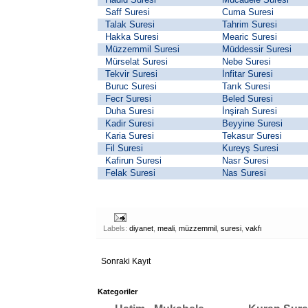
Saff Suresi
Cuma Suresi
Talak Suresi
Tahrim Suresi
Hakka Suresi
Mearic Suresi
Müzzemmil Suresi
Müddessir Suresi
Mürselat Suresi
Nebe Suresi
Tekvir Suresi
İnfitar Suresi
Buruc Suresi
Tarık Suresi
Fecr Suresi
Beled Suresi
Duha Suresi
İnşirah Suresi
Kadir Suresi
Beyyine Suresi
Karia Suresi
Tekasur Suresi
Fil Suresi
Kureyş Suresi
Kafirun Suresi
Nasr Suresi
Felak Suresi
Nas Suresi
Labels:
diyanet
,
meali
,
müzzemmil
,
suresi
,
vakfı
Sonraki Kayıt
Kategoriler