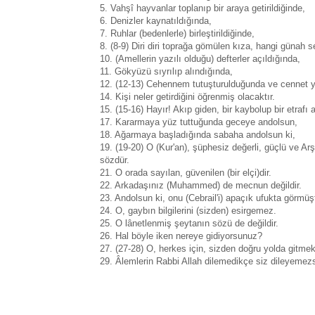
5. Vahşî hayvanlar toplanıp bir araya getirildiğinde,
6. Denizler kaynatıldığında,
7. Ruhlar (bedenlerle) birleştirildiğinde,
8. (8-9) Diri diri toprağa gömülen kıza, hangi günah 
10. (Amellerin yazılı olduğu) defterler açıldığında,
11. Gökyüzü sıyrılıp alındığında,
12. (12-13) Cehennem tutuşturulduğunda ve cennet ya
14. Kişi neler getirdiğini öğrenmiş olacaktır.
15. (15-16) Hayır! Akıp giden, bir kaybolup bir etrafı 
17. Kararmaya yüz tuttuğunda geceye andolsun,
18. Ağarmaya başladığında sabaha andolsun ki,
19. (19-20) O (Kur'an), şüphesiz değerli, güçlü ve Arş'ın 
sözdür.
21. O orada sayılan, güvenilen (bir elçi)dir.
22. Arkadaşınız (Muhammed) de mecnun değildir.
23. Andolsun ki, onu (Cebrail'i) apaçık ufukta görmüşt
24. O, gaybın bilgilerini (sizden) esirgemez.
25. O lânetlenmiş şeytanın sözü de değildir.
26. Hal böyle iken nereye gidiyorsunuz?
27. (27-28) O, herkes için, sizden doğru yolda gitmek i
29. Âlemlerin Rabbi Allah dilemedikçe siz dileyemezs