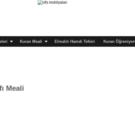
leri
Kuran Meali
Elmalılı Hamdi Tefsiri
Kuran Öğreniyor
fı Meali