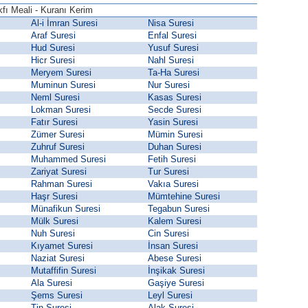
fı Meali - Kuranı Kerim
Al-i İmran Suresi
Nisa Suresi
Araf Suresi
Enfal Suresi
Hud Suresi
Yusuf Suresi
Hicr Suresi
Nahl Suresi
Meryem Suresi
Ta-Ha Suresi
Muminun Suresi
Nur Suresi
Neml Suresi
Kasas Suresi
Lokman Suresi
Secde Suresi
Fatır Suresi
Yasin Suresi
Zümer Suresi
Mümin Suresi
Zuhruf Suresi
Duhan Suresi
Muhammed Suresi
Fetih Suresi
Zariyat Suresi
Tur Suresi
Rahman Suresi
Vakıa Suresi
Haşr Suresi
Mümtehine Suresi
Münafikun Suresi
Tegabun Suresi
Mülk Suresi
Kalem Suresi
Nuh Suresi
Cin Suresi
Kıyamet Suresi
İnsan Suresi
Naziat Suresi
Abese Suresi
Mutaffifin Suresi
İnşikak Suresi
Ala Suresi
Gaşiye Suresi
Şems Suresi
Leyl Suresi
Tin Suresi
Alak Suresi