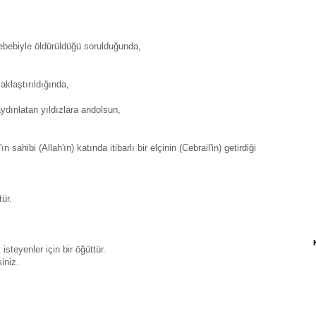
sebebiyle öldürüldüğü sorulduğunda,
klaştırıldığında,
aydınlatan yıldızlara andolsun,
sahibi (Allah'ın) katında itibarlı bir elçinin (Cebrail'in) getirdiği
ür.
steyenler için bir öğüttür.
iniz.