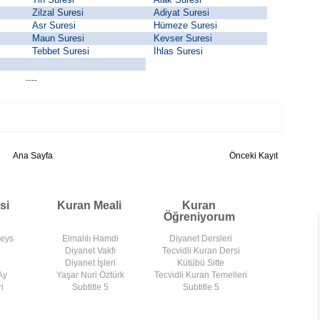
Zilzal Suresi
Adiyat Suresi
Asr Suresi
Hümeze Suresi
Maun Suresi
Kevser Suresi
Tebbet Suresi
İhlas Suresi
----
Ana Sayfa
Önceki Kayıt
si
Kuran Meali
Kuran
Öğreniyorum
deys
Elmalılı Hamdi
Diyanet Dersleri
Diyanet Vakfı
Tecvidli Kuran Dersi
Diyanet İşleri
Kütübü Sitte
Ay
Yaşar Nuri Öztürk
Tecvidli Kuran Temelleri
i
Subtitle 5
Subtitle 5