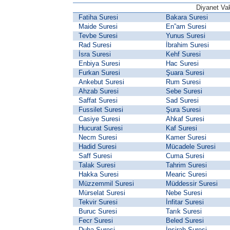
Diyanet Vak
Fatiha Suresi
Bakara Suresi
Maide Suresi
En”am Suresi
Tevbe Suresi
Yunus Suresi
Rad Suresi
İbrahim Suresi
İsra Suresi
Kehf Suresi
Enbiya Suresi
Hac Suresi
Furkan Suresi
Şuara Suresi
Ankebut Suresi
Rum Suresi
Ahzab Suresi
Sebe Suresi
Saffat Suresi
Sad Suresi
Fussilet Suresi
Şura Suresi
Casiye Suresi
Ahkaf Suresi
Hucurat Suresi
Kaf Suresi
Necm Suresi
Kamer Suresi
Hadid Suresi
Mücadele Suresi
Saff Suresi
Cuma Suresi
Talak Suresi
Tahrim Suresi
Hakka Suresi
Mearic Suresi
Müzzemmil Suresi
Müddessir Suresi
Mürselat Suresi
Nebe Suresi
Tekvir Suresi
İnfitar Suresi
Buruc Suresi
Tarık Suresi
Fecr Suresi
Beled Suresi
Duha Suresi
İnşirah Suresi