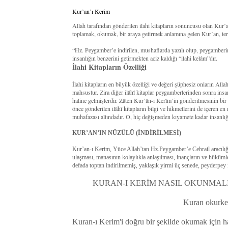
Kur’an’ı Kerim
Allah tarafından gönderilen ilahi kitapların sonuncusu olan Kur
toplamak, okumak, bir araya getirmek anlamına gelen Kur’an, terim
“Hz. Peygamber’e indirilen, mushaflarda yazılı olup, peygamberi
insanlığın benzerini getirmekten aciz kaldığı “ilahi kelâm”dır.
İlahi Kitapların Özelliği
İlahi kitapların en büyük özelliği ve değeri şüphesiz onların All
mahsustur. Zira diğer ilâhî kitaplar peygamberlerinden sonra insan
haline gelmişlerdir. Zâten Kur’ân-ı Kerîm’in gönderilmesinin bi
önce gönderilen ilâhî kitapların bilgi ve hikmetlerini de içeren en
muhafazası altındadır. O, hiç değişmeden kıyamete kadar insanlığ
KUR’AN’IN NÜZÛLÜ (İNDİRİLMESİ)
Kur’an-ı Kerim, Yüce Allah’tan Hz.Peygamber’e Cebrail aracılığıy
ulaşması, manasının kolaylıkla anlaşılması, inançların ve hüküm
defada toptan indirilmemiş, yaklaşık yirmi üç senede, peyderpey i
KURAN-I KERİM NASIL OKUNMALI
Kuran okurken
Kuran-ı Kerim'i doğru bir şekilde okumak için ha