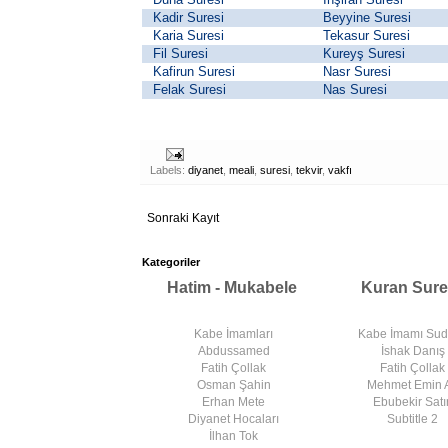
Kadir Suresi
Beyyine Suresi
Karia Suresi
Tekasur Suresi
Fil Suresi
Kureyş Suresi
Kafirun Suresi
Nasr Suresi
Felak Suresi
Nas Suresi
Labels:
diyanet
,
meali
,
suresi
,
tekvir
,
vakfı
Sonraki Kayıt
Kategoriler
Hatim - Mukabele
Kuran Sure
Kabe İmamları
Kabe İmamı Su
Abdussamed
İshak Danış
Fatih Çollak
Fatih Çollak
Osman Şahin
Mehmet Emin 
Erhan Mete
Ebubekir Satır
Diyanet Hocaları
Subtitle 2
İlhan Tok