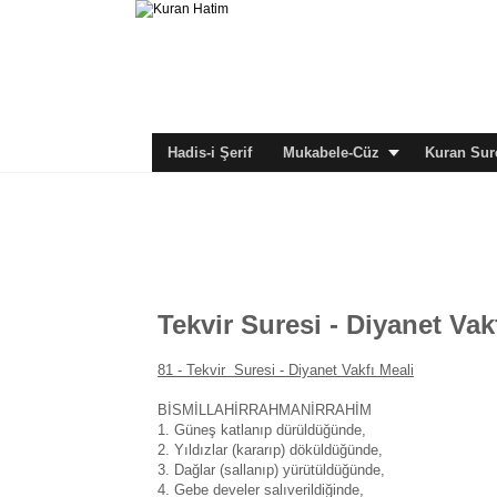
Hadis-i Şerif
Mukabele-Cüz
Kuran Sure
Tekvir Suresi - Diyanet Vak
81 -
Tekvir Suresi - Diyanet Vakfı Meali
BİSMİLLAHİRRAHMANİRRAHİM
1. Güneş katlanıp dürüldüğünde,
2. Yıldızlar (kararıp) döküldüğünde,
3. Dağlar (sallanıp) yürütüldüğünde,
4. Gebe develer salıverildiğinde,