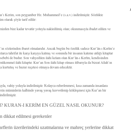
’an’ı Kerim, son peygamber Hz. Muhammed’e (s.a.v.) indirilmiştir. Sözlükte
 olarak şöyle tarif edilir:
mizden bize kadar tevatür yoluyla nakledilmiş olan; okunmasıyla ibadet edilen ve
ah’ın sözlerinden ibaret olmalarıdır. Ancak bugün bu özellik sadece Kur’ân-ı Kerîm’e
larca tahrifat ile karşı karşıya kalmış ve sonunda bir insanın kaleme aldığı kitaplar
r sebebi de budur. Son vahyedilen ilahi kelam olan Kur’ân-ı Kerîm, kendisinden
 mükemmel ilahi kitaptır. Kur’an Son ilahi kitap olması itibarıyla da bizzat Allah’ın
a kurtuluş ve huzur reçetesi olmaya devam edecektir.
la, vahiy yoluyla indirilmiştir. Kolayca ezberlenmesi, kısa zamanda insanlara
lerin müminlerin kalbinde yavaş yavaş kuvvetlenip kökleşmesi için Kur’an bir
ndirilmiştir.
? KURAN-I KERİM EN GÜZEL NASIL OKUNUR?
 dikkat edilmesi gerekenler
rflerin üzerilerindeki uzatmalarına ve mahreç yerlerine dikkat