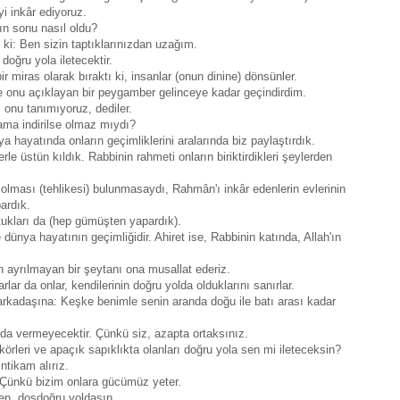
yi inkâr ediyoruz.
ın sonu nasıl oldu?
ki: Ben sizin taptıklarınızdan uzağım.
oğru yola iletecektir.
 miras olarak bıraktı ki, insanlar (onun dinine) dönsünler.
ve onu açıklayan bir peygamber gelinceye kadar geçindirdim.
z onu tanımıyoruz, dediler.
dama indirilse olmaz mıydı?
a hayatında onların geçimliklerini aralarında biz paylaştırdık.
erle üstün kıldık. Rabbinin rahmeti onların biriktirdikleri şeylerden
 olması (tehlikesi) bulunmasaydı, Rahmân'ı inkâr edenlerin evlerinin
ardık.
ltukları da (hep gümüşten yapardık).
dünya hayatının geçimliğidir. Ahiret ise, Rabbinin katında, Allah'ın
 ayrılmayan bir şeytanı ona musallat ederiz.
lar da onlar, kendilerinin doğru yolda olduklarını sanırlar.
rkadaşına: Keşke benimle senin aranda doğu ile batı arası kadar
ayda vermeyecektir. Çünkü siz, azapta ortaksınız.
körleri ve apaçık sapıklıkta olanları doğru yola sen mi ileteceksin?
ntikam alırız.
. Çünkü bizim onlara gücümüz yeter.
en, dosdoğru yoldasın.