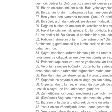
deyince, dediler ki: Doğrusu biz sizinle gönderilen şe
25. Biz de onlardan intikam aldık. Bak, yalanlayanlar
26. Bir zaman İbrahim, babasına ve kavmine demişti 
27. Ben yalnız beni yaratana taparım. Çünkü O, beni d
28. Bu sözü, ardından geleceklere devamlı kalacak bir
29. Doğrusu bunları da atalarını da kendilerine hak 
30. Fakat kendilerine hak gelince: Bu bir büyüdür, bi
31. Ve dediler ki: Bu Kur'an iki şehirden bir büyük a
32. Rabbinin rahmetini onlar mı paylaştırıyorlar? Düny
Birbirlerine iş gördürmeleri için kimini ötekine derecel
daha hayırlıdır.
33. Şayet insanların küfürde birleşmiş bir tek ümmet
tavanlarını ve çıkacakları merdivenleri gümüşten yap
34. Evlerinin kapılarını ve üzerine yaslanacakları ko
35. Ve onları zinetlere boğardık. Bütün bunlar sadece 
azabından sakınıp rahmetine sığınanlara mahsustur.
36. Kim Rahmân'ı zikretmekten gafil olursa, yanından
37. Şüphesiz bu şeytanlar onları doğru yoldan alıkoyar
38. O şeytan dostu kimse, en sonunda bize gelince a
uzaklık olsaydı, ne kötü arkadaşmışsın! der.
39. Zulmettiğiniz için bugün (nedâmet) size hiçbir f
40. (Resûlüm!) Sağırlara sen mi işittireceksin; yahut 
41. Biz seni onlardan alıp götürsek de yine onlardan i
42. Yahut onlara vâdettiğimiz azabı, sana gösteririz
43. Sen, sana vahyedilene sımsıkı sarıl. Şüphesiz s