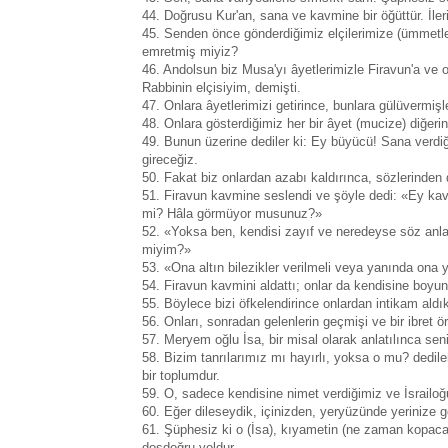
44. Doğrusu Kur'an, sana ve kavmine bir öğüttür. İle
45. Senden önce gönderdiğimiz elçilerimize (ümmetler
emretmiş miyiz?
46. Andolsun biz Musa'yı âyetlerimizle Firavun'a ve 
Rabbinin elçisiyim, demişti.
47. Onlara âyetlerimizi getirince, bunlara gülüvermişle
48. Onlara gösterdiğimiz her bir âyet (mucize) diğer
49. Bunun üzerine dediler ki: Ey büyücü! Sana verdiğ
gireceğiz.
50. Fakat biz onlardan azabı kaldırınca, sözlerinden 
51. Firavun kavmine seslendi ve şöyle dedi: «Ey kav
mi? Hâla görmüyor musunuz?»
52. «Yoksa ben, kendisi zayıf ve neredeyse söz an
miyim?»
53. «Ona altın bilezikler verilmeli veya yanında ona 
54. Firavun kavmini aldattı; onlar da kendisine boyun
55. Böylece bizi öfkelendirince onlardan intikam ald
56. Onları, sonradan gelenlerin geçmişi ve bir ibret ör
57. Meryem oğlu İsa, bir misal olarak anlatılınca s
58. Bizim tanrılarımız mı hayırlı, yoksa o mu? dedil
bir toplumdur.
59. O, sadece kendisine nimet verdiğimiz ve İsrailoğul
60. Eğer dileseydik, içinizden, yeryüzünde yerinize 
61. Şüphesiz ki o (İsa), kıyametin (ne zaman kopaca
dosdoğru yoldur.