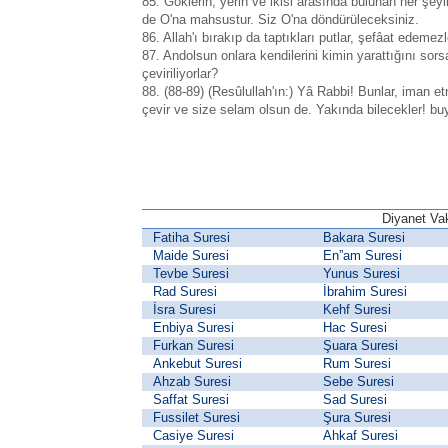
85. Göklerin, yerin ve ikisi arasında bulunan her şey
de O'na mahsustur. Siz O'na döndürüleceksiniz.
86. Allah'ı bırakıp da taptıkları putlar, şefâat edeme
87. Andolsun onlara kendilerini kimin yarattığını sorsa
çeviriliyorlar?
88. (88-89) (Resûlullah'ın:) Yâ Rabbi! Bunlar, iman e
çevir ve size selam olsun de. Yakında bilecekler! bu
Diyanet Vak
Fatiha Suresi
Bakara Suresi
Maide Suresi
En”am Suresi
Tevbe Suresi
Yunus Suresi
Rad Suresi
İbrahim Suresi
İsra Suresi
Kehf Suresi
Enbiya Suresi
Hac Suresi
Furkan Suresi
Şuara Suresi
Ankebut Suresi
Rum Suresi
Ahzab Suresi
Sebe Suresi
Saffat Suresi
Sad Suresi
Fussilet Suresi
Şura Suresi
Casiye Suresi
Ahkaf Suresi