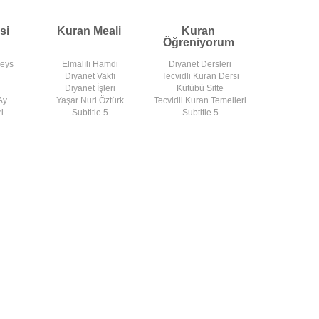
si
Kuran Meali
Kuran
Öğreniyorum
deys
Elmalılı Hamdi
Diyanet Dersleri
Diyanet Vakfı
Tecvidli Kuran Dersi
Diyanet İşleri
Kütübü Sitte
Ay
Yaşar Nuri Öztürk
Tecvidli Kuran Temelleri
i
Subtitle 5
Subtitle 5