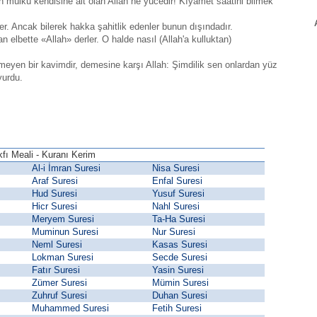
in mülkü kendisine ait olan Allah ne yücedir! Kıyamet saatini bilmek
zler. Ancak bilerek hakka şahitlik edenler bunun dışındadır.
n elbette «Allah» derler. O halde nasıl (Allah'a kulluktan)
tmeyen bir kavimdir, demesine karşı Allah: Şimdilik sen onlardan yüz
yurdu.
fı Meali - Kuranı Kerim
Al-i İmran Suresi
Nisa Suresi
Araf Suresi
Enfal Suresi
Hud Suresi
Yusuf Suresi
Hicr Suresi
Nahl Suresi
Meryem Suresi
Ta-Ha Suresi
Muminun Suresi
Nur Suresi
Neml Suresi
Kasas Suresi
Lokman Suresi
Secde Suresi
Fatır Suresi
Yasin Suresi
Zümer Suresi
Mümin Suresi
Zuhruf Suresi
Duhan Suresi
Muhammed Suresi
Fetih Suresi