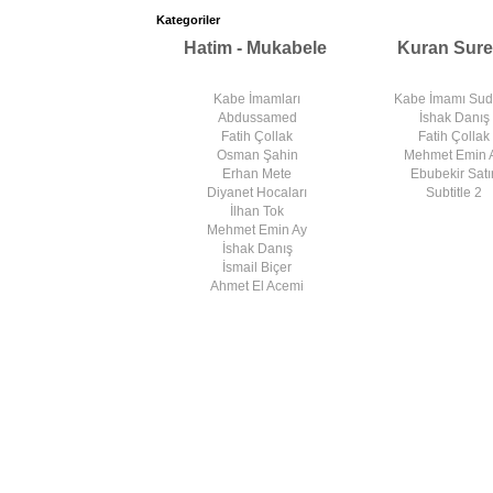
Kategoriler
Hatim - Mukabele
Kuran Sure
Kabe İmamları
Kabe İmamı Su
Abdussamed
İshak Danış
Fatih Çollak
Fatih Çollak
Osman Şahin
Mehmet Emin 
Erhan Mete
Ebubekir Satır
Diyanet Hocaları
Subtitle 2
İlhan Tok
Mehmet Emin Ay
İshak Danış
İsmail Biçer
Ahmet El Acemi