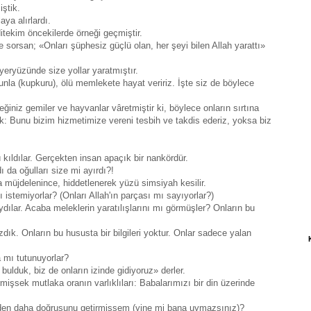
ştik.
ya alırlardı.
Nitekim öncekilerde örneği geçmiştir.
ye sorsan; «Onları şüphesiz güçlü olan, her şeyi bilen Allah yarattı»
 yeryüzünde size yollar yaratmıştır.
unla (kupkuru), ölü memlekete hayat veririz. İşte siz de böylece
ceğiniz gemiler ve hayvanlar vâretmiştir ki, böylece onların sırtına
rak: Bunu bizim hizmetimize vereni tesbih ve takdis ederiz, yoksa biz
 kıldılar. Gerçekten insan apaçık bir nankördür.
ı da oğulları size mi ayırdı?!
a müjdelenince, hiddetlenerek yüzü simsiyah kesilir.
 istemiyorlar? (Onları Allah'ın parçası mı sayıyorlar?)
ydılar. Acaba meleklerin yaratılışlarını mı görmüşler? Onların bu
dık. Onların bu hususta bir bilgileri yoktur. Onlar sadece yalan
 mı tutunuyorlar?
bulduk, biz de onların izinde gidiyoruz» derler.
şsek mutlaka oranın varlıklıları: Babalarımızı bir din üzerinde
n)den daha doğrusunu getirmişsem (yine mi bana uymazsınız)?