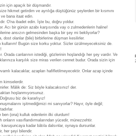
zin için apaçık bir düşmandır.
n size hikmet getirdim ve ayrılığa düştüğünüz şeylerden bir kısmını
 ve bana itaat edin.
r. O'na ibadet edin. İşte bu, doğru yoldur.
ler. Acı bir günün azabı karşısında vay o zulmedenlerin haline!
lerine ansızın gelmesinden başka bir şey mi bekliyorlar?
dost olanlar (bile) birbirlerine düşman kesilirler.
 kullarım! Bugün size korku yoktur. Sizler üzülmeyeceksiniz de.
!
ır. Orada canlarının istediği, gözlerinin hoşlandığı her şey vardır. Ve
klarınıza karşılık size miras verilen cennet budur. Orada sizin için
mlı kalacaklar, azapları hafifletilmeyecektir. Onlar azap içinde
m kimselerdir.
nirler. Mâlik de: Siz böyle kalacaksınız! der.
 haktan hoşlanmıyorsunuz.
 Doğrusu biz de kararlıyız!
konuşmalarını işitmediğimizi mi sanıyorlar? Hayır, öyle değil;
adırlar.
 ben (ona) kulluk edenlerin ilki olurdum!
ah onların vasıflandırmalarından yücedir, münezzehtir.
ne kavuşuncaya kadar bâtıla dalsınlar, oynaya dursunlar.
, her şeyi bilendir.