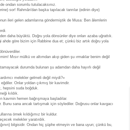
ride ondan sorumlu tutulacaksınız.
ine) sor! Rahmân'dan başka tapılacak tanrılar (edinin diye)
onun ileri gelen adamlarına göndermiştik de Musa: Ben âlemlerin
rdi.
inden daha büyüktü. Doğru yola dönsünler diye onları azaba uğrattık.
i ahde göre bizim için Rabbine dua et; çünkü biz artık doğru yola
dönüverdiler.
mim! Mısır mülkü ve altımdan akıp giden şu ırmaklar benim değil
latamayacak durumda bulunan şu adamdan daha hayırlı değil
yardımcı melekler gelmeli değil miydi?»
 eğdiler. Onlar yoldan çıkmış bir kavimdir.
ık, hepsini suda boğduk.
neği kıldık.
enin kavmin hemen bağrışmaya başladılar.
er. Bunu sana ancak tartışmak için söylediler. Doğrusu onlar kavgacı
larına örnek kıldığımız bir kuldur.
geçecek melekler yaratırdık.
ğının) bilgisidir. Ondan hiç şüphe etmeyin ve bana uyun; çünkü bu,