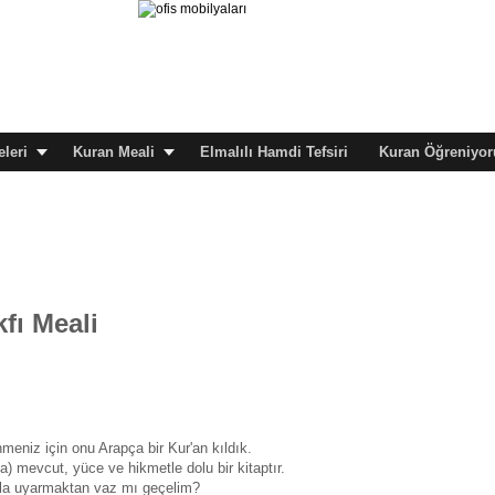
leri
Kuran Meali
Elmalılı Hamdi Tefsiri
Kuran Öğreniyor
fı Meali
nmeniz için onu Arapça bir Kur'an kıldık.
) mevcut, yüce ve hikmetle dolu bir kitaptır.
n'la uyarmaktan vaz mı geçelim?