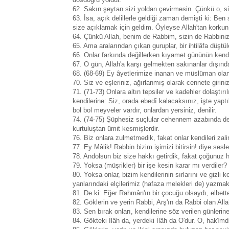
62. Sakın şeytan sizi yoldan çevirmesin. Çünkü o, si
63. İsa, açık delillerle geldiği zaman demişti ki: Be
size açıklamak için geldim. Öyleyse Allah'tan korkun
64. Çünkü Allah, benim de Rabbim, sizin de Rabbinizdi
65. Ama aralarından çıkan guruplar, bir ihtilâfa düştü
66. Onlar farkında değillerken kıyamet gününün kendi
67. O gün, Allah'a karşı gelmekten sakınanlar dışında, 
68. (68-69) Ey âyetlerimize inanan ve müslüman olan
70. Siz ve eşleriniz, ağırlanmış olarak cennete giriniz
71. (71-73) Onlara altın tepsiler ve kadehler dolaştırıl
kendilerine: Siz, orada ebedî kalacaksınız, işte yaptı
bol bol meyveler vardır, onlardan yersiniz, denilir.
74. (74-75) Şüphesiz suçlular cehennem azabında deva
kurtuluştan ümit kesmişlerdir.
76. Biz onlara zulmetmedik, fakat onlar kendileri zali
77. Ey Mâlik! Rabbin bizim işimizi bitirsin! diye sesle
78. Andolsun biz size hakkı getirdik, fakat çoğunuz
79. Yoksa (müşrikler) bir işe kesin karar mı verdiler?
80. Yoksa onlar, bizim kendilerinin sırlarını ve gizli 
yanlarındaki elçilerimiz (hafaza melekleri de) yazmakt
81. De ki: Eğer Rahmân'ın bir çocuğu olsaydı, elbette
82. Göklerin ve yerin Rabbi, Arş'ın da Rabbi olan All
83. Sen bırak onları, kendilerine söz verilen günleri
84. Gökteki İlâh da, yerdeki İlâh da O'dur. O, hakîmdir