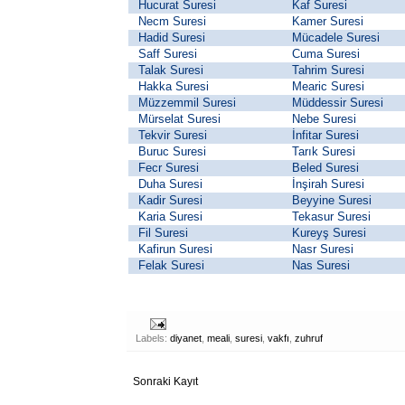
Hucurat Suresi
Kaf Suresi
Necm Suresi
Kamer Suresi
Hadid Suresi
Mücadele Suresi
Saff Suresi
Cuma Suresi
Talak Suresi
Tahrim Suresi
Hakka Suresi
Mearic Suresi
Müzzemmil Suresi
Müddessir Suresi
Mürselat Suresi
Nebe Suresi
Tekvir Suresi
İnfitar Suresi
Buruc Suresi
Tarık Suresi
Fecr Suresi
Beled Suresi
Duha Suresi
İnşirah Suresi
Kadir Suresi
Beyyine Suresi
Karia Suresi
Tekasur Suresi
Fil Suresi
Kureyş Suresi
Kafirun Suresi
Nasr Suresi
Felak Suresi
Nas Suresi
Labels:
diyanet
,
meali
,
suresi
,
vakfı
,
zuhruf
Sonraki Kayıt