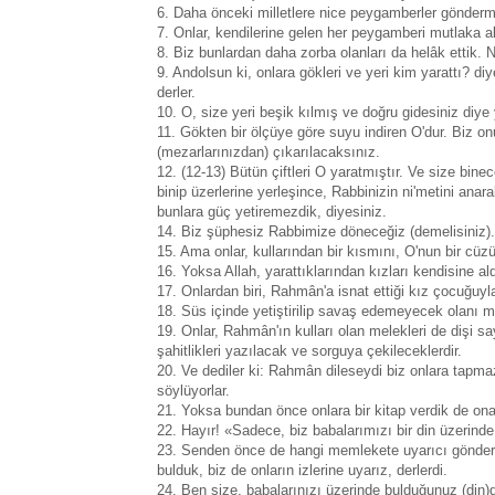
6. Daha önceki milletlere nice peygamberler göndermi
7. Onlar, kendilerine gelen her peygamberi mutlaka ala
8. Biz bunlardan daha zorba olanları da helâk ettik. 
9. Andolsun ki, onlara gökleri ve yeri kim yarattı? di
derler.
10. O, size yeri beşik kılmış ve doğru gidesiniz diye
11. Gökten bir ölçüye göre suyu indiren O'dur. Biz on
(mezarlarınızdan) çıkarılacaksınız.
12. (12-13) Bütün çiftleri O yaratmıştır. Ve size bine
binip üzerlerine yerleşince, Rabbinizin ni'metini ana
bunlara güç yetiremezdik, diyesiniz.
14. Biz şüphesiz Rabbimize döneceğiz (demelisiniz).
15. Ama onlar, kullarından bir kısmını, O'nun bir cüzü
16. Yoksa Allah, yarattıklarından kızları kendisine ald
17. Onlardan biri, Rahmân'a isnat ettiği kız çocuğuyl
18. Süs içinde yetiştirilip savaş edemeyecek olanı mı
19. Onlar, Rahmân'ın kulları olan melekleri de dişi sa
şahitlikleri yazılacak ve sorguya çekileceklerdir.
20. Ve dediler ki: Rahmân dileseydi biz onlara tapmaz
söylüyorlar.
21. Yoksa bundan önce onlara bir kitap verdik de ona
22. Hayır! «Sadece, biz babalarımızı bir din üzerinde 
23. Senden önce de hangi memlekete uyarıcı göndermi
bulduk, biz de onların izlerine uyarız, derlerdi.
24. Ben size, babalarınızı üzerinde bulduğunuz (di