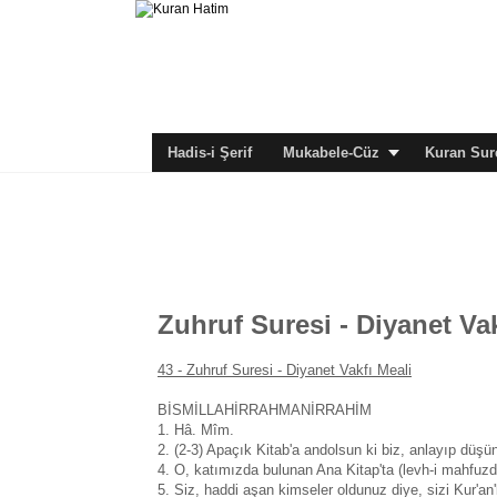
Hadis-i Şerif
Mukabele-Cüz
Kuran Sure
Zuhruf Suresi - Diyanet Vak
43 -
Zuhruf Suresi - Diyanet Vakfı Meali
BİSMİLLAHİRRAHMANİRRAHİM
1. Hâ. Mîm.
2. (2-3) Apaçık Kitab'a andolsun ki biz, anlayıp düşü
4. O, katımızda bulunan Ana Kitap'ta (levh-i mahfuzda
5. Siz, haddi aşan kimseler oldunuz diye, sizi Kur'a