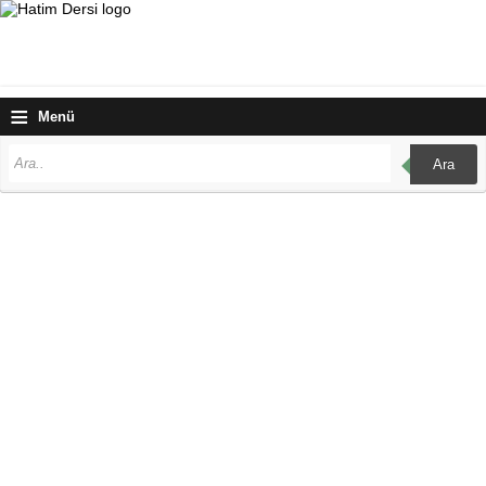
≡
Menü
Ara