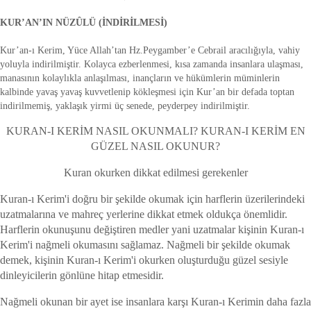
KUR’AN’IN NÜZÛLÜ (İNDİRİLMESİ)
Kur’an-ı Kerim, Yüce Allah’tan Hz.Peygamber’e Cebrail aracılığıyla, vahiy
yoluyla indirilmiştir. Kolayca ezberlenmesi, kısa zamanda insanlara ulaşması,
manasının kolaylıkla anlaşılması, inançların ve hükümlerin müminlerin
kalbinde yavaş yavaş kuvvetlenip kökleşmesi için Kur’an bir defada toptan
indirilmemiş, yaklaşık yirmi üç senede, peyderpey indirilmiştir.
KURAN-I KERİM NASIL OKUNMALI? KURAN-I KERİM EN
GÜZEL NASIL OKUNUR?
Kuran okurken dikkat edilmesi gerekenler
Kuran-ı Kerim'i doğru bir şekilde okumak için harflerin üzerilerindeki
uzatmalarına ve mahreç yerlerine dikkat etmek oldukça önemlidir.
Harflerin okunuşunu değiştiren medler yani uzatmalar kişinin Kuran-ı
Kerim'i nağmeli okumasını sağlamaz. Nağmeli bir şekilde okumak
demek, kişinin Kuran-ı Kerim'i okurken oluşturduğu güzel sesiyle
dinleyicilerin gönlüne hitap etmesidir.
Nağmeli okunan bir ayet ise insanlara karşı Kuran-ı Kerimin daha fazla