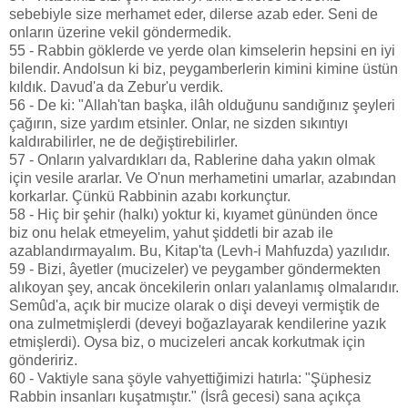
sebebiyle size merhamet eder, dilerse azab eder. Seni de
onların üzerine vekil göndermedik.
55 - Rabbin göklerde ve yerde olan kimselerin hepsini en iyi
bilendir. Andolsun ki biz, peygamberlerin kimini kimine üstün
kıldık. Davud'a da Zebur'u verdik.
56 - De ki: "Allah'tan başka, ilâh olduğunu sandığınız şeyleri
çağırın, size yardım etsinler. Onlar, ne sizden sıkıntıyı
kaldırabilirler, ne de değiştirebilirler.
57 - Onların yalvardıkları da, Rablerine daha yakın olmak
için vesile ararlar. Ve O'nun merhametini umarlar, azabından
korkarlar. Çünkü Rabbinin azabı korkunçtur.
58 - Hiç bir şehir (halkı) yoktur ki, kıyamet gününden önce
biz onu helak etmeyelim, yahut şiddetli bir azab ile
azablandırmayalım. Bu, Kitap'ta (Levh-i Mahfuzda) yazılıdır.
59 - Bizi, âyetler (mucizeler) ve peygamber göndermekten
alıkoyan şey, ancak öncekilerin onları yalanlamış olmalarıdır.
Semûd'a, açık bir mucize olarak o dişi deveyi vermiştik de
ona zulmetmişlerdi (deveyi boğazlayarak kendilerine yazık
etmişlerdi). Oysa biz, o mucizeleri ancak korkutmak için
göndeririz.
60 - Vaktiyle sana şöyle vahyettiğimizi hatırla: "Şüphesiz
Rabbin insanları kuşatmıştır." (İsrâ gecesi) sana açıkça