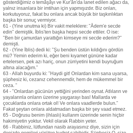
gösterdiğimiz o temâşâyı ve Kur'ân'da lanet edilen ağacı da,
yalnız insanlara bir imtihan için yapmışızdır. Biz onları,
korkutuyoruz, fakat bu onlara ancak büyük bir taşkınlıktan
başka bir sonuç vermiyor.
61 - (Yine unutma ki) Bir vakit meleklere: "Âdem'e secde
edin" demiştik. İblis'ten başka hepsi secde ettiler. O ise:
"Ben bir çamurdan yarattığın kimseye mi secde ederim?"
demişti.
62 - (Yine İblis) dedi ki: "Şu benden üstün kıldığını gördün
mü? Yemin ederim ki, eğer beni kıyamet gününe kadar
ertelersen, pek azı hariç, onun zürriyetini kendi buyruğum
altına alacağım."
63 - Allah buyurdu ki: "Haydi git! Onlardan kim sana uyarsa,
şüphesiz ki, cezanız cehennemdir, hem de mükemmel bir
ceza. "
64 - "Onlardan gücünün yettiğini yerinden oynat. Atlıların ve
yayalarınla onların üzerine yaygarayı bas! Mallarda ve
çocuklarda onlara ortak ol! Ve onlara vaadlerde bulun."
Fakat şeytan onlara aldatmadan başka bir şey vaad etmez.
65 - Doğrusu benim (ihlaslı) kullarım üzerinde senin hiçbir
hakimiyetin yoktur. Vekil olarak Rabbin yeter.
66 - Rabbiniz, lütfundan nasib arayasınız diye, sizin için
denizde gemileri yürüten kudret sahibidir. Şüphesiz O, size