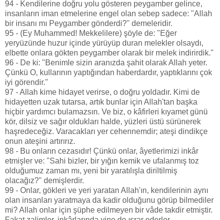
94 - Kendilerine doğru yolu gösteren peygamber gelince,
insanların iman etmelerine engel olan sebep sadece: "Allah
bir insanı mı Peygamber gönderdi?" demeleridir.
95 - (Ey Muhammed! Mekkelilere) şöyle de: "Eğer
yeryüzünde huzur içinde yürüyüp duran melekler olsaydı,
elbette onlara gökten peygamber olarak bir melek indirirdik."
96 - De ki: "Benimle sizin aranızda şahit olarak Allah yeter.
Çünkü O, kullarının yaptığından haberdardır, yaptıklarını çok
iyi görendir."
97 - Allah kime hidayet verirse, o doğru yoldadır. Kimi de
hidayetten uzak tutarsa, artık bunlar için Allah'tan başka
hiçbir yardımcı bulamazsın. Ve biz, o kâfirleri kıyamet günü
kör, dilsiz ve sağır oldukları halde, yüzleri üstü sürünerek
haşredeceğiz. Varacakları yer cehennemdir; ateşi dindikçe
onun ateşini artırırız.
98 - Bu onların cezasıdır! Çünkü onlar, âyetlerimizi inkâr
etmişler ve: "Sahi bizler, bir yığın kemik ve ufalanmış toz
olduğumuz zaman mı, yeni bir yaratılışla diriltilmiş
olacağız?" demişlerdir.
99 - Onlar, gökleri ve yeri yaratan Allah'ın, kendilerinin aynı
olan insanları yaratmaya da kadir olduğunu görüp bilmediler
mi? Allah onlar için şüphe edilmeyen bir vâde takdir etmiştir.
Fakat zalimler, inkârlarında yine de ısrar ederler.