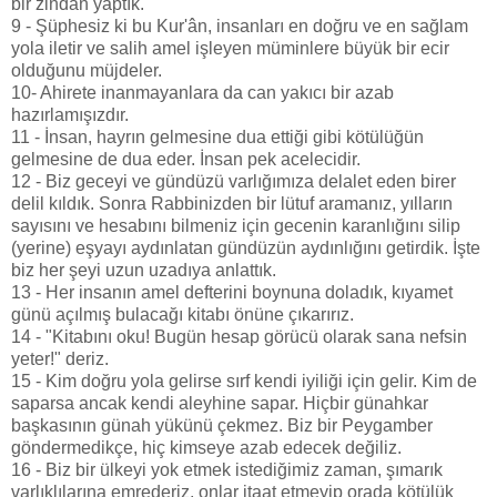
bir zindan yaptık.
9 - Şüphesiz ki bu Kur'ân, insanları en doğru ve en sağlam
yola iletir ve salih amel işleyen müminlere büyük bir ecir
olduğunu müjdeler.
10- Ahirete inanmayanlara da can yakıcı bir azab
hazırlamışızdır.
11 - İnsan, hayrın gelmesine dua ettiği gibi kötülüğün
gelmesine de dua eder. İnsan pek acelecidir.
12 - Biz geceyi ve gündüzü varlığımıza delalet eden birer
delil kıldık. Sonra Rabbinizden bir lütuf aramanız, yılların
sayısını ve hesabını bilmeniz için gecenin karanlığını silip
(yerine) eşyayı aydınlatan gündüzün aydınlığını getirdik. İşte
biz her şeyi uzun uzadıya anlattık.
13 - Her insanın amel defterini boynuna doladık, kıyamet
günü açılmış bulacağı kitabı önüne çıkarırız.
14 - "Kitabını oku! Bugün hesap görücü olarak sana nefsin
yeter!" deriz.
15 - Kim doğru yola gelirse sırf kendi iyiliği için gelir. Kim de
saparsa ancak kendi aleyhine sapar. Hiçbir günahkar
başkasının günah yükünü çekmez. Biz bir Peygamber
göndermedikçe, hiç kimseye azab edecek değiliz.
16 - Biz bir ülkeyi yok etmek istediğimiz zaman, şımarık
varlıklılarına emrederiz, onlar itaat etmeyip orada kötülük