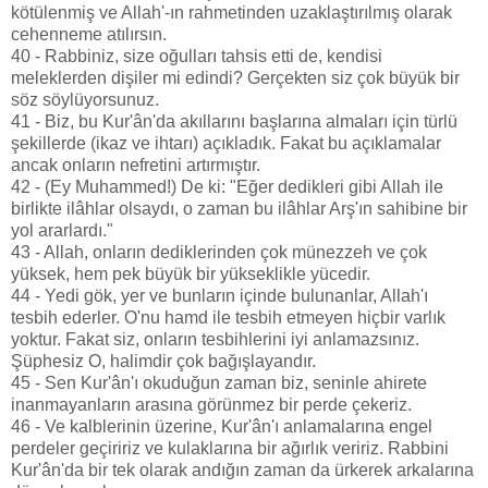
kötülenmiş ve Allah'-ın rahmetinden uzaklaştırılmış olarak
cehenneme atılırsın.
40 - Rabbiniz, size oğulları tahsis etti de, kendisi
meleklerden dişiler mi edindi? Gerçekten siz çok büyük bir
söz söylüyorsunuz.
41 - Biz, bu Kur'ân'da akıllarını başlarına almaları için türlü
şekillerde (ikaz ve ihtarı) açıkladık. Fakat bu açıklamalar
ancak onların nefretini artırmıştır.
42 - (Ey Muhammed!) De ki: "Eğer dedikleri gibi Allah ile
birlikte ilâhlar olsaydı, o zaman bu ilâhlar Arş'ın sahibine bir
yol ararlardı."
43 - Allah, onların dediklerinden çok münezzeh ve çok
yüksek, hem pek büyük bir yükseklikle yücedir.
44 - Yedi gök, yer ve bunların içinde bulunanlar, Allah'ı
tesbih ederler. O'nu hamd ile tesbih etmeyen hiçbir varlık
yoktur. Fakat siz, onların tesbihlerini iyi anlamazsınız.
Şüphesiz O, halimdir çok bağışlayandır.
45 - Sen Kur'ân'ı okuduğun zaman biz, seninle ahirete
inanmayanların arasına görünmez bir perde çekeriz.
46 - Ve kalblerinin üzerine, Kur'ân'ı anlamalarına engel
perdeler geçiririz ve kulaklarına bir ağırlık veririz. Rabbini
Kur'ân'da bir tek olarak andığın zaman da ürkerek arkalarına