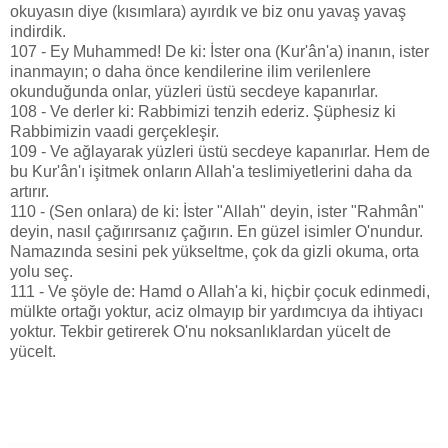
okuyasın diye (kısımlara) ayırdık ve biz onu yavaş yavaş
indirdik.
107 - Ey Muhammed! De ki: İster ona (Kur'ân'a) inanın, ister
inanmayın; o daha önce kendilerine ilim verilenlere
okunduğunda onlar, yüzleri üstü secdeye kapanırlar.
108 - Ve derler ki: Rabbimizi tenzih ederiz. Şüphesiz ki
Rabbimizin vaadi gerçekleşir.
109 - Ve ağlayarak yüzleri üstü secdeye kapanırlar. Hem de
bu Kur'ân'ı işitmek onların Allah'a teslimiyetlerini daha da
artırır.
110 - (Sen onlara) de ki: İster "Allah" deyin, ister "Rahmân"
deyin, nasıl çağırırsanız çağırın. En güzel isimler O'nundur.
Namazında sesini pek yükseltme, çok da gizli okuma, orta
yolu seç.
111 - Ve şöyle de: Hamd o Allah'a ki, hiçbir çocuk edinmedi,
mülkte ortağı yoktur, aciz olmayıp bir yardımcıya da ihtiyacı
yoktur. Tekbir getirerek O'nu noksanlıklardan yücelt de
yücelt.