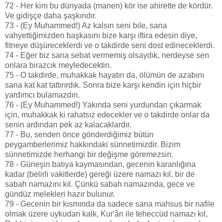
72 - Her kim bu dünyada (manen) kör ise ahirette de kördür.
Ve gidişçe daha şaşkındır.
73 - (Ey Muhammed!) Az kalsın seni bile, sana
vahyettiğimizden başkasını bize karşı iftira edesin diye,
fitneye düşüreceklerdi ve o takdirde seni dost edineceklerdi.
74 - Eğer biz sana sebat vermemiş olsaydık, nerdeyse sen
onlara birazcık meyledecektin.
75 - O takdirde, muhakkak hayatın da, ölümün de azabını
sana kat kat tattırırdık. Sonra bize karşı kendin için hiçbir
yardımcı bulamazdın.
76 - (Ey Muhammed!) Yakında seni yurdundan çıkarmak
için, muhakkak ki rahatsız edecekler ve o takdirde onlar da
senin ardından pek az kalacaklardır.
77 - Bu, senden önce gönderdiğimiz bütün
peygamberlerimiz hakkındaki sünnetimizdir. Bizim
sünnetimizde herhangi bir değişme göremezsin.
78 - Güneşin batıya kaymasından, gecenin karanlığına
kadar (belirli vakitlerde) gereği üzere namazı kıl, bir de
sabah namazını kıl. Çünkü sabah namazında, gece ve
gündüz melekleri hazır bulunur.
79 - Gecenin bir kısmında da sadece sana mahsus bir nafile
olmak üzere uykudan kalk, Kur'ân ile teheccüd namazı kıl,