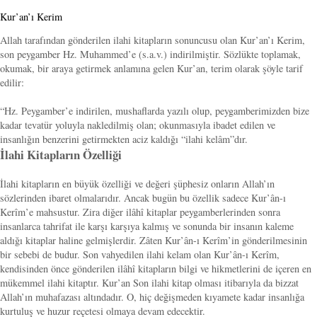
Kur’an’ı Kerim
Allah tarafından gönderilen ilahi kitapların sonuncusu olan Kur’an’ı Kerim,
son peygamber Hz. Muhammed’e (s.a.v.) indirilmiştir. Sözlükte toplamak,
okumak, bir araya getirmek anlamına gelen Kur’an, terim olarak şöyle tarif
edilir:
“Hz. Peygamber’e indirilen, mushaflarda yazılı olup, peygamberimizden bize
kadar tevatür yoluyla nakledilmiş olan; okunmasıyla ibadet edilen ve
insanlığın benzerini getirmekten aciz kaldığı “ilahi kelâm”dır.
İlahi Kitapların Özelliği
İlahi kitapların en büyük özelliği ve değeri şüphesiz onların Allah’ın
sözlerinden ibaret olmalarıdır. Ancak bugün bu özellik sadece Kur’ân-ı
Kerîm’e mahsustur. Zira diğer ilâhî kitaplar peygamberlerinden sonra
insanlarca tahrifat ile karşı karşıya kalmış ve sonunda bir insanın kaleme
aldığı kitaplar haline gelmişlerdir. Zâten Kur’ân-ı Kerîm’in gönderilmesinin
bir sebebi de budur. Son vahyedilen ilahi kelam olan Kur’ân-ı Kerîm,
kendisinden önce gönderilen ilâhî kitapların bilgi ve hikmetlerini de içeren en
mükemmel ilahi kitaptır. Kur’an Son ilahi kitap olması itibarıyla da bizzat
Allah’ın muhafazası altındadır. O, hiç değişmeden kıyamete kadar insanlığa
kurtuluş ve huzur reçetesi olmaya devam edecektir.