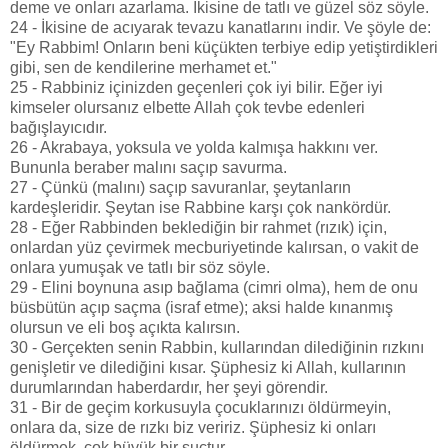
deme ve onları azarlama. İkisine de tatlı ve güzel söz söyle.
24 - İkisine de acıyarak tevazu kanatlarını indir. Ve şöyle de:
"Ey Rabbim! Onların beni küçükten terbiye edip yetiştirdikleri
gibi, sen de kendilerine merhamet et."
25 - Rabbiniz içinizden geçenleri çok iyi bilir. Eğer iyi
kimseler olursanız elbette Allah çok tevbe edenleri
bağışlayıcıdır.
26 - Akrabaya, yoksula ve yolda kalmışa hakkını ver.
Bununla beraber malını saçıp savurma.
27 - Çünkü (malını) saçıp savuranlar, şeytanların
kardeşleridir. Şeytan ise Rabbine karşı çok nankördür.
28 - Eğer Rabbinden beklediğin bir rahmet (rızık) için,
onlardan yüz çevirmek mecburiyetinde kalırsan, o vakit de
onlara yumuşak ve tatlı bir söz söyle.
29 - Elini boynuna asıp bağlama (cimri olma), hem de onu
büsbütün açıp saçma (israf etme); aksi halde kınanmış
olursun ve eli boş açıkta kalırsın.
30 - Gerçekten senin Rabbin, kullarından dilediğinin rızkını
genişletir ve dilediğini kısar. Şüphesiz ki Allah, kullarının
durumlarından haberdardır, her şeyi görendir.
31 - Bir de geçim korkusuyla çocuklarınızı öldürmeyin,
onlara da, size de rızkı biz veririz. Şüphesiz ki onları
öldürmek, çok büyük bir suçtur.