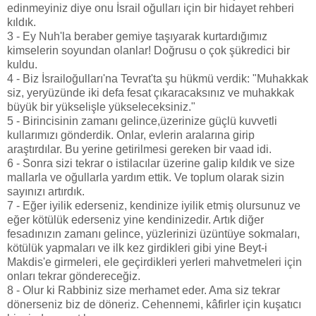
edinmeyiniz diye onu İsrail oğulları için bir hidayet rehberi
kıldık.
3 - Ey Nuh'la beraber gemiye taşıyarak kurtardığımız
kimselerin soyundan olanlar! Doğrusu o çok şükredici bir
kuldu.
4 - Biz İsrailoğulları'na Tevrat'ta şu hükmü verdik: "Muhakkak
siz, yeryüzünde iki defa fesat çıkaracaksınız ve muhakkak
büyük bir yükselişle yükseleceksiniz."
5 - Birincisinin zamanı gelince,üzerinize güçlü kuvvetli
kullarımızı gönderdik. Onlar, evlerin aralarına girip
araştırdılar. Bu yerine getirilmesi gereken bir vaad idi.
6 - Sonra sizi tekrar o istilacılar üzerine galip kıldık ve size
mallarla ve oğullarla yardım ettik. Ve toplum olarak sizin
sayınızı artırdık.
7 - Eğer iyilik ederseniz, kendinize iyilik etmiş olursunuz ve
eğer kötülük ederseniz yine kendinizedir. Artık diğer
fesadınızın zamanı gelince, yüzlerinizi üzüntüye sokmaları,
kötülük yapmaları ve ilk kez girdikleri gibi yine Beyt-i
Makdis'e girmeleri, ele geçirdikleri yerleri mahvetmeleri için
onları tekrar göndereceğiz.
8 - Olur ki Rabbiniz size merhamet eder. Ama siz tekrar
dönerseniz biz de döneriz. Cehennemi, kâfirler için kuşatıcı