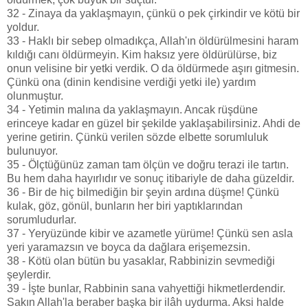
32 - Zinaya da yaklaşmayın, çünkü o pek çirkindir ve kötü bir
yoldur.
33 - Haklı bir sebep olmadıkça, Allah'ın öldürülmesini haram
kıldığı canı öldürmeyin. Kim haksız yere öldürülürse, biz
onun velisine bir yetki verdik. O da öldürmede aşırı gitmesin.
Çünkü ona (dinin kendisine verdiği yetki ile) yardım
olunmuştur.
34 - Yetimin malına da yaklaşmayın. Ancak rüşdüne
erinceye kadar en güzel bir şekilde yaklaşabilirsiniz. Ahdi de
yerine getirin. Çünkü verilen sözde elbette sorumluluk
bulunuyor.
35 - Ölçtüğünüz zaman tam ölçün ve doğru terazi ile tartın.
Bu hem daha hayırlıdır ve sonuç itibariyle de daha güzeldir.
36 - Bir de hiç bilmediğin bir şeyin ardına düşme! Çünkü
kulak, göz, gönül, bunların her biri yaptıklarından
sorumludurlar.
37 - Yeryüzünde kibir ve azametle yürüme! Çünkü sen asla
yeri yaramazsın ve boyca da dağlara erişemezsin.
38 - Kötü olan bütün bu yasaklar, Rabbinizin sevmediği
şeylerdir.
39 - İşte bunlar, Rabbinin sana vahyettiği hikmetlerdendir.
Sakın Allah'la beraber başka bir ilâh uydurma. Aksi halde