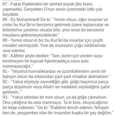
87 - Fakat Rabbinden bir rahmet olarak (biz bunu
yapmadık). Gerçekten O'nun senin üzerindeki lütfu çok
büyüktür.
88 - Ey Muhammed! De ki: "Yemin olsun, eğer insanlar ve
cinler bu Kur'ân'ın benzerini getirmek üzere toplansalar ve
birbirlerine yardımcı olsalar bile, yine onun bir benzerini
meydana getiremeyeceklerdir."
89 - Yemin olsun ki biz bu Kur'ân'da insanlar için çeşitli
misaller vermişizdir. Yine de insanların çoğu inkârlarında
ısrar ederler.
90 - Kâfirler şöyle dediler: "Sen, bizim için yerden suyu
kesilmeyen bir kaynak fışkırtmadıkça sana asla
inanmayacağız."
91 - "Veyahut hurmalıklardan ve üzümlüklerden senin bir
bahçen olsun da ortasından şarıl şarıl ırmaklar akıtmalısın."
92 - "Yahut söyleyip zannettiğin gibi, göğü başımıza parça
parça düşüresin veya Allah'ı ve melekleri söylediğine şahit
getiresin. "
93 - "Yahut altından bir evin olsun, ya da göğe çıkmalısın.
Ona çıktığına da asla inanmayız. Ta ki bize, okuyacağımız
bir kitap indiresin." De ki: "Rabbimi tenzih ederim. Nihayet
ben de, peygamber olan bir insandan başka bir şey değilim."