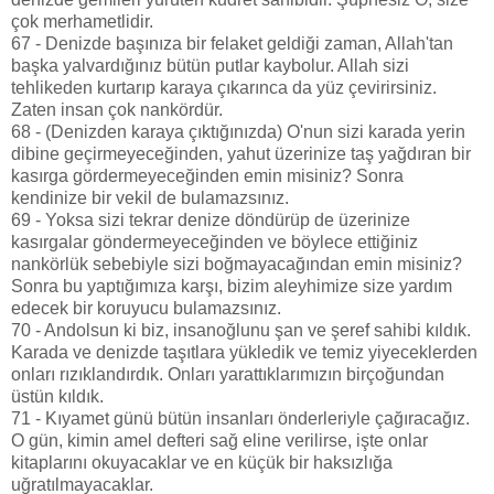
çok merhametlidir.
67 - Denizde başınıza bir felaket geldiği zaman, Allah'tan
başka yalvardığınız bütün putlar kaybolur. Allah sizi
tehlikeden kurtarıp karaya çıkarınca da yüz çevirirsiniz.
Zaten insan çok nankördür.
68 - (Denizden karaya çıktığınızda) O'nun sizi karada yerin
dibine geçirmeyeceğinden, yahut üzerinize taş yağdıran bir
kasırga gördermeyeceğinden emin misiniz? Sonra
kendinize bir vekil de bulamazsınız.
69 - Yoksa sizi tekrar denize döndürüp de üzerinize
kasırgalar göndermeyeceğinden ve böylece ettiğiniz
nankörlük sebebiyle sizi boğmayacağından emin misiniz?
Sonra bu yaptığımıza karşı, bizim aleyhimize size yardım
edecek bir koruyucu bulamazsınız.
70 - Andolsun ki biz, insanoğlunu şan ve şeref sahibi kıldık.
Karada ve denizde taşıtlara yükledik ve temiz yiyeceklerden
onları rızıklandırdık. Onları yarattıklarımızın birçoğundan
üstün kıldık.
71 - Kıyamet günü bütün insanları önderleriyle çağıracağız.
O gün, kimin amel defteri sağ eline verilirse, işte onlar
kitaplarını okuyacaklar ve en küçük bir haksızlığa
uğratılmayacaklar.