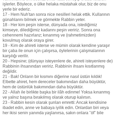
işlerler. Böylece, o ülke helaka müstahak olur, biz de onu
yerle bir ederiz.
17 - Hem Nuh'tan sonra nice nesilleri helak ettik. Kullarının
günahlarını bilmek ve görmekte Rabbin yeter.
18 - Her kim peşin isterse, dünyada ona, istediğimiz
kimseye, dilediğimiz kadarını peşin veririz. Sonra ona
cehennemi hazırlarız; kınanmış ve (rahmetimizden)
kovulmuş olarak oraya girer.
19 - Kim de ahireti isterse ve mümin olarak kendine yaraşır
bir çaba ile onun için çalışırsa, öylelerinin çalışmalarının
karşılığı verilir.
20 - Hepsine; (dünyayı isteyenlere de, ahireti isteyenlere de)
Rabbinin ihsanından veririz. Rabbinin ihsanı kısıtlanmış
değildir.
21 - Bak! Onların bir kısmını diğerine nasıl üstün kıldık!
Elbette ahiret, hem dereceler bakımından daha büyüktür,
hem de üstünlük bakımından daha büyüktür.
22 - Allah ile birlikte başka bir ilâh edinme! Yoksa kınanmış
ve yalnız başına bırakılmış olarak oturup kalırsın.
23 - Rabbin kesin olarak şunları emretti: Ancak kendisine
ibadet edin, anne ve babaya iyilik edin. Onlardan biri veya
her ikisi senin yanında yaşlanırsa, sakın onlara "öf" bile