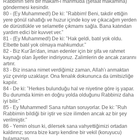
Rabbinin seni bir makam-ı mahmuda (şefaat makamına)
göndermesi kesindir.
80 - (Ey Muhammed!) De ki: "Rabbim! Beni, takdir ettiğin
yere gönül rahatlığı ve huzur içinde koy ve çıkacağım yerden
de dürüstlükle ve selametle çıkmamı sağla. Bana katından
yardım edici bir kuvvet ver."
81 - (Ey Muhammed!) De ki: "Hak geldi, batıl yok oldu.
Elbette batıl yok olmaya mahkumdur."
82 - Biz Kur'ân'dan, iman edenler için bir şifa ve rahmet
kaynağı olan âyetler indiriyoruz. Zalimlerin de ancak zararını
artırır.
83 - Biz insana nimet verdiğimiz zaman, Allah'ı anmaktan
yüz çevirip uzaklaşır. Ona fenalık dokununca da ümitsizliğe
kapılır.
84 - De ki: "Herkes bulunduğu hal ve niyetine göre iş yapar.
Bu durumda kimin en doğru yolda olduğunu Rabbiniz daha
iyi bilir."
85 - Ey Muhammed! Sana ruhtan soruyorlar. De ki: "Ruh
Rabbimin bildiği bir iştir ve size ilimden ancak az bir şey
verilmiştir."
86 - Yemin olsun ki, dilersek sana vahyettiğimizi ortadan
kaldırırız; sonra bize karşı kendine bir vekil (koruyucu)
bulamazsın.