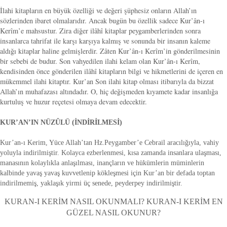
İlahi kitapların en büyük özelliği ve değeri şüphesiz onların Allah’ın
sözlerinden ibaret olmalarıdır. Ancak bugün bu özellik sadece Kur’ân-ı
Kerîm’e mahsustur. Zira diğer ilâhî kitaplar peygamberlerinden sonra
insanlarca tahrifat ile karşı karşıya kalmış ve sonunda bir insanın kaleme
aldığı kitaplar haline gelmişlerdir. Zâten Kur’ân-ı Kerîm’in gönderilmesinin
bir sebebi de budur. Son vahyedilen ilahi kelam olan Kur’ân-ı Kerîm,
kendisinden önce gönderilen ilâhî kitapların bilgi ve hikmetlerini de içeren en
mükemmel ilahi kitaptır. Kur’an Son ilahi kitap olması itibarıyla da bizzat
Allah’ın muhafazası altındadır. O, hiç değişmeden kıyamete kadar insanlığa
kurtuluş ve huzur reçetesi olmaya devam edecektir.
KUR’AN’IN NÜZÛLÜ (İNDİRİLMESİ)
Kur’an-ı Kerim, Yüce Allah’tan Hz.Peygamber’e Cebrail aracılığıyla, vahiy
yoluyla indirilmiştir. Kolayca ezberlenmesi, kısa zamanda insanlara ulaşması,
manasının kolaylıkla anlaşılması, inançların ve hükümlerin müminlerin
kalbinde yavaş yavaş kuvvetlenip kökleşmesi için Kur’an bir defada toptan
indirilmemiş, yaklaşık yirmi üç senede, peyderpey indirilmiştir.
KURAN-I KERİM NASIL OKUNMALI? KURAN-I KERİM EN
GÜZEL NASIL OKUNUR?