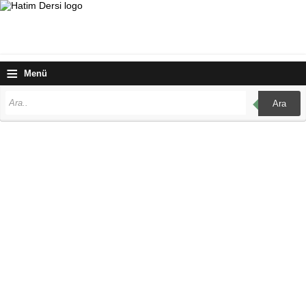
≡
Menü
Ara