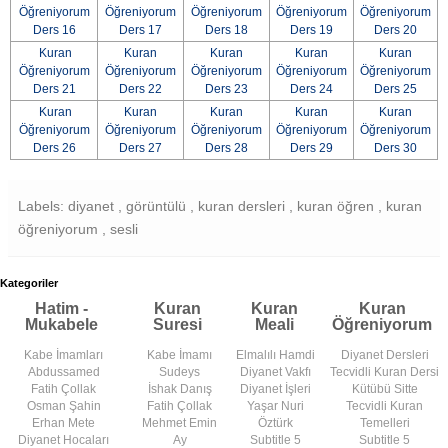
Öğreniyorum
Öğreniyorum
Öğreniyorum
Öğreniyorum
Öğreniyorum
Ders 16
Ders 17
Ders 18
Ders 19
Ders 20
Kuran
Kuran
Kuran
Kuran
Kuran
Öğreniyorum
Öğreniyorum
Öğreniyorum
Öğreniyorum
Öğreniyorum
Ders 21
Ders 22
Ders 23
Ders 24
Ders 25
Kuran
Kuran
Kuran
Kuran
Kuran
Öğreniyorum
Öğreniyorum
Öğreniyorum
Öğreniyorum
Öğreniyorum
Ders 26
Ders 27
Ders 28
Ders 29
Ders 30
Labels: diyanet , görüntülü , kuran dersleri , kuran öğren , kuran
öğreniyorum , sesli
Kategoriler
Hatim -
Kuran
Kuran
Kuran
Mukabele
Suresi
Meali
Öğreniyorum
Kabe İmamları
Kabe İmamı
Elmalılı Hamdi
Diyanet Dersleri
Abdussamed
Sudeys
Diyanet Vakfı
Tecvidli Kuran Dersi
Fatih Çollak
İshak Danış
Diyanet İşleri
Kütübü Sitte
Osman Şahin
Fatih Çollak
Yaşar Nuri
Tecvidli Kuran
Erhan Mete
Mehmet Emin
Öztürk
Temelleri
Diyanet Hocaları
Ay
Subtitle 5
Subtitle 5