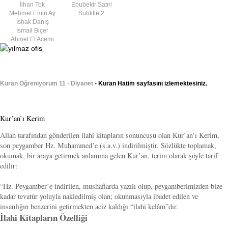
İlhan Tok
Ebubekir Satıri
Mehmet Emin Ay
Subtitle 2
İshak Danış
İsmail Biçer
Ahmet El Acemi
Kuran Öğreniyorum 11 - Diyanet
- Kuran Hatim sayfasını izlemektesiniz.
Kur’an’ı Kerim
Allah tarafından gönderilen ilahi kitapların sonuncusu olan Kur’an’ı Kerim,
son peygamber Hz. Muhammed’e (s.a.v.) indirilmiştir. Sözlükte toplamak,
okumak, bir araya getirmek anlamına gelen Kur’an, terim olarak şöyle tarif
edilir:
“Hz. Peygamber’e indirilen, mushaflarda yazılı olup, peygamberimizden bize
kadar tevatür yoluyla nakledilmiş olan; okunmasıyla ibadet edilen ve
insanlığın benzerini getirmekten aciz kaldığı “ilahi kelâm”dır.
İlahi Kitapların Özelliği