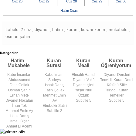
Cüz 26
Cüz 27
Cüz 28
Cüz 29
Cüz 30
Hatim Duası
Labels: 2.cüz , diyanet , hatim , kuran , kuranı kerim , mukabele ,
osman şahin
Kategoriler
Hatim -
Kuran
Kuran
Kuran
Mukabele
Suresi
Meali
Öğreniyorum
Kabe İmamları
Kabe İmamı
Elmalılı Hamdi
Diyanet Dersleri
Abdussamed
Sudeys
Diyanet Vakfı
Tecvidli Kuran Dersi
Fatih Çollak
İshak Danış
Diyanet İşleri
Kütübü Sitte
Osman Şahin
Fatih Çollak
Yaşar Nuri
Tecvidli Kuran
Erhan Mete
Mehmet Emin
Öztürk
Temelleri
Diyanet Hocaları
Ay
Subtitle 5
Subtitle 5
İlhan Tok
Ebubekir Satıri
Mehmet Emin Ay
Subtitle 2
İshak Danış
İsmail Biçer
Ahmet El Acemi