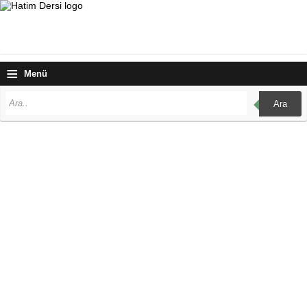
≡
Menü
Ara