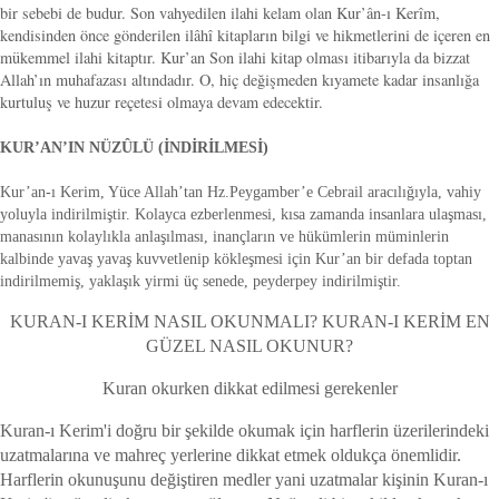
bir sebebi de budur. Son vahyedilen ilahi kelam olan Kur’ân-ı Kerîm,
kendisinden önce gönderilen ilâhî kitapların bilgi ve hikmetlerini de içeren en
mükemmel ilahi kitaptır. Kur’an Son ilahi kitap olması itibarıyla da bizzat
Allah’ın muhafazası altındadır. O, hiç değişmeden kıyamete kadar insanlığa
kurtuluş ve huzur reçetesi olmaya devam edecektir.
KUR’AN’IN NÜZÛLÜ (İNDİRİLMESİ)
Kur’an-ı Kerim, Yüce Allah’tan Hz.Peygamber’e Cebrail aracılığıyla, vahiy
yoluyla indirilmiştir. Kolayca ezberlenmesi, kısa zamanda insanlara ulaşması,
manasının kolaylıkla anlaşılması, inançların ve hükümlerin müminlerin
kalbinde yavaş yavaş kuvvetlenip kökleşmesi için Kur’an bir defada toptan
indirilmemiş, yaklaşık yirmi üç senede, peyderpey indirilmiştir.
KURAN-I KERİM NASIL OKUNMALI? KURAN-I KERİM EN
GÜZEL NASIL OKUNUR?
Kuran okurken dikkat edilmesi gerekenler
Kuran-ı Kerim'i doğru bir şekilde okumak için harflerin üzerilerindeki
uzatmalarına ve mahreç yerlerine dikkat etmek oldukça önemlidir.
Harflerin okunuşunu değiştiren medler yani uzatmalar kişinin Kuran-ı