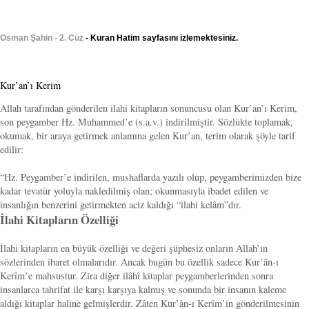
Osman Şahin - 2. Cüz
- Kuran Hatim sayfasını izlemektesiniz.
Kur’an’ı Kerim
Allah tarafından gönderilen ilahi kitapların sonuncusu olan Kur’an’ı Kerim,
son peygamber Hz. Muhammed’e (s.a.v.) indirilmiştir. Sözlükte toplamak,
okumak, bir araya getirmek anlamına gelen Kur’an, terim olarak şöyle tarif
edilir:
“Hz. Peygamber’e indirilen, mushaflarda yazılı olup, peygamberimizden bize
kadar tevatür yoluyla nakledilmiş olan; okunmasıyla ibadet edilen ve
insanlığın benzerini getirmekten aciz kaldığı “ilahi kelâm”dır.
İlahi Kitapların Özelliği
İlahi kitapların en büyük özelliği ve değeri şüphesiz onların Allah’ın
sözlerinden ibaret olmalarıdır. Ancak bugün bu özellik sadece Kur’ân-ı
Kerîm’e mahsustur. Zira diğer ilâhî kitaplar peygamberlerinden sonra
insanlarca tahrifat ile karşı karşıya kalmış ve sonunda bir insanın kaleme
aldığı kitaplar haline gelmişlerdir. Zâten Kur’ân-ı Kerîm’in gönderilmesinin