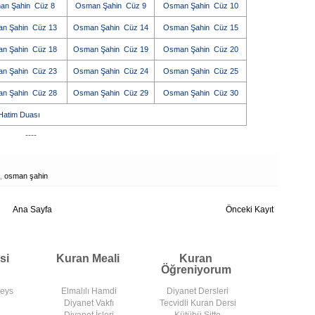
an Şahin Cüz 8
Osman Şahin Cüz 9
Osman Şahin Cüz 10
n Şahin Cüz 13
Osman Şahin Cüz 14
Osman Şahin Cüz 15
n Şahin Cüz 18
Osman Şahin Cüz 19
Osman Şahin Cüz 20
n Şahin Cüz 23
Osman Şahin Cüz 24
Osman Şahin Cüz 25
n Şahin Cüz 28
Osman Şahin Cüz 29
Osman Şahin Cüz 30
atim Duası
----
,
osman şahin
Ana Sayfa
Önceki Kayıt
si
Kuran Meali
Kuran
Öğreniyorum
deys
Elmalılı Hamdi
Diyanet Dersleri
Diyanet Vakfı
Tecvidli Kuran Dersi
Diyanet İşleri
Kütübü Sitte