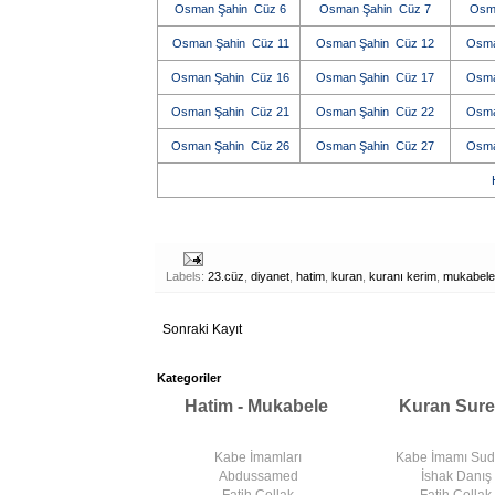
Osman Şahin Cüz 6
Osman Şahin Cüz 7
Osm
Osman Şahin Cüz 11
Osman Şahin Cüz 12
Osma
Osman Şahin Cüz 16
Osman Şahin Cüz 17
Osma
Osman Şahin Cüz 21
Osman Şahin Cüz 22
Osma
Osman Şahin Cüz 26
Osman Şahin Cüz 27
Osma
H
Labels:
23.cüz
,
diyanet
,
hatim
,
kuran
,
kuranı kerim
,
mukabele
Sonraki Kayıt
Kategoriler
Hatim - Mukabele
Kuran Sure
Kabe İmamları
Kabe İmamı Su
Abdussamed
İshak Danış
Fatih Çollak
Fatih Çollak