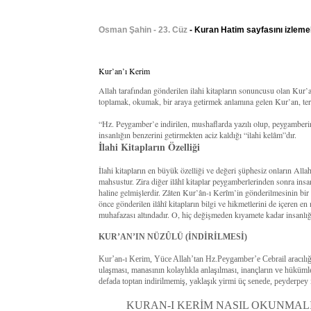
Osman Şahin - 23. Cüz
- Kuran Hatim sayfasını izleme
Kur’an’ı Kerim
Allah tarafından gönderilen ilahi kitapların sonuncusu olan Kur
toplamak, okumak, bir araya getirmek anlamına gelen Kur’an, terim
“Hz. Peygamber’e indirilen, mushaflarda yazılı olup, peygamberi
insanlığın benzerini getirmekten aciz kaldığı “ilahi kelâm”dır.
İlahi Kitapların Özelliği
İlahi kitapların en büyük özelliği ve değeri şüphesiz onların All
mahsustur. Zira diğer ilâhî kitaplar peygamberlerinden sonra insan
haline gelmişlerdir. Zâten Kur’ân-ı Kerîm’in gönderilmesinin bi
önce gönderilen ilâhî kitapların bilgi ve hikmetlerini de içeren en
muhafazası altındadır. O, hiç değişmeden kıyamete kadar insanlığ
KUR’AN’IN NÜZÛLÜ (İNDİRİLMESİ)
Kur’an-ı Kerim, Yüce Allah’tan Hz.Peygamber’e Cebrail aracılığıy
ulaşması, manasının kolaylıkla anlaşılması, inançların ve hüküm
defada toptan indirilmemiş, yaklaşık yirmi üç senede, peyderpey i
KURAN-I KERİM NASIL OKUNMALI