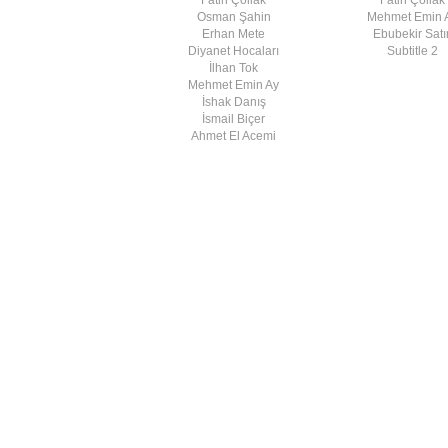
Osman Şahin
Mehmet Emin 
Erhan Mete
Ebubekir Satır
Diyanet Hocaları
Subtitle 2
İlhan Tok
Mehmet Emin Ay
İshak Danış
İsmail Biçer
Ahmet El Acemi