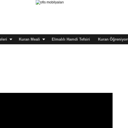
leri
Kuran Meali
Elmalılı Hamdi Tefsiri
Kuran Öğreniyor