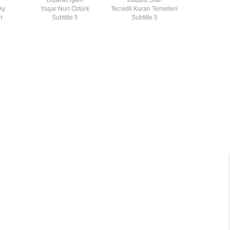
Ay
Yaşar Nuri Öztürk
Tecvidli Kuran Temelleri
i
Subtitle 5
Subtitle 5