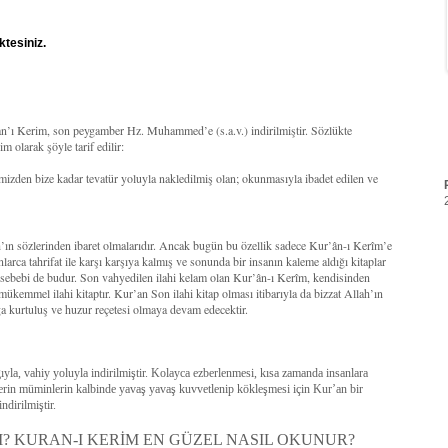
ktesiniz.
’an’ı Kerim, son peygamber Hz. Muhammed’e (s.a.v.) indirilmiştir. Sözlükte
 olarak şöyle tarif edilir:
mizden bize kadar tevatür yoluyla nakledilmiş olan; okunmasıyla ibadet edilen ve
ah’ın sözlerinden ibaret olmalarıdır. Ancak bugün bu özellik sadece Kur’ân-ı Kerîm’e
larca tahrifat ile karşı karşıya kalmış ve sonunda bir insanın kaleme aldığı kitaplar
r sebebi de budur. Son vahyedilen ilahi kelam olan Kur’ân-ı Kerîm, kendisinden
 mükemmel ilahi kitaptır. Kur’an Son ilahi kitap olması itibarıyla da bizzat Allah’ın
a kurtuluş ve huzur reçetesi olmaya devam edecektir.
la, vahiy yoluyla indirilmiştir. Kolayca ezberlenmesi, kısa zamanda insanlara
lerin müminlerin kalbinde yavaş yavaş kuvvetlenip kökleşmesi için Kur’an bir
ndirilmiştir.
? KURAN-I KERİM EN GÜZEL NASIL OKUNUR?