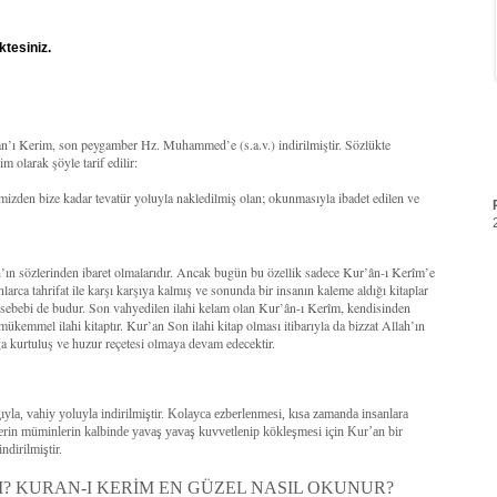
ktesiniz.
’an’ı Kerim, son peygamber Hz. Muhammed’e (s.a.v.) indirilmiştir. Sözlükte
 olarak şöyle tarif edilir:
mizden bize kadar tevatür yoluyla nakledilmiş olan; okunmasıyla ibadet edilen ve
ah’ın sözlerinden ibaret olmalarıdır. Ancak bugün bu özellik sadece Kur’ân-ı Kerîm’e
larca tahrifat ile karşı karşıya kalmış ve sonunda bir insanın kaleme aldığı kitaplar
r sebebi de budur. Son vahyedilen ilahi kelam olan Kur’ân-ı Kerîm, kendisinden
 mükemmel ilahi kitaptır. Kur’an Son ilahi kitap olması itibarıyla da bizzat Allah’ın
a kurtuluş ve huzur reçetesi olmaya devam edecektir.
la, vahiy yoluyla indirilmiştir. Kolayca ezberlenmesi, kısa zamanda insanlara
lerin müminlerin kalbinde yavaş yavaş kuvvetlenip kökleşmesi için Kur’an bir
ndirilmiştir.
? KURAN-I KERİM EN GÜZEL NASIL OKUNUR?