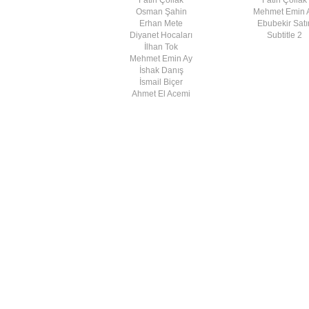
Osman Şahin
Mehmet Emin 
Erhan Mete
Ebubekir Satır
Diyanet Hocaları
Subtitle 2
İlhan Tok
Mehmet Emin Ay
İshak Danış
İsmail Biçer
Ahmet El Acemi