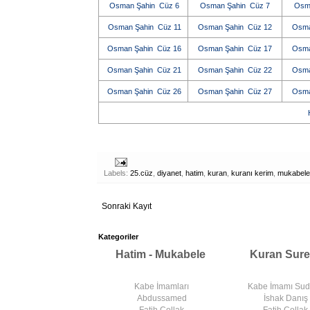
Osman Şahin Cüz 6
Osman Şahin Cüz 7
Osm
Osman Şahin Cüz 11
Osman Şahin Cüz 12
Osma
Osman Şahin Cüz 16
Osman Şahin Cüz 17
Osma
Osman Şahin Cüz 21
Osman Şahin Cüz 22
Osma
Osman Şahin Cüz 26
Osman Şahin Cüz 27
Osma
H
Labels:
25.cüz
,
diyanet
,
hatim
,
kuran
,
kuranı kerim
,
mukabele
Sonraki Kayıt
Kategoriler
Hatim - Mukabele
Kuran Sure
Kabe İmamları
Kabe İmamı Su
Abdussamed
İshak Danış
Fatih Çollak
Fatih Çollak