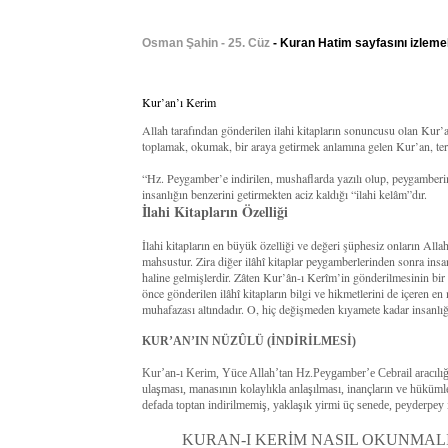
Osman Şahin - 25. Cüz
- Kuran Hatim sayfasını izleme
Kur’an’ı Kerim
Allah tarafından gönderilen ilahi kitapların sonuncusu olan Kur
toplamak, okumak, bir araya getirmek anlamına gelen Kur’an, terim
“Hz. Peygamber’e indirilen, mushaflarda yazılı olup, peygamberi
insanlığın benzerini getirmekten aciz kaldığı “ilahi kelâm”dır.
İlahi Kitapların Özelliği
İlahi kitapların en büyük özelliği ve değeri şüphesiz onların All
mahsustur. Zira diğer ilâhî kitaplar peygamberlerinden sonra insan
haline gelmişlerdir. Zâten Kur’ân-ı Kerîm’in gönderilmesinin bi
önce gönderilen ilâhî kitapların bilgi ve hikmetlerini de içeren en
muhafazası altındadır. O, hiç değişmeden kıyamete kadar insanlığ
KUR’AN’IN NÜZÛLÜ (İNDİRİLMESİ)
Kur’an-ı Kerim, Yüce Allah’tan Hz.Peygamber’e Cebrail aracılığıy
ulaşması, manasının kolaylıkla anlaşılması, inançların ve hüküm
defada toptan indirilmemiş, yaklaşık yirmi üç senede, peyderpey i
KURAN-I KERİM NASIL OKUNMALI