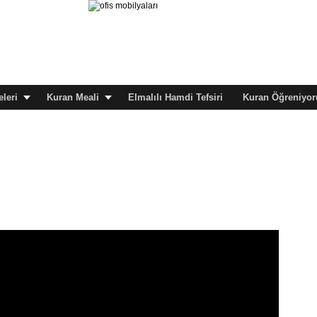
leri
Kuran Meali
Elmalılı Hamdi Tefsiri
Kuran Öğreniyor