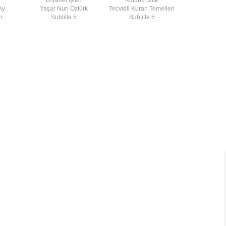
Ay
Yaşar Nuri Öztürk
Tecvidli Kuran Temelleri
i
Subtitle 5
Subtitle 5