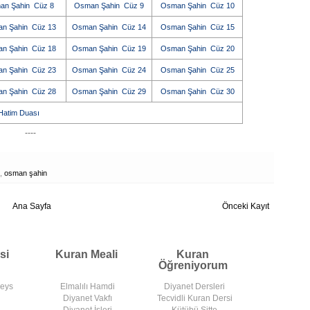
an Şahin Cüz 8
Osman Şahin Cüz 9
Osman Şahin Cüz 10
n Şahin Cüz 13
Osman Şahin Cüz 14
Osman Şahin Cüz 15
n Şahin Cüz 18
Osman Şahin Cüz 19
Osman Şahin Cüz 20
n Şahin Cüz 23
Osman Şahin Cüz 24
Osman Şahin Cüz 25
n Şahin Cüz 28
Osman Şahin Cüz 29
Osman Şahin Cüz 30
atim Duası
----
,
osman şahin
Ana Sayfa
Önceki Kayıt
si
Kuran Meali
Kuran
Öğreniyorum
deys
Elmalılı Hamdi
Diyanet Dersleri
Diyanet Vakfı
Tecvidli Kuran Dersi
Diyanet İşleri
Kütübü Sitte