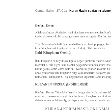
Osman Şahin - 27. Cüz
- Kuran Hatim sayfasını izleme
Kur’an’ı Kerim
Allah tarafından gönderilen ilahi kitapların sonuncusu olan Kur
toplamak, okumak, bir araya getirmek anlamına gelen Kur’an, terim
“Hz. Peygamber’e indirilen, mushaflarda yazılı olup, peygamberi
insanlığın benzerini getirmekten aciz kaldığı “ilahi kelâm”dır.
İlahi Kitapların Özelliği
İlahi kitapların en büyük özelliği ve değeri şüphesiz onların All
mahsustur. Zira diğer ilâhî kitaplar peygamberlerinden sonra insan
haline gelmişlerdir. Zâten Kur’ân-ı Kerîm’in gönderilmesinin bi
önce gönderilen ilâhî kitapların bilgi ve hikmetlerini de içeren en
muhafazası altındadır. O, hiç değişmeden kıyamete kadar insanlığ
KUR’AN’IN NÜZÛLÜ (İNDİRİLMESİ)
Kur’an-ı Kerim, Yüce Allah’tan Hz.Peygamber’e Cebrail aracılığıy
ulaşması, manasının kolaylıkla anlaşılması, inançların ve hüküm
defada toptan indirilmemiş, yaklaşık yirmi üç senede, peyderpey i
KURAN-I KERİM NASIL OKUNMALI