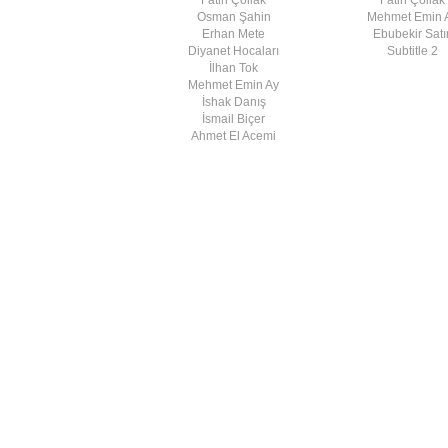
Osman Şahin
Mehmet Emin 
Erhan Mete
Ebubekir Satır
Diyanet Hocaları
Subtitle 2
İlhan Tok
Mehmet Emin Ay
İshak Danış
İsmail Biçer
Ahmet El Acemi