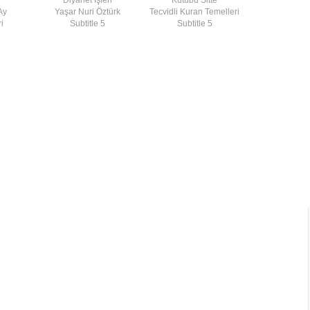
Ay
Yaşar Nuri Öztürk
Tecvidli Kuran Temelleri
i
Subtitle 5
Subtitle 5