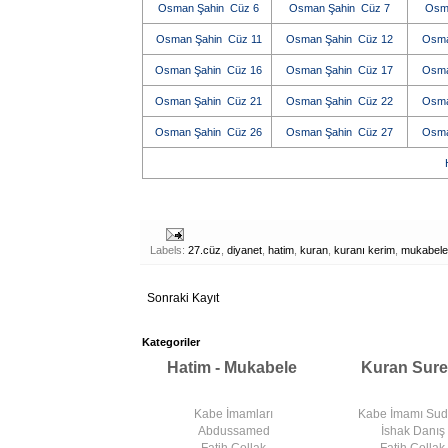
Osman Şahin Cüz 6
Osman Şahin Cüz 7
Osm
Osman Şahin Cüz 11
Osman Şahin Cüz 12
Osma
Osman Şahin Cüz 16
Osman Şahin Cüz 17
Osma
Osman Şahin Cüz 21
Osman Şahin Cüz 22
Osma
Osman Şahin Cüz 26
Osman Şahin Cüz 27
Osma
H
Labels:
27.cüz
,
diyanet
,
hatim
,
kuran
,
kuranı kerim
,
mukabele
Sonraki Kayıt
Kategoriler
Hatim - Mukabele
Kuran Sure
Kabe İmamları
Kabe İmamı Su
Abdussamed
İshak Danış
Fatih Çollak
Fatih Çollak