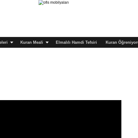
leri
Kuran Meali
Elmalılı Hamdi Tefsiri
Kuran Öğreniyor