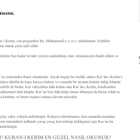
ktesiniz.
’an’ı Kerim, son peygamber Hz. Muhammed’e (s.a.v.) indirilmiştir. Sözlükte
 olarak şöyle tarif edilir:
mizden bize kadar tevatür yoluyla nakledilmiş olan; okunmasıyla ibadet edilen ve
ah’ın sözlerinden ibaret olmalarıdır. Ancak bugün bu özellik sadece Kur’ân-ı Kerîm’e
larca tahrifat ile karşı karşıya kalmış ve sonunda bir insanın kaleme aldığı kitaplar
r sebebi de budur. Son vahyedilen ilahi kelam olan Kur’ân-ı Kerîm, kendisinden
 mükemmel ilahi kitaptır. Kur’an Son ilahi kitap olması itibarıyla da bizzat Allah’ın
a kurtuluş ve huzur reçetesi olmaya devam edecektir.
la, vahiy yoluyla indirilmiştir. Kolayca ezberlenmesi, kısa zamanda insanlara
lerin müminlerin kalbinde yavaş yavaş kuvvetlenip kökleşmesi için Kur’an bir
ndirilmiştir.
? KURAN-I KERİM EN GÜZEL NASIL OKUNUR?