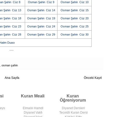
an Şahin Cüz 8
Osman Şahin Cüz 9
Osman Şahin Cüz 10
n Şahin Cüz 13
Osman Şahin Cüz 14
Osman Şahin Cüz 15
n Şahin Cüz 18
Osman Şahin Cüz 19
Osman Şahin Cüz 20
n Şahin Cüz 23
Osman Şahin Cüz 24
Osman Şahin Cüz 25
n Şahin Cüz 28
Osman Şahin Cüz 29
Osman Şahin Cüz 30
atim Duası
----
,
osman şahin
Ana Sayfa
Önceki Kayıt
si
Kuran Meali
Kuran
Öğreniyorum
deys
Elmalılı Hamdi
Diyanet Dersleri
Diyanet Vakfı
Tecvidli Kuran Dersi
Diyanet İşleri
Kütübü Sitte