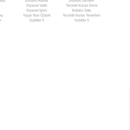
deys
Elmalılı Hamdi
Diyanet Dersleri
Diyanet Vakfı
Tecvidli Kuran Dersi
Diyanet İşleri
Kütübü Sitte
Ay
Yaşar Nuri Öztürk
Tecvidli Kuran Temelleri
i
Subtitle 5
Subtitle 5