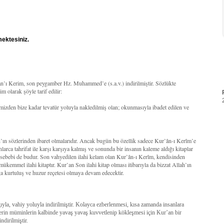
mektesiniz.
’an’ı Kerim, son peygamber Hz. Muhammed’e (s.a.v.) indirilmiştir. Sözlükte
 olarak şöyle tarif edilir:
mizden bize kadar tevatür yoluyla nakledilmiş olan; okunmasıyla ibadet edilen ve
ah’ın sözlerinden ibaret olmalarıdır. Ancak bugün bu özellik sadece Kur’ân-ı Kerîm’e
larca tahrifat ile karşı karşıya kalmış ve sonunda bir insanın kaleme aldığı kitaplar
r sebebi de budur. Son vahyedilen ilahi kelam olan Kur’ân-ı Kerîm, kendisinden
 mükemmel ilahi kitaptır. Kur’an Son ilahi kitap olması itibarıyla da bizzat Allah’ın
a kurtuluş ve huzur reçetesi olmaya devam edecektir.
la, vahiy yoluyla indirilmiştir. Kolayca ezberlenmesi, kısa zamanda insanlara
lerin müminlerin kalbinde yavaş yavaş kuvvetlenip kökleşmesi için Kur’an bir
ndirilmiştir.