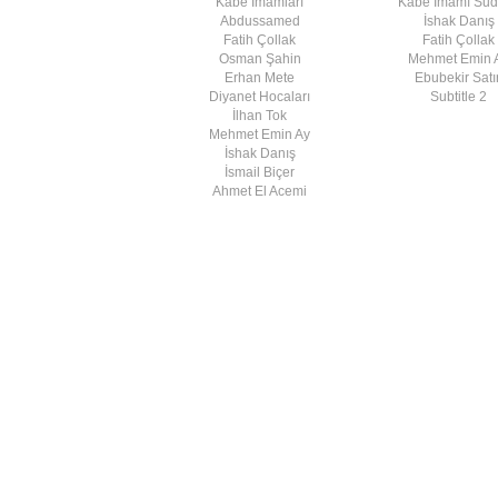
Kabe İmamları
Kabe İmamı Su
Abdussamed
İshak Danış
Fatih Çollak
Fatih Çollak
Osman Şahin
Mehmet Emin 
Erhan Mete
Ebubekir Satır
Diyanet Hocaları
Subtitle 2
İlhan Tok
Mehmet Emin Ay
İshak Danış
İsmail Biçer
Ahmet El Acemi