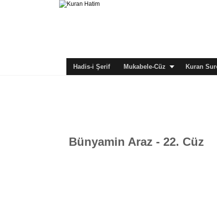
Hadis-i Şerif
Mukabele-Cüz
Kuran Sure
Bünyamin Araz - 22. Cüz