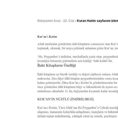
Bünyamin Araz - 22. Cüz
- Kuran Hatim sayfasını izle
Kur’an’ı Kerim
Allah tarafından gönderilen ilahi kitapların sonuncusu olan Kur
toplamak, okumak, bir araya getirmek anlamına gelen Kur’an, terim
“Hz. Peygamber’e indirilen, mushaflarda yazılı olup, peygamberi
insanlığın benzerini getirmekten aciz kaldığı “ilahi kelâm”dır.
İlahi Kitapların Özelliği
İlahi kitapların en büyük özelliği ve değeri şüphesiz onların All
mahsustur. Zira diğer ilâhî kitaplar peygamberlerinden sonra insan
haline gelmişlerdir. Zâten Kur’ân-ı Kerîm’in gönderilmesinin bi
önce gönderilen ilâhî kitapların bilgi ve hikmetlerini de içeren en
muhafazası altındadır. O, hiç değişmeden kıyamete kadar insanlığ
KUR’AN’IN NÜZÛLÜ (İNDİRİLMESİ)
Kur’an-ı Kerim, Yüce Allah’tan Hz.Peygamber’e Cebrail aracılığıy
ulaşması, manasının kolaylıkla anlaşılması, inançların ve hüküm
defada toptan indirilmemiş, yaklaşık yirmi üç senede, peyderpey i