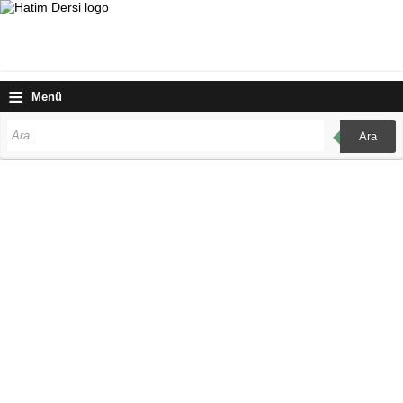
≡
Menü
Ara