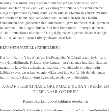
Kerîm’e mahsustur. Zira diğer ilâhî kitaplar peygamberlerinden sonra
insanlarca tahrifat ile karşı karşıya kalmış ve sonunda bir insanın kaleme
aldığı kitaplar haline gelmişlerdir. Zâten Kur’ân-ı Kerîm’in gönderilmesinin
bir sebebi de budur. Son vahyedilen ilahi kelam olan Kur’ân-ı Kerîm,
kendisinden önce gönderilen ilâhî kitapların bilgi ve hikmetlerini de içeren en
mükemmel ilahi kitaptır. Kur’an Son ilahi kitap olması itibarıyla da bizzat
Allah’ın muhafazası altındadır. O, hiç değişmeden kıyamete kadar insanlığa
kurtuluş ve huzur reçetesi olmaya devam edecektir.
KUR’AN’IN NÜZÛLÜ (İNDİRİLMESİ)
Kur’an-ı Kerim, Yüce Allah’tan Hz.Peygamber’e Cebrail aracılığıyla, vahiy
yoluyla indirilmiştir. Kolayca ezberlenmesi, kısa zamanda insanlara ulaşması,
manasının kolaylıkla anlaşılması, inançların ve hükümlerin müminlerin
kalbinde yavaş yavaş kuvvetlenip kökleşmesi için Kur’an bir defada toptan
indirilmemiş, yaklaşık yirmi üç senede, peyderpey indirilmiştir.
KURAN-I KERİM NASIL OKUNMALI? KURAN-I KERİM EN
GÜZEL NASIL OKUNUR?
Kuran okurken dikkat edilmesi gerekenler
Kuran-ı Kerim'i doğru bir şekilde okumak için harflerin üzerilerindeki