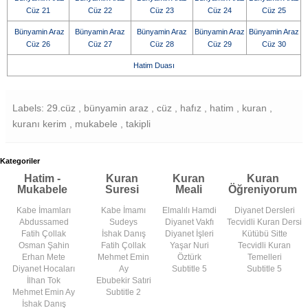
Cüz 21
Cüz 22
Cüz 23
Cüz 24
Cüz 25
Bünyamin Araz
Bünyamin Araz
Bünyamin Araz
Bünyamin Araz
Bünyamin Araz
Cüz 26
Cüz 27
Cüz 28
Cüz 29
Cüz 30
Hatim Duası
Labels: 29.cüz , bünyamin araz , cüz , hafız , hatim , kuran ,
kuranı kerim , mukabele , takipli
Kategoriler
Hatim -
Kuran
Kuran
Kuran
Mukabele
Suresi
Meali
Öğreniyorum
Kabe İmamları
Kabe İmamı
Elmalılı Hamdi
Diyanet Dersleri
Abdussamed
Sudeys
Diyanet Vakfı
Tecvidli Kuran Dersi
Fatih Çollak
İshak Danış
Diyanet İşleri
Kütübü Sitte
Osman Şahin
Fatih Çollak
Yaşar Nuri
Tecvidli Kuran
Erhan Mete
Mehmet Emin
Öztürk
Temelleri
Diyanet Hocaları
Ay
Subtitle 5
Subtitle 5
İlhan Tok
Ebubekir Satıri
Mehmet Emin Ay
Subtitle 2
İshak Danış