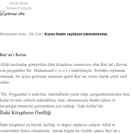
İsmail Biçer
Ahmet El Acemi
Bünyamin Araz - 29. Cüz
- Kuran Hatim sayfasını izlemektesiniz.
Kur’an’ı Kerim
Allah tarafından gönderilen ilahi kitapların sonuncusu olan Kur’an’ı Kerim,
son peygamber Hz. Muhammed’e (s.a.v.) indirilmiştir. Sözlükte toplamak,
okumak, bir araya getirmek anlamına gelen Kur’an, terim olarak şöyle tarif
edilir:
“Hz. Peygamber’e indirilen, mushaflarda yazılı olup, peygamberimizden bize
kadar tevatür yoluyla nakledilmiş olan; okunmasıyla ibadet edilen ve
insanlığın benzerini getirmekten aciz kaldığı “ilahi kelâm”dır.
İlahi Kitapların Özelliği
İlahi kitapların en büyük özelliği ve değeri şüphesiz onların Allah’ın
sözlerinden ibaret olmalarıdır. Ancak bugün bu özellik sadece Kur’ân-ı