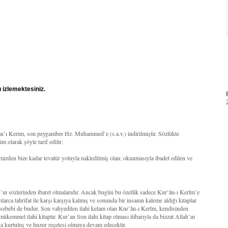
 izlemektesiniz.
’an’ı Kerim, son peygamber Hz. Muhammed’e (s.a.v.) indirilmiştir. Sözlükte
 olarak şöyle tarif edilir:
mizden bize kadar tevatür yoluyla nakledilmiş olan; okunmasıyla ibadet edilen ve
ah’ın sözlerinden ibaret olmalarıdır. Ancak bugün bu özellik sadece Kur’ân-ı Kerîm’e
larca tahrifat ile karşı karşıya kalmış ve sonunda bir insanın kaleme aldığı kitaplar
r sebebi de budur. Son vahyedilen ilahi kelam olan Kur’ân-ı Kerîm, kendisinden
 mükemmel ilahi kitaptır. Kur’an Son ilahi kitap olması itibarıyla da bizzat Allah’ın
a kurtuluş ve huzur reçetesi olmaya devam edecektir.