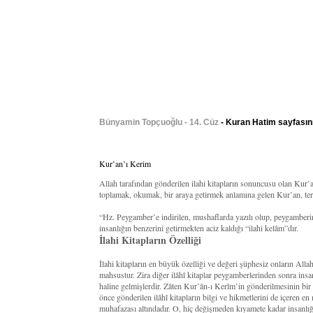
Bünyamin Topçuoğlu - 14. Cüz
- Kuran Hatim sayfasını
Kur’an’ı Kerim
Allah tarafından gönderilen ilahi kitapların sonuncusu olan Kur
toplamak, okumak, bir araya getirmek anlamına gelen Kur’an, terim
“Hz. Peygamber’e indirilen, mushaflarda yazılı olup, peygamberi
insanlığın benzerini getirmekten aciz kaldığı “ilahi kelâm”dır.
İlahi Kitapların Özelliği
İlahi kitapların en büyük özelliği ve değeri şüphesiz onların All
mahsustur. Zira diğer ilâhî kitaplar peygamberlerinden sonra insan
haline gelmişlerdir. Zâten Kur’ân-ı Kerîm’in gönderilmesinin bi
önce gönderilen ilâhî kitapların bilgi ve hikmetlerini de içeren en
muhafazası altındadır. O, hiç değişmeden kıyamete kadar insanlığ