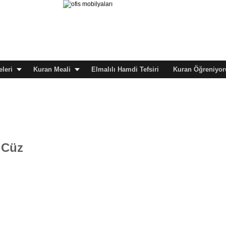
leri
Kuran Meali
Elmalılı Hamdi Tefsiri
Kuran Öğreniyor
 Cüz