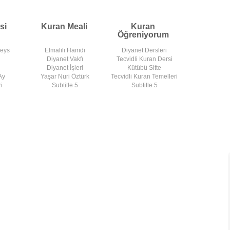
si
Kuran Meali
Kuran
Öğreniyorum
deys
Elmalılı Hamdi
Diyanet Dersleri
Diyanet Vakfı
Tecvidli Kuran Dersi
Diyanet İşleri
Kütübü Sitte
Ay
Yaşar Nuri Öztürk
Tecvidli Kuran Temelleri
i
Subtitle 5
Subtitle 5