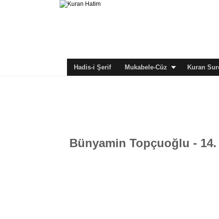
Hadis-i Şerif
Mukabele-Cüz
Kuran Sure
Bünyamin Topçuoğlu - 14.