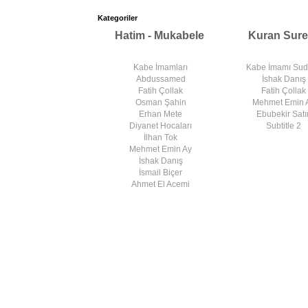
Kategoriler
Hatim - Mukabele
Kuran Sure
Kabe İmamları
Kabe İmamı Su
Abdussamed
İshak Danış
Fatih Çollak
Fatih Çollak
Osman Şahin
Mehmet Emin 
Erhan Mete
Ebubekir Satır
Diyanet Hocaları
Subtitle 2
İlhan Tok
Mehmet Emin Ay
İshak Danış
İsmail Biçer
Ahmet El Acemi