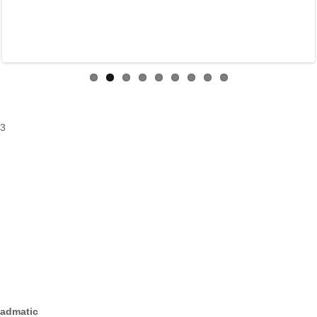
3
admatic