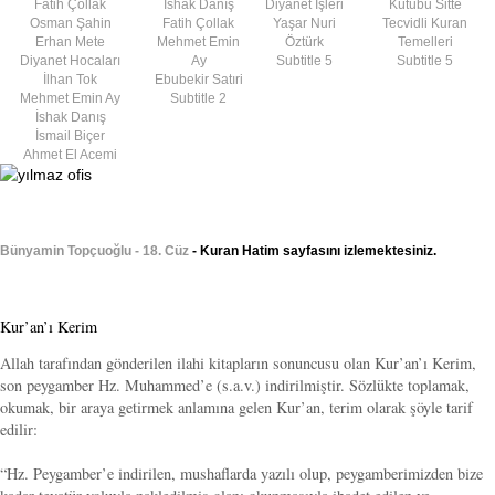
Fatih Çollak
İshak Danış
Diyanet İşleri
Kütübü Sitte
Osman Şahin
Fatih Çollak
Yaşar Nuri
Tecvidli Kuran
Erhan Mete
Mehmet Emin
Öztürk
Temelleri
Diyanet Hocaları
Ay
Subtitle 5
Subtitle 5
İlhan Tok
Ebubekir Satıri
Mehmet Emin Ay
Subtitle 2
İshak Danış
İsmail Biçer
Ahmet El Acemi
Bünyamin Topçuoğlu - 18. Cüz
- Kuran Hatim sayfasını izlemektesiniz.
Kur’an’ı Kerim
Allah tarafından gönderilen ilahi kitapların sonuncusu olan Kur’an’ı Kerim,
son peygamber Hz. Muhammed’e (s.a.v.) indirilmiştir. Sözlükte toplamak,
okumak, bir araya getirmek anlamına gelen Kur’an, terim olarak şöyle tarif
edilir:
“Hz. Peygamber’e indirilen, mushaflarda yazılı olup, peygamberimizden bize