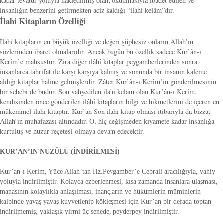
kadar tevatür yoluyla nakledilmiş olan; okunmasıyla ibadet edilen ve
insanlığın benzerini getirmekten aciz kaldığı “ilahi kelâm”dır.
İlahi Kitapların Özelliği
İlahi kitapların en büyük özelliği ve değeri şüphesiz onların Allah’ın
sözlerinden ibaret olmalarıdır. Ancak bugün bu özellik sadece Kur’ân-ı
Kerîm’e mahsustur. Zira diğer ilâhî kitaplar peygamberlerinden sonra
insanlarca tahrifat ile karşı karşıya kalmış ve sonunda bir insanın kaleme
aldığı kitaplar haline gelmişlerdir. Zâten Kur’ân-ı Kerîm’in gönderilmesinin
bir sebebi de budur. Son vahyedilen ilahi kelam olan Kur’ân-ı Kerîm,
kendisinden önce gönderilen ilâhî kitapların bilgi ve hikmetlerini de içeren en
mükemmel ilahi kitaptır. Kur’an Son ilahi kitap olması itibarıyla da bizzat
Allah’ın muhafazası altındadır. O, hiç değişmeden kıyamete kadar insanlığa
kurtuluş ve huzur reçetesi olmaya devam edecektir.
KUR’AN’IN NÜZÛLÜ (İNDİRİLMESİ)
Kur’an-ı Kerim, Yüce Allah’tan Hz.Peygamber’e Cebrail aracılığıyla, vahiy
yoluyla indirilmiştir. Kolayca ezberlenmesi, kısa zamanda insanlara ulaşması,
manasının kolaylıkla anlaşılması, inançların ve hükümlerin müminlerin
kalbinde yavaş yavaş kuvvetlenip kökleşmesi için Kur’an bir defada toptan
indirilmemiş, yaklaşık yirmi üç senede, peyderpey indirilmiştir.