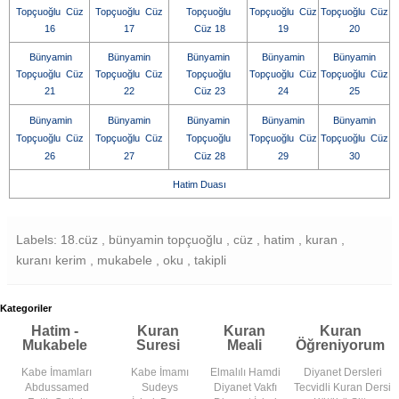
Topçuoğlu Cüz
Topçuoğlu Cüz
Topçuoğlu
Topçuoğlu Cüz
Topçuoğlu Cüz
16
17
Cüz 18
19
20
Bünyamin
Bünyamin
Bünyamin
Bünyamin
Bünyamin
Topçuoğlu Cüz
Topçuoğlu Cüz
Topçuoğlu
Topçuoğlu Cüz
Topçuoğlu Cüz
21
22
Cüz 23
24
25
Bünyamin
Bünyamin
Bünyamin
Bünyamin
Bünyamin
Topçuoğlu Cüz
Topçuoğlu Cüz
Topçuoğlu
Topçuoğlu Cüz
Topçuoğlu Cüz
26
27
Cüz 28
29
30
Hatim Duası
Labels: 18.cüz , bünyamin topçuoğlu , cüz , hatim , kuran ,
kuranı kerim , mukabele , oku , takipli
Kategoriler
Hatim -
Kuran
Kuran
Kuran
Mukabele
Suresi
Meali
Öğreniyorum
Kabe İmamları
Kabe İmamı
Elmalılı Hamdi
Diyanet Dersleri
Abdussamed
Sudeys
Diyanet Vakfı
Tecvidli Kuran Dersi