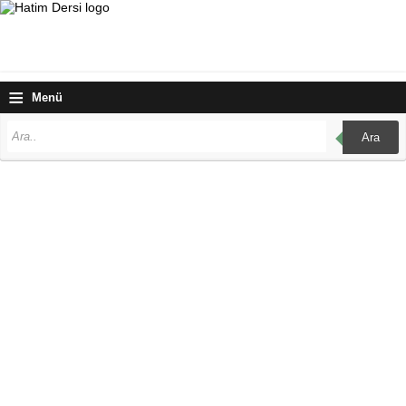
≡
Menü
Ara