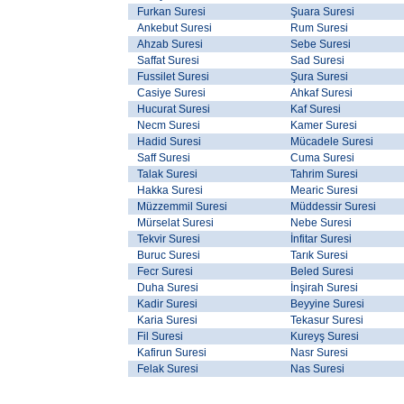
Furkan Suresi
Şuara Suresi
Ankebut Suresi
Rum Suresi
Ahzab Suresi
Sebe Suresi
Saffat Suresi
Sad Suresi
Fussilet Suresi
Şura Suresi
Casiye Suresi
Ahkaf Suresi
Hucurat Suresi
Kaf Suresi
Necm Suresi
Kamer Suresi
Hadid Suresi
Mücadele Suresi
Saff Suresi
Cuma Suresi
Talak Suresi
Tahrim Suresi
Hakka Suresi
Mearic Suresi
Müzzemmil Suresi
Müddessir Suresi
Mürselat Suresi
Nebe Suresi
Tekvir Suresi
İnfitar Suresi
Buruc Suresi
Tarık Suresi
Fecr Suresi
Beled Suresi
Duha Suresi
İnşirah Suresi
Kadir Suresi
Beyyine Suresi
Karia Suresi
Tekasur Suresi
Fil Suresi
Kureyş Suresi
Kafirun Suresi
Nasr Suresi
Felak Suresi
Nas Suresi