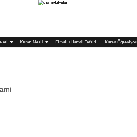
leri
Kuran Meali
Elmalılı Hamdi Tefsiri
Kuran Öğreniyor
tami