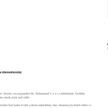
ı izlemektesiniz.
’an’ı Kerim, son peygamber Hz. Muhammed’e (s.a.v.) indirilmiştir. Sözlükte
 olarak şöyle tarif edilir:
mizden bize kadar tevatür yoluyla nakledilmiş olan; okunmasıyla ibadet edilen ve