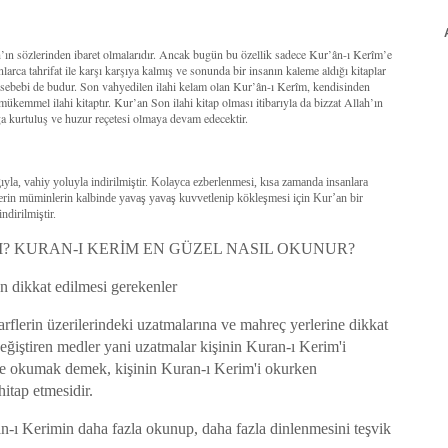
ah’ın sözlerinden ibaret olmalarıdır. Ancak bugün bu özellik sadece Kur’ân-ı Kerîm’e
larca tahrifat ile karşı karşıya kalmış ve sonunda bir insanın kaleme aldığı kitaplar
r sebebi de budur. Son vahyedilen ilahi kelam olan Kur’ân-ı Kerîm, kendisinden
 mükemmel ilahi kitaptır. Kur’an Son ilahi kitap olması itibarıyla da bizzat Allah’ın
a kurtuluş ve huzur reçetesi olmaya devam edecektir.
la, vahiy yoluyla indirilmiştir. Kolayca ezberlenmesi, kısa zamanda insanlara
lerin müminlerin kalbinde yavaş yavaş kuvvetlenip kökleşmesi için Kur’an bir
ndirilmiştir.
? KURAN-I KERİM EN GÜZEL NASIL OKUNUR?
 dikkat edilmesi gerekenler
rflerin üzerilerindeki uzatmalarına ve mahreç yerlerine dikkat
ğiştiren medler yani uzatmalar kişinin Kuran-ı Kerim'i
de okumak demek, kişinin Kuran-ı Kerim'i okurken
hitap etmesidir.
an-ı Kerimin daha fazla okunup, daha fazla dinlenmesini teşvik