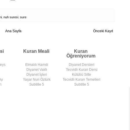
----
mi
,
nuh suresi
,
sure
Ana Sayfa
Önceki Kayıt
si
Kuran Meali
Kuran
Öğreniyorum
deys
Elmalılı Hamdi
Diyanet Dersleri
Diyanet Vakfı
Tecvidli Kuran Dersi
Diyanet İşleri
Kütübü Sitte
Ay
Yaşar Nuri Öztürk
Tecvidli Kuran Temelleri
i
Subtitle 5
Subtitle 5