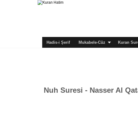
Hadis-i Şerif
Mukabele-Cüz
Kuran Sure
Nuh Suresi - Nasser Al Qa