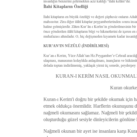
insanlığın benzerini getirmekten aciz kaldığı “ilahi kelâm”dır.
İlahi Kitapların Özelliği
İlahi kitapların en büyük özelliği ve değeri şüphesiz onların All
mahsustur. Zira diğer ilâhî kitaplar peygamberlerinden sonra insan
haline gelmişlerdir. Zâten Kur’ân-ı Kerîm’in gönderilmesinin bi
önce gönderilen ilâhî kitapların bilgi ve hikmetlerini de içeren en
muhafazası altındadır. O, hiç değişmeden kıyamete kadar insanlığ
KUR’AN’IN NÜZÛLÜ (İNDİRİLMESİ)
Kur’an-ı Kerim, Yüce Allah’tan Hz.Peygamber’e Cebrail aracılığıy
ulaşması, manasının kolaylıkla anlaşılması, inançların ve hüküm
defada toptan indirilmemiş, yaklaşık yirmi üç senede, peyderpey i
KURAN-I KERİM NASIL OKUNMALI
Kuran okurken
Kuran-ı Kerim'i doğru bir şekilde okumak için ha
etmek oldukça önemlidir. Harflerin okunuşunu de
nağmeli okumasını sağlamaz. Nağmeli bir şekil
oluşturduğu güzel sesiyle dinleyicilerin gönlüne 
Nağmeli okunan bir ayet ise insanlara karşı Kur