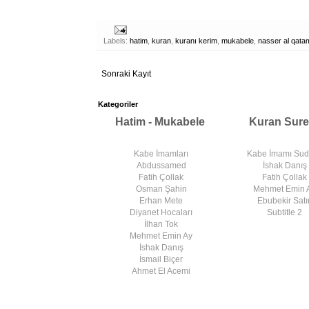
Labels:
hatim
,
kuran
,
kuranı kerim
,
mukabele
,
nasser al qata
Sonraki Kayıt
Kategoriler
Hatim - Mukabele
Kuran Sure
Kabe İmamları
Kabe İmamı Su
Abdussamed
İshak Danış
Fatih Çollak
Fatih Çollak
Osman Şahin
Mehmet Emin 
Erhan Mete
Ebubekir Satır
Diyanet Hocaları
Subtitle 2
İlhan Tok
Mehmet Emin Ay
İshak Danış
İsmail Biçer
Ahmet El Acemi