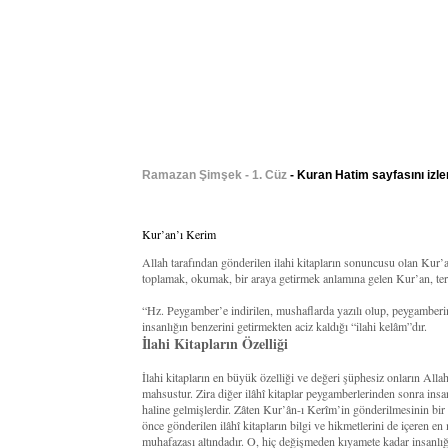
Ramazan Şimşek - 1. Cüz
- Kuran Hatim sayfasını izle
Kur’an’ı Kerim
Allah tarafından gönderilen ilahi kitapların sonuncusu olan Kur
toplamak, okumak, bir araya getirmek anlamına gelen Kur’an, terim
“Hz. Peygamber’e indirilen, mushaflarda yazılı olup, peygamberi
insanlığın benzerini getirmekten aciz kaldığı “ilahi kelâm”dır.
İlahi Kitapların Özelliği
İlahi kitapların en büyük özelliği ve değeri şüphesiz onların All
mahsustur. Zira diğer ilâhî kitaplar peygamberlerinden sonra insan
haline gelmişlerdir. Zâten Kur’ân-ı Kerîm’in gönderilmesinin bi
önce gönderilen ilâhî kitapların bilgi ve hikmetlerini de içeren en
muhafazası altındadır. O, hiç değişmeden kıyamete kadar insanlığ