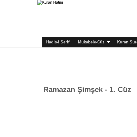
Hadis-i Şerif
Mukabele-Cüz
Kuran Sure
Ramazan Şimşek - 1. Cüz