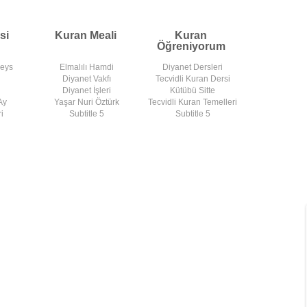
si
Kuran Meali
Kuran
Öğreniyorum
deys
Elmalılı Hamdi
Diyanet Dersleri
Diyanet Vakfı
Tecvidli Kuran Dersi
Diyanet İşleri
Kütübü Sitte
Ay
Yaşar Nuri Öztürk
Tecvidli Kuran Temelleri
i
Subtitle 5
Subtitle 5