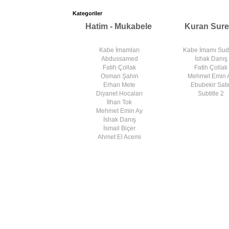
Kategoriler
Hatim - Mukabele
Kuran Sure
Kabe İmamları
Kabe İmamı Su
Abdussamed
İshak Danış
Fatih Çollak
Fatih Çollak
Osman Şahin
Mehmet Emin 
Erhan Mete
Ebubekir Satır
Diyanet Hocaları
Subtitle 2
İlhan Tok
Mehmet Emin Ay
İshak Danış
İsmail Biçer
Ahmet El Acemi