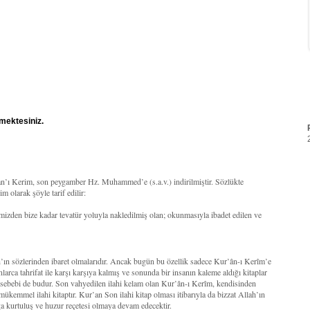
mektesiniz.
’an’ı Kerim, son peygamber Hz. Muhammed’e (s.a.v.) indirilmiştir. Sözlükte
 olarak şöyle tarif edilir:
mizden bize kadar tevatür yoluyla nakledilmiş olan; okunmasıyla ibadet edilen ve
ah’ın sözlerinden ibaret olmalarıdır. Ancak bugün bu özellik sadece Kur’ân-ı Kerîm’e
larca tahrifat ile karşı karşıya kalmış ve sonunda bir insanın kaleme aldığı kitaplar
r sebebi de budur. Son vahyedilen ilahi kelam olan Kur’ân-ı Kerîm, kendisinden
 mükemmel ilahi kitaptır. Kur’an Son ilahi kitap olması itibarıyla da bizzat Allah’ın
a kurtuluş ve huzur reçetesi olmaya devam edecektir.