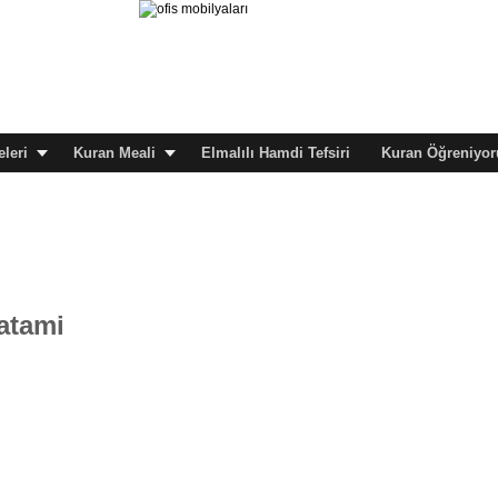
leri
Kuran Meali
Elmalılı Hamdi Tefsiri
Kuran Öğreniyor
atami