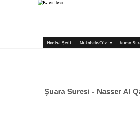
Hadis-i Şerif
Mukabele-Cüz
Kuran Sure
Şuara Suresi - Nasser Al Q