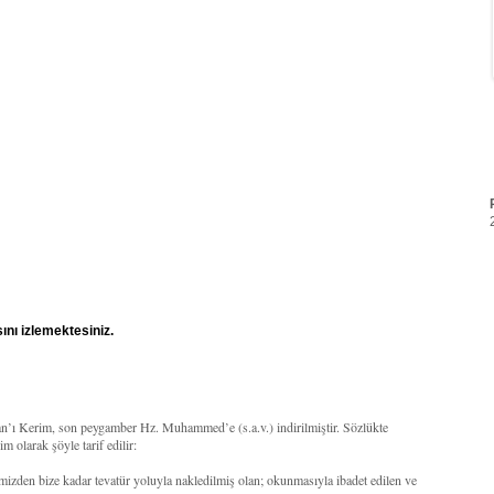
ını izlemektesiniz.
’an’ı Kerim, son peygamber Hz. Muhammed’e (s.a.v.) indirilmiştir. Sözlükte
 olarak şöyle tarif edilir:
mizden bize kadar tevatür yoluyla nakledilmiş olan; okunmasıyla ibadet edilen ve