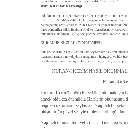
insanlığın benzerini getirmekten aciz kaldığı “ilahi kelâm”dır.
İlahi Kitapların Özelliği
İlahi kitapların en büyük özelliği ve değeri şüphesiz onların All
mahsustur. Zira diğer ilâhî kitaplar peygamberlerinden sonra insan
haline gelmişlerdir. Zâten Kur’ân-ı Kerîm’in gönderilmesinin bi
önce gönderilen ilâhî kitapların bilgi ve hikmetlerini de içeren en
muhafazası altındadır. O, hiç değişmeden kıyamete kadar insanlığ
KUR’AN’IN NÜZÛLÜ (İNDİRİLMESİ)
Kur’an-ı Kerim, Yüce Allah’tan Hz.Peygamber’e Cebrail aracılığıy
ulaşması, manasının kolaylıkla anlaşılması, inançların ve hüküm
defada toptan indirilmemiş, yaklaşık yirmi üç senede, peyderpey i
KURAN-I KERİM NASIL OKUNMALI
Kuran okurken
Kuran-ı Kerim'i doğru bir şekilde okumak için ha
etmek oldukça önemlidir. Harflerin okunuşunu de
nağmeli okumasını sağlamaz. Nağmeli bir şekil
oluşturduğu güzel sesiyle dinleyicilerin gönlüne 
Nağmeli okunan bir ayet ise insanlara karşı Kur