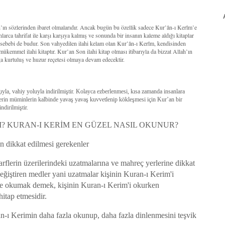
ah’ın sözlerinden ibaret olmalarıdır. Ancak bugün bu özellik sadece Kur’ân-ı Kerîm’e
larca tahrifat ile karşı karşıya kalmış ve sonunda bir insanın kaleme aldığı kitaplar
r sebebi de budur. Son vahyedilen ilahi kelam olan Kur’ân-ı Kerîm, kendisinden
 mükemmel ilahi kitaptır. Kur’an Son ilahi kitap olması itibarıyla da bizzat Allah’ın
a kurtuluş ve huzur reçetesi olmaya devam edecektir.
la, vahiy yoluyla indirilmiştir. Kolayca ezberlenmesi, kısa zamanda insanlara
lerin müminlerin kalbinde yavaş yavaş kuvvetlenip kökleşmesi için Kur’an bir
ndirilmiştir.
? KURAN-I KERİM EN GÜZEL NASIL OKUNUR?
 dikkat edilmesi gerekenler
rflerin üzerilerindeki uzatmalarına ve mahreç yerlerine dikkat
ğiştiren medler yani uzatmalar kişinin Kuran-ı Kerim'i
de okumak demek, kişinin Kuran-ı Kerim'i okurken
hitap etmesidir.
an-ı Kerimin daha fazla okunup, daha fazla dinlenmesini teşvik