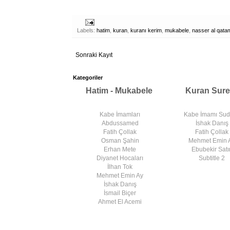
Labels:
hatim
,
kuran
,
kuranı kerim
,
mukabele
,
nasser al qata
Sonraki Kayıt
Kategoriler
Hatim - Mukabele
Kuran Sure
Kabe İmamları
Kabe İmamı Su
Abdussamed
İshak Danış
Fatih Çollak
Fatih Çollak
Osman Şahin
Mehmet Emin 
Erhan Mete
Ebubekir Satır
Diyanet Hocaları
Subtitle 2
İlhan Tok
Mehmet Emin Ay
İshak Danış
İsmail Biçer
Ahmet El Acemi