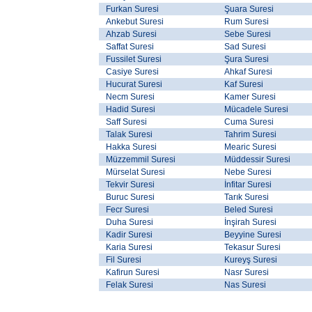
Furkan Suresi
Şuara Suresi
Ankebut Suresi
Rum Suresi
Ahzab Suresi
Sebe Suresi
Saffat Suresi
Sad Suresi
Fussilet Suresi
Şura Suresi
Casiye Suresi
Ahkaf Suresi
Hucurat Suresi
Kaf Suresi
Necm Suresi
Kamer Suresi
Hadid Suresi
Mücadele Suresi
Saff Suresi
Cuma Suresi
Talak Suresi
Tahrim Suresi
Hakka Suresi
Mearic Suresi
Müzzemmil Suresi
Müddessir Suresi
Mürselat Suresi
Nebe Suresi
Tekvir Suresi
İnfitar Suresi
Buruc Suresi
Tarık Suresi
Fecr Suresi
Beled Suresi
Duha Suresi
İnşirah Suresi
Kadir Suresi
Beyyine Suresi
Karia Suresi
Tekasur Suresi
Fil Suresi
Kureyş Suresi
Kafirun Suresi
Nasr Suresi
Felak Suresi
Nas Suresi