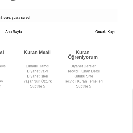
----
mi
,
sure
,
şuara suresi
Ana Sayfa
Önceki Kayıt
si
Kuran Meali
Kuran
Öğreniyorum
deys
Elmalılı Hamdi
Diyanet Dersleri
Diyanet Vakfı
Tecvidli Kuran Dersi
Diyanet İşleri
Kütübü Sitte
Ay
Yaşar Nuri Öztürk
Tecvidli Kuran Temelleri
i
Subtitle 5
Subtitle 5