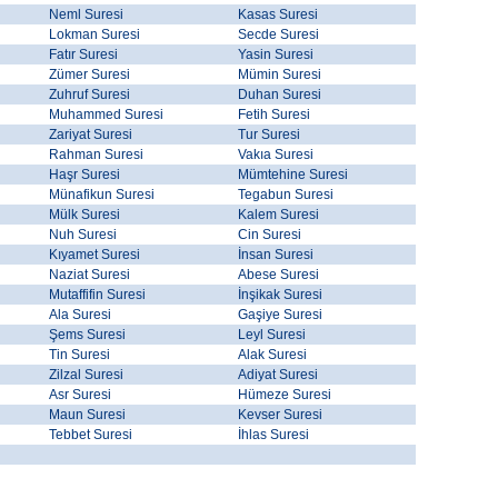
Neml Suresi
Kasas Suresi
Lokman Suresi
Secde Suresi
Fatır Suresi
Yasin Suresi
Zümer Suresi
Mümin Suresi
Zuhruf Suresi
Duhan Suresi
Muhammed Suresi
Fetih Suresi
Zariyat Suresi
Tur Suresi
Rahman Suresi
Vakıa Suresi
Haşr Suresi
Mümtehine Suresi
Münafikun Suresi
Tegabun Suresi
Mülk Suresi
Kalem Suresi
Nuh Suresi
Cin Suresi
Kıyamet Suresi
İnsan Suresi
Naziat Suresi
Abese Suresi
Mutaffifin Suresi
İnşikak Suresi
Ala Suresi
Gaşiye Suresi
Şems Suresi
Leyl Suresi
Tin Suresi
Alak Suresi
Zilzal Suresi
Adiyat Suresi
Asr Suresi
Hümeze Suresi
Maun Suresi
Kevser Suresi
Tebbet Suresi
İhlas Suresi