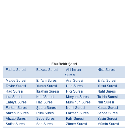
Ebu Bekir Şatıri
Fatiha Suresi
Bakara Suresi
Al-i İmran
Nisa Suresi
Suresi
Maide Suresi
En”am Suresi
Araf Suresi
Enfal Suresi
Tevbe Suresi
Yunus Suresi
Hud Suresi
Yusuf Suresi
Rad Suresi
İbrahim Suresi
Hicr Suresi
Nahl Suresi
İsra Suresi
Kehf Suresi
Meryem Suresi
Ta-Ha Suresi
Enbiya Suresi
Hac Suresi
Muminun Suresi
Nur Suresi
Furkan Suresi
Şuara Suresi
Neml Suresi
Kasas Suresi
Ankebut Suresi
Rum Suresi
Lokman Suresi
Secde Suresi
Ahzab Suresi
Sebe Suresi
Fatır Suresi
Yasin Suresi
Saffat Suresi
Sad Suresi
Zümer Suresi
Mümin Suresi