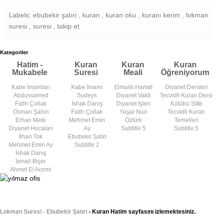
Labels: ebubekir şatıri , kuran , kuran oku , kuranı kerim , lokman
suresi , suresi , takip et
Kategoriler
Hatim -
Kuran
Kuran
Kuran
Mukabele
Suresi
Meali
Öğreniyorum
Kabe İmamları
Kabe İmamı
Elmalılı Hamdi
Diyanet Dersleri
Abdussamed
Sudeys
Diyanet Vakfı
Tecvidli Kuran Dersi
Fatih Çollak
İshak Danış
Diyanet İşleri
Kütübü Sitte
Osman Şahin
Fatih Çollak
Yaşar Nuri
Tecvidli Kuran
Erhan Mete
Mehmet Emin
Öztürk
Temelleri
Diyanet Hocaları
Ay
Subtitle 5
Subtitle 5
İlhan Tok
Ebubekir Satıri
Mehmet Emin Ay
Subtitle 2
İshak Danış
İsmail Biçer
Ahmet El Acemi
Lokman Suresi - Ebubekir Şatıri
- Kuran Hatim sayfasını izlemektesiniz.