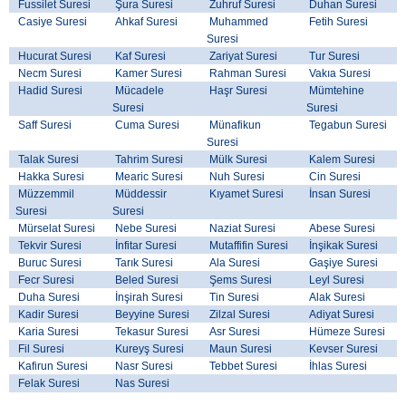
Fussilet Suresi
Şura Suresi
Zuhruf Suresi
Duhan Suresi
Casiye Suresi
Ahkaf Suresi
Muhammed
Fetih Suresi
Suresi
Hucurat Suresi
Kaf Suresi
Zariyat Suresi
Tur Suresi
Necm Suresi
Kamer Suresi
Rahman Suresi
Vakıa Suresi
Hadid Suresi
Mücadele
Haşr Suresi
Mümtehine
Suresi
Suresi
Saff Suresi
Cuma Suresi
Münafikun
Tegabun Suresi
Suresi
Talak Suresi
Tahrim Suresi
Mülk Suresi
Kalem Suresi
Hakka Suresi
Mearic Suresi
Nuh Suresi
Cin Suresi
Müzzemmil
Müddessir
Kıyamet Suresi
İnsan Suresi
Suresi
Suresi
Mürselat Suresi
Nebe Suresi
Naziat Suresi
Abese Suresi
Tekvir Suresi
İnfitar Suresi
Mutaffifin Suresi
İnşikak Suresi
Buruc Suresi
Tarık Suresi
Ala Suresi
Gaşiye Suresi
Fecr Suresi
Beled Suresi
Şems Suresi
Leyl Suresi
Duha Suresi
İnşirah Suresi
Tin Suresi
Alak Suresi
Kadir Suresi
Beyyine Suresi
Zilzal Suresi
Adiyat Suresi
Karia Suresi
Tekasur Suresi
Asr Suresi
Hümeze Suresi
Fil Suresi
Kureyş Suresi
Maun Suresi
Kevser Suresi
Kafirun Suresi
Nasr Suresi
Tebbet Suresi
İhlas Suresi
Felak Suresi
Nas Suresi