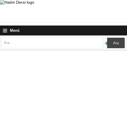
≡
Menü
Ara