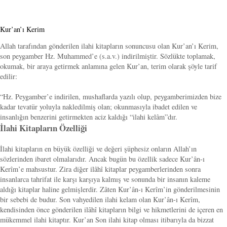
Kur’an’ı Kerim
Allah tarafından gönderilen ilahi kitapların sonuncusu olan Kur’an’ı Kerim,
son peygamber Hz. Muhammed’e (s.a.v.) indirilmiştir. Sözlükte toplamak,
okumak, bir araya getirmek anlamına gelen Kur’an, terim olarak şöyle tarif
edilir:
“Hz. Peygamber’e indirilen, mushaflarda yazılı olup, peygamberimizden bize
kadar tevatür yoluyla nakledilmiş olan; okunmasıyla ibadet edilen ve
insanlığın benzerini getirmekten aciz kaldığı “ilahi kelâm”dır.
İlahi Kitapların Özelliği
İlahi kitapların en büyük özelliği ve değeri şüphesiz onların Allah’ın
sözlerinden ibaret olmalarıdır. Ancak bugün bu özellik sadece Kur’ân-ı
Kerîm’e mahsustur. Zira diğer ilâhî kitaplar peygamberlerinden sonra
insanlarca tahrifat ile karşı karşıya kalmış ve sonunda bir insanın kaleme
aldığı kitaplar haline gelmişlerdir. Zâten Kur’ân-ı Kerîm’in gönderilmesinin
bir sebebi de budur. Son vahyedilen ilahi kelam olan Kur’ân-ı Kerîm,
kendisinden önce gönderilen ilâhî kitapların bilgi ve hikmetlerini de içeren en
mükemmel ilahi kitaptır. Kur’an Son ilahi kitap olması itibarıyla da bizzat