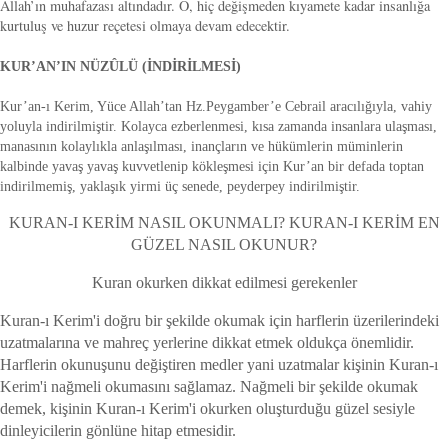
Allah’ın muhafazası altındadır. O, hiç değişmeden kıyamete kadar insanlığa
kurtuluş ve huzur reçetesi olmaya devam edecektir.
KUR’AN’IN NÜZÛLÜ (İNDİRİLMESİ)
Kur’an-ı Kerim, Yüce Allah’tan Hz.Peygamber’e Cebrail aracılığıyla, vahiy
yoluyla indirilmiştir. Kolayca ezberlenmesi, kısa zamanda insanlara ulaşması,
manasının kolaylıkla anlaşılması, inançların ve hükümlerin müminlerin
kalbinde yavaş yavaş kuvvetlenip kökleşmesi için Kur’an bir defada toptan
indirilmemiş, yaklaşık yirmi üç senede, peyderpey indirilmiştir.
KURAN-I KERİM NASIL OKUNMALI? KURAN-I KERİM EN
GÜZEL NASIL OKUNUR?
Kuran okurken dikkat edilmesi gerekenler
Kuran-ı Kerim'i doğru bir şekilde okumak için harflerin üzerilerindeki
uzatmalarına ve mahreç yerlerine dikkat etmek oldukça önemlidir.
Harflerin okunuşunu değiştiren medler yani uzatmalar kişinin Kuran-ı
Kerim'i nağmeli okumasını sağlamaz. Nağmeli bir şekilde okumak
demek, kişinin Kuran-ı Kerim'i okurken oluşturduğu güzel sesiyle
dinleyicilerin gönlüne hitap etmesidir.