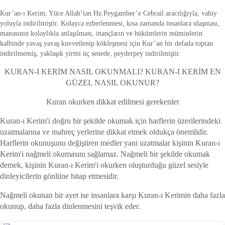
Kur’an-ı Kerim, Yüce Allah’tan Hz.Peygamber’e Cebrail aracılığıyla, vahiy
yoluyla indirilmiştir. Kolayca ezberlenmesi, kısa zamanda insanlara ulaşması,
manasının kolaylıkla anlaşılması, inançların ve hükümlerin müminlerin
kalbinde yavaş yavaş kuvvetlenip kökleşmesi için Kur’an bir defada toptan
indirilmemiş, yaklaşık yirmi üç senede, peyderpey indirilmiştir.
KURAN-I KERİM NASIL OKUNMALI? KURAN-I KERİM EN
GÜZEL NASIL OKUNUR?
Kuran okurken dikkat edilmesi gerekenler
Kuran-ı Kerim'i doğru bir şekilde okumak için harflerin üzerilerindeki
uzatmalarına ve mahreç yerlerine dikkat etmek oldukça önemlidir.
Harflerin okunuşunu değiştiren medler yani uzatmalar kişinin Kuran-ı
Kerim'i nağmeli okumasını sağlamaz. Nağmeli bir şekilde okumak
demek, kişinin Kuran-ı Kerim'i okurken oluşturduğu güzel sesiyle
dinleyicilerin gönlüne hitap etmesidir.
Nağmeli okunan bir ayet ise insanlara karşı Kuran-ı Kerimin daha fazla
okunup, daha fazla dinlenmesini teşvik eder.