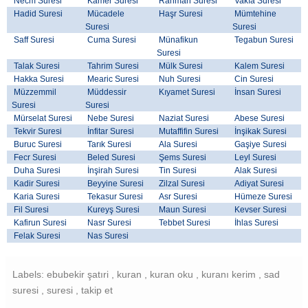
Necm Suresi
Kamer Suresi
Rahman Suresi
Vakıa Suresi
Hadid Suresi
Mücadele
Haşr Suresi
Mümtehine
Suresi
Suresi
Saff Suresi
Cuma Suresi
Münafikun
Tegabun Suresi
Suresi
Talak Suresi
Tahrim Suresi
Mülk Suresi
Kalem Suresi
Hakka Suresi
Mearic Suresi
Nuh Suresi
Cin Suresi
Müzzemmil
Müddessir
Kıyamet Suresi
İnsan Suresi
Suresi
Suresi
Mürselat Suresi
Nebe Suresi
Naziat Suresi
Abese Suresi
Tekvir Suresi
İnfitar Suresi
Mutaffifin Suresi
İnşikak Suresi
Buruc Suresi
Tarık Suresi
Ala Suresi
Gaşiye Suresi
Fecr Suresi
Beled Suresi
Şems Suresi
Leyl Suresi
Duha Suresi
İnşirah Suresi
Tin Suresi
Alak Suresi
Kadir Suresi
Beyyine Suresi
Zilzal Suresi
Adiyat Suresi
Karia Suresi
Tekasur Suresi
Asr Suresi
Hümeze Suresi
Fil Suresi
Kureyş Suresi
Maun Suresi
Kevser Suresi
Kafirun Suresi
Nasr Suresi
Tebbet Suresi
İhlas Suresi
Felak Suresi
Nas Suresi
Labels: ebubekir şatıri , kuran , kuran oku , kuranı kerim , sad
suresi , suresi , takip et