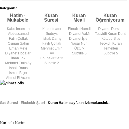
Kategoriler
Hatim -
Kuran
Kuran
Kuran
Mukabele
Suresi
Meali
Öğreniyorum
Kabe İmamları
Kabe İmamı
Elmalılı Hamdi
Diyanet Dersleri
Abdussamed
Sudeys
Diyanet Vakfı
Tecvidli Kuran Dersi
Fatih Çollak
İshak Danış
Diyanet İşleri
Kütübü Sitte
Osman Şahin
Fatih Çollak
Yaşar Nuri
Tecvidli Kuran
Erhan Mete
Mehmet Emin
Öztürk
Temelleri
Diyanet Hocaları
Ay
Subtitle 5
Subtitle 5
İlhan Tok
Ebubekir Satıri
Mehmet Emin Ay
Subtitle 2
İshak Danış
İsmail Biçer
Ahmet El Acemi
Sad Suresi - Ebubekir Şatıri
- Kuran Hatim sayfasını izlemektesiniz.
Kur’an’ı Kerim