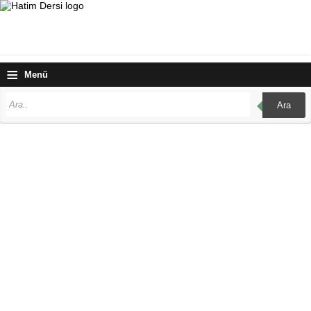
≡
Menü
Ara