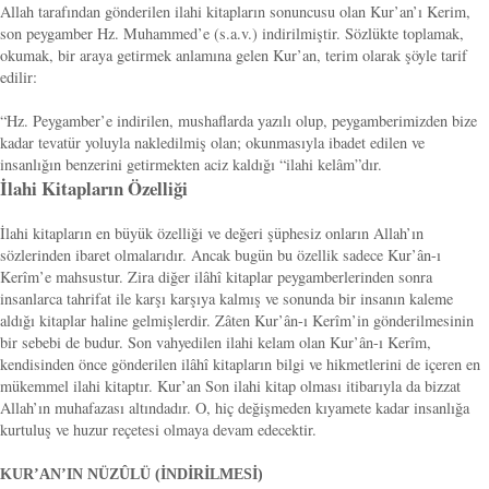
Allah tarafından gönderilen ilahi kitapların sonuncusu olan Kur’an’ı Kerim,
son peygamber Hz. Muhammed’e (s.a.v.) indirilmiştir. Sözlükte toplamak,
okumak, bir araya getirmek anlamına gelen Kur’an, terim olarak şöyle tarif
edilir:
“Hz. Peygamber’e indirilen, mushaflarda yazılı olup, peygamberimizden bize
kadar tevatür yoluyla nakledilmiş olan; okunmasıyla ibadet edilen ve
insanlığın benzerini getirmekten aciz kaldığı “ilahi kelâm”dır.
İlahi Kitapların Özelliği
İlahi kitapların en büyük özelliği ve değeri şüphesiz onların Allah’ın
sözlerinden ibaret olmalarıdır. Ancak bugün bu özellik sadece Kur’ân-ı
Kerîm’e mahsustur. Zira diğer ilâhî kitaplar peygamberlerinden sonra
insanlarca tahrifat ile karşı karşıya kalmış ve sonunda bir insanın kaleme
aldığı kitaplar haline gelmişlerdir. Zâten Kur’ân-ı Kerîm’in gönderilmesinin
bir sebebi de budur. Son vahyedilen ilahi kelam olan Kur’ân-ı Kerîm,
kendisinden önce gönderilen ilâhî kitapların bilgi ve hikmetlerini de içeren en
mükemmel ilahi kitaptır. Kur’an Son ilahi kitap olması itibarıyla da bizzat
Allah’ın muhafazası altındadır. O, hiç değişmeden kıyamete kadar insanlığa
kurtuluş ve huzur reçetesi olmaya devam edecektir.
KUR’AN’IN NÜZÛLÜ (İNDİRİLMESİ)