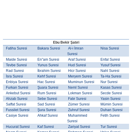
Ebu Bekir Şatıri
Fatiha Suresi
Bakara Suresi
Al-i İmran
Nisa Suresi
Suresi
Maide Suresi
En”am Suresi
Araf Suresi
Enfal Suresi
Tevbe Suresi
Yunus Suresi
Hud Suresi
Yusuf Suresi
Rad Suresi
İbrahim Suresi
Hicr Suresi
Nahl Suresi
İsra Suresi
Kehf Suresi
Meryem Suresi
Ta-Ha Suresi
Enbiya Suresi
Hac Suresi
Muminun Suresi
Nur Suresi
Furkan Suresi
Şuara Suresi
Neml Suresi
Kasas Suresi
Ankebut Suresi
Rum Suresi
Lokman Suresi
Secde Suresi
Ahzab Suresi
Sebe Suresi
Fatır Suresi
Yasin Suresi
Saffat Suresi
Sad Suresi
Zümer Suresi
Mümin Suresi
Fussilet Suresi
Şura Suresi
Zuhruf Suresi
Duhan Suresi
Casiye Suresi
Ahkaf Suresi
Muhammed
Fetih Suresi
Suresi
Hucurat Suresi
Kaf Suresi
Zariyat Suresi
Tur Suresi