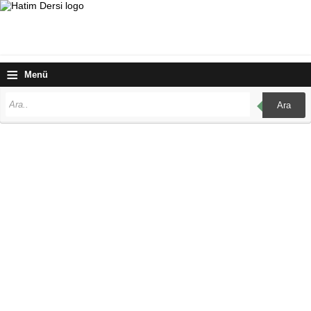
≡
Menü
Ara