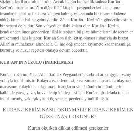
sözlerinden ibaret olmalarıdır. Ancak bugün bu özellik sadece Kur’ân-ı
Kerîm’e mahsustur. Zira diğer ilâhî kitaplar peygamberlerinden sonra
insanlarca tahrifat ile karşı karşıya kalmış ve sonunda bir insanın kaleme
aldığı kitaplar haline gelmişlerdir. Zâten Kur’ân-ı Kerîm’in gönderilmesinin
bir sebebi de budur. Son vahyedilen ilahi kelam olan Kur’ân-ı Kerîm,
kendisinden önce gönderilen ilâhî kitapların bilgi ve hikmetlerini de içeren en
mükemmel ilahi kitaptır. Kur’an Son ilahi kitap olması itibarıyla da bizzat
Allah’ın muhafazası altındadır. O, hiç değişmeden kıyamete kadar insanlığa
kurtuluş ve huzur reçetesi olmaya devam edecektir.
KUR’AN’IN NÜZÛLÜ (İNDİRİLMESİ)
Kur’an-ı Kerim, Yüce Allah’tan Hz.Peygamber’e Cebrail aracılığıyla, vahiy
yoluyla indirilmiştir. Kolayca ezberlenmesi, kısa zamanda insanlara ulaşması,
manasının kolaylıkla anlaşılması, inançların ve hükümlerin müminlerin
kalbinde yavaş yavaş kuvvetlenip kökleşmesi için Kur’an bir defada toptan
indirilmemiş, yaklaşık yirmi üç senede, peyderpey indirilmiştir.
KURAN-I KERİM NASIL OKUNMALI? KURAN-I KERİM EN
GÜZEL NASIL OKUNUR?
Kuran okurken dikkat edilmesi gerekenler