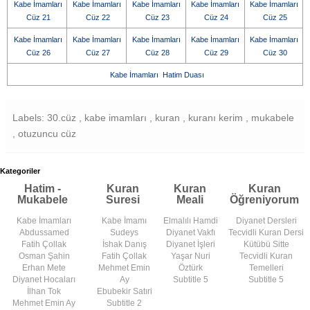
Kabe İmamları
Kabe İmamları
Kabe İmamları
Kabe İmamları
Kabe İmamları
Cüz 21
Cüz 22
Cüz 23
Cüz 24
Cüz 25
Kabe İmamları
Kabe İmamları
Kabe İmamları
Kabe İmamları
Kabe İmamları
Cüz 26
Cüz 27
Cüz 28
Cüz 29
Cüz 30
Kabe İmamları Hatim Duası
Labels: 30.cüz , kabe imamları , kuran , kuranı kerim , mukabele
, otuzuncu cüz
Kategoriler
Hatim -
Kuran
Kuran
Kuran
Mukabele
Suresi
Meali
Öğreniyorum
Kabe İmamları
Kabe İmamı
Elmalılı Hamdi
Diyanet Dersleri
Abdussamed
Sudeys
Diyanet Vakfı
Tecvidli Kuran Dersi
Fatih Çollak
İshak Danış
Diyanet İşleri
Kütübü Sitte
Osman Şahin
Fatih Çollak
Yaşar Nuri
Tecvidli Kuran
Erhan Mete
Mehmet Emin
Öztürk
Temelleri
Diyanet Hocaları
Ay
Subtitle 5
Subtitle 5
İlhan Tok
Ebubekir Satıri
Mehmet Emin Ay
Subtitle 2