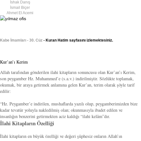
İshak Danış
İsmail Biçer
Ahmet El Acemi
Kabe İmamları - 30. Cüz
- Kuran Hatim sayfasını izlemektesiniz.
Kur’an’ı Kerim
Allah tarafından gönderilen ilahi kitapların sonuncusu olan Kur’an’ı Kerim,
son peygamber Hz. Muhammed’e (s.a.v.) indirilmiştir. Sözlükte toplamak,
okumak, bir araya getirmek anlamına gelen Kur’an, terim olarak şöyle tarif
edilir:
“Hz. Peygamber’e indirilen, mushaflarda yazılı olup, peygamberimizden bize
kadar tevatür yoluyla nakledilmiş olan; okunmasıyla ibadet edilen ve
insanlığın benzerini getirmekten aciz kaldığı “ilahi kelâm”dır.
İlahi Kitapların Özelliği
İlahi kitapların en büyük özelliği ve değeri şüphesiz onların Allah’ın