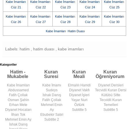
Kabe İmamları
Kabe İmamları
Kabe İmamları
Kabe İmamları
Kabe İmamları
Cüz 21
Cüz 22
Cüz 23
Cüz 24
Cüz 25
Kabe İmamları
Kabe İmamları
Kabe İmamları
Kabe İmamları
Kabe İmamları
Cüz 26
Cüz 27
Cüz 28
Cüz 29
Cüz 30
Kabe İmamları Hatim Duası
Labels: hatim , hatim duası , kabe imamları
Kategoriler
Hatim -
Kuran
Kuran
Kuran
Mukabele
Suresi
Meali
Öğreniyorum
Kabe İmamları
Kabe İmamı
Elmalılı Hamdi
Diyanet Dersleri
Abdussamed
Sudeys
Diyanet Vakfı
Tecvidli Kuran Dersi
Fatih Çollak
İshak Danış
Diyanet İşleri
Kütübü Sitte
Osman Şahin
Fatih Çollak
Yaşar Nuri
Tecvidli Kuran
Erhan Mete
Mehmet Emin
Öztürk
Temelleri
Diyanet Hocaları
Ay
Subtitle 5
Subtitle 5
İlhan Tok
Ebubekir Satıri
Mehmet Emin Ay
Subtitle 2
İshak Danış