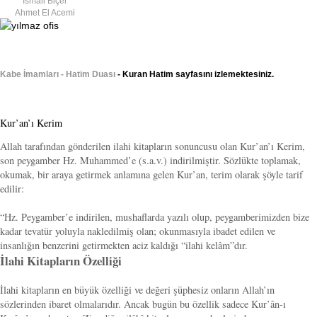
İsmail Biçer
Ahmet El Acemi
Kabe İmamları - Hatim Duası
- Kuran Hatim sayfasını izlemektesiniz.
Kur’an’ı Kerim
Allah tarafından gönderilen ilahi kitapların sonuncusu olan Kur’an’ı Kerim,
son peygamber Hz. Muhammed’e (s.a.v.) indirilmiştir. Sözlükte toplamak,
okumak, bir araya getirmek anlamına gelen Kur’an, terim olarak şöyle tarif
edilir:
“Hz. Peygamber’e indirilen, mushaflarda yazılı olup, peygamberimizden bize
kadar tevatür yoluyla nakledilmiş olan; okunmasıyla ibadet edilen ve
insanlığın benzerini getirmekten aciz kaldığı “ilahi kelâm”dır.
İlahi Kitapların Özelliği
İlahi kitapların en büyük özelliği ve değeri şüphesiz onların Allah’ın
sözlerinden ibaret olmalarıdır. Ancak bugün bu özellik sadece Kur’ân-ı