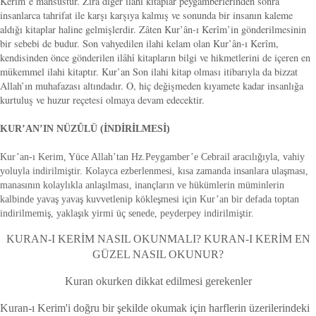
Kerîm’e mahsustur. Zira diğer ilâhî kitaplar peygamberlerinden sonra
insanlarca tahrifat ile karşı karşıya kalmış ve sonunda bir insanın kaleme
aldığı kitaplar haline gelmişlerdir. Zâten Kur’ân-ı Kerîm’in gönderilmesinin
bir sebebi de budur. Son vahyedilen ilahi kelam olan Kur’ân-ı Kerîm,
kendisinden önce gönderilen ilâhî kitapların bilgi ve hikmetlerini de içeren en
mükemmel ilahi kitaptır. Kur’an Son ilahi kitap olması itibarıyla da bizzat
Allah’ın muhafazası altındadır. O, hiç değişmeden kıyamete kadar insanlığa
kurtuluş ve huzur reçetesi olmaya devam edecektir.
KUR’AN’IN NÜZÛLÜ (İNDİRİLMESİ)
Kur’an-ı Kerim, Yüce Allah’tan Hz.Peygamber’e Cebrail aracılığıyla, vahiy
yoluyla indirilmiştir. Kolayca ezberlenmesi, kısa zamanda insanlara ulaşması,
manasının kolaylıkla anlaşılması, inançların ve hükümlerin müminlerin
kalbinde yavaş yavaş kuvvetlenip kökleşmesi için Kur’an bir defada toptan
indirilmemiş, yaklaşık yirmi üç senede, peyderpey indirilmiştir.
KURAN-I KERİM NASIL OKUNMALI? KURAN-I KERİM EN
GÜZEL NASIL OKUNUR?
Kuran okurken dikkat edilmesi gerekenler
Kuran-ı Kerim'i doğru bir şekilde okumak için harflerin üzerilerindeki