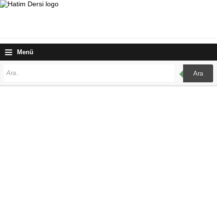
≡
Menü
Ara