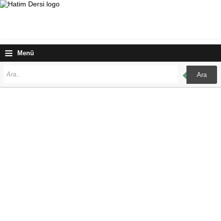
≡
Menü
Ara