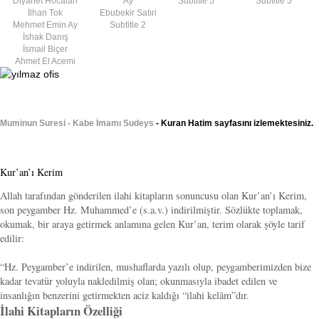
Diyanet Hocaları
Ay
Subtitle 5
Subtitle 5
İlhan Tok
Ebubekir Satıri
Mehmet Emin Ay
Subtitle 2
İshak Danış
İsmail Biçer
Ahmet El Acemi
Muminun Suresi - Kabe İmamı Sudeys
- Kuran Hatim sayfasını izlemektesiniz.
Kur’an’ı Kerim
Allah tarafından gönderilen ilahi kitapların sonuncusu olan Kur’an’ı Kerim,
son peygamber Hz. Muhammed’e (s.a.v.) indirilmiştir. Sözlükte toplamak,
okumak, bir araya getirmek anlamına gelen Kur’an, terim olarak şöyle tarif
edilir:
“Hz. Peygamber’e indirilen, mushaflarda yazılı olup, peygamberimizden bize
kadar tevatür yoluyla nakledilmiş olan; okunmasıyla ibadet edilen ve
insanlığın benzerini getirmekten aciz kaldığı “ilahi kelâm”dır.
İlahi Kitapların Özelliği