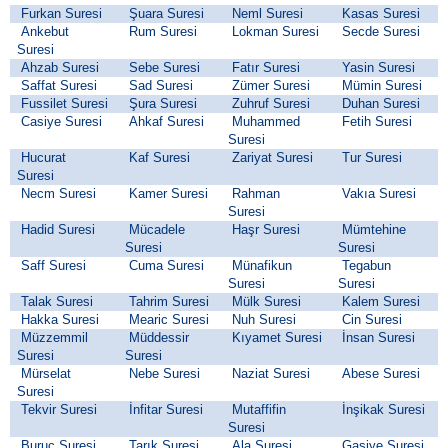
Furkan Suresi
Şuara Suresi
Neml Suresi
Kasas Suresi
Ankebut
Rum Suresi
Lokman Suresi
Secde Suresi
Suresi
Ahzab Suresi
Sebe Suresi
Fatır Suresi
Yasin Suresi
Saffat Suresi
Sad Suresi
Zümer Suresi
Mümin Suresi
Fussilet Suresi
Şura Suresi
Zuhruf Suresi
Duhan Suresi
Casiye Suresi
Ahkaf Suresi
Muhammed
Fetih Suresi
Suresi
Hucurat
Kaf Suresi
Zariyat Suresi
Tur Suresi
Suresi
Necm Suresi
Kamer Suresi
Rahman
Vakıa Suresi
Suresi
Hadid Suresi
Mücadele
Haşr Suresi
Mümtehine
Suresi
Suresi
Saff Suresi
Cuma Suresi
Münafikun
Tegabun
Suresi
Suresi
Talak Suresi
Tahrim Suresi
Mülk Suresi
Kalem Suresi
Hakka Suresi
Mearic Suresi
Nuh Suresi
Cin Suresi
Müzzemmil
Müddessir
Kıyamet Suresi
İnsan Suresi
Suresi
Suresi
Mürselat
Nebe Suresi
Naziat Suresi
Abese Suresi
Suresi
Tekvir Suresi
İnfitar Suresi
Mutaffifin
İnşikak Suresi
Suresi
Buruc Suresi
Tarık Suresi
Ala Suresi
Gaşiye Suresi