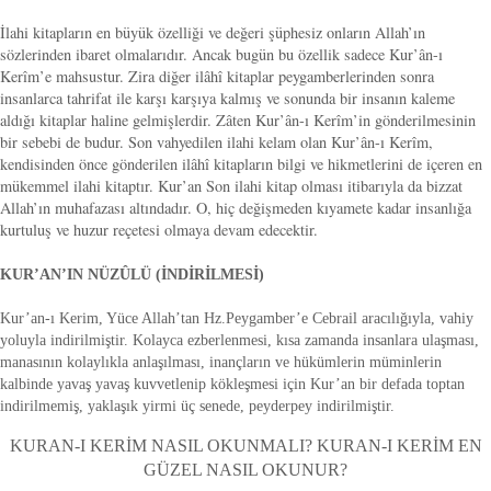
İlahi kitapların en büyük özelliği ve değeri şüphesiz onların Allah’ın
sözlerinden ibaret olmalarıdır. Ancak bugün bu özellik sadece Kur’ân-ı
Kerîm’e mahsustur. Zira diğer ilâhî kitaplar peygamberlerinden sonra
insanlarca tahrifat ile karşı karşıya kalmış ve sonunda bir insanın kaleme
aldığı kitaplar haline gelmişlerdir. Zâten Kur’ân-ı Kerîm’in gönderilmesinin
bir sebebi de budur. Son vahyedilen ilahi kelam olan Kur’ân-ı Kerîm,
kendisinden önce gönderilen ilâhî kitapların bilgi ve hikmetlerini de içeren en
mükemmel ilahi kitaptır. Kur’an Son ilahi kitap olması itibarıyla da bizzat
Allah’ın muhafazası altındadır. O, hiç değişmeden kıyamete kadar insanlığa
kurtuluş ve huzur reçetesi olmaya devam edecektir.
KUR’AN’IN NÜZÛLÜ (İNDİRİLMESİ)
Kur’an-ı Kerim, Yüce Allah’tan Hz.Peygamber’e Cebrail aracılığıyla, vahiy
yoluyla indirilmiştir. Kolayca ezberlenmesi, kısa zamanda insanlara ulaşması,
manasının kolaylıkla anlaşılması, inançların ve hükümlerin müminlerin
kalbinde yavaş yavaş kuvvetlenip kökleşmesi için Kur’an bir defada toptan
indirilmemiş, yaklaşık yirmi üç senede, peyderpey indirilmiştir.
KURAN-I KERİM NASIL OKUNMALI? KURAN-I KERİM EN
GÜZEL NASIL OKUNUR?