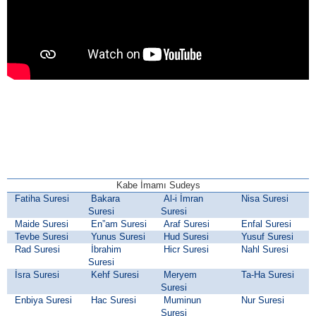
Kabe İmamı Sudeys
Fatiha Suresi
Bakara
Al-i İmran
Nisa Suresi
Suresi
Suresi
Maide Suresi
En”am Suresi
Araf Suresi
Enfal Suresi
Tevbe Suresi
Yunus Suresi
Hud Suresi
Yusuf Suresi
Rad Suresi
İbrahim
Hicr Suresi
Nahl Suresi
Suresi
İsra Suresi
Kehf Suresi
Meryem
Ta-Ha Suresi
Suresi
Enbiya Suresi
Hac Suresi
Muminun
Nur Suresi
Suresi