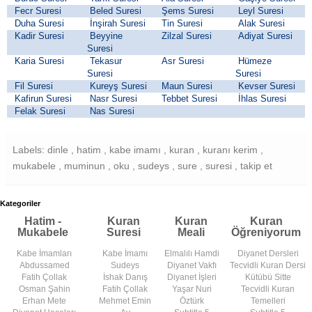
Fecr Suresi
Beled Suresi
Şems Suresi
Leyl Suresi
Duha Suresi
İnşirah Suresi
Tin Suresi
Alak Suresi
Kadir Suresi
Beyyine
Zilzal Suresi
Adiyat Suresi
Suresi
Karia Suresi
Tekasur
Asr Suresi
Hümeze
Suresi
Suresi
Fil Suresi
Kureyş Suresi
Maun Suresi
Kevser Suresi
Kafirun Suresi
Nasr Suresi
Tebbet Suresi
İhlas Suresi
Felak Suresi
Nas Suresi
Labels: dinle , hatim , kabe imamı , kuran , kuranı kerim ,
mukabele , muminun , oku , sudeys , sure , suresi , takip et
Kategoriler
Hatim -
Kuran
Kuran
Kuran
Mukabele
Suresi
Meali
Öğreniyorum
Kabe İmamları
Kabe İmamı
Elmalılı Hamdi
Diyanet Dersleri
Abdussamed
Sudeys
Diyanet Vakfı
Tecvidli Kuran Dersi
Fatih Çollak
İshak Danış
Diyanet İşleri
Kütübü Sitte
Osman Şahin
Fatih Çollak
Yaşar Nuri
Tecvidli Kuran
Erhan Mete
Mehmet Emin
Öztürk
Temelleri