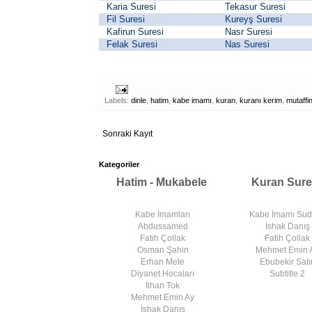
Karia Suresi
Tekasur Suresi
Fil Suresi
Kureyş Suresi
Kafirun Suresi
Nasr Suresi
Felak Suresi
Nas Suresi
Labels:
dinle
,
hatim
,
kabe imamı
,
kuran
,
kuranı kerim
,
mutaffi
Sonraki Kayıt
Kategoriler
Hatim - Mukabele
Kuran Sure
Kabe İmamları
Kabe İmamı Su
Abdussamed
İshak Danış
Fatih Çollak
Fatih Çollak
Osman Şahin
Mehmet Emin 
Erhan Mete
Ebubekir Satır
Diyanet Hocaları
Subtitle 2
İlhan Tok
Mehmet Emin Ay
İshak Danış