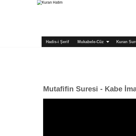
Hadis-i Şerif
Mukabele-Cüz
Kuran Sure
Mutafifin Suresi - Kabe İ