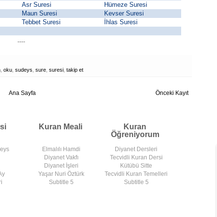
Asr Suresi
Hümeze Suresi
Maun Suresi
Kevser Suresi
Tebbet Suresi
İhlas Suresi
----
n
,
oku
,
sudeys
,
sure
,
suresi
,
takip et
Ana Sayfa
Önceki Kayıt
si
Kuran Meali
Kuran
Öğreniyorum
deys
Elmalılı Hamdi
Diyanet Dersleri
Diyanet Vakfı
Tecvidli Kuran Dersi
Diyanet İşleri
Kütübü Sitte
Ay
Yaşar Nuri Öztürk
Tecvidli Kuran Temelleri
i
Subtitle 5
Subtitle 5