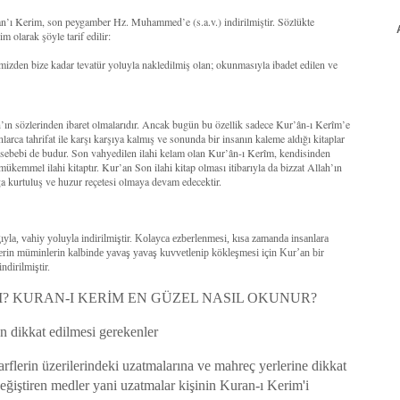
’an’ı Kerim, son peygamber Hz. Muhammed’e (s.a.v.) indirilmiştir. Sözlükte
 olarak şöyle tarif edilir:
mizden bize kadar tevatür yoluyla nakledilmiş olan; okunmasıyla ibadet edilen ve
ah’ın sözlerinden ibaret olmalarıdır. Ancak bugün bu özellik sadece Kur’ân-ı Kerîm’e
larca tahrifat ile karşı karşıya kalmış ve sonunda bir insanın kaleme aldığı kitaplar
r sebebi de budur. Son vahyedilen ilahi kelam olan Kur’ân-ı Kerîm, kendisinden
 mükemmel ilahi kitaptır. Kur’an Son ilahi kitap olması itibarıyla da bizzat Allah’ın
a kurtuluş ve huzur reçetesi olmaya devam edecektir.
la, vahiy yoluyla indirilmiştir. Kolayca ezberlenmesi, kısa zamanda insanlara
lerin müminlerin kalbinde yavaş yavaş kuvvetlenip kökleşmesi için Kur’an bir
ndirilmiştir.
? KURAN-I KERİM EN GÜZEL NASIL OKUNUR?
 dikkat edilmesi gerekenler
rflerin üzerilerindeki uzatmalarına ve mahreç yerlerine dikkat
ğiştiren medler yani uzatmalar kişinin Kuran-ı Kerim'i