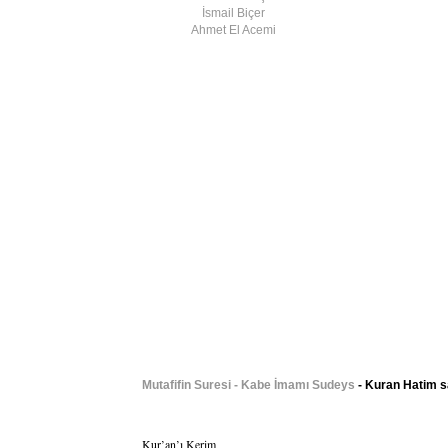
İsmail Biçer
Ahmet El Acemi
Mutafifin Suresi - Kabe İmamı Sudeys
- Kuran Hatim s
Kur’an’ı Kerim