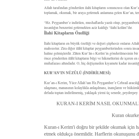
Allah tarafından gönderilen ilahi kitapların sonuncusu olan Kur
toplamak, okumak, bir araya getirmek anlamına gelen Kur’an, terim
“Hz. Peygamber’e indirilen, mushaflarda yazılı olup, peygamberi
insanlığın benzerini getirmekten aciz kaldığı “ilahi kelâm”dır.
İlahi Kitapların Özelliği
İlahi kitapların en büyük özelliği ve değeri şüphesiz onların All
mahsustur. Zira diğer ilâhî kitaplar peygamberlerinden sonra insan
haline gelmişlerdir. Zâten Kur’ân-ı Kerîm’in gönderilmesinin bi
önce gönderilen ilâhî kitapların bilgi ve hikmetlerini de içeren en
muhafazası altındadır. O, hiç değişmeden kıyamete kadar insanlığ
KUR’AN’IN NÜZÛLÜ (İNDİRİLMESİ)
Kur’an-ı Kerim, Yüce Allah’tan Hz.Peygamber’e Cebrail aracılığıy
ulaşması, manasının kolaylıkla anlaşılması, inançların ve hüküm
defada toptan indirilmemiş, yaklaşık yirmi üç senede, peyderpey i
KURAN-I KERİM NASIL OKUNMALI
Kuran okurken
Kuran-ı Kerim'i doğru bir şekilde okumak için ha
etmek oldukça önemlidir. Harflerin okunuşunu de