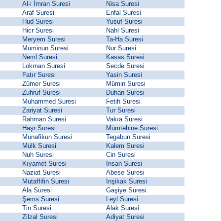
Al-i İmran Suresi
Nisa Suresi
Araf Suresi
Enfal Suresi
Hud Suresi
Yusuf Suresi
Hicr Suresi
Nahl Suresi
Meryem Suresi
Ta-Ha Suresi
Muminun Suresi
Nur Suresi
Neml Suresi
Kasas Suresi
Lokman Suresi
Secde Suresi
Fatır Suresi
Yasin Suresi
Zümer Suresi
Mümin Suresi
Zuhruf Suresi
Duhan Suresi
Muhammed Suresi
Fetih Suresi
Zariyat Suresi
Tur Suresi
Rahman Suresi
Vakıa Suresi
Haşr Suresi
Mümtehine Suresi
Münafikun Suresi
Tegabun Suresi
Mülk Suresi
Kalem Suresi
Nuh Suresi
Cin Suresi
Kıyamet Suresi
İnsan Suresi
Naziat Suresi
Abese Suresi
Mutaffifin Suresi
İnşikak Suresi
Ala Suresi
Gaşiye Suresi
Şems Suresi
Leyl Suresi
Tin Suresi
Alak Suresi
Zilzal Suresi
Adiyat Suresi