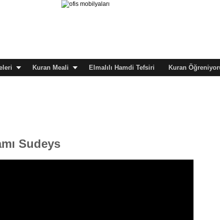
leri
Kuran Meali
Elmalılı Hamdi Tefsiri
Kuran Öğreniyor
mamı Sudeys