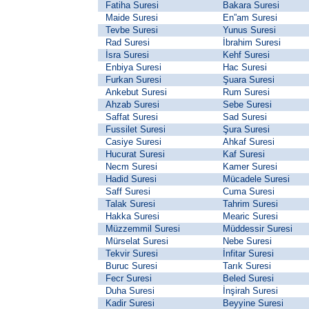
Fatiha Suresi
Bakara Suresi
Maide Suresi
En”am Suresi
Tevbe Suresi
Yunus Suresi
Rad Suresi
İbrahim Suresi
İsra Suresi
Kehf Suresi
Enbiya Suresi
Hac Suresi
Furkan Suresi
Şuara Suresi
Ankebut Suresi
Rum Suresi
Ahzab Suresi
Sebe Suresi
Saffat Suresi
Sad Suresi
Fussilet Suresi
Şura Suresi
Casiye Suresi
Ahkaf Suresi
Hucurat Suresi
Kaf Suresi
Necm Suresi
Kamer Suresi
Hadid Suresi
Mücadele Suresi
Saff Suresi
Cuma Suresi
Talak Suresi
Tahrim Suresi
Hakka Suresi
Mearic Suresi
Müzzemmil Suresi
Müddessir Suresi
Mürselat Suresi
Nebe Suresi
Tekvir Suresi
İnfitar Suresi
Buruc Suresi
Tarık Suresi
Fecr Suresi
Beled Suresi
Duha Suresi
İnşirah Suresi
Kadir Suresi
Beyyine Suresi