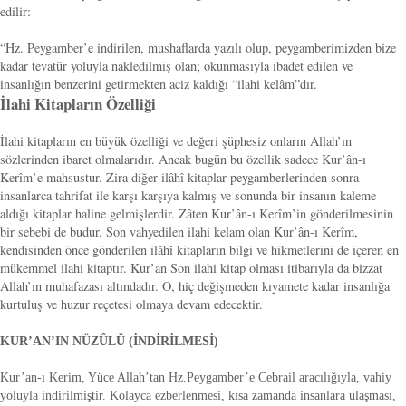
edilir:
“Hz. Peygamber’e indirilen, mushaflarda yazılı olup, peygamberimizden bize
kadar tevatür yoluyla nakledilmiş olan; okunmasıyla ibadet edilen ve
insanlığın benzerini getirmekten aciz kaldığı “ilahi kelâm”dır.
İlahi Kitapların Özelliği
İlahi kitapların en büyük özelliği ve değeri şüphesiz onların Allah’ın
sözlerinden ibaret olmalarıdır. Ancak bugün bu özellik sadece Kur’ân-ı
Kerîm’e mahsustur. Zira diğer ilâhî kitaplar peygamberlerinden sonra
insanlarca tahrifat ile karşı karşıya kalmış ve sonunda bir insanın kaleme
aldığı kitaplar haline gelmişlerdir. Zâten Kur’ân-ı Kerîm’in gönderilmesinin
bir sebebi de budur. Son vahyedilen ilahi kelam olan Kur’ân-ı Kerîm,
kendisinden önce gönderilen ilâhî kitapların bilgi ve hikmetlerini de içeren en
mükemmel ilahi kitaptır. Kur’an Son ilahi kitap olması itibarıyla da bizzat
Allah’ın muhafazası altındadır. O, hiç değişmeden kıyamete kadar insanlığa
kurtuluş ve huzur reçetesi olmaya devam edecektir.
KUR’AN’IN NÜZÛLÜ (İNDİRİLMESİ)
Kur’an-ı Kerim, Yüce Allah’tan Hz.Peygamber’e Cebrail aracılığıyla, vahiy
yoluyla indirilmiştir. Kolayca ezberlenmesi, kısa zamanda insanlara ulaşması,