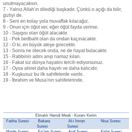
unutmayacaksın.
7 - Yalnız Allah'ın dilediği başkadır. Çünkü o açığı da bilir,
gizliyi de.
8 - Seni en kolay yola muvaffak kılacağız.
9 - Onun için öğüt ver, eğer öğüt fayda verirse.
10 - Saygısı olan öğüt alacaktır.
11 - Pek bedbaht olan da ondan kaçınacaktır.
12 - O ki, en büyük ateşe girecektir.
13 - Sonra ne ölecek onda, ne de hayat bulacaktır.
15 - Rabbinin adını anıp namaz kılan.
16 - Fakat siz dünya hayatını tercih ediyorsunuz.
17 - Oysa ahiret daha hayırlı ve daha kalıcıdır.
18 - Kuşkusuz bu ilk sahifelerde vardır,
19 - İbrahim ve Musa'nın sahifelerinde.
Elmalılı Hamdi Meali - Kuranı Kerim
Fatiha Suresi
Bakara
Al-i İmran
Nisa Suresi
Suresi
Suresi
Maide Suresi
En”am Suresi
Araf Suresi
Enfal Suresi