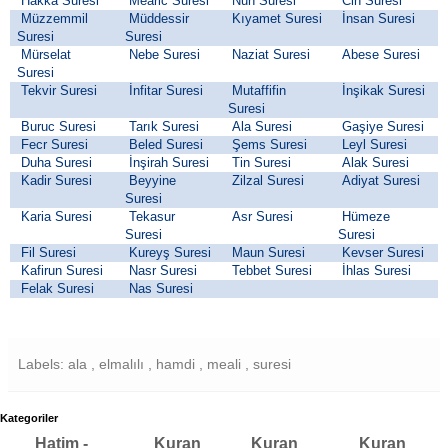
Hakka Suresi
Mearic Suresi
Nuh Suresi
Cin Suresi
Müzzemmil
Müddessir
Kıyamet Suresi
İnsan Suresi
Suresi
Suresi
Mürselat
Nebe Suresi
Naziat Suresi
Abese Suresi
Suresi
Tekvir Suresi
İnfitar Suresi
Mutaffifin
İnşikak Suresi
Suresi
Buruc Suresi
Tarık Suresi
Ala Suresi
Gaşiye Suresi
Fecr Suresi
Beled Suresi
Şems Suresi
Leyl Suresi
Duha Suresi
İnşirah Suresi
Tin Suresi
Alak Suresi
Kadir Suresi
Beyyine
Zilzal Suresi
Adiyat Suresi
Suresi
Karia Suresi
Tekasur
Asr Suresi
Hümeze
Suresi
Suresi
Fil Suresi
Kureyş Suresi
Maun Suresi
Kevser Suresi
Kafirun Suresi
Nasr Suresi
Tebbet Suresi
İhlas Suresi
Felak Suresi
Nas Suresi
Labels: ala , elmalılı , hamdi , meali , suresi
Kategoriler
Hatim -
Kuran
Kuran
Kuran