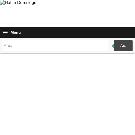
≡
Menü
Ara