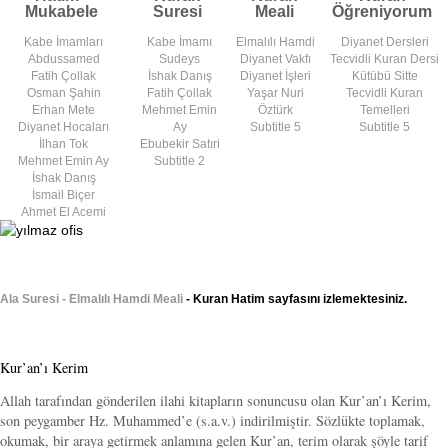
Mukabele
Suresi
Meali
Öğreniyorum
Kabe İmamları
Kabe İmamı
Elmalılı Hamdi
Diyanet Dersleri
Abdussamed
Sudeys
Diyanet Vakfı
Tecvidli Kuran Dersi
Fatih Çollak
İshak Danış
Diyanet İşleri
Kütübü Sitte
Osman Şahin
Fatih Çollak
Yaşar Nuri
Tecvidli Kuran
Erhan Mete
Mehmet Emin
Öztürk
Temelleri
Diyanet Hocaları
Ay
Subtitle 5
Subtitle 5
İlhan Tok
Ebubekir Satıri
Mehmet Emin Ay
Subtitle 2
İshak Danış
İsmail Biçer
Ahmet El Acemi
Ala Suresi - Elmalılı Hamdi Meali
- Kuran Hatim sayfasını izlemektesiniz.
Kur’an’ı Kerim
Allah tarafından gönderilen ilahi kitapların sonuncusu olan Kur’an’ı Kerim,
son peygamber Hz. Muhammed’e (s.a.v.) indirilmiştir. Sözlükte toplamak,
okumak, bir araya getirmek anlamına gelen Kur’an, terim olarak şöyle tarif