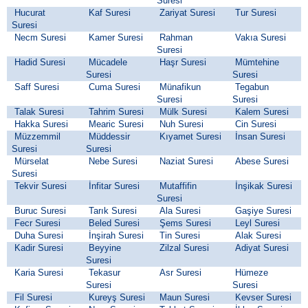
Suresi
Hucurat
Kaf Suresi
Zariyat Suresi
Tur Suresi
Suresi
Necm Suresi
Kamer Suresi
Rahman
Vakıa Suresi
Suresi
Hadid Suresi
Mücadele
Haşr Suresi
Mümtehine
Suresi
Suresi
Saff Suresi
Cuma Suresi
Münafikun
Tegabun
Suresi
Suresi
Talak Suresi
Tahrim Suresi
Mülk Suresi
Kalem Suresi
Hakka Suresi
Mearic Suresi
Nuh Suresi
Cin Suresi
Müzzemmil
Müddessir
Kıyamet Suresi
İnsan Suresi
Suresi
Suresi
Mürselat
Nebe Suresi
Naziat Suresi
Abese Suresi
Suresi
Tekvir Suresi
İnfitar Suresi
Mutaffifin
İnşikak Suresi
Suresi
Buruc Suresi
Tarık Suresi
Ala Suresi
Gaşiye Suresi
Fecr Suresi
Beled Suresi
Şems Suresi
Leyl Suresi
Duha Suresi
İnşirah Suresi
Tin Suresi
Alak Suresi
Kadir Suresi
Beyyine
Zilzal Suresi
Adiyat Suresi
Suresi
Karia Suresi
Tekasur
Asr Suresi
Hümeze
Suresi
Suresi
Fil Suresi
Kureyş Suresi
Maun Suresi
Kevser Suresi