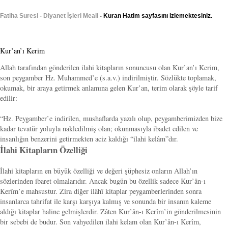
Fatiha Suresi - Diyanet İşleri Meali
- Kuran Hatim sayfasını izlemektesiniz.
Kur’an’ı Kerim
Allah tarafından gönderilen ilahi kitapların sonuncusu olan Kur’an’ı Kerim,
son peygamber Hz. Muhammed’e (s.a.v.) indirilmiştir. Sözlükte toplamak,
okumak, bir araya getirmek anlamına gelen Kur’an, terim olarak şöyle tarif
edilir:
“Hz. Peygamber’e indirilen, mushaflarda yazılı olup, peygamberimizden bize
kadar tevatür yoluyla nakledilmiş olan; okunmasıyla ibadet edilen ve
insanlığın benzerini getirmekten aciz kaldığı “ilahi kelâm”dır.
İlahi Kitapların Özelliği
İlahi kitapların en büyük özelliği ve değeri şüphesiz onların Allah’ın
sözlerinden ibaret olmalarıdır. Ancak bugün bu özellik sadece Kur’ân-ı
Kerîm’e mahsustur. Zira diğer ilâhî kitaplar peygamberlerinden sonra
insanlarca tahrifat ile karşı karşıya kalmış ve sonunda bir insanın kaleme
aldığı kitaplar haline gelmişlerdir. Zâten Kur’ân-ı Kerîm’in gönderilmesinin
bir sebebi de budur. Son vahyedilen ilahi kelam olan Kur’ân-ı Kerîm,