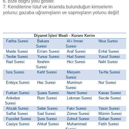
6. Bize doğru yolu göster.
7. Kendilerine lütuf ve ikramda bulunduğun kimselerin
yolunu; gazaba uğramışların ve sapmışların yolunu değil!
Diyanet İşleri Meali - Kuranı Kerim
Fatiha Suresi
Bakara
Al-i İmran
Nisa Suresi
Suresi
Suresi
Maide Suresi
En'am Suresi
Araf Suresi
Enfal Suresi
Tevbe Suresi
Yunus Suresi
Hud Suresi
Yusuf Suresi
Rad Suresi
İbrahim
Hicr Suresi
Nahl Suresi
Suresi
İsra Suresi
Kehf Suresi
Meryem
Ta-Ha Suresi
Suresi
Enbiya Suresi
Hac Suresi
Muminun
Nur Suresi
Suresi
Furkan Suresi
Şuara Suresi
Neml Suresi
Kasas Suresi
Ankebut
Rum Suresi
Lokman Suresi
Secde Suresi
Suresi
Ahzab Suresi
Sebe Suresi
Fatır Suresi
Yasin Suresi
Saffat Suresi
Sad Suresi
Zümer Suresi
Mümin Suresi
Fussilet Suresi
Şura Suresi
Zuhruf Suresi
Duhan Suresi
Casiye Suresi
Ahkaf Suresi
Muhammed
Fetih Suresi