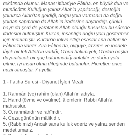
rekâtında okunur. Manası itibariyle Fâtiha, en büyük dua ve
münâcâttır. Kulluğun yalnız Allah'a yapılacağı, desteğin
yalnızca Allah'tan geldiği, doğru yola varmanın da doğru
yoldan sapmanın da Allah'ın iradesine dayandığı, çünkü
hayrı da şerri de yaratanın Allah olduğu hususları bu sûrede
ifadesini bulmuştur. Kur'an, insanlığa doğru yolu göstermek
için indirilmiştir. Kur'an'ın ihtiva ettiği esaslar ana hatları ile
Fâtiha'da vardır. Zira Fâtiha'da, övgüye, ta'zime ve ibadete
lâyık bir tek Allah'ın varlığı, O'nun hakimiyeti, O'ndan başka
dayanılacak bir güç bulunmadığı anlatılır ve doğru yola
gitme, iyi insan olma dileğinde bulunulur. Hicretten önce
nazil olmuştur. 7 ayettir.
1 - Fatiha Suresi - Diyanet İşleri Meali
1. Rahmân (ve) rahîm (olan) Allah'ın adıyla.
2. Hamd (övme ve övülme), âlemlerin Rabbi Allah'a
mahsustur.
3. O, rahmândır ve rahîmdir.
4. Ceza gününün mâlikidir.
5. (Rabbimiz!) Ancak sana kulluk ederiz ve yalnız senden
medet umarız.