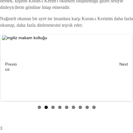
demek, kişinin Kuran-ı Kerim'i okurken oluşturduğu güzel sesiyle
dinleyicilerin gönlüne hitap etmesidir.
Nağmeli okunan bir ayet ise insanlara karşı Kuran-ı Kerimin daha fazla
okunup, daha fazla dinlenmesini teşvik eder.
Previo
Next
us
3