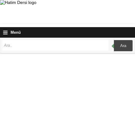
≡
Menü
Ara