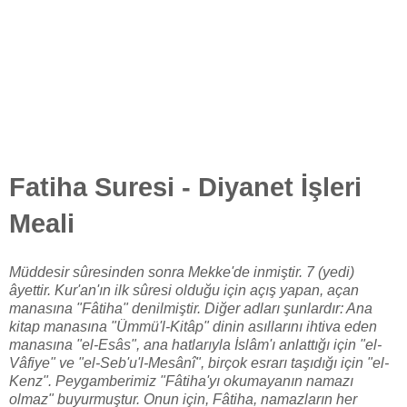
Fatiha Suresi - Diyanet İşleri
Meali
Müddesir sûresinden sonra Mekke'de inmiştir. 7 (yedi)
âyettir. Kur'an'ın ilk sûresi olduğu için açış yapan, açan
manasına "Fâtiha" denilmiştir. Diğer adları şunlardır: Ana
kitap manasına "Ümmü'l-Kitâp" dinin asıllarını ihtiva eden
manasına "el-Esâs", ana hatlarıyla İslâm'ı anlattığı için "el-
Vâfiye" ve "el-Seb'u'l-Mesânî", birçok esrarı taşıdığı için "el-
Kenz". Peygamberimiz "Fâtiha'yı okumayanın namazı
olmaz" buyurmuştur. Onun için, Fâtiha, namazların her