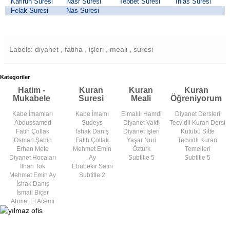
Kafirun Suresi
Nasr Suresi
Tebbet Suresi
İhlas Suresi
Felak Suresi
Nas Suresi
Labels: diyanet , fatiha , işleri , meali , suresi
Kategoriler
Hatim -
Kuran
Kuran
Kuran
Mukabele
Suresi
Meali
Öğreniyorum
Kabe İmamları
Kabe İmamı
Elmalılı Hamdi
Diyanet Dersleri
Abdussamed
Sudeys
Diyanet Vakfı
Tecvidli Kuran Dersi
Fatih Çollak
İshak Danış
Diyanet İşleri
Kütübü Sitte
Osman Şahin
Fatih Çollak
Yaşar Nuri
Tecvidli Kuran
Erhan Mete
Mehmet Emin
Öztürk
Temelleri
Diyanet Hocaları
Ay
Subtitle 5
Subtitle 5
İlhan Tok
Ebubekir Satıri
Mehmet Emin Ay
Subtitle 2
İshak Danış
İsmail Biçer
Ahmet El Acemi