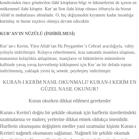
kendisinden önce gönderilen ilâhî kitapların bilgi ve hikmetlerini de içeren en
mükemmel ilahi kitaptır. Kur’an Son ilahi kitap olması itibarıyla da bizzat
Allah’ın muhafazası altındadır. O, hiç değişmeden kıyamete kadar insanlığa
kurtuluş ve huzur reçetesi olmaya devam edecektir.
KUR’AN’IN NÜZÛLÜ (İNDİRİLMESİ)
Kur’an-ı Kerim, Yüce Allah’tan Hz.Peygamber’e Cebrail aracılığıyla, vahiy
yoluyla indirilmiştir. Kolayca ezberlenmesi, kısa zamanda insanlara ulaşması,
manasının kolaylıkla anlaşılması, inançların ve hükümlerin müminlerin
kalbinde yavaş yavaş kuvvetlenip kökleşmesi için Kur’an bir defada toptan
indirilmemiş, yaklaşık yirmi üç senede, peyderpey indirilmiştir.
KURAN-I KERİM NASIL OKUNMALI? KURAN-I KERİM EN
GÜZEL NASIL OKUNUR?
Kuran okurken dikkat edilmesi gerekenler
Kuran-ı Kerim'i doğru bir şekilde okumak için harflerin üzerilerindeki
uzatmalarına ve mahreç yerlerine dikkat etmek oldukça önemlidir.
Harflerin okunuşunu değiştiren medler yani uzatmalar kişinin Kuran-ı
Kerim'i nağmeli okumasını sağlamaz. Nağmeli bir şekilde okumak