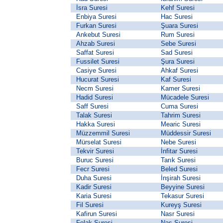
İsra Suresi
Kehf Suresi
Enbiya Suresi
Hac Suresi
Furkan Suresi
Şuara Suresi
Ankebut Suresi
Rum Suresi
Ahzab Suresi
Sebe Suresi
Saffat Suresi
Sad Suresi
Fussilet Suresi
Şura Suresi
Casiye Suresi
Ahkaf Suresi
Hucurat Suresi
Kaf Suresi
Necm Suresi
Kamer Suresi
Hadid Suresi
Mücadele Suresi
Saff Suresi
Cuma Suresi
Talak Suresi
Tahrim Suresi
Hakka Suresi
Mearic Suresi
Müzzemmil Suresi
Müddessir Suresi
Mürselat Suresi
Nebe Suresi
Tekvir Suresi
İnfitar Suresi
Buruc Suresi
Tarık Suresi
Fecr Suresi
Beled Suresi
Duha Suresi
İnşirah Suresi
Kadir Suresi
Beyyine Suresi
Karia Suresi
Tekasur Suresi
Fil Suresi
Kureyş Suresi
Kafirun Suresi
Nasr Suresi
Felak Suresi
Nas Suresi