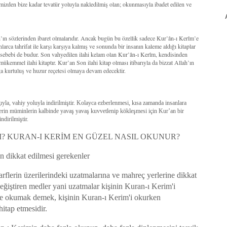
mizden bize kadar tevatür yoluyla nakledilmiş olan; okunmasıyla ibadet edilen ve
ah’ın sözlerinden ibaret olmalarıdır. Ancak bugün bu özellik sadece Kur’ân-ı Kerîm’e
larca tahrifat ile karşı karşıya kalmış ve sonunda bir insanın kaleme aldığı kitaplar
r sebebi de budur. Son vahyedilen ilahi kelam olan Kur’ân-ı Kerîm, kendisinden
 mükemmel ilahi kitaptır. Kur’an Son ilahi kitap olması itibarıyla da bizzat Allah’ın
a kurtuluş ve huzur reçetesi olmaya devam edecektir.
la, vahiy yoluyla indirilmiştir. Kolayca ezberlenmesi, kısa zamanda insanlara
lerin müminlerin kalbinde yavaş yavaş kuvvetlenip kökleşmesi için Kur’an bir
ndirilmiştir.
? KURAN-I KERİM EN GÜZEL NASIL OKUNUR?
 dikkat edilmesi gerekenler
rflerin üzerilerindeki uzatmalarına ve mahreç yerlerine dikkat
ğiştiren medler yani uzatmalar kişinin Kuran-ı Kerim'i
de okumak demek, kişinin Kuran-ı Kerim'i okurken
hitap etmesidir.