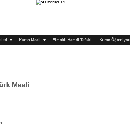
leri
Kuran Meali
Elmalılı Hamdi Tefsiri
Kuran Öğreniyor
ürk Meali
ttı.