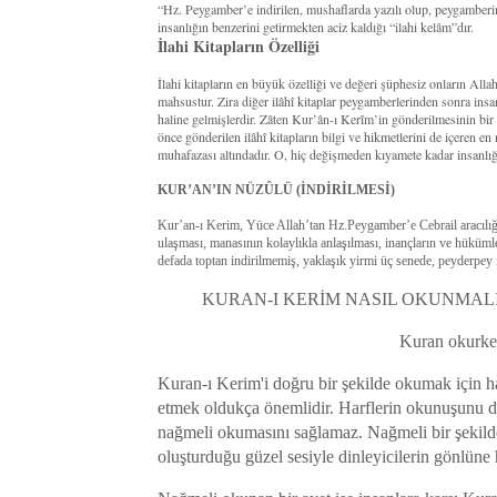
“Hz. Peygamber’e indirilen, mushaflarda yazılı olup, peygamberi
insanlığın benzerini getirmekten aciz kaldığı “ilahi kelâm”dır.
İlahi Kitapların Özelliği
İlahi kitapların en büyük özelliği ve değeri şüphesiz onların All
mahsustur. Zira diğer ilâhî kitaplar peygamberlerinden sonra insan
haline gelmişlerdir. Zâten Kur’ân-ı Kerîm’in gönderilmesinin bi
önce gönderilen ilâhî kitapların bilgi ve hikmetlerini de içeren en
muhafazası altındadır. O, hiç değişmeden kıyamete kadar insanlığ
KUR’AN’IN NÜZÛLÜ (İNDİRİLMESİ)
Kur’an-ı Kerim, Yüce Allah’tan Hz.Peygamber’e Cebrail aracılığıy
ulaşması, manasının kolaylıkla anlaşılması, inançların ve hüküm
defada toptan indirilmemiş, yaklaşık yirmi üç senede, peyderpey i
KURAN-I KERİM NASIL OKUNMALI
Kuran okurken
Kuran-ı Kerim'i doğru bir şekilde okumak için ha
etmek oldukça önemlidir. Harflerin okunuşunu de
nağmeli okumasını sağlamaz. Nağmeli bir şekil
oluşturduğu güzel sesiyle dinleyicilerin gönlüne 