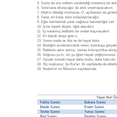
5. Sonra da onu sellerin sürüklediği morarmış bir atık 
6. Seni/sana okutacağız da artık unutmayacaksın.
7. Allah'ın dilediği müstesna. O, açıklananı da gizlenen
8. Sana, en kolay olanı kolaylaştıracağız.
9. Eğer hatırlatmak yarar sağlarsa hatırlat/öğüt ver!
10. İçine ürperti düşen, öğüt alacaktır.
11. İçi kararmış bedbaht ise ondan kaçınacaktır.
12. En büyük ateşe girer o.
13. Sonra orada ne ölür ne de hayat bulur.
14. Benliğini arındıran/zekât veren, kurtuluşa gerçekt
15. Rabbinin adını anmış, namaz kılmıştır/dua etmişt
16. Doğrusu şu ki, siz şu iğreti hayatı yeğliyorsunuz.
17. Oysaki sonraki hayat daha mutlu, daha kalıcıdır.
18. Hiç kuşkusuz, bu Kur'an, ilk sayfalarda da elbette
19. İbrahim'in ve Mûsa'nın sayfalarında.
Yaşar Nuri Öz
Fatiha Suresi
Bakara Suresi
Maide Suresi
Enam Suresi
Tevbe Suresi
Yunus Suresi
Rad Suresi
İbrahim Suresi