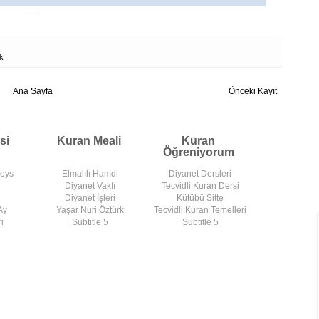
----
rk
Ana Sayfa
Önceki Kayıt
si
Kuran Meali
Kuran
Öğreniyorum
deys
Elmalılı Hamdi
Diyanet Dersleri
Diyanet Vakfı
Tecvidli Kuran Dersi
Diyanet İşleri
Kütübü Sitte
Ay
Yaşar Nuri Öztürk
Tecvidli Kuran Temelleri
i
Subtitle 5
Subtitle 5