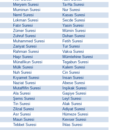
Meryem Suresi
Ta-Ha Suresi
Muminun Suresi
Nur Suresi
Neml Suresi
Kasas Suresi
Lokman Suresi
Secde Suresi
Fatır Suresi
Yasin Suresi
Zümer Suresi
Mümin Suresi
Zuhruf Suresi
Duhan Suresi
Muhammed Suresi
Fetih Suresi
Zariyat Suresi
Tur Suresi
Rahman Suresi
Vakıa Suresi
Haşr Suresi
Mümtehine Suresi
Münafikun Suresi
Tegabun Suresi
Mülk Suresi
Kalem Suresi
Nuh Suresi
Cin Suresi
Kıyamet Suresi
İnsan Suresi
Naziat Suresi
Abese Suresi
Mutaffifin Suresi
İnşikak Suresi
Ala Suresi
Gaşiye Suresi
Şems Suresi
Leyl Suresi
Tin Suresi
Alak Suresi
Zilzal Suresi
Adiyat Suresi
Asr Suresi
Hümeze Suresi
Maun Suresi
Kevser Suresi
Tebbet Suresi
İhlas Suresi