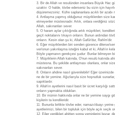
3. Bir de Allah ve resulünden insanlara Büyük Hac gün
uzaktır. O halde, tövbe ederseniz bu sizin için hayırlı
düşüremezsiniz. Küfre saplananlara acıklı bir azabı 
4. Antlaşma yapmış olduğunuz müşriklerden size karş
etmeyenler müstesnadır. Artık, onlara verdiğiniz sözü
Allah, sakınanları sever.
5. O haram aylar çıktığında artık müşrikleri, kendiler
geçit noktalarını tıkayın onların. Bunun ardından tövbe
onların. Kesin olan şu ki, Allah Gafûr'dur, Rahîm'dir.
6. Eğer müşriklerden biri senden güvence dilerse/s
ver/onun yakınlaşma isteğini kabul et ki, Allah'ın ke
Böyle yapmanın gerekçesi şudur: Bunlar bilmeyen bir 
7. Müşriklerin Allah katında, O'nun resulü katında ahi
müstesna. Bu şekilde antlaşması olanlara, onlar size
sakınanları sever.
8. Onların ahdine nasıl güvenilebilir! Eğer üzerinizde 
ne de bir yemine. Ağızlarıyla size hoşnutluk sunarlar
sapıklardır.
9. Allah'ın ayetlerini nasıl basit bir ücret karşılığı s
onların yapmakta oldukları.
10. Bir mümin hakkında onlar ne bir yemine saygı gös
kişilerin ta kendileridir.
11. Bununla birlikte tövbe eder, namazı/duayı yerine get
ayetlerimizi, bilen bir topluluk için böyle açık seçik o
12. Eğer verdikleri ahitten sonra yeminlerini bozar, d