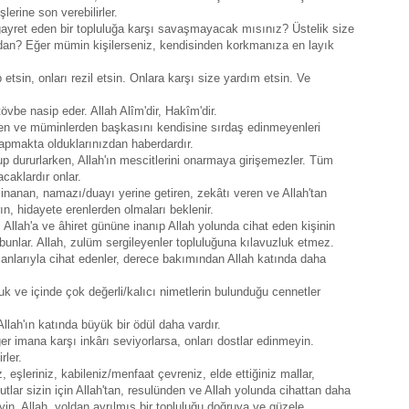
lerine son verebilirler.
ayret eden bir topluluğa karşı savaşmayacak mısınız? Üstelik size
ardan? Eğer mümin kişilerseniz, kendisinden korkmanıza en layık
p etsin, onları rezil etsin. Onlara karşı size yardım etsin. Ve
tövbe nasip eder. Allah Alîm'dir, Hakîm'dir.
ünden ve müminlerden başkasını kendisine sırdaş edinmeyenleri
yapmakta olduklarınızdan haberdardır.
lup dururlarken, Allah'ın mescitlerini onarmaya girişemezler. Tüm
caklardır onlar.
e inanan, namazı/duayı yerine getiren, zekâtı veren ve Allah'tan
n, hidayete erenlerden olmaları beklenir.
, Allah'a ve âhiret gününe inanıp Allah yolunda cihat eden kişinin
 bunlar. Allah, zulüm sergileyenler topluluğuna kılavuzluk etmez.
canlarıyla cihat edenler, derece bakımından Allah katında daha
uk ve içinde çok değerli/kalıcı nimetlerin bulunduğu cennetler
llah'ın katında büyük bir ödül daha vardır.
er imana karşı inkârı seviyorlarsa, onları dostlar edinmeyin.
rler.
z, eşleriniz, kabileniz/menfaat çevreniz, elde ettiğiniz mallar,
lar sizin için Allah'tan, resulünden ve Allah yolunda cihattan daha
eyin. Allah, yoldan ayrılmış bir topluluğu doğruya ve güzele