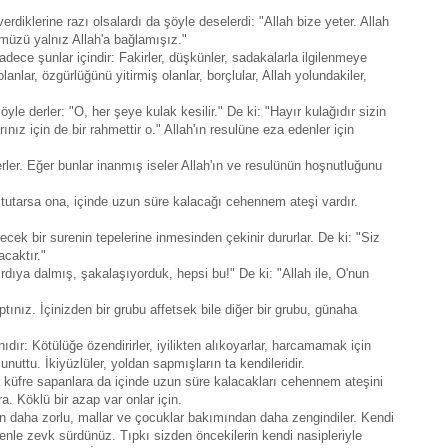
erdiklerine razı olsalardı da şöyle deselerdi: "Allah bize yeter. Allah
ümüzü yalnız Allah'a bağlamışız."
adece şunlar içindir: Fakirler, düşkünler, sadakalarla ilgilenmeye
olanlar, özgürlüğünü yitirmiş olanlar, borçlular, Allah yolundakiler,
öyle derler: "O, her şeye kulak kesilir." De ki: "Hayır kulağıdır sizin
ınız için de bir rahmettir o." Allah'ın resulüne eza edenler için
rler. Eğer bunlar inanmış iseler Allah'ın ve resulünün hoşnutluğunu
a tutarsa ona, içinde uzun süre kalacağı cehennem ateşi vardır.
recek bir surenin tepelerine inmesinden çekinir dururlar. De ki: "Siz
acaktır."
ırdıya dalmış, şakalaşıyorduk, hepsi bu!" De ki: "Allah ile, O'nun
nız. İçinizden bir grubu affetsek bile diğer bir grubu, günaha
ynıdır: Kötülüğe özendirirler, iyilikten alıkoyarlar, harcamamak için
ı unuttu. İkiyüzlüler, yoldan sapmışların ta kendileridir.
a küfre sapanlara da içinde uzun süre kalacakları cehennem ateşini
ra. Köklü bir azap var onlar için.
en daha zorlu, mallar ve çocuklar bakımından daha zengindiler. Kendi
enle zevk sürdünüz. Tıpkı sizden öncekilerin kendi nasipleriyle