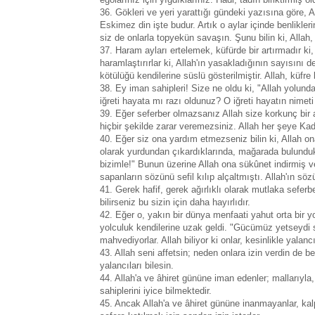
36. Gökleri ve yeri yarattığı gündeki yazısına göre, A
Eskimez din işte budur. Artık o aylar içinde benlikle
siz de onlarla topyekün savaşın. Şunu bilin ki, Allah, 
37. Haram ayları ertelemek, küfürde bir artırmadır ki, o
haramlaştırırlar ki, Allah'ın yasakladığının sayısını de
kötülüğü kendilerine süslü gösterilmiştir. Allah, küfr
38. Ey iman sahipleri! Size ne oldu ki, "Allah yolunda
iğreti hayata mı razı oldunuz? O iğreti hayatın nimeti
39. Eğer seferber olmazsanız Allah size korkunç bir az
hiçbir şekilde zarar veremezsiniz. Allah her şeye Kadî
40. Eğer siz ona yardım etmezseniz bilin ki, Allah ona
olarak yurdundan çıkardıklarında, mağarada bulundukl
bizimle!" Bunun üzerine Allah ona sükûnet indirmiş ve
sapanların sözünü sefil kılıp alçaltmıştı. Allah'ın sözü
41. Gerek hafif, gerek ağırlıklı olarak mutlaka seferb
bilirseniz bu sizin için daha hayırlıdır.
42. Eğer o, yakın bir dünya menfaati yahut orta bir yo
yolculuk kendilerine uzak geldi. "Gücümüz yetseydi si
mahvediyorlar. Allah biliyor ki onlar, kesinlikle yalancı
43. Allah seni affetsin; neden onlara izin verdin de 
yalancıları bilesin.
44. Allah'a ve âhiret gününe iman edenler; mallarıyla,
sahiplerini iyice bilmektedir.
45. Ancak Allah'a ve âhiret gününe inanmayanlar, kalpl