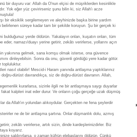
ü bir duyuru var: Allah da O'nun elçisi de müşriklerden kesinlikle
dır. Yok eğer yüz çevirirseniz şunu bilin ki, siz Allah'ı acze
muştula!
ı bir eksiklik sergilemeyen ve aleyhinizde başka birine yardım
 belirlenen süreye kadar tam bir şekilde koruyun. Şu bir gerçek ki
ini bulduğunuz yerde öldürün. Yakalayın onları, kuşatın onları, tüm
 eder, namazı/duayı yerine getirir, zekâtı verirlerse, yollarını açın
enin yakınına gelmek, sana komşu olmak isterse, ona güvence
lamını dinleyebilsin. Sonra da onu, güvenli gördüğü yere kadar götür.
topluluktur.
tleri nasıl olabilir! Mescid-i Haram yanında antlaşma yaptıklarınız
 doğru-dürüst davrandıkça, siz de doğru-dürüst davranın. Allah,
egemenlik kurarlarsa, sizinle ilgili ne bir antlaşmaya saygı duyarlar
, fakat kalpleri inat eder durur. Ve onların çoğu gerçeğe uzak düşmüş
attılar da Allah'ın yolundan alıkoydular. Gerçekten ne fena şeylerdir
terirler ne de bir antlaşma şartına. Onlar düşmanlık dolu, azmış
irir, zekâtı verirlerse, artık sizin, dinde kardeşlerinizdirler. Biz
rtaya koyarız.
ininize saldırırlarsa, o zaman küfrün elebaşlarını öldürün. Çünkü