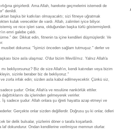
ırlığına girişirlerdi. Ama Allah, harekete geçmelerini istemedi de
r" denildi.
uktan başka bir katkıları olmayacaktı; sizi fitneye uğratmak
kten kulak verecekler de vardı. Allah, zalimleri iyice biliyor.
stemiş ve nice işleri sana, olduğundan başka türlü göstermişlerdi.
'ın emri galebe çaldı.
ürme." der. Dikkat edin, fitnenin ta içine kendileri düşmüşlerdir. Ve
r.
bir musibet dokunsa: "İşimizi önceden sağlam tutmuşuz." derler ve
aşkası bize asla ulaşmaz. O'dur bizim Mevlâ'mız. Yalnız Allah'a
nı mı bekliyorsunuz? Biz de size Allah'ın, kendi katından veya bizim
kleyin, sizinle beraber biz de bekliyoruz."
 ve zorla infak edin; sizden asla kabul edilmeyecektir. Çünkü siz,
sadece şudur: Onlar, Allah'a ve resulüne nankörlük ettiler.
ağıttıklarını da içlerinden gelmeyerek verirler.
n. İş sadece şudur: Allah onlara şu iğreti hayatta azap etmeyi ve
derler. Gerçekte onlar sizden değillerdir. Doğrusu şu ki onlar, ödleri
k bir delik bulsalar, yüzlerini döner o tarafa koşarlardı.
a laf dokundurur. Ondan kendilerine verilmişse memnun olurlar.