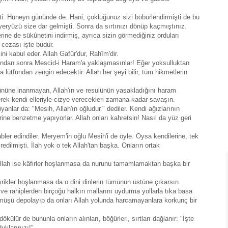
tti. Huneyn gününde de. Hani, çokluğunuz sizi böbürlendirmişti de bu
yeryüzü size dar gelmişti. Sonra da sırtınızı dönüp kaçmıştınız.
ine de sükûnetini indirmiş, ayrıca sizin görmediğiniz orduları
 cezası işte budur.
ni kabul eder. Allah Gafûr'dur, Rahîm'dir.
llarından sonra Mescid-i Haram'a yaklaşmasınlar! Eğer yoksulluktan
da lütfundan zengin edecektir. Allah her şeyi bilir, tüm hikmetlerin
 gününe inanmayan, Allah'ın ve resulünün yasakladığını haram
ek kendi elleriyle cizye verecekleri zamana kadar savaşın.
tiyanlar da: "Mesih, Allah'ın oğludur." dediler. Kendi ağızlarının
ine benzetme yapıyorlar. Allah onları kahretsin! Nasıl da yüz geri
bler edindiler. Meryem'in oğlu Mesih'i de öyle. Oysa kendilerine, tek
edilmişti. İlah yok o tek Allah'tan başka. Onların ortak
. Allah ise kâfirler hoşlanmasa da nurunu tamamlamaktan başka bir
şrikler hoşlanmasa da o dini dinlerin tümünün üstüne çıkarsın.
ve rahiplerden birçoğu halkın mallarını uydurma yollarla tıka basa
e gümüşü depolayıp da onları Allah yolunda harcamayanlara korkunç bir
ülür de bununla onların alınları, böğürleri, sırtları dağlanır: "İşte
duklarınızı!"