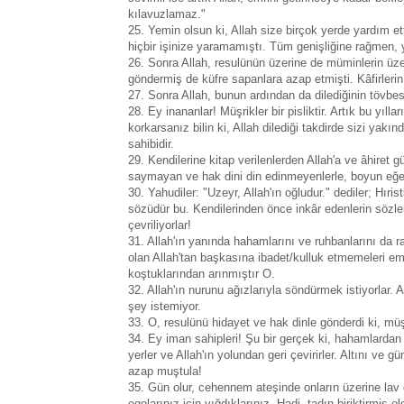
kılavuzlamaz."
25. Yemin olsun ki, Allah size birçok yerde yardım e
hiçbir işinize yaramamıştı. Tüm genişliğine rağmen, 
26. Sonra Allah, resulünün üzerine de müminlerin üzer
göndermiş de küfre sapanlara azap etmişti. Kâfirlerin
27. Sonra Allah, bunun ardından da dilediğinin tövbesi
28. Ey inananlar! Müşrikler bir pisliktir. Artık bu yı
korkarsanız bilin ki, Allah dilediği takdirde sizi yakın
sahibidir.
29. Kendilerine kitap verilenlerden Allah'a ve âhiret
saymayan ve hak dini din edinmeyenlerle, boyun eğer
30. Yahudiler: "Uzeyr, Allah'ın oğludur." dediler; Hıris
sözüdür bu. Kendilerinden önce inkâr edenlerin sözler
çevriliyorlar!
31. Allah'ın yanında hahamlarını ve ruhbanlarını da ra
olan Allah'tan başkasına ibadet/kulluk etmemeleri emr
koştuklarından arınmıştır O.
32. Allah'ın nurunu ağızlarıyla söndürmek istiyorlar
şey istemiyor.
33. O, resulünü hidayet ve hak dinle gönderdi ki, mü
34. Ey iman sahipleri! Şu bir gerçek ki, hahamlardan 
yerler ve Allah'ın yolundan geri çevirirler. Altını v
azap muştula!
35. Gün olur, cehennem ateşinde onların üzerine lav dök
egolarınız için yığdıklarınız. Hadi, tadın biriktirmiş ol