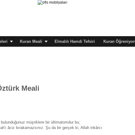
leri
Kuran Meali
Elmalılı Hamdi Tefsiri
Kuran Öğreniyor
Öztürk Meali
ş bulunduğunuz müşriklere bir ültimatomdur bu;
lah'ı âciz bırakamazsınız. Şu da bir gerçek ki, Allah inkârcı