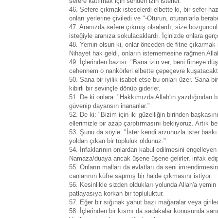
sefere katılmak için senden izin isterler.
46. Sefere çıkmak isteselerdi elbette ki, bir sefer haz
onları yerlerine çiviledi ve "-Oturun, oturanlarla berabe
47. Aranızda sefere çıkmış olsalardı, size bozguncul
isteğiyle aranıza sokulacaklardı. İçinizde onlara gerçe
48. Yemin olsun ki, onlar önceden de fitne çıkarmak i
Nihayet hak geldi, onların istememesine rağmen Allah
49. İçlerinden bazısı: "Bana izin ver, beni fitneye düş
cehennem o nankörleri elbette çepeçevre kuşatacaktı
50. Sana bir iyilik isabet etse bu onları üzer. Sana 
kibirli bir sevinçle dönüp giderler.
51. De ki onlara: "Hakkımızda Allah'ın yazdığından b
güvenip dayansın inananlar."
52. De ki: "Bizim için iki güzelliğin birinden başkası
ellerimizle bir azap çarptırmasını bekliyoruz. Artık be
53. Şunu da söyle: "İster kendi arzunuzla ister baskı
yoldan çıkan bir topluluk oldunuz."
54. İnfaklarının onlardan kabul edilmesini engelleyen 
Namaza/duaya ancak üşene üşene gelirler, infak edip d
55. Onların malları da evlatları da seni imrendirmesi
canlarının küfre sapmış bir halde çıkmasını istiyor.
56. Kesinlikle sizden oldukları yolunda Allah'a yemin e
patlayasıya korkan bir topluluktur.
57. Eğer bir sığınak yahut bazı mağaralar veya girilece
58. İçlerinden bir kısmı da sadakalar konusunda san