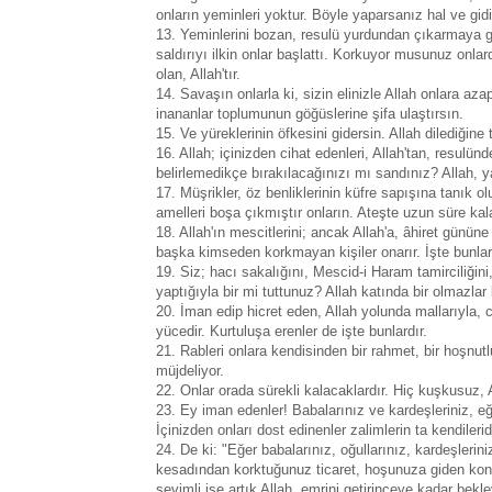
onların yeminleri yoktur. Böyle yaparsanız hal ve gidiş
13. Yeminlerini bozan, resulü yurdundan çıkarmaya g
saldırıyı ilkin onlar başlattı. Korkuyor musunuz onl
olan, Allah'tır.
14. Savaşın onlarla ki, sizin elinizle Allah onlara aza
inananlar toplumunun göğüslerine şifa ulaştırsın.
15. Ve yüreklerinin öfkesini gidersin. Allah dilediğine 
16. Allah; içinizden cihat edenleri, Allah'tan, resul
belirlemedikçe bırakılacağınızı mı sandınız? Allah, 
17. Müşrikler, öz benliklerinin küfre sapışına tanık o
amelleri boşa çıkmıştır onların. Ateşte uzun süre kala
18. Allah'ın mescitlerini; ancak Allah'a, âhiret günün
başka kimseden korkmayan kişiler onarır. İşte bunları
19. Siz; hacı sakalığını, Mescid-i Haram tamirciliğini
yaptığıyla bir mi tuttunuz? Allah katında bir olmazlar
20. İman edip hicret eden, Allah yolunda mallarıyla, 
yücedir. Kurtuluşa erenler de işte bunlardır.
21. Rableri onlara kendisinden bir rahmet, bir hoşnutl
müjdeliyor.
22. Onlar orada sürekli kalacaklardır. Hiç kuşkusuz, A
23. Ey iman edenler! Babalarınız ve kardeşleriniz, eğ
İçinizden onları dost edinenler zalimlerin ta kendileridi
24. De ki: "Eğer babalarınız, oğullarınız, kardeşlerini
kesadından korktuğunuz ticaret, hoşunuza giden konut
sevimli ise artık Allah, emrini getirinceye kadar bekl