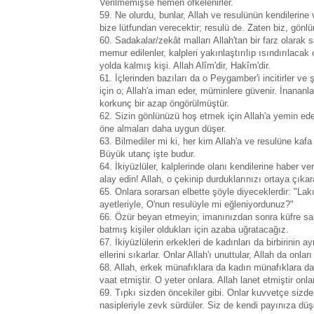
Verilmemişse hemen öfkelenirler.
59. Ne olurdu, bunlar, Allah ve resulünün kendilerine v
bize lütfundan verecektir; resulü de. Zaten biz, gönl
60. Sadakalar/zekât malları Allah'tan bir farz olarak s
memur edilenler, kalpleri yakınlaştırılıp ısındırılacak 
yolda kalmış kişi. Allah Alîm'dir, Hakîm'dir.
61. İçlerinden bazıları da o Peygamber'i incitirler ve ş
için o; Allah'a iman eder, müminlere güvenir. İnananlar
korkunç bir azap öngörülmüştür.
62. Sizin gönlünüzü hoş etmek için Allah'a yemin ede
öne almaları daha uygun düşer.
63. Bilmediler mi ki, her kim Allah'a ve resulüne kaf
Büyük utanç işte budur.
64. İkiyüzlüler, kalplerinde olanı kendilerine haber ve
alay edin! Allah, o çekinip durduklarınızı ortaya çıkar
65. Onlara sorarsan elbette şöyle diyeceklerdir: "Lak
ayetleriyle, O'nun resulüyle mi eğleniyordunuz?"
66. Özür beyan etmeyin; imanınızdan sonra küfre saptı
batmış kişiler oldukları için azaba uğratacağız.
67. İkiyüzlülerin erkekleri de kadınları da birbirinin a
ellerini sıkarlar. Onlar Allah'ı unuttular, Allah da onlar
68. Allah, erkek münafıklara da kadın münafıklara d
vaat etmiştir. O yeter onlara. Allah lanet etmiştir onla
69. Tıpkı sizden öncekiler gibi. Onlar kuvvetçe sizd
nasipleriyle zevk sürdüler. Siz de kendi payınıza düş