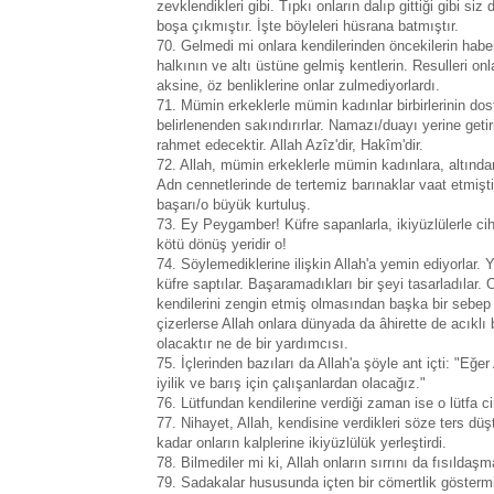
zevklendikleri gibi. Tıpkı onların dalıp gittiği gibi siz
boşa çıkmıştır. İşte böyleleri hüsrana batmıştır.
70. Gelmedi mi onlara kendilerinden öncekilerin hab
halkının ve altı üstüne gelmiş kentlerin. Resulleri onl
aksine, öz benliklerine onlar zulmediyorlardı.
71. Mümin erkeklerle mümin kadınlar birbirlerinin dostlar
belirlenenden sakındırırlar. Namazı/duayı yerine getirir
rahmet edecektir. Allah Azîz'dir, Hakîm'dir.
72. Allah, mümin erkeklerle mümin kadınlara, altından
Adn cennetlerinde de tertemiz barınaklar vaat etmişti
başarı/o büyük kurtuluş.
73. Ey Peygamber! Küfre sapanlarla, ikiyüzlülerle ci
kötü dönüş yeridir o!
74. Söylemediklerine ilişkin Allah'a yemin ediyorlar. 
küfre saptılar. Başaramadıkları bir şeyi tasarladılar. O
kendilerini zengin etmiş olmasından başka bir sebep d
çizerlerse Allah onlara dünyada da âhirette de acıklı
olacaktır ne de bir yardımcısı.
75. İçlerinden bazıları da Allah'a şöyle ant içti: "Eğe
iyilik ve barış için çalışanlardan olacağız."
76. Lütfundan kendilerine verdiği zaman ise o lütfa ci
77. Nihayet, Allah, kendisine verdikleri söze ters d
kadar onların kalplerine ikiyüzlülük yerleştirdi.
78. Bilmediler mi ki, Allah onların sırrını da fısıldaşmal
79. Sadakalar hususunda içten bir cömertlik göstermi