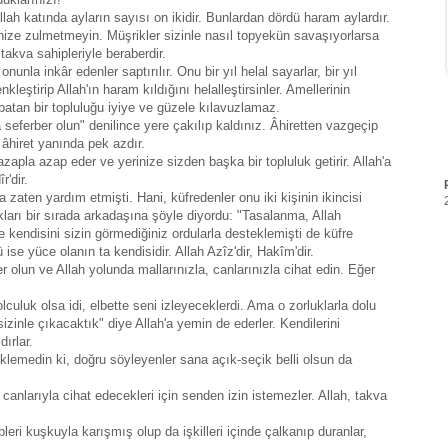
llah katında ayların sayısı on ikidir. Bunlardan dördü haram aylardır.
rinize zulmetmeyin. Müşrikler sizinle nasıl topyekün savaşıyorlarsa
takva sahipleriyle beraberdir.
nunla inkâr edenler saptırılır. Onu bir yıl helal sayarlar, bir yıl
nkleştirip Allah'ın haram kıldığını helalleştirsinler. Amellerinin
e batan bir topluluğu iyiye ve güzele kılavuzlamaz.
 seferber olun" denilince yere çakılıp kaldınız. Âhiretten vazgeçip
 âhiret yanında pek azdır.
apla azap eder ve yerinize sizden başka bir topluluk getirir. Allah'a
r'dir.
 zaten yardım etmişti. Hani, küfredenler onu iki kişinin ikincisi
arı bir sırada arkadaşına şöyle diyordu: "Tasalanma, Allah
 kendisini sizin görmediğiniz ordularla desteklemişti de küfre
 ise yüce olanın ta kendisidir. Allah Azîz'dir, Hakîm'dir.
er olun ve Allah yolunda mallarınızla, canlarınızla cihat edin. Eğer
lculuk olsa idi, elbette seni izleyeceklerdi. Ama o zorluklarla dolu
zinle çıkacaktık" diye Allah'a yemin de ederler. Kendilerini
dırlar.
beklemedin ki, doğru söyleyenler sana açık-seçik belli olsun da
 canlarıyla cihat edecekleri için senden izin istemezler. Allah, takva
eri kuşkuyla karışmış olup da işkilleri içinde çalkanıp duranlar,