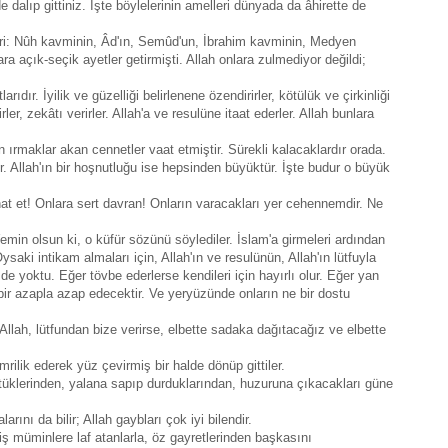
 de dalıp gittiniz. İşte böylelerinin amelleri dünyada da âhirette de
eri: Nûh kavminin, Âd'ın, Semûd'un, İbrahim kavminin, Medyen
ara açık-seçik ayetler getirmişti. Allah onlara zulmediyor değildi;
ıdır. İyilik ve güzelliği belirlenene özendirirler, kötülük ve çirkinliği
ler, zekâtı verirler. Allah'a ve resulüne itaat ederler. Allah bunlara
 ırmaklar akan cennetler vaat etmiştir. Sürekli kalacaklardır orada.
r. Allah'ın bir hoşnutluğu ise hepsinden büyüktür. İşte budur o büyük
hat et! Onlara sert davran! Onların varacakları yer cehennemdir. Ne
Yemin olsun ki, o küfür sözünü söylediler. İslam'a girmeleri ardından
ysaki intikam almaları için, Allah'ın ve resulünün, Allah'ın lütfuyla
e yoktu. Eğer tövbe ederlerse kendileri için hayırlı olur. Eğer yan
 bir azapla azap edecektir. Ve yeryüzünde onların ne bir dostu
r Allah, lütfundan bize verirse, elbette sadaka dağıtacağız ve elbette
mrilik ederek yüz çevirmiş bir halde dönüp gittiler.
üştüklerinden, yalana sapıp durduklarından, huzuruna çıkacakları güne
arını da bilir; Allah gaybları çok iyi bilendir.
ş müminlere laf atanlarla, öz gayretlerinden başkasını