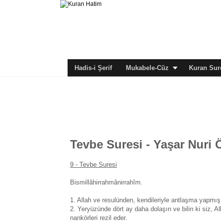
Hadis-i Şerif
Mukabele-Cüz
Kuran Sure
Tevbe Suresi - Yaşar Nuri 
9 - Tevbe Suresi
Bismillâhirrahmânirrahîm.
1. Allah ve resulünden, kendileriyle antlaşma yapmı
2. Yeryüzünde dört ay daha dolaşın ve bilin ki siz, Al
nankörleri rezil eder.