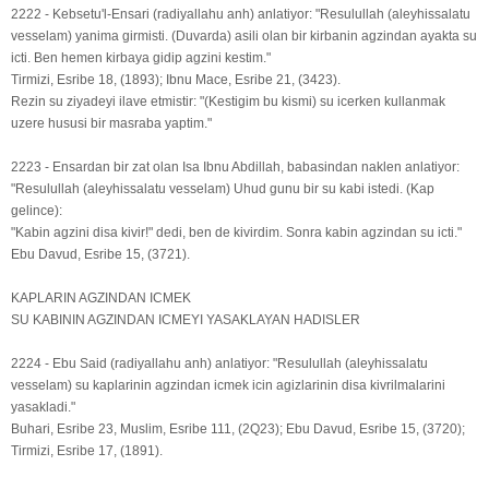
2222 - Kebsetu'l-Ensari (radiyallahu anh) anlatiyor: "Resulullah (aleyhissalatu
vesselam) yanima girmisti. (Duvarda) asili olan bir kirbanin agzindan ayakta su
icti. Ben hemen kirbaya gidip agzini kestim."
Tirmizi, Esribe 18, (1893); Ibnu Mace, Esribe 21, (3423).
Rezin su ziyadeyi ilave etmistir: "(Kestigim bu kismi) su icerken kullanmak
uzere hususi bir masraba yaptim."
2223 - Ensardan bir zat olan Isa Ibnu Abdillah, babasindan naklen anlatiyor:
"Resulullah (aleyhissalatu vesselam) Uhud gunu bir su kabi istedi. (Kap
gelince):
"Kabin agzini disa kivir!" dedi, ben de kivirdim. Sonra kabin agzindan su icti."
Ebu Davud, Esribe 15, (3721).
KAPLARIN AGZINDAN ICMEK
SU KABININ AGZINDAN ICMEYI YASAKLAYAN HADISLER
2224 - Ebu Said (radiyallahu anh) anlatiyor: "Resulullah (aleyhissalatu
vesselam) su kaplarinin agzindan icmek icin agizlarinin disa kivrilmalarini
yasakladi."
Buhari, Esribe 23, Muslim, Esribe 111, (2Q23); Ebu Davud, Esribe 15, (3720);
Tirmizi, Esribe 17, (1891).