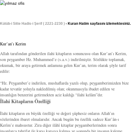
Kütüb-i Sitte Hadis-i Şerif ( 2221-2230 )
- Kuran Hatim sayfasını izlemektesiniz.
Kur’an’ı Kerim
Allah tarafından gönderilen ilahi kitapların sonuncusu olan Kur’an’ı Kerim,
son peygamber Hz. Muhammed’e (s.a.v.) indirilmiştir. Sözlükte toplamak,
okumak, bir araya getirmek anlamına gelen Kur’an, terim olarak şöyle tarif
edilir:
“Hz. Peygamber’e indirilen, mushaflarda yazılı olup, peygamberimizden bize
kadar tevatür yoluyla nakledilmiş olan; okunmasıyla ibadet edilen ve
insanlığın benzerini getirmekten aciz kaldığı “ilahi kelâm”dır.
İlahi Kitapların Özelliği
İlahi kitapların en büyük özelliği ve değeri şüphesiz onların Allah’ın
sözlerinden ibaret olmalarıdır. Ancak bugün bu özellik sadece Kur’ân-ı
Kerîm’e mahsustur. Zira diğer ilâhî kitaplar peygamberlerinden sonra
insanlarca tahrifat ile karşı karşıya kalmış ve sonunda bir insanın kaleme