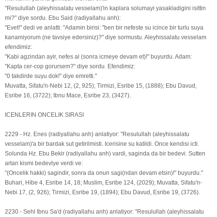
"Resulullah (aleyhissalatu vesselam)'in kaplara solumayi yasakladigini isittin
mi?" diye sordu. Ebu Said (radiyallahu anh):
"Evet!" dedi ve anlatti: "Adamin birisi: "ben bir nefeste su icince bir turlu suya
kanamiyorum (ne tavsiye edersiniz)?" diye sormustu. Aleyhissalatu vesselam
efendimiz:
"Kabi agzindan ayir, nefes al (sonra icmeye devam et)!" buyurdu. Adam:
"Kapta cer-cop gorursem?" diye sordu. Efendimiz:
"0 takdirde suyu dok!" diye emretti."
Muvatta, Sifatu'n-Nebi 12, (2, 925); Tirmizi, Esribe 15, (1888); Ebu Davud,
Esribe 16, (3722); Ibnu Mace, Esribe 23, (3427).
ICENLERIN ONCELIK SIRASI
2229 - Hz. Enes (radiyallahu anh) anlatiyor: "Resulullah (aleyhissalatu
vesselam)'a bir bardak sut getirilmisti. Icerisine su katildi. Once kendisi icti.
Solunda Hz. Ebu Bekir (radiyallahu anh) vardi, saginda da bir bedevi. Sutten
artan kismi bedevlye verdi ve:
"(Oncelik hakki) sagindir, sonra da onun sagi(ndan devam etsin)!" buyurdu."
Buhari, Hibe 4, Esribe 14, 18; Muslim, Esribe 124, (2029); Muvatta, Sifatu'n-
Nebi 17, (2, 926); Tirmizi, Esribe 19, (1894); Ebu Davud, Esribe 19, (3726).
2230 - Sehl Ibnu Sa'd (radiyallahu anh) anlatiyor: "Resulullah (aleyhissalatu