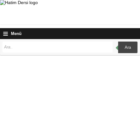
≡
Menü
Ara