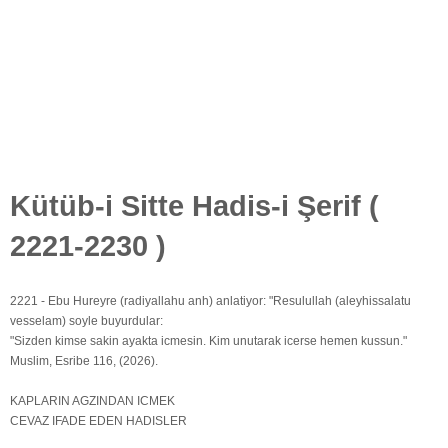
Kütüb-i Sitte Hadis-i Şerif (
2221-2230 )
2221 - Ebu Hureyre (radiyallahu anh) anlatiyor: "Resulullah (aleyhissalatu
vesselam) soyle buyurdular:
"Sizden kimse sakin ayakta icmesin. Kim unutarak icerse hemen kussun."
Muslim, Esribe 116, (2026).
KAPLARIN AGZINDAN ICMEK
CEVAZ IFADE EDEN HADISLER