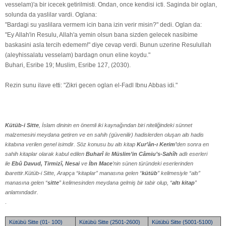
vesselam)'a bir icecek getirilmisti. Ondan, once kendisi icti. Saginda bir oglan,
solunda da yaslilar vardi. Oglana:
"Bardagi su yaslilara vermem icin bana izin verir misin?" dedi. Oglan da:
"Ey Allah'in Resulu, Allah'a yemin olsun bana sizden gelecek nasibime
baskasini asla tercih edemem!" diye cevap verdi. Bunun uzerine Resulullah
(aleyhissalatu vesselam) bardagn onun eline koydu."
Buhari, Esribe 19; Muslim, Esribe 127, (2030).
Rezin sunu ilave etti: "Zikri gecen oglan el-Fadl Ibnu Abbas idi."
Kütüb-i Sitte
, İslam dininin en önemli iki kaynağından biri niteliğindeki sünnet
malzemesini meydana getiren ve en sahih (güvenilir) hadislerden oluşan altı hadis
kitabına verilen genel isimdir. Söz konusu bu altı kitap
Kur’ân-ı Kerim’
den sonra en
sahih kitaplar olarak kabul edilen
Buharî
ile
Müslim’in Câmiu’s-Sahîh
adlı eserleri
ile
Ebû Davud, Tirmizî, Nesai
ve
İbn Mace
’nin sünen türündeki eserlerinden
ibarettir.Kütüb-i Sitte, Arapça “kitaplar” manasına gelen “
kütüb
” kelimesiyle “altı”
manasına gelen “
sitte
” kelimesinden meydana gelmiş bir tabir olup, “
altı kitap
”
anlamındadır.
.
Kütübü Sitte (01- 100)
Kütübü Sitte (2501-2600)
Kütübü Sitte (5001-5100)