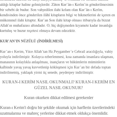
aldığı kitaplar haline gelmişlerdir. Zâten Kur’ân-ı Kerîm’in gönderilmesinin
bir sebebi de budur. Son vahyedilen ilahi kelam olan Kur’ân-ı Kerîm,
kendisinden önce gönderilen ilâhî kitapların bilgi ve hikmetlerini de içeren en
mükemmel ilahi kitaptır. Kur’an Son ilahi kitap olması itibarıyla da bizzat
Allah’ın muhafazası altındadır. O, hiç değişmeden kıyamete kadar insanlığa
kurtuluş ve huzur reçetesi olmaya devam edecektir.
KUR’AN’IN NÜZÛLÜ (İNDİRİLMESİ)
Kur’an-ı Kerim, Yüce Allah’tan Hz.Peygamber’e Cebrail aracılığıyla, vahiy
yoluyla indirilmiştir. Kolayca ezberlenmesi, kısa zamanda insanlara ulaşması,
manasının kolaylıkla anlaşılması, inançların ve hükümlerin müminlerin
kalbinde yavaş yavaş kuvvetlenip kökleşmesi için Kur’an bir defada toptan
indirilmemiş, yaklaşık yirmi üç senede, peyderpey indirilmiştir.
KURAN-I KERİM NASIL OKUNMALI? KURAN-I KERİM EN
GÜZEL NASIL OKUNUR?
Kuran okurken dikkat edilmesi gerekenler
Kuran-ı Kerim'i doğru bir şekilde okumak için harflerin üzerilerindeki
uzatmalarına ve mahreç yerlerine dikkat etmek oldukça önemlidir.