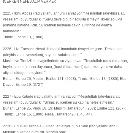
ICERKEN NEFES ALIP VERMEK
2225 - Ibnu Abbas (radiyallahu anhum ) anlatiyor: "Resulullah (aleyhissalatu
vesselam) buyurdular ki: "Suyu deve gibi bir solukta icmeyin. Iki-uc solukta
(dinlene dinlene) icin. Su icerken besmele cekin. Bitirince de Allah'a
hamdedin."
Tirmizi, Esribe 13, (1886).
2226 - Hz. Enes'ten Nesai disindaki imamlarin rivayetine gore: "Resulullah
(aleyhissalatu vesselam), suyu uc solukta icerdi."
Muslim ve Tirmizi'nin rivayetlerinde su ziyade var: "Resulullah (uc solukta icer,
boyle icmenin) daha doyurucu, (hastaliklara karsi) daha koruyucu ve daha
afiyetli oldugunu soylerdi."
Buhari, Esribe 26; Muslim, Esribe 121, (2028); Tirmizi, Esribe 13, (1885); Ebu
Davud, Esribe 19, (3727).
2227 - Ebu Katade (radiyallahu anh) anlatiyor: "Resulullah (aleyhissalatu
vesselam) buyurdular ki: "Biriniz su icerken su kabina nefes etmesin."
Buhari, Esribe 25, Vudu 18, 19; Muslim, Taharet 64, (267); Esribe 121, (267);
Tirmizi, Esribe 16, (1890); Nesai, Taharet 42, (1, 43, 44).
2228 - Ebu'l-Musenna el-Cuheni anlatiyor: "Ebu Said (radiyallahu anh)
Mervan'in yanina girmistir. Mervan ona: