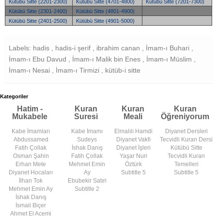
Kütübü Sitte (2201-2300)
Kütübü Sitte (4701-4800)
Kütübü Sitte (7201-7300)
Kütübü Sitte (2301-2400)
Kütübü Sitte (4801-4900)
Kütübü Sitte (2401-2500)
Kütübü Sitte (4901-5000)
Labels: hadis , hadis-i şerif , ibrahim canan , İmam-ı Buhari ,
İmam-ı Ebu Davud , İmam-ı Malik bin Enes , İmam-ı Müslim ,
İmam-ı Nesai , İmam-ı Tirmizi , kütüb-i sitte
Kategoriler
Hatim -
Kuran
Kuran
Kuran
Mukabele
Suresi
Meali
Öğreniyorum
Kabe İmamları
Kabe İmamı
Elmalılı Hamdi
Diyanet Dersleri
Abdussamed
Sudeys
Diyanet Vakfı
Tecvidli Kuran Dersi
Fatih Çollak
İshak Danış
Diyanet İşleri
Kütübü Sitte
Osman Şahin
Fatih Çollak
Yaşar Nuri
Tecvidli Kuran
Erhan Mete
Mehmet Emin
Öztürk
Temelleri
Diyanet Hocaları
Ay
Subtitle 5
Subtitle 5
İlhan Tok
Ebubekir Satıri
Mehmet Emin Ay
Subtitle 2
İshak Danış
İsmail Biçer
Ahmet El Acemi