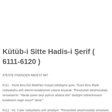
Kütüb-i Sitte Hadis-i Şerif (
6111-6120 )
ATESTE PISENDEN ABDEST MI?
6111 - Yezid Ibnu Ebi Malik'ten rivayet edildigine gore, "Enes Ibnu Malik
radiyallahu anh ellerini kulaklarinin ustune koyarak: "Resulullah aleyhissalatu
vesselam'in: "Ateste pisen seyi yiyince abdest alin" dedigini isitmemissem
kulaklarim sagir olsun!" derdi."
6112 - Hz. Cabir radiyallahu anh anlatiyor: "Resulullah aleyhissalatu vesselam,