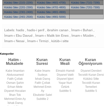
Kütübü Sitte (2101-2200)
Kütübü Sitte (4601-4700)
Kütübü Sitte (7101-7200)
Kütübü Sitte (2201-2300)
Kütübü Sitte (4701-4800)
Kütübü Sitte (7201-7300)
Kütübü Sitte (2301-2400)
Kütübü Sitte (4801-4900)
Kütübü Sitte (2401-2500)
Kütübü Sitte (4901-5000)
Labels: hadis , hadis-i şerif , ibrahim canan , İmam-ı Buhari ,
İmam-ı Ebu Davud , İmam-ı Malik bin Enes , İmam-ı Müslim ,
İmam-ı Nesai , İmam-ı Tirmizi , kütüb-i sitte
Kategoriler
Hatim -
Kuran
Kuran
Kuran
Mukabele
Suresi
Meali
Öğreniyorum
Kabe İmamları
Kabe İmamı
Elmalılı Hamdi
Diyanet Dersleri
Abdussamed
Sudeys
Diyanet Vakfı
Tecvidli Kuran Dersi
Fatih Çollak
İshak Danış
Diyanet İşleri
Kütübü Sitte
Osman Şahin
Fatih Çollak
Yaşar Nuri
Tecvidli Kuran
Erhan Mete
Mehmet Emin
Öztürk
Temelleri
Diyanet Hocaları
Ay
Subtitle 5
Subtitle 5
İlhan Tok
Ebubekir Satıri
Mehmet Emin Ay
Subtitle 2
İshak Danış