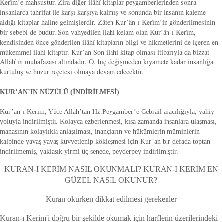
Kerîm’e mahsustur. Zira diğer ilâhî kitaplar peygamberlerinden sonra
insanlarca tahrifat ile karşı karşıya kalmış ve sonunda bir insanın kaleme
aldığı kitaplar haline gelmişlerdir. Zâten Kur’ân-ı Kerîm’in gönderilmesinin
bir sebebi de budur. Son vahyedilen ilahi kelam olan Kur’ân-ı Kerîm,
kendisinden önce gönderilen ilâhî kitapların bilgi ve hikmetlerini de içeren en
mükemmel ilahi kitaptır. Kur’an Son ilahi kitap olması itibarıyla da bizzat
Allah’ın muhafazası altındadır. O, hiç değişmeden kıyamete kadar insanlığa
kurtuluş ve huzur reçetesi olmaya devam edecektir.
KUR’AN’IN NÜZÛLÜ (İNDİRİLMESİ)
Kur’an-ı Kerim, Yüce Allah’tan Hz.Peygamber’e Cebrail aracılığıyla, vahiy
yoluyla indirilmiştir. Kolayca ezberlenmesi, kısa zamanda insanlara ulaşması,
manasının kolaylıkla anlaşılması, inançların ve hükümlerin müminlerin
kalbinde yavaş yavaş kuvvetlenip kökleşmesi için Kur’an bir defada toptan
indirilmemiş, yaklaşık yirmi üç senede, peyderpey indirilmiştir.
KURAN-I KERİM NASIL OKUNMALI? KURAN-I KERİM EN
GÜZEL NASIL OKUNUR?
Kuran okurken dikkat edilmesi gerekenler
Kuran-ı Kerim'i doğru bir şekilde okumak için harflerin üzerilerindeki