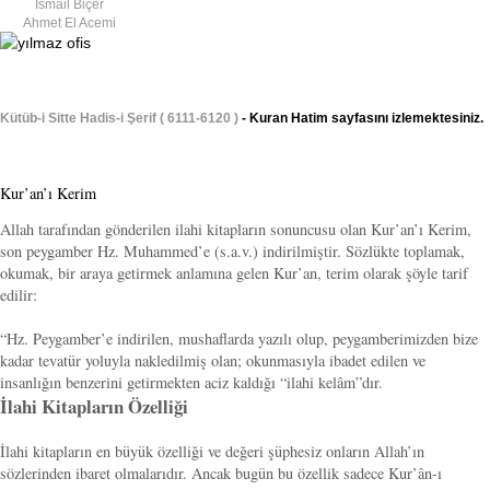
İsmail Biçer
Ahmet El Acemi
Kütüb-i Sitte Hadis-i Şerif ( 6111-6120 )
- Kuran Hatim sayfasını izlemektesiniz.
Kur’an’ı Kerim
Allah tarafından gönderilen ilahi kitapların sonuncusu olan Kur’an’ı Kerim,
son peygamber Hz. Muhammed’e (s.a.v.) indirilmiştir. Sözlükte toplamak,
okumak, bir araya getirmek anlamına gelen Kur’an, terim olarak şöyle tarif
edilir:
“Hz. Peygamber’e indirilen, mushaflarda yazılı olup, peygamberimizden bize
kadar tevatür yoluyla nakledilmiş olan; okunmasıyla ibadet edilen ve
insanlığın benzerini getirmekten aciz kaldığı “ilahi kelâm”dır.
İlahi Kitapların Özelliği
İlahi kitapların en büyük özelliği ve değeri şüphesiz onların Allah’ın
sözlerinden ibaret olmalarıdır. Ancak bugün bu özellik sadece Kur’ân-ı