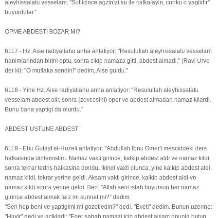
aleyhissalatu vesselam: "Sut icince agzinizi su ile calkalayin, cunku o yaglidir"
buyurdular."
OPME ABDESTI BOZAR MI?
6117 - Hz. Aise radiyallahu anha anlatiyor: "Resulullah aleyhissalatu vesselam
hanimlarindan birini optu, sonra cikip namaza gitti, abdest almadi." (Ravi Urve
der ki): "O mutlaka sendin!" dedim, Aise guldu."
6118 - Yine Hz. Aise radiyallahu anha anlatiyor: "Resulullah aleyhissalatu
vesselam abdest alir, sonra (zevcesini) oper ve abdest almadan namaz kilardi.
Bunu bana yaptigi da olurdu."
ABDEST USTUNE ABDEST
6119 - Ebu Gutayf el-Huzeli anlatiyor: "Abdullah Ibnu Omer'i mesciddeki ders
halkasinda dinlemistim. Namaz vakti girince, kalkip abdest aldi ve namaz kildi,
sonra tekrar tedris halkasina dondu. Ikindi vakti olunca, yine kalkip abdest aldi,
namaz kildi, tekrar yerine geldi. Aksam vakti girince, kalkip abdest aldi ve
namaz kildi sonra yerine geldi. Ben: "Allah seni islah buyursun her namaz
girince abdest almak farz mi sunnet mi?" dedim.
"Sen hep beni ve yaptigimi mi gozetledin?" dedi. "Evet!" dedim. Bunun uzerine:
"Hayir" dedi ve acikladi: "Eger sabah namazi icin abdest alsam onunla butun