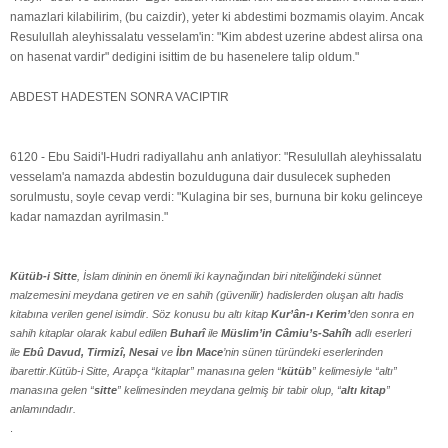
namazlari kilabilirim, (bu caizdir), yeter ki abdestimi bozmamis olayim. Ancak
Resulullah aleyhissalatu vesselam'in: "Kim abdest uzerine abdest alirsa ona
on hasenat vardir" dedigini isittim de bu hasenelere talip oldum."
ABDEST HADESTEN SONRA VACIPTIR
6120 - Ebu Saidi'I-Hudri radiyallahu anh anlatiyor: "Resulullah aleyhissalatu
vesselam'a namazda abdestin bozulduguna dair dusulecek supheden
sorulmustu, soyle cevap verdi: "Kulagina bir ses, burnuna bir koku gelinceye
kadar namazdan ayrilmasin."
Kütüb-i Sitte
, İslam dininin en önemli iki kaynağından biri niteliğindeki sünnet
malzemesini meydana getiren ve en sahih (güvenilir) hadislerden oluşan altı hadis
kitabına verilen genel isimdir. Söz konusu bu altı kitap
Kur’ân-ı Kerim’
den sonra en
sahih kitaplar olarak kabul edilen
Buharî
ile
Müslim’in Câmiu’s-Sahîh
adlı eserleri
ile
Ebû Davud, Tirmizî, Nesai
ve
İbn Mace
’nin sünen türündeki eserlerinden
ibarettir.Kütüb-i Sitte, Arapça “kitaplar” manasına gelen “
kütüb
” kelimesiyle “altı”
manasına gelen “
sitte
” kelimesinden meydana gelmiş bir tabir olup, “
altı kitap
”
anlamındadır.
.