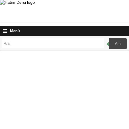
≡
Menü
Ara