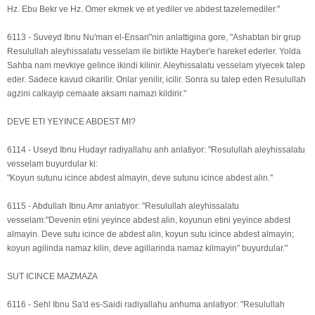
Hz. Ebu Bekr ve Hz. Omer ekmek ve et yediler ve abdest tazelemediler."
6113 - Suveyd Ibnu Nu'man el-Ensari"nin anlattigina gore, "Ashabtan bir grup
Resulullah aleyhissalatu vesselam ile birlikte Hayber'e hareket ederler. Yolda
Sahba nam mevkiye gelince ikindi kilinir. Aleyhissalatu vesselam yiyecek talep
eder. Sadece kavud cikarilir. Onlar yenilir, icilir. Sonra su talep eden Resulullah
agzini calkayip cemaate aksam namazi kildirir."
DEVE ETI YEYINCE ABDEST MI?
6114 - Useyd Ibnu Hudayr radiyallahu anh anlatiyor: "Resulullah aleyhissalatu
vesselam buyurdular ki:
"Koyun sutunu icince abdest almayin, deve sutunu icince abdest alin."
6115 - Abdullah Ibnu Amr anlatiyor: "Resulullah aleyhissalatu
vesselam:"Devenin etini yeyince abdest alin, koyunun etini yeyince abdest
almayin. Deve sutu icince de abdest alin, koyun sutu icince abdest almayin;
koyun agilinda namaz kilin, deve agillarinda namaz kilmayin" buyurdular."
SUT ICINCE MAZMAZA
6116 - Sehl Ibnu Sa'd es-Saidi radiyallahu anhuma anlatiyor: "Resulullah